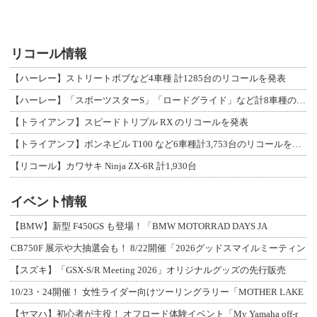
リコール情報
【ハーレー】ストリートボブなど4車種 計1285台のリコールを発表
【ハーレー】「スポーツスターS」「ロードグライド」など計8車種のリコールを発表
【トライアンフ】スピードトリプル RX のリコールを発表
【トライアンフ】ボンネビル T100 など6車種計3,753台のリコールを発表
【リコール】カワサキ Ninja ZX-6R 計1,930台
イベント情報
【BMW】新型 F450GS も登場！「BMW MOTORRAD DAYS JA
CB750F 展示や大抽選会も！ 8/22開催「2026グッドスマイルミーティン
【スズキ】「GSX-S/R Meeting 2026」オリジナルグッズの先行販売
10/23・24開催！ 女性ライダー向けツーリングラリー「MOTHER LAKE
【ヤマハ】初心者が主役！ オフロード体験イベント「My Yamaha off-r