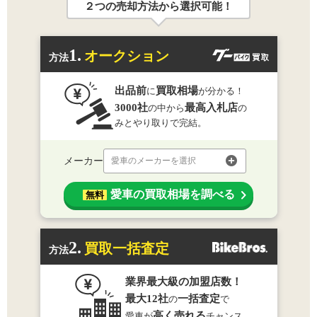
２つの売却方法から選択可能！
1.
オークション
方法
出品前
買取相場
に
が分かる！
3000社
最高入札店
の中から
の
みとやり取りで完結。
メーカー
愛車のメーカーを選択
愛車の買取相場を調べる
無料
2.
買取一括査定
方法
業界最大級の加盟店数！
最大12社
一括査定
の
で
高く売れる
愛車が
チャンス