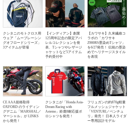
クシタニのモトクロス用
【インディアン】創業
【カワサキ】久米繊維コ
ウェア「ムーブレーシン
125周年記念の限定アパ
ラボの「カワサキ
グオフロードシリーズ」
レルコレクションを発
Z900RS墨染めTシャツ」
3アイテムが登場
表、Tシャツやレザージ
を6/27発売！ 伝統の墨染
ャケットなど5アイテム
めでヘリテージスタイル
予約受付中
を表現
CE AAA規格取得
クシタニが「Honda Asia-
フリュガンの約870g軽量
OXFORD のライディン
Dream Racing with
フルメッシュジャケット
グデニム「MARSHAL／
Astemo」鈴鹿8耐応援ポ
「VENTURI／ベンチュ
マーシャル」が LINKS
ロシャツを発売！
リ」発売！ 日本人ライダ
から発売！
ー専用設計モデル