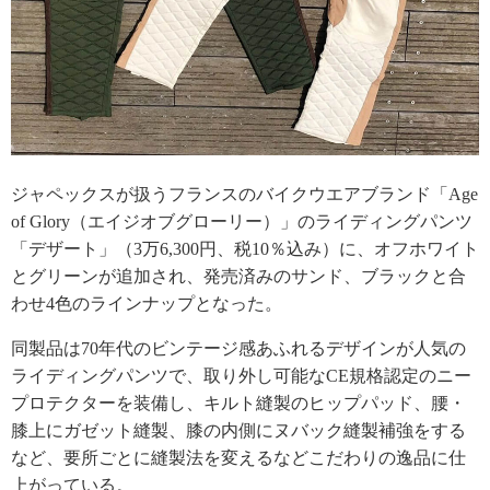
ジャペックスが扱うフランスのバイクウエアブランド「Age
of Glory（エイジオブグローリー）」のライディングパンツ
「デザート」（3万6,300円、税10％込み）に、オフホワイト
とグリーンが追加され、発売済みのサンド、ブラックと合
わせ4色のラインナップとなった。
同製品は70年代のビンテージ感あふれるデザインが人気の
ライディングパンツで、取り外し可能なCE規格認定のニー
プロテクターを装備し、キルト縫製のヒップパッド、腰・
膝上にガゼット縫製、膝の内側にヌバック縫製補強をする
など、要所ごとに縫製法を変えるなどこだわりの逸品に仕
上がっている。