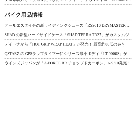
バイク用品情報
アールエスタイチの新ライディングシューズ「RSS016 DRYMASTER スト
SHAD の新型ハードサイドケース「SHAD TERRA TR27」がカスタムジ
デイトナから「HOT GRIP WRAP HEAT」が発売！ 最高約80℃の巻き
QSTARZ の GPSラップタイマーにシリーズ最小ボディ「LT-9000S」が
ウインズジャパンが「A-FORCE RR チョップドカーボン」を9/10発売！