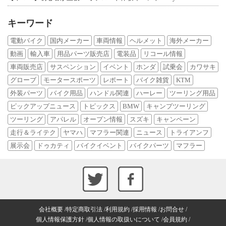
キーワード
電動バイク
国内メーカー
車両情報
ヘルメット
海外メーカー
動画
輸入車
用品パーツ販売店
電装品
リコール情報
車両販売店
サスペンション
イベント
ホンダ
試乗会
カワサキ
グローブ
モータースポーツ
レポート
バイク雑貨
KTM
外装パーツ
バイク用品
ハンドル関連
ハーレー
ツーリング用品
ピックアップニュース
トピックス
BMW
キャンプツーリング
ツーリング
アパレル
オープン情報
スズキ
キャンペーン
走行＆ライテク
ヤマハ
マフラー関連
ニュース
トライアンフ
展示会
ドゥカティ
バイクイベント
バイクパーツ
マフラー
会社概要
特定商取引法
利用規約
採用情報
お問合せ
個人情報保護方針
個人情報の取扱いについて
会員規約