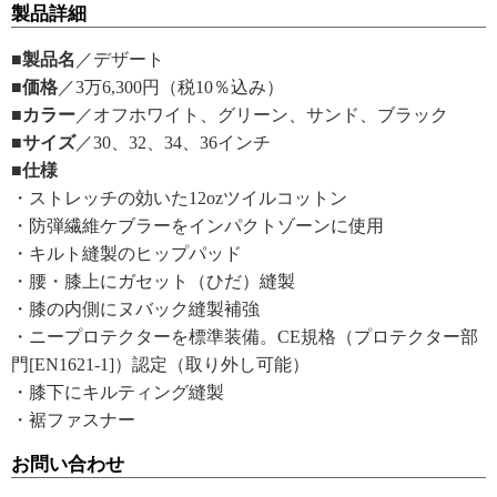
製品詳細
■製品名
／デザート
■価格
／3万6,300円（税10％込み）
■カラー
／オフホワイト、グリーン、サンド、ブラック
■サイズ
／30、32、34、36インチ
■仕様
・ストレッチの効いた12ozツイルコットン
・防弾繊維ケブラーをインパクトゾーンに使用
・キルト縫製のヒップパッド
・腰・膝上にガセット（ひだ）縫製
・膝の内側にヌバック縫製補強
・ニープロテクターを標準装備。CE規格（プロテクター部
門[EN1621-1]）認定（取り外し可能）
・膝下にキルティング縫製
・裾ファスナー
お問い合わせ