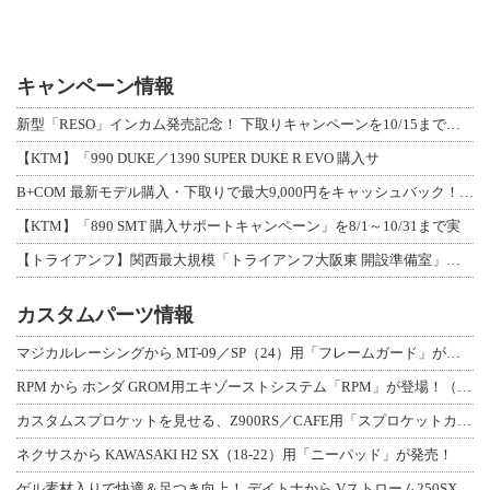
キャンペーン情報
新型「RESO」インカム発売記念！ 下取りキャンペーンを10/15まで延長して開
【KTM】「990 DUKE／1390 SUPER DUKE R EVO 購入サ
B+COM 最新モデル購入・下取りで最大9,000円をキャッシュバック！「B+F
【KTM】「890 SMT 購入サポートキャンペーン」を8/1～10/31まで実
【トライアンフ】関西最大規模「トライアンフ大阪東 開設準備室」がオープン！ 限定
カスタムパーツ情報
マジカルレーシングから MT-09／SP（24）用「フレームガード」が登場！
RPM から ホンダ GROM用エキゾーストシステム「RPM」が登場！（動画あり
カスタムスプロケットを見せる、Z900RS／CAFE用「スプロケットカバーフルキ
ネクサスから KAWASAKI H2 SX（18-22）用「ニーパッド」が発売！
ゲル素材入りで快適＆足つき向上！ デイトナから Vストローム250SX用「快適ロ