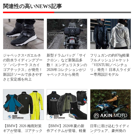
関連性の高いNEWS記事
ジャペックス×ガエルネ
新型ドラムバッグ「サイ
フリュガンの約870g軽量
の防水ライディングブー
クロン」など新製品多
フルメッシュジャケット
ツ「パンテーラ スカイ
数！ エンデュリスタンの
「VENTURI／ベンチュ
ゴアテックス」が発売！
2026年コレクションがジ
リ」発売！ 日本人ライダ
新設計ソールで歩きやす
ャペックスから発売
ー専用設計モデル
さと安定感を向上
【BMW】2026 梅雨対策
【BMW】2026年夏の新
日常に溶け込むライディ
ギアが登場、ゴアテック
作アイテムが登場、軽量
ングウェア、豪州発の