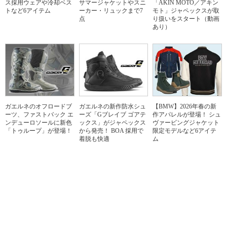
ス採用ウェアや冷却ベス
サマージャケットやスニ
「AKIN MOTO／アキン
トなど6アイテム
ーカー・リュックまで7
モト」ジャペックスが取
点
り扱いをスタート（動画
あり）
ガエルネのオフロードブ
ガエルネの新作防水シュ
【BMW】2026年春の新
ーツ、ファストバック エ
ーズ「Gブレイブ ゴアテ
作アパレルが登場！ シュ
ンデューロソールに新色
ックス」がジャペックス
ヴァービングジャケット
「トゥループ」が登場！
から発売！ BOA 採用で
限定モデルなど6アイテ
着脱も快適
ム