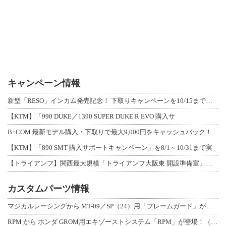
キャンペーン情報
新型「RESO」インカム発売記念！ 下取りキャンペーンを10/15まで延長して開
【KTM】「990 DUKE／1390 SUPER DUKE R EVO 購入サ
B+COM 最新モデル購入・下取りで最大9,000円をキャッシュバック！「B+F
【KTM】「890 SMT 購入サポートキャンペーン」を8/1～10/31まで実
【トライアンフ】関西最大規模「トライアンフ大阪東 開設準備室」がオープン！ 限定
カスタムパーツ情報
マジカルレーシングから MT-09／SP（24）用「フレームガード」が登場！
RPM から ホンダ GROM用エキゾーストシステム「RPM」が登場！（動画あり