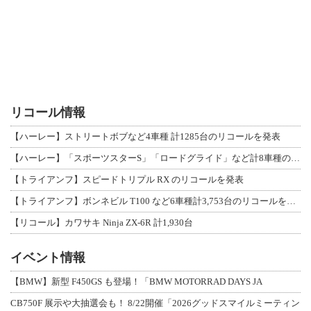
リコール情報
【ハーレー】ストリートボブなど4車種 計1285台のリコールを発表
【ハーレー】「スポーツスターS」「ロードグライド」など計8車種のリコールを発表
【トライアンフ】スピードトリプル RX のリコールを発表
【トライアンフ】ボンネビル T100 など6車種計3,753台のリコールを発表
【リコール】カワサキ Ninja ZX-6R 計1,930台
イベント情報
【BMW】新型 F450GS も登場！「BMW MOTORRAD DAYS JA
CB750F 展示や大抽選会も！ 8/22開催「2026グッドスマイルミーティン