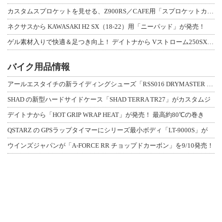
カスタムスプロケットを見せる、Z900RS／CAFE用「スプロケットカバーフルキ
ネクサスから KAWASAKI H2 SX（18-22）用「ニーパッド」が発売！
ゲル素材入りで快適＆足つき向上！ デイトナから Vストローム250SX用「快適ロ
バイク用品情報
アールエスタイチの新ライディングシューズ「RSS016 DRYMASTER スト
SHAD の新型ハードサイドケース「SHAD TERRA TR27」がカスタムジ
デイトナから「HOT GRIP WRAP HEAT」が発売！ 最高約80℃の巻き
QSTARZ の GPSラップタイマーにシリーズ最小ボディ「LT-9000S」が
ウインズジャパンが「A-FORCE RR チョップドカーボン」を9/10発売！