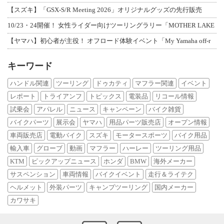
【スズキ】「GSX-S/R Meeting 2026」オリジナルグッズの先行販売
10/23・24開催！ 女性ライダー向けツーリングラリー「MOTHER LAKE
【ヤマハ】初心者が主役！ オフロード体験イベント「My Yamaha off-r
キーワード
ハンドル関連
ツーリング
ドゥカティ
マフラー関連
イベント
レポート
トライアンフ
トピックス
電装品
リコール情報
試乗会
アパレル
ニュース
キャンペーン
バイク雑貨
バイクパーツ
展示会
ヤマハ
用品パーツ販売店
オープン情報
車両販売店
電動バイク
スズキ
モータースポーツ
バイク用品
輸入車
グローブ
動画
マフラー
ハーレー
ツーリング用品
KTM
ピックアップニュース
ホンダ
BMW
海外メーカー
サスペンション
車両情報
バイクイベント
走行＆ライテク
ヘルメット
外装パーツ
キャンプツーリング
国内メーカー
カワサキ