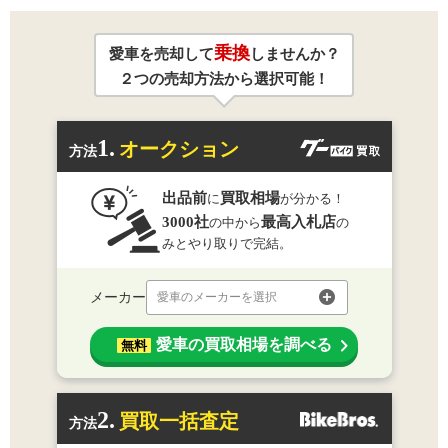
乗換
愛車を売却して
しませんか？
２つの売却方法から選択可能！
1.
オークション
方法
出品前
買取相場
に
が分かる！
3000社
最高入札店
の中から
の
みとやり取りで完結。
メーカー
愛車のメーカーを選択
愛車の買取相場を調べる
無料
2.
買取一括査定
方法