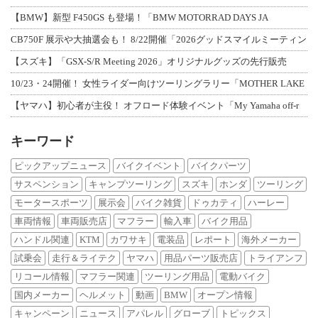
【BMW】新型 F450GS も登場！「BMW MOTORRAD DAYS JA
CB750F 展示や大抽選会も！ 8/22開催「2026グッドスマイルミーティン
【スズキ】「GSX-S/R Meeting 2026」オリジナルグッズの先行販売
10/23・24開催！ 女性ライダー向けツーリングラリー「MOTHER LAKE
【ヤマハ】初心者が主役！ オフロード体験イベント「My Yamaha off-r
キーワード
ピックアップニュース
バイクイベント
バイクパーツ
サスペンション
キャンプツーリング
スズキ
ホンダ
ツーリング
モータースポーツ
展示会
バイク雑貨
ドゥカティ
ハーレー
車両情報
車両販売店
マフラー
輸入車
バイク用品
ハンドル関連
KTM
カワサキ
電装品
レポート
海外メーカー
試乗会
走行＆ライテク
ヤマハ
用品パーツ販売店
トライアンフ
リコール情報
マフラー関連
ツーリング用品
電動バイク
国内メーカー
ヘルメット
動画
BMW
オープン情報
キャンペーン
ニュース
アパレル
グローブ
トピックス