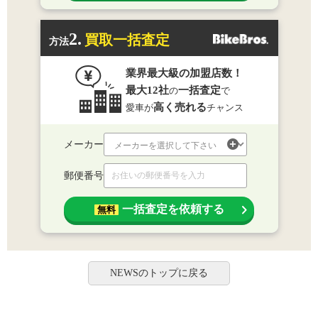
2.
買取一括査定
方法
業界最大級の加盟店数！
最大12社
一括査定
の
で
高く売れる
愛車が
チャンス
メーカー
郵便番号
一括査定を依頼する
無料
NEWSのトップに戻る