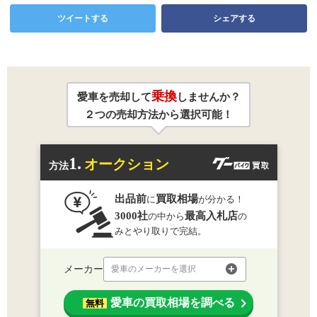
ツイートする
シェアする
乗換
愛車を売却して
しませんか？
２つの売却方法から選択可能！
1.
オークション
方法
出品前
買取相場
に
が分かる！
3000社
最高入札店
の中から
の
みとやり取りで完結。
メーカー
愛車のメーカーを選択
愛車の買取相場を調べる
無料