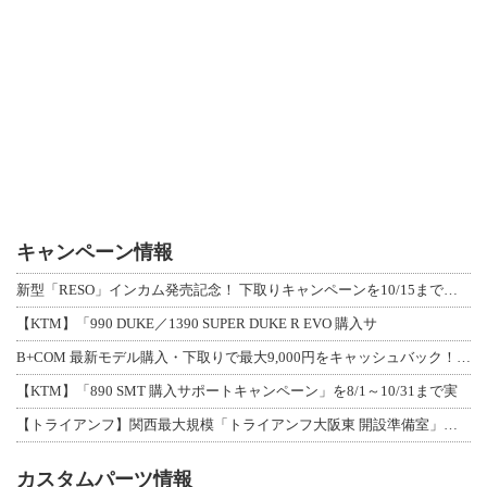
キャンペーン情報
新型「RESO」インカム発売記念！ 下取りキャンペーンを10/15まで延長して開
【KTM】「990 DUKE／1390 SUPER DUKE R EVO 購入サ
B+COM 最新モデル購入・下取りで最大9,000円をキャッシュバック！「B+F
【KTM】「890 SMT 購入サポートキャンペーン」を8/1～10/31まで実
【トライアンフ】関西最大規模「トライアンフ大阪東 開設準備室」がオープン！ 限定
カスタムパーツ情報