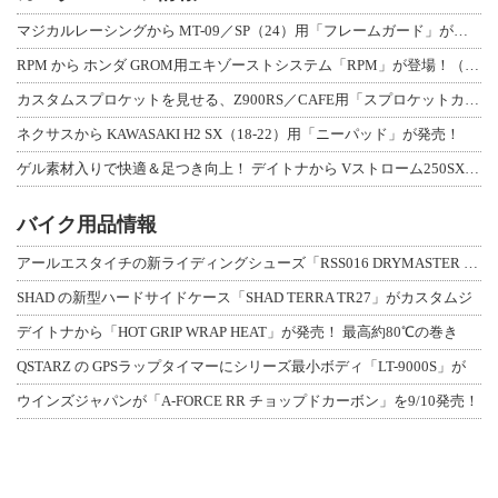
マジカルレーシングから MT-09／SP（24）用「フレームガード」が登場！
RPM から ホンダ GROM用エキゾーストシステム「RPM」が登場！（動画あり
カスタムスプロケットを見せる、Z900RS／CAFE用「スプロケットカバーフルキ
ネクサスから KAWASAKI H2 SX（18-22）用「ニーパッド」が発売！
ゲル素材入りで快適＆足つき向上！ デイトナから Vストローム250SX用「快適ロ
バイク用品情報
アールエスタイチの新ライディングシューズ「RSS016 DRYMASTER スト
SHAD の新型ハードサイドケース「SHAD TERRA TR27」がカスタムジ
デイトナから「HOT GRIP WRAP HEAT」が発売！ 最高約80℃の巻き
QSTARZ の GPSラップタイマーにシリーズ最小ボディ「LT-9000S」が
ウインズジャパンが「A-FORCE RR チョップドカーボン」を9/10発売！