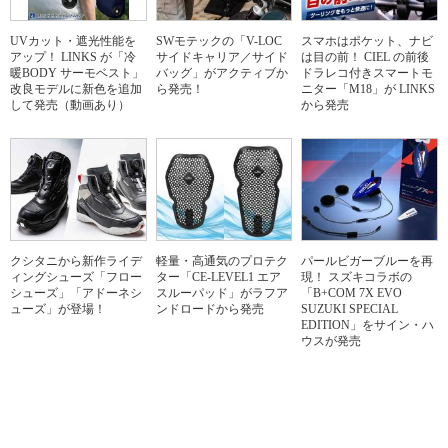
UVカット・遮光性能を
SWモテックの「V-LOC
スマホはポケット、ナビ
アップ！ LINKS が「冷
サイドキャリア／サイド
は目の前！ CIEL の前後
暖BODY サーモベスト」
バッグ」がアクティブか
ドラレコ付きスマートモ
改良モデルに新色を追加
ら発売！
ニター「M18」が LINKS
して発売（動画あり）
から発売
クシタニから新作ライデ
軽量・高通気のプロテク
パールビガーブルーを再
ィングシューズ「フロー
ター「CE-LEVEL1 エア
現！ スズキコラボの
シューズ」「アドーネシ
スルーパッド」がラフア
「B+COM 7X EVO
ューズ」が登場！
ンドロードから発売
SUZUKI SPECIAL
EDITION」をサイン・ハ
ウスが発売