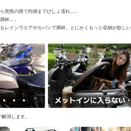
ら突然の雨で内側までびしょ濡れ…」
満杯…」
もレインウエアやカバンで満杯。とにかくもっと収納が欲しい!!
 が解消します。