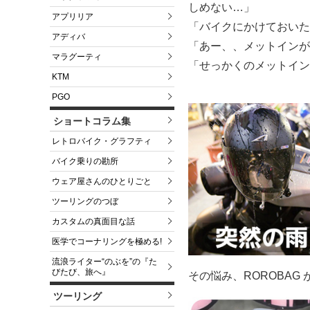
しめない…」
アプリリア
「バイクにかけておいた
アディバ
「あー、、メットインが
マラグーティ
「せっかくのメットイン
KTM
PGO
ショートコラム集
レトロバイク・グラフティ
バイク乗りの勘所
ウェア屋さんのひとりごと
ツーリングのつぼ
カスタムの真面目な話
医学でコーナリングを極める!
流浪ライター“のぶを”の『た
びたび、旅へ』
その悩み、ROROBAG
ツーリング