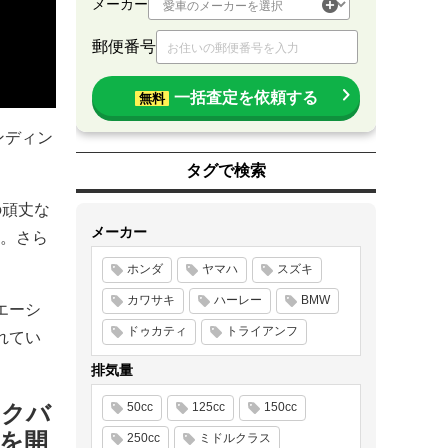
メーカー
郵便番号
一括査定を依頼する
無料
ンディン
タグで検索
の頑丈な
メーカー
。さら
ホンダ
ヤマハ
スズキ
カワサキ
ハーレー
BMW
エーシ
ドゥカティ
トライアンフ
れてい
排気量
イクバ
50cc
125cc
150cc
グを開
250cc
ミドルクラス