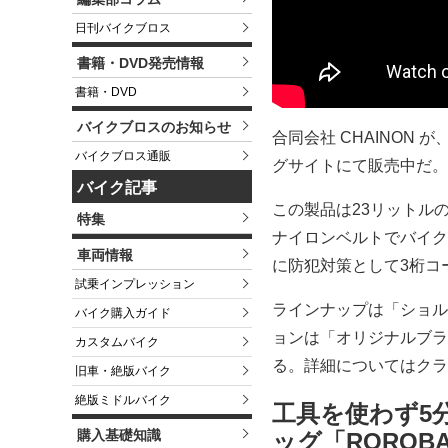
日刊バイクブロス
書籍・DVD発売情報
書籍・DVD
バイクブロスのお知らせ
合同会社 CHAINON
バイクブロス通販
グサイトにて販売中だ。
バイク記事
この製品は23リットル
特集
ナイロンベルトでバイク
車両情報
に防犯対策として3桁コ
試乗インプレッション
ラインナップは「ショル
バイク購入ガイド
ョンは「オリジナルブラ
カスタムバイク
る。詳細についてはクラ
旧車・絶版バイク
絶版ミドルバイク
工具を使わず5
購入基礎知識
ッグ「ROROB