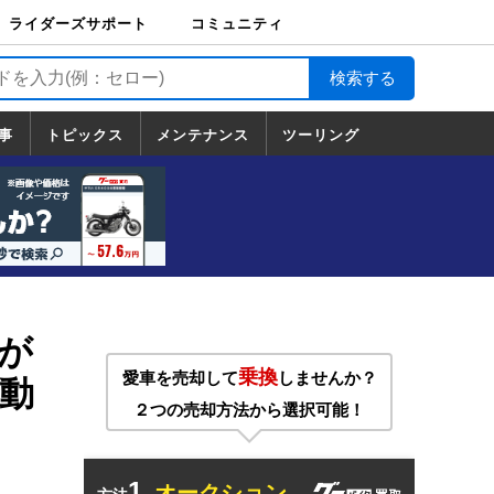
ライダーズサポート
コミュニティ
ライダーズサポート
バイク輸送
バイクガレージライ
バイク車両保険
ロードサービス
バイク試乗
コミュニティ
日記
ツーリング
カスタム
TOP
フ
TOP
事
トピックス
メンテナンス
ツーリング
トピックス
ホンダ
ヤマハ
スズキ
カワサキ
ハーレーダ
BMW
ドゥカティ
トライアン
メンテナンス
基本整備
部位別メンテ
工具の使い方
ツール100選
メンテのうん
一覧
ビッドソン
フ
一覧
ちく
」が
乗換
愛車を売却して
しませんか？
動
２つの売却方法から選択可能！
1.
オークション