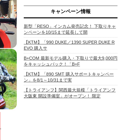
キャンペーン情報
新型「RESO」インカム発売記念！ 下取りキャ
ンペーンを10/15まで延長して開
【KTM】「990 DUKE／1390 SUPER DUKE R
EVO 購入サ
B+COM 最新モデル購入・下取りで最大9,000円
をキャッシュバック！「B+F
【KTM】「890 SMT 購入サポートキャンペー
ン」を8/1～10/31まで実
【トライアンフ】関西最大規模「トライアンフ
大阪東 開設準備室」がオープン！ 限定