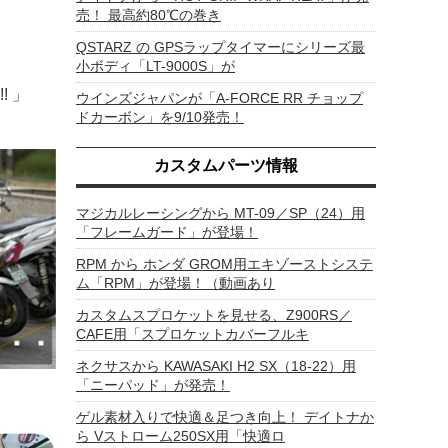
売！ 最高約80℃の巻き
QSTARZ の GPSラップタイマーにシリーズ最
小ボディ「LT-9000S」が
 」
ウインズジャパンが「A-FORCE RR チョップ
ドカーボン」を9/10発売！
カスタムパーツ情報
マジカルレーシングから MT-09／SP（24）用
「フレームガード」が登場！
RPM から ホンダ GROM用エキゾーストシステ
ム「RPM」が登場！（動画あり
カスタムスプロケットを見せる、Z900RS／
CAFE用「スプロケットカバーフルキ
ネクサスから KAWASAKI H2 SX（18-22）用
「ニーパッド」が発売！
ゲル素材入りで快適＆足つき向上！ デイトナか
ら Vストローム250SX用「快適ロ