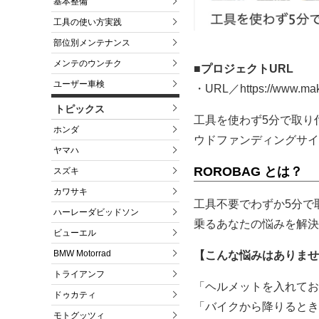
基本整備
工具の使い方実践
部位別メンテナンス
メンテのウンチク
■プロジェクトURL
ユーザー車検
・URL／https://www.maku
トピックス
工具を使わず5分で取り
ホンダ
ウドファンディングサイト
ヤマハ
ROROBAG とは？
スズキ
カワサキ
工具不要でわずか5分で
ハーレーダビッドソン
乗るあなたの悩みを解決
ビューエル
BMW Motorrad
【こんな悩みはありませ
トライアンフ
「ヘルメットを入れてお
ドゥカティ
「バイクから降りるとき
モトグッツィ