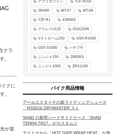
アフリカツイン
YZF-R250
SR400
MT-07
MT-09
YZF-R1
XSR900
アドレスV125
GSX250R
Vストローム250
GSX-R1000
GSX-S1000
ハヤブサ
在クラ
ニンジャ250
Z900RS
です。
ニンジャ1000
ZRX1200
バイクに
バイク用品情報
す。
アールエスタイチの新ライディングシューズ
「RSS016 DRYMASTER スト
SHAD の新型ハードサイドケース「SHAD
TERRA TR27」がカスタムジ
光が楽
デイトナから「HOT GRIP WRAP HEAT」が発