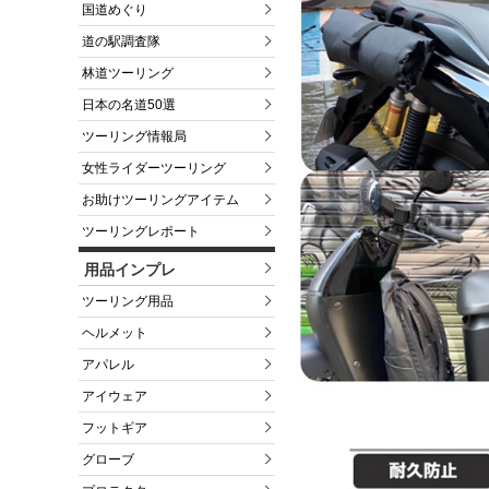
国道めぐり
道の駅調査隊
林道ツーリング
日本の名道50選
ツーリング情報局
女性ライダーツーリング
お助けツーリングアイテム
ツーリングレポート
用品インプレ
ツーリング用品
ヘルメット
アパレル
アイウェア
フットギア
グローブ