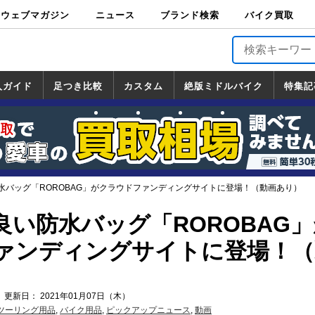
ウェブマガジン
ニュース
ブランド検索
バイク買取
バイクブロス・
原付＆ミニバイ
スポーツ＆ネイ
アメリカン＆ツ
ビッグスクータ
オフロード
バージンハーレ
バージンBMW
バージンドゥカ
バージントライ
ニュース
車両情報
イベント
キャンペ
トピック
バイク用
バイクパ
書籍・
サポート
お知らせ
ブランドを検
ブランドボイ
バイク買取
マガジンズ
ク
キッド
アラー
ー
ー
ティ
アンフ
TOP
ーン
ス
品
ーツ
DVD
索
ス
入ガイド
足つき比較
カスタム
絶版ミドルバイク
特集記
入ガイド
ンダ
マハ
ズキ
ワサキ
カスタム
ホンダ
ヤマハ
スズキ
カワサキ
道の駅調査隊
ツーリング情報局
日本の道50選
国道めぐり
林道ツーリング
絶版ミドルバイク
ホンダ
ヤマハ
スズキ
カワサキ
覧
一覧
一覧
水バッグ「ROROBAG」がクラウドファンディングサイトに登場！（動画あり）
良い防水バッグ「ROROBAG
ァンディングサイトに登場！（
 更新日： 2021年01月07日（木）
ツーリング用品
,
バイク用品
,
ピックアップニュース
,
動画