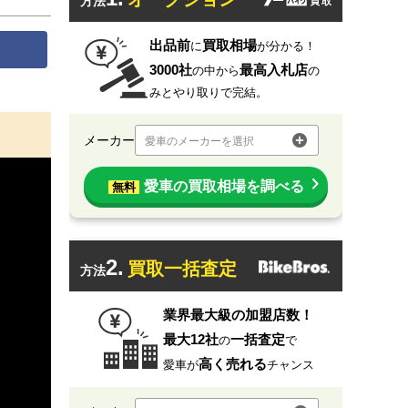
方法
出品前
買取相場
に
が分かる！
3000社
最高入札店
の中から
の
みとやり取りで完結。
メーカー
愛車のメーカーを選択
愛車の買取相場を調べる
無料
2.
買取一括査定
方法
業界最大級の加盟店数！
最大12社
一括査定
の
で
高く売れる
愛車が
チャンス