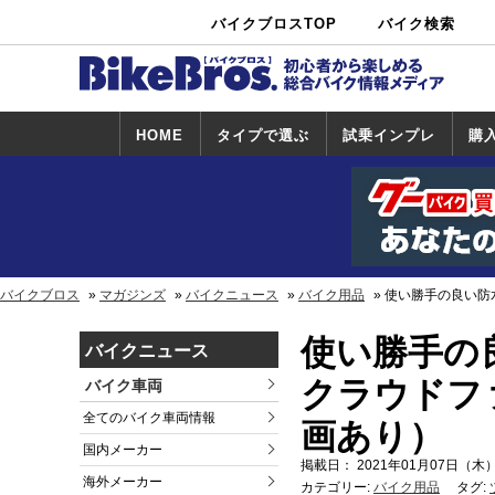
バイクブロスTOP
バイク検索
中古バイ
カタログ検
ショップ検
ク・新車検
索
索
索
HOME
タイプで選ぶ
試乗インプレ
購
スポーツ＆ネ
原付＆ミニバ
アメリカン＆
ビッグスクー
オフロード
試乗インプレ
ホンダ
ヤマハ
スズキ
カワサキ
ハーレー
BMW
トライアンフ
ドゥカティ
購
ホ
ヤ
ス
カ
イキッド
イク
クルーザー
ター
一覧
一
バイクブロス
マガジンズ
バイクニュース
バイク用品
使い勝手の良い防
使い勝手の
バイクニュース
クラウドフ
バイク車両
全てのバイク車両情報
画あり）
国内メーカー
掲載日： 2021年01月07日（木）
海外メーカー
カテゴリー:
バイク用品
タグ: