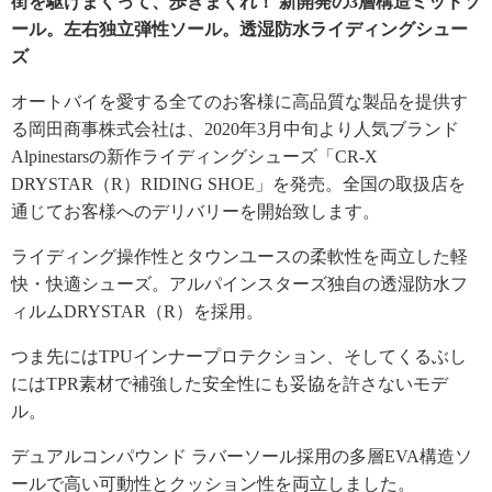
街を駆けまくって、歩きまくれ！ 新開発の3層構造ミッドソ
ール。左右独立弾性ソール。透湿防水ライディングシュー
ズ
オートバイを愛する全てのお客様に高品質な製品を提供す
る岡田商事株式会社は、2020年3月中旬より人気ブランド
Alpinestarsの新作ライディングシューズ「CR-X
DRYSTAR（R）RIDING SHOE」を発売。全国の取扱店を
通じてお客様へのデリバリーを開始致します。
ライディング操作性とタウンユースの柔軟性を両立した軽
快・快適シューズ。アルパインスターズ独自の透湿防水フ
ィルムDRYSTAR（R）を採用。
つま先にはTPUインナープロテクション、そしてくるぶし
にはTPR素材で補強した安全性にも妥協を許さないモデ
ル。
デュアルコンパウンド ラバーソール採用の多層EVA構造ソ
ールで高い可動性とクッション性を両立しました。