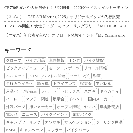
CB750F 展示や大抽選会も！ 8/22開催「2026グッドスマイルミーティン
【スズキ】「GSX-S/R Meeting 2026」オリジナルグッズの先行販売
10/23・24開催！ 女性ライダー向けツーリングラリー「MOTHER LAKE
【ヤマハ】初心者が主役！ オフロード体験イベント「My Yamaha off-r
キーワード
グローブ
バイク用品
車両情報
ホンダ
バイク雑貨
ピックアップニュース
モータースポーツ
リコール情報
ヘルメット
KTM
ハンドル関連
ツーリング
動画
走行＆ライテク
輸入車
トライアンフ
試乗会
アパレル
用品パーツ販売店
レポート
トピックス
スズキ
ドゥカティ
ハーレー
マフラー関連
展示会
イベント
国内メーカー
外装パーツ
海外メーカー
オープン情報
ヤマハ
車両販売店
電装品
ニュース
バイクイベント
電動バイク
キャンプツーリング
カワサキ
サスペンション
ツーリング用品
BMW
キャンペーン
マフラー
バイクパーツ