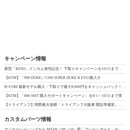
キャンペーン情報
新型「RESO」インカム発売記念！ 下取りキャンペーンを10/15まで延長して開
【KTM】「990 DUKE／1390 SUPER DUKE R EVO 購入サ
B+COM 最新モデル購入・下取りで最大9,000円をキャッシュバック！「B+F
【KTM】「890 SMT 購入サポートキャンペーン」を8/1～10/31まで実
【トライアンフ】関西最大規模「トライアンフ大阪東 開設準備室」がオープン！ 限定
カスタムパーツ情報
マジカルレーシングから MT-09／SP（24）用「フレームガード」が登場！