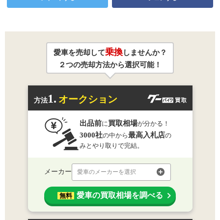
乗換
愛車を売却して
しませんか？
２つの売却方法から選択可能！
1.
オークション
方法
出品前
買取相場
に
が分かる！
3000社
最高入札店
の中から
の
みとやり取りで完結。
メーカー
愛車のメーカーを選択
愛車の買取相場を調べる
無料