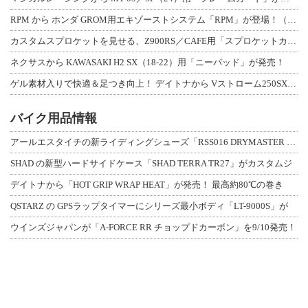
RPM から ホンダ GROM用エキゾーストシステム「RPM」が登場！（動画あり
カスタムスプロケットを見せる、Z900RS／CAFE用「スプロケットカバーフルキ
ネクサスから KAWASAKI H2 SX（18-22）用「ニーパッド」が発売！
ゲル素材入りで快適＆足つき向上！ デイトナから Vストローム250SX用「快適ロ
バイク用品情報
アールエスタイチの新ライディングシューズ「RSS016 DRYMASTER スト
SHAD の新型ハードサイドケース「SHAD TERRA TR27」がカスタムジ
デイトナから「HOT GRIP WRAP HEAT」が発売！ 最高約80℃の巻き
QSTARZ の GPSラップタイマーにシリーズ最小ボディ「LT-9000S」が
ウインズジャパンが「A-FORCE RR チョップドカーボン」を9/10発売！