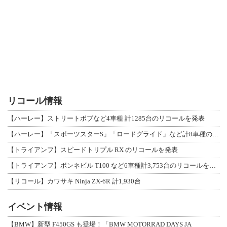
リコール情報
【ハーレー】ストリートボブなど4車種 計1285台のリコールを発表
【ハーレー】「スポーツスターS」「ロードグライド」など計8車種のリコールを発表
【トライアンフ】スピードトリプル RX のリコールを発表
【トライアンフ】ボンネビル T100 など6車種計3,753台のリコールを発表
【リコール】カワサキ Ninja ZX-6R 計1,930台
イベント情報
【BMW】新型 F450GS も登場！「BMW MOTORRAD DAYS JA