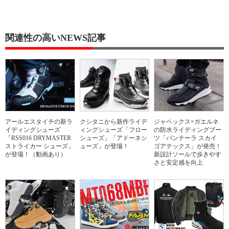
関連性の高いNEWS記事
アールエスタイチの新ラ
クシタニから新作ライデ
ジャペックス×ガエルネ
イディングシューズ
ィングシューズ「フロー
の防水ライディングブー
「RSS016 DRYMASTER
シューズ」「アドーネシ
ツ「パンテーラ スカイ
ストライカー シューズ」
ューズ」が登場！
ゴアテックス」が発売！
が登場！（動画あり）
新設計ソールで歩きやす
さと安定感を向上