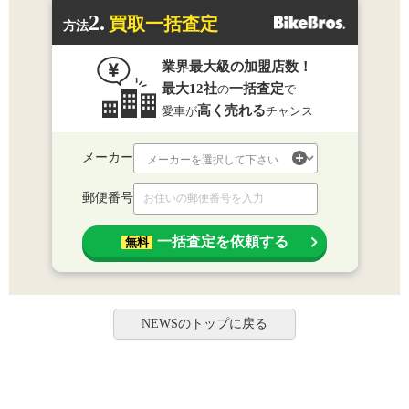
2.
買取一括査定
方法
業界最大級の加盟店数！
最大12社
一括査定
の
で
高く売れる
愛車が
チャンス
メーカー
郵便番号
一括査定を依頼する
無料
NEWSのトップに戻る