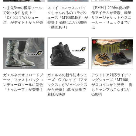
つま先5cmの極厚ソール
スコイコ×マッスルバイ
【BMW】2026年夏の新
で足つき性を向上！
クちゃんねるのコラボシ
作アイテムが登場、軽量
「DS-505 T-WPシュー
ューズ「MT068MBF」が
サマージャケットやスニ
ズ」がデイトナから発売
登場！ 価格は1万7,600円
ーカー・リュックまで7
（動画あり）
点
ガエルネのオフロードブ
ガエルネの新作防水シュ
アウトドア対応ライディ
ーツ、ファストバック エ
ーズ「Gブレイブ ゴアテ
ングシューズ「MT106」
ンデューロソールに新色
ックス」がジャペックス
がスコイコから発売！ 街
「トゥループ」が登場！
から発売！ BOA 採用で
もキャンプもこなす1万
着脱も快適
6500円