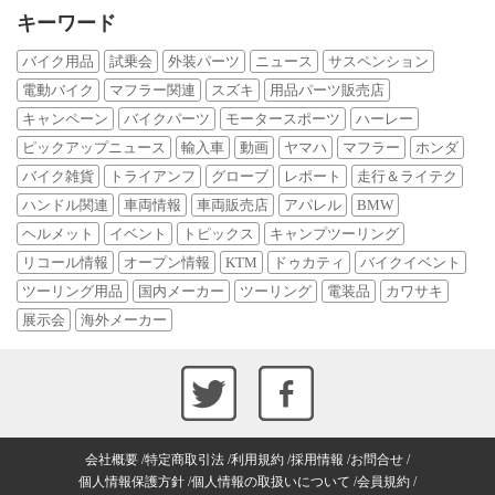
キーワード
バイク用品
試乗会
外装パーツ
ニュース
サスペンション
電動バイク
マフラー関連
スズキ
用品パーツ販売店
キャンペーン
バイクパーツ
モータースポーツ
ハーレー
ピックアップニュース
輸入車
動画
ヤマハ
マフラー
ホンダ
バイク雑貨
トライアンフ
グローブ
レポート
走行＆ライテク
ハンドル関連
車両情報
車両販売店
アパレル
BMW
ヘルメット
イベント
トピックス
キャンプツーリング
リコール情報
オープン情報
KTM
ドゥカティ
バイクイベント
ツーリング用品
国内メーカー
ツーリング
電装品
カワサキ
展示会
海外メーカー
会社概要
特定商取引法
利用規約
採用情報
お問合せ
個人情報保護方針
個人情報の取扱いについて
会員規約