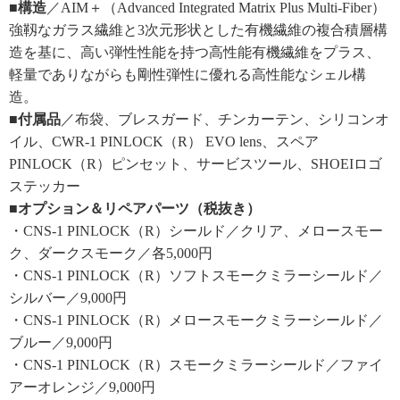
■構造
／AIM＋（Advanced Integrated Matrix Plus Multi-Fiber）
強靱なガラス繊維と3次元形状とした有機繊維の複合積層構
造を基に、高い弾性性能を持つ高性能有機繊維をプラス、
軽量でありながらも剛性弾性に優れる高性能なシェル構
造。
■付属品
／布袋、ブレスガード、チンカーテン、シリコンオ
イル、CWR-1 PINLOCK（R） EVO lens、スペア
PINLOCK（R）ピンセット、サービスツール、SHOEIロゴ
ステッカー
■オプション＆リペアパーツ（税抜き）
・CNS-1 PINLOCK（R）シールド／クリア、メロースモー
ク、ダークスモーク／各5,000円
・CNS-1 PINLOCK（R）ソフトスモークミラーシールド／
シルバー／9,000円
・CNS-1 PINLOCK（R）メロースモークミラーシールド／
ブルー／9,000円
・CNS-1 PINLOCK（R）スモークミラーシールド／ファイ
アーオレンジ／9,000円