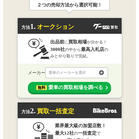
２つの売却方法から選択可能！
1.
オークション
方法
出品前
買取相場
に
が分かる！
3000社
最高入札店
の中から
の
みとやり取りで完結。
メーカー
愛車のメーカーを選択
愛車の買取相場を調べる
無料
2.
買取一括査定
方法
業界最大級の加盟店数！
最大12社
一括査定
の
で