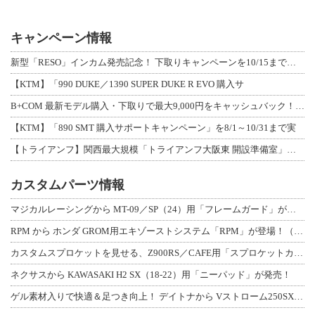
キャンペーン情報
新型「RESO」インカム発売記念！ 下取りキャンペーンを10/15まで延長して開
【KTM】「990 DUKE／1390 SUPER DUKE R EVO 購入サ
B+COM 最新モデル購入・下取りで最大9,000円をキャッシュバック！「B+F
【KTM】「890 SMT 購入サポートキャンペーン」を8/1～10/31まで実
【トライアンフ】関西最大規模「トライアンフ大阪東 開設準備室」がオープン！ 限定
カスタムパーツ情報
マジカルレーシングから MT-09／SP（24）用「フレームガード」が登場！
RPM から ホンダ GROM用エキゾーストシステム「RPM」が登場！（動画あり
カスタムスプロケットを見せる、Z900RS／CAFE用「スプロケットカバーフルキ
ネクサスから KAWASAKI H2 SX（18-22）用「ニーパッド」が発売！
ゲル素材入りで快適＆足つき向上！ デイトナから Vストローム250SX用「快適ロ