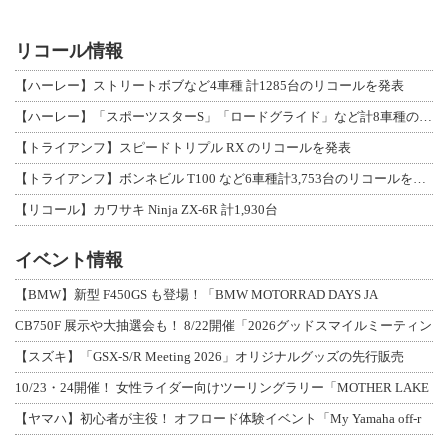
リコール情報
【ハーレー】ストリートボブなど4車種 計1285台のリコールを発表
【ハーレー】「スポーツスターS」「ロードグライド」など計8車種のリコールを発表
【トライアンフ】スピードトリプル RX のリコールを発表
【トライアンフ】ボンネビル T100 など6車種計3,753台のリコールを発表
【リコール】カワサキ Ninja ZX-6R 計1,930台
イベント情報
【BMW】新型 F450GS も登場！「BMW MOTORRAD DAYS JA
CB750F 展示や大抽選会も！ 8/22開催「2026グッドスマイルミーティン
【スズキ】「GSX-S/R Meeting 2026」オリジナルグッズの先行販売
10/23・24開催！ 女性ライダー向けツーリングラリー「MOTHER LAKE
【ヤマハ】初心者が主役！ オフロード体験イベント「My Yamaha off-r