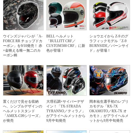
ウインズジャパンが「A-
BELL ヘルメット
ショウエイから Z-9 のグ
FORCE RR チョップドカ
「BULLITT CRF／
ラフィックモデル「Z-9
ーボン」を9/10発売！ 赤
CUSTOM500 CRF」に新
BURNSIDE／バーンサイ
×金映える唯一無二のカ
色が登場！
ド」が登場！
ーボン柄
置くだけで見せる収納
大理石調×サイバーデザ
岡本祐生選手初のレプリ
へ、シンプルデザインの
イン！「TX-STRADA
カモデル「RX-7X
ヘルメットスタンド
TYRANNO／ティラノ」
OKAMOTO／RX-7X オ
「AMEX-C09シリーズ」
がアライヘルメットから
カモト」がアライヘルメ
が発売
9月中旬発売
ットから9月中旬発売