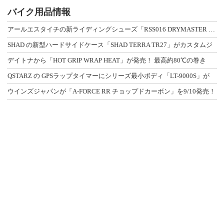
バイク用品情報
アールエスタイチの新ライディングシューズ「RSS016 DRYMASTER スト
SHAD の新型ハードサイドケース「SHAD TERRA TR27」がカスタムジ
デイトナから「HOT GRIP WRAP HEAT」が発売！ 最高約80℃の巻き
QSTARZ の GPSラップタイマーにシリーズ最小ボディ「LT-9000S」が
ウインズジャパンが「A-FORCE RR チョップドカーボン」を9/10発売！