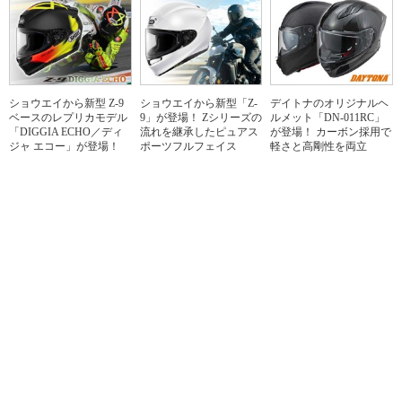
ショウエイから新型 Z-9
ショウエイから新型「Z-
デイトナのオリジナルヘ
ベースのレプリカモデル
9」が登場！ Zシリーズの
ルメット「DN-011RC」
「DIGGIA ECHO／ディ
流れを継承したピュアス
が登場！ カーボン採用で
ジャ エコー」が登場！
ポーツフルフェイス
軽さと高剛性を両立