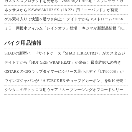
カスタムスプロケットを見せる、Z900RS／CAFE用「スプロケットカバーフルキ
ネクサスから KAWASAKI H2 SX（18-22）用「ニーパッド」が発売！
ゲル素材入りで快適＆足つき向上！ デイトナから Vストローム250SX用「快適ロ
ミラー用撥水フィルム「レインオフ」登場！ キジマが新製品情報「KIJIMA NE
バイク用品情報
SHAD の新型ハードサイドケース「SHAD TERRA TR27」がカスタムジ
デイトナから「HOT GRIP WRAP HEAT」が発売！ 最高約80℃の巻き
QSTARZ の GPSラップタイマーにシリーズ最小ボディ「LT-9000S」が
ウインズジャパンが「A-FORCE RR チョップドカーボン」を9/10発売！
クシタニのモトクロス用ウェア「ムーブレーシングオフロードシリーズ」3アイテムが登