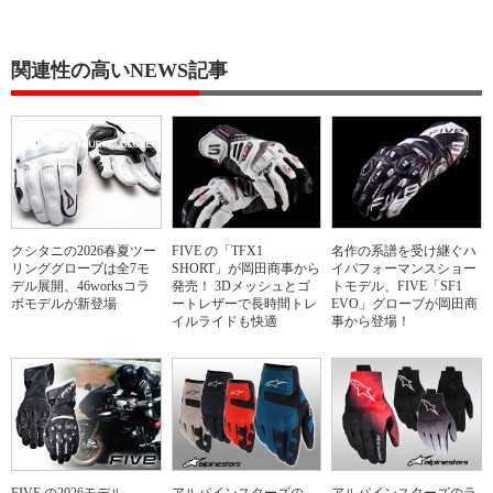
関連性の高いNEWS記事
クシタニの2026春夏ツー
FIVE の「TFX1
名作の系譜を受け継ぐハ
リンググローブは全7モ
SHORT」が岡田商事から
イパフォーマンスショー
デル展開、46worksコラ
発売！ 3Dメッシュとゴ
トモデル、FIVE「SF1
ボモデルが新登場
ートレザーで長時間トレ
EVO」グローブが岡田商
イルライドも快適
事から登場！