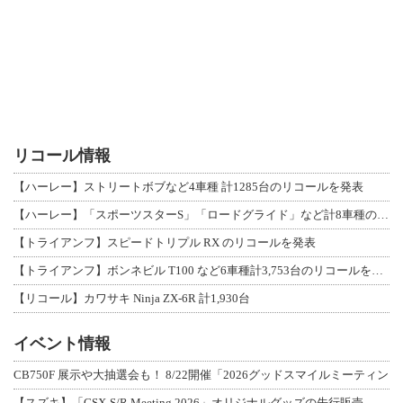
リコール情報
【ハーレー】ストリートボブなど4車種 計1285台のリコールを発表
【ハーレー】「スポーツスターS」「ロードグライド」など計8車種のリコールを発表
【トライアンフ】スピードトリプル RX のリコールを発表
【トライアンフ】ボンネビル T100 など6車種計3,753台のリコールを発表
【リコール】カワサキ Ninja ZX-6R 計1,930台
イベント情報
CB750F 展示や大抽選会も！ 8/22開催「2026グッドスマイルミーティン
【スズキ】「GSX-S/R Meeting 2026」オリジナルグッズの先行販売