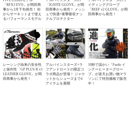
FIVE の2026モデル
アルパインスターズの
アルパインスターズのラ
「RFX3 EVO」が岡田商
「IGNITE GLOVE」が岡
イディンググローブ
事から3月下旬発売！ 街
田商事から発売！ メッシ
「REEF v2 GLOVE」が岡
からサーキットまで使え
ュで快適×衝撃吸収ナッ
田商事から発売！
るパフォーマンスモデル
クルプロテクター
レーシング由来の安全性
アルパインスターズ×ラ
10秒で温かい「Furdo イ
と操作性「GP PLUS R v3
フアンドロードの限定コ
ンナーヒーターグロー
LEATHER GLOVE」が岡
ラボ商品が登場！ ジャケ
ブ」が楽天お買い物マラ
田商事から発売！
ットからシューズまで4
ソンにて特別価格で販売
アイテムを展開
中！