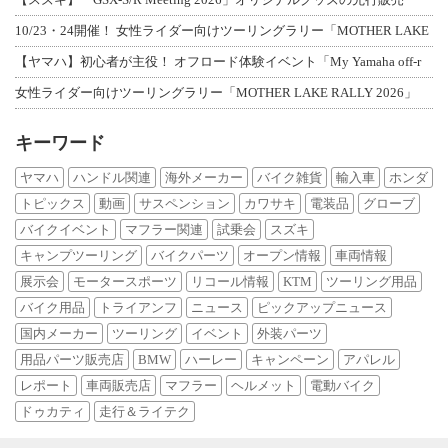
10/23・24開催！ 女性ライダー向けツーリングラリー「MOTHER LAKE
【ヤマハ】初心者が主役！ オフロード体験イベント「My Yamaha off-r
女性ライダー向けツーリングラリー「MOTHER LAKE RALLY 2026」
キーワード
ヤマハ
ハンドル関連
海外メーカー
バイク雑貨
輸入車
ホンダ
トピックス
動画
サスペンション
カワサキ
電装品
グローブ
バイクイベント
マフラー関連
試乗会
スズキ
キャンプツーリング
バイクパーツ
オープン情報
車両情報
展示会
モータースポーツ
リコール情報
KTM
ツーリング用品
バイク用品
トライアンフ
ニュース
ピックアップニュース
国内メーカー
ツーリング
イベント
外装パーツ
用品パーツ販売店
BMW
ハーレー
キャンペーン
アパレル
レポート
車両販売店
マフラー
ヘルメット
電動バイク
ドゥカティ
走行＆ライテク