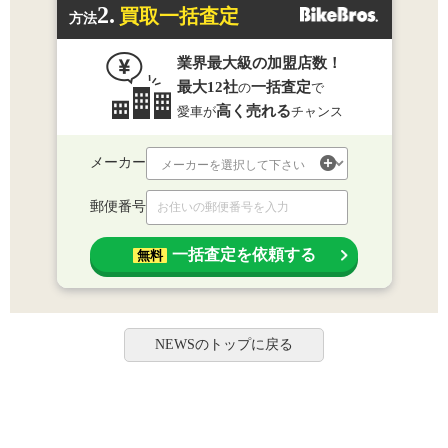
2.
買取一括査定
方法
業界最大級の加盟店数！
最大12社
一括査定
の
で
高く売れる
愛車が
チャンス
メーカー
郵便番号
一括査定を依頼する
無料
NEWSのトップに戻る