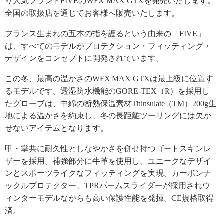
り人気ブランドFIVEのWFX MAX GTXを発売いたします。
全国の取扱店を通じてお客様へ販売いたします。
フランス生まれの五本の指を護るという由来の「FIVE」
は、すべてのモデルがプロテクション・フィッティング・
デザインをコンセプトに開発されています。
この冬、最高の温かさのWFX MAX GTXは最上級に位置す
るモデルです。透湿防水機能のGORE-TEX（R）を採用し
たグローブは、中綿の断熱保温素材Thinsulate（TM）200g生
地による温かさを約束し、冬の長距離ツーリングには欠か
せないアイテムとなります。
甲・掌共に耐久性としなやかさを併せ持つゴートスキンレ
ザーを採用。補強部分に牛革を使用し、ユニークなデザイ
ンとスポーツライクなフィッティングを実現。カーボンナ
ックルプロテクター、TPRパームスライダーが採用されウ
ィンターモデルながらも高い保護性能を発揮。CE規格取得
済。