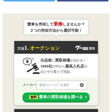
乗換
愛車を売却して
しませんか？
２つの売却方法から選択可能！
1.
オークション
方法
出品前
買取相場
に
が分かる！
3000社
最高入札店
の中から
の
みとやり取りで完結。
メーカー
愛車のメーカーを選択
愛車の買取相場を調べる
無料