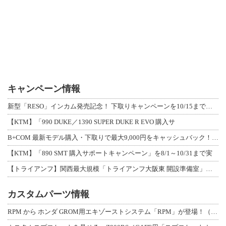
キャンペーン情報
新型「RESO」インカム発売記念！ 下取りキャンペーンを10/15まで延長して開
【KTM】「990 DUKE／1390 SUPER DUKE R EVO 購入サ
B+COM 最新モデル購入・下取りで最大9,000円をキャッシュバック！「B+F
【KTM】「890 SMT 購入サポートキャンペーン」を8/1～10/31まで実
【トライアンフ】関西最大規模「トライアンフ大阪東 開設準備室」がオープン！ 限定
カスタムパーツ情報
RPM から ホンダ GROM用エキゾーストシステム「RPM」が登場！（動画あり