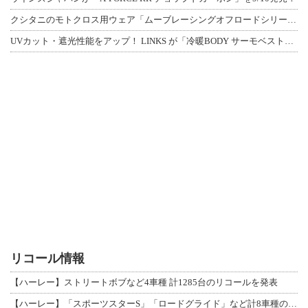
クシタニのモトクロス用ウェア「ムーブレーシングオフロードシリーズ」3アイテムが登
UVカット・遮光性能をアップ！ LINKS が「冷暖BODY サーモベスト」改良
リコール情報
【ハーレー】ストリートボブなど4車種 計1285台のリコールを発表
【ハーレー】「スポーツスターS」「ロードグライド」など計8車種のリコールを発表