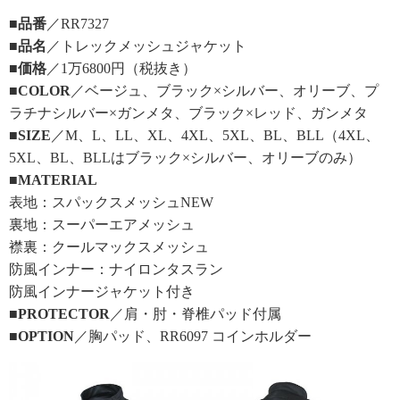
■品番
／RR7327
■品名
／トレックメッシュジャケット
■価格
／1万6800円（税抜き）
■COLOR
／ベージュ、ブラック×シルバー、オリーブ、プ
ラチナシルバー×ガンメタ、ブラック×レッド、ガンメタ
■SIZE
／M、L、LL、XL、4XL、5XL、BL、BLL（4XL、
5XL、BL、BLLはブラック×シルバー、オリーブのみ）
■MATERIAL
表地：スパックスメッシュNEW
裏地：スーパーエアメッシュ
襟裏：クールマックスメッシュ
防風インナー：ナイロンタスラン
防風インナージャケット付き
■PROTECTOR
／肩・肘・脊椎パッド付属
■OPTION
／胸パッド、RR6097 コインホルダー