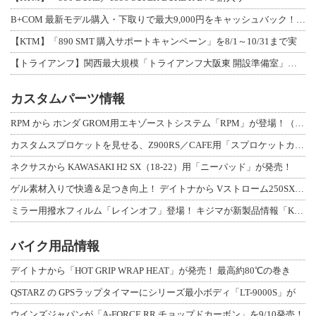
B+COM 最新モデル購入・下取りで最大9,000円をキャッシュバック！「B+F
【KTM】「890 SMT 購入サポートキャンペーン」を8/1～10/31まで実
【トライアンフ】関西最大規模「トライアンフ大阪東 開設準備室」がオープン！ 限定
カスタムパーツ情報
RPM から ホンダ GROM用エキゾーストシステム「RPM」が登場！（動画あり
カスタムスプロケットを見せる、Z900RS／CAFE用「スプロケットカバーフルキ
ネクサスから KAWASAKI H2 SX（18-22）用「ニーパッド」が発売！
ゲル素材入りで快適＆足つき向上！ デイトナから Vストローム250SX用「快適ロ
ミラー用撥水フィルム「レインオフ」登場！ キジマが新製品情報「KIJIMA NE
バイク用品情報
デイトナから「HOT GRIP WRAP HEAT」が発売！ 最高約80℃の巻き
QSTARZ の GPSラップタイマーにシリーズ最小ボディ「LT-9000S」が
ウインズジャパンが「A-FORCE RR チョップドカーボン」を9/10発売！