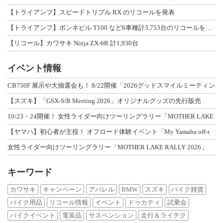
【トライアンフ】スピードトリプル RX のリコールを発表
【トライアンフ】ボンネビル T100 など6車種計3,753台のリコールを発表
【リコール】カワサキ Ninja ZX-6R 計1,930台
イベント情報
CB750F 展示や大抽選会も！ 8/22開催「2026グッドスマイルミーティン
【スズキ】「GSX-S/R Meeting 2026」オリジナルグッズの先行販売
10/23・24開催！ 女性ライダー向けツーリングラリー「MOTHER LAKE
【ヤマハ】初心者が主役！ オフロード体験イベント「My Yamaha off-r
女性ライダー向けツーリングラリー「MOTHER LAKE RALLY 2026」
キーワード
カワサキ
キャンペーン
アパレル
BMW
スズキ
バイク雑貨
バイク用品
リコール情報
イベント
ドゥカティ
試乗会
バイクイベント
電装品
サスペンション
走行＆ライテク