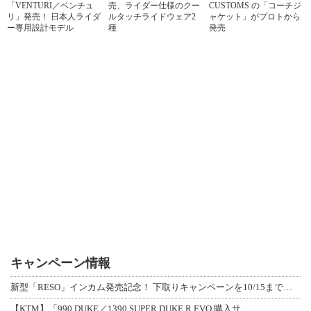
「VENTURI／ベンチュ
売、ライダー仕様のクー
CUSTOMS の「コーチジ
リ」発売！ 日本人ライダ
ルタッチライドウェア2
ャケット」がプロトから
ー専用設計モデル
種
発売
キャンペーン情報
新型「RESO」インカム発売記念！ 下取りキャンペーンを10/15まで延長して開
【KTM】「990 DUKE／1390 SUPER DUKE R EVO 購入サ