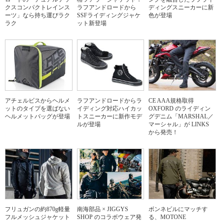
クスコンパクトレインス
ラフアンドロードから
ディングスニーカーに新
ーツ」なら持ち運びラク
SSFライディングジャケ
色が登場
ラク
ット新登場
アチェルビスからヘルメ
ラフアンドロードからラ
CE AAA規格取得
ットのタイプを選ばない
イディング対応ハイカッ
OXFORD のライディン
ヘルメットバッグが登場
トスニーカーに新作モデ
グデニム「MARSHAL／
ルが登場
マーシャル」が LINKS
から発売！
フリュガンの約870g軽量
南海部品 × JIGGYS
ボンネビルにマッチす
フルメッシュジャケット
SHOP のコラボウェア発
る、MOTONE