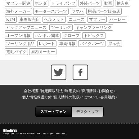
マフラー関連
ホンダ
トライアンフ
外装パーツ
動画
輸入車
海外メーカー
モータースポーツ
ヤマハ
用品パーツ販売店
KTM
車両販売店
ヘルメット
ニュース
マフラー
ハーレー
ピックアップニュース
ツーリング
キャンプツーリング
オープン情報
ハンドル関連
グローブ
トピックス
ツーリング用品
レポート
車両情報
バイクパーツ
展示会
電動バイク
国内メーカー
会社概要
特定商取引法
利用規約
採用情報
お問合せ
個人情報保護方針
個人情報の取扱いについて
会員規約
スマートフォン
デスクトップ
Copyright (C) PROTO