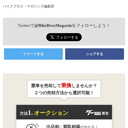
バイクブロス・マガジンズ編集部
Twitterで
@BikeBrosMagazin
をフォローしよう！
ツイートする
シェアする
乗換
愛車を売却して
しませんか？
２つの売却方法から選択可能！
1.
オークション
方法
出品前
買取相場
に
が分かる！