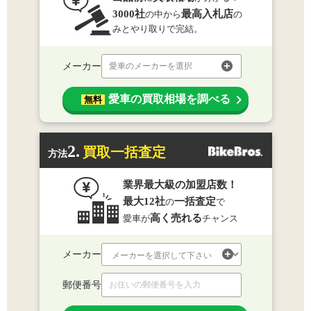
3000社
最高入札店
の中から
の
みとやり取りで完結。
メーカー
愛車のメーカーを選択
愛車の買取相場を調べる
無料
2.
買取一括査定
方法
業界最大級の加盟店数！
最大12社
一括査定
の
で
高く売れる
愛車が
チャンス
メーカー
郵便番号