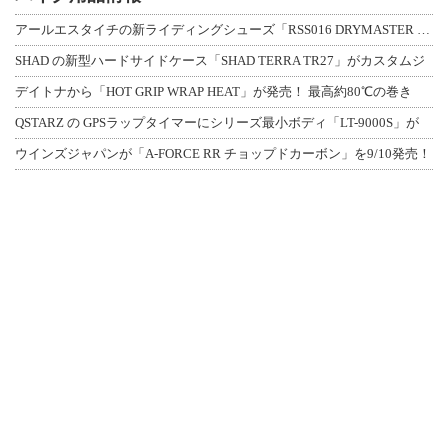
アールエスタイチの新ライディングシューズ「RSS016 DRYMASTER スト
SHAD の新型ハードサイドケース「SHAD TERRA TR27」がカスタムジ
デイトナから「HOT GRIP WRAP HEAT」が発売！ 最高約80℃の巻き
QSTARZ の GPSラップタイマーにシリーズ最小ボディ「LT-9000S」が
ウインズジャパンが「A-FORCE RR チョップドカーボン」を9/10発売！