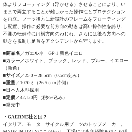
体よりフローティング（浮かせる）させることにより、い
ままで両立することが難しかった操作性とプロテクション
を両立。ブーツ後方に新設計のフレームをフローティング
し配置、操作に必要な前方向の動きは高い操作性を誇り、
不測の転倒時には横方向のねじれ、さらには後ろ方向への
動きを規制し足首をアクシデントから守ります。
■商品名
／ガエルネ GP-1 新色イエロー
■カラー
／ホワイト、ブラック、レッド、ブルー、イエロー
（新色）
■サイズ
／25.0～28.5cm（0.5cm刻み）
■重量
／1070ｇ（26.5ｃｍ片側）
■日本人木型採用
■定価
／42,120円（税8%込み）
■発売中
・GAERNE社とは？
イタリア、モーターサイクル用ブーツのトップメーカー。
MADE IN ITALYにこだわり、工場には永年経験を積んだ職