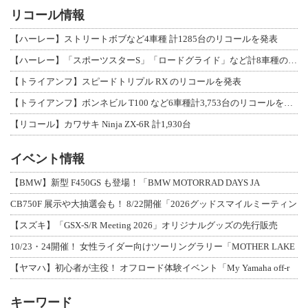
リコール情報
【ハーレー】ストリートボブなど4車種 計1285台のリコールを発表
【ハーレー】「スポーツスターS」「ロードグライド」など計8車種のリコールを発表
【トライアンフ】スピードトリプル RX のリコールを発表
【トライアンフ】ボンネビル T100 など6車種計3,753台のリコールを発表
【リコール】カワサキ Ninja ZX-6R 計1,930台
イベント情報
【BMW】新型 F450GS も登場！「BMW MOTORRAD DAYS JA
CB750F 展示や大抽選会も！ 8/22開催「2026グッドスマイルミーティン
【スズキ】「GSX-S/R Meeting 2026」オリジナルグッズの先行販売
10/23・24開催！ 女性ライダー向けツーリングラリー「MOTHER LAKE
【ヤマハ】初心者が主役！ オフロード体験イベント「My Yamaha off-r
キーワード