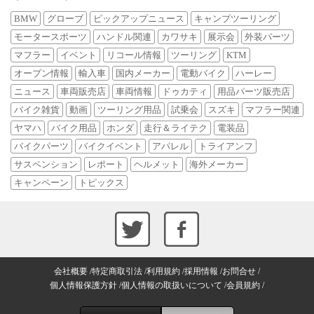
BMW
グローブ
ピックアップニュース
キャンプツーリング
モータースポーツ
ハンドル関連
カワサキ
展示会
外装パーツ
マフラー
イベント
リコール情報
ツーリング
KTM
オープン情報
輸入車
国内メーカー
電動バイク
ハーレー
ニュース
車両販売店
車両情報
ドゥカティ
用品パーツ販売店
バイク雑貨
動画
ツーリング用品
試乗会
スズキ
マフラー関連
ヤマハ
バイク用品
ホンダ
走行＆ライテク
電装品
バイクパーツ
バイクイベント
アパレル
トライアンフ
サスペンション
レポート
ヘルメット
海外メーカー
キャンペーン
トピックス
会社概要
特定商取引法
利用規約
採用情報
お問合せ
個人情報保護方針
個人情報の取扱いについて
会員規約