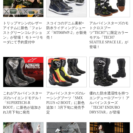
トリップマシンのレザー
スコイコのデニム素材×
アルパインスターズのモ
アイテムに新色「フォレ
防水ライディングシュー
トクロスブー
ストグリーンコレクショ
ズ「MT068WP-2」が新発
ツ"TECH7"に限定カラー
ン」が登場！ モトーリモ
売！
モデル「TECH7
ーダにて予約受付中
SEATTLE SPACE LE」が
登場！
これがアルパインスター
アルパインスターズのレ
優れた防水透湿性を持つ
ズのハイエンドモデル！
ーシングブーツ「SMX
エンデューロブーツ！ ア
「SUPERTECH-R
PLUS v2 BOOT」に新色
ルパインスターズ
BOOT」に新色が追加さ
追加！ 3月下旬に発売予
「TECH7 ENDURO
れ3月下旬に発売
定
DRYSTAR」が登場