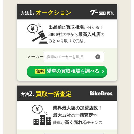
1.
オークション
方法
出品前
買取相場
に
が分かる！
3000社
最高入札店
の中から
の
みとやり取りで完結。
メーカー
愛車のメーカーを選択
愛車の買取相場を調べる
無料
2.
買取一括査定
方法
業界最大級の加盟店数！
最大12社
一括査定
の
で
高く売れる
愛車が
チャンス