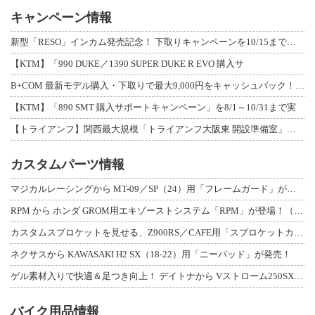
キャンペーン情報
新型「RESO」インカム発売記念！ 下取りキャンペーンを10/15まで延長して開
【KTM】「990 DUKE／1390 SUPER DUKE R EVO 購入サ
B+COM 最新モデル購入・下取りで最大9,000円をキャッシュバック！「B+F
【KTM】「890 SMT 購入サポートキャンペーン」を8/1～10/31まで実
【トライアンフ】関西最大規模「トライアンフ大阪東 開設準備室」がオープン！ 限定
カスタムパーツ情報
マジカルレーシングから MT-09／SP（24）用「フレームガード」が登場！
RPM から ホンダ GROM用エキゾーストシステム「RPM」が登場！（動画あり
カスタムスプロケットを見せる、Z900RS／CAFE用「スプロケットカバーフルキ
ネクサスから KAWASAKI H2 SX（18-22）用「ニーパッド」が発売！
ゲル素材入りで快適＆足つき向上！ デイトナから Vストローム250SX用「快適ロ
バイク用品情報