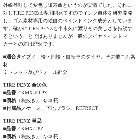
外線等対して変色し短寿命というのが実情でした。それに
対しTIRE PENZは専用開発ですのでインク自体を研究開発
し、ゴム素材専用の独自のペイントインク成分としていま
す。確かにTIRE PENZも半永久に渡りその美しさを持続す
るということではありませんが一般のタイヤペイントマー
カーとの差は歴然です。
■適合タイプ
／二輪・四輪・自転車のタイヤ、その他ゴム素
材
※トレッド及びウォール部分
TIRE PENZ 全10色
■品番
／KMX-KTPZ
■価格
（税抜き)／3,500円
■付属品
／ケース、下地ブラシ、REFRECT
TIRE PENZ 単品
■品番
／KMX-TPZ
■価格
（税抜き)／2,300円