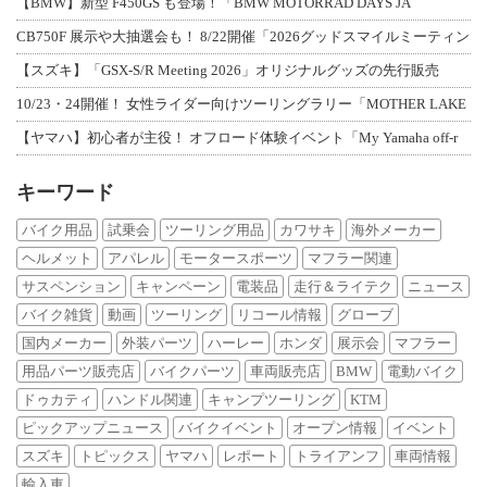
【BMW】新型 F450GS も登場！「BMW MOTORRAD DAYS JA
CB750F 展示や大抽選会も！ 8/22開催「2026グッドスマイルミーティン
【スズキ】「GSX-S/R Meeting 2026」オリジナルグッズの先行販売
10/23・24開催！ 女性ライダー向けツーリングラリー「MOTHER LAKE
【ヤマハ】初心者が主役！ オフロード体験イベント「My Yamaha off-r
キーワード
バイク用品
試乗会
ツーリング用品
カワサキ
海外メーカー
ヘルメット
アパレル
モータースポーツ
マフラー関連
サスペンション
キャンペーン
電装品
走行＆ライテク
ニュース
バイク雑貨
動画
ツーリング
リコール情報
グローブ
国内メーカー
外装パーツ
ハーレー
ホンダ
展示会
マフラー
用品パーツ販売店
バイクパーツ
車両販売店
BMW
電動バイク
ドゥカティ
ハンドル関連
キャンプツーリング
KTM
ピックアップニュース
バイクイベント
オープン情報
イベント
スズキ
トピックス
ヤマハ
レポート
トライアンフ
車両情報
輸入車