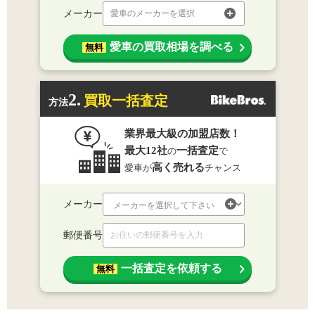
メーカー
愛車のメーカーを選択
愛車の買取相場を調べる
無料
2.
買取一括査定
方法
業界最大級の加盟店数！
最大12社
一括査定
の
で
高く売れる
愛車が
チャンス
メーカー
郵便番号
一括査定を依頼する
無料