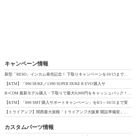
キャンペーン情報
新型「RESO」インカム発売記念！ 下取りキャンペーンを10/15まで延長して開
【KTM】「990 DUKE／1390 SUPER DUKE R EVO 購入サ
B+COM 最新モデル購入・下取りで最大9,000円をキャッシュバック！「B+F
【KTM】「890 SMT 購入サポートキャンペーン」を8/1～10/31まで実
【トライアンフ】関西最大規模「トライアンフ大阪東 開設準備室」がオープン！ 限定
カスタムパーツ情報