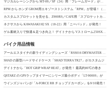
マジカルレーシングから MT-09／SP（24）用「フレームガード」が登場！
RPM から ホンダ GROM用エキゾーストシステム「RPM」が登場！（動画あり
カスタムスプロケットを見せる、Z900RS／CAFE用「スプロケットカバーフルキ
ネクサスから KAWASAKI H2 SX（18-22）用「ニーパッド」が発売！
ゲル素材入りで快適＆足つき向上！ デイトナから Vストローム250SX用「快適ロ
バイク用品情報
アールエスタイチの新ライディングシューズ「RSS016 DRYMASTER スト
SHAD の新型ハードサイドケース「SHAD TERRA TR27」がカスタムジ
デイトナから「HOT GRIP WRAP HEAT」が発売！ 最高約80℃の巻き
QSTARZ の GPSラップタイマーにシリーズ最小ボディ「LT-9000S」が
ウインズジャパンが「A-FORCE RR チョップドカーボン」を9/10発売！