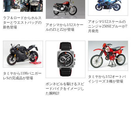
ラフ＆ロードからホルス
アオシマ1/12スケールの
ターとウエストバッグの
アオシマから1/12スケー
ニンジャ250SEブルーが7
新色登場
ルのZ1とZ2が登場
月発売
タミヤから1199パニガー
タミヤから1/12オートバ
レSの完成品が登場
イシリーズ３種が登場
ボンネビルを駆けるスピ
ードバイクをイメージし
た腕時計