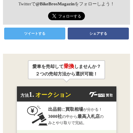
Twitterで
@BikeBrosMagazin
をフォローしよう！
ツイートする
シェアする
乗換
愛車を売却して
しませんか？
２つの売却方法から選択可能！
1.
オークション
方法
出品前
買取相場
に
が分かる！
3000社
最高入札店
の中から
の
みとやり取りで完結。