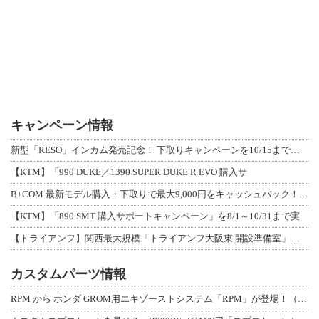
キャンペーン情報
新型「RESO」インカム発売記念！ 下取りキャンペーンを10/15まで延長して開
【KTM】「990 DUKE／1390 SUPER DUKE R EVO 購入サ
B+COM 最新モデル購入・下取りで最大9,000円をキャッシュバック！「B+F
【KTM】「890 SMT 購入サポートキャンペーン」を8/1～10/31まで実
【トライアンフ】関西最大規模「トライアンフ大阪東 開設準備室」がオープン！ 限定
カスタムパーツ情報
RPM から ホンダ GROM用エキゾーストシステム「RPM」が登場！（動画あり