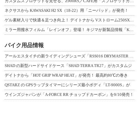
カスタムスプロケットを見せる、Z900RS／CAFE用「スプロケットカバーフルキ
ネクサスから KAWASAKI H2 SX（18-22）用「ニーパッド」が発売！
ゲル素材入りで快適＆足つき向上！ デイトナから Vストローム250SX用「快適ロ
ミラー用撥水フィルム「レインオフ」登場！ キジマが新製品情報「KIJIMA NE
バイク用品情報
アールエスタイチの新ライディングシューズ「RSS016 DRYMASTER スト
SHAD の新型ハードサイドケース「SHAD TERRA TR27」がカスタムジ
デイトナから「HOT GRIP WRAP HEAT」が発売！ 最高約80℃の巻き
QSTARZ の GPSラップタイマーにシリーズ最小ボディ「LT-9000S」が
ウインズジャパンが「A-FORCE RR チョップドカーボン」を9/10発売！