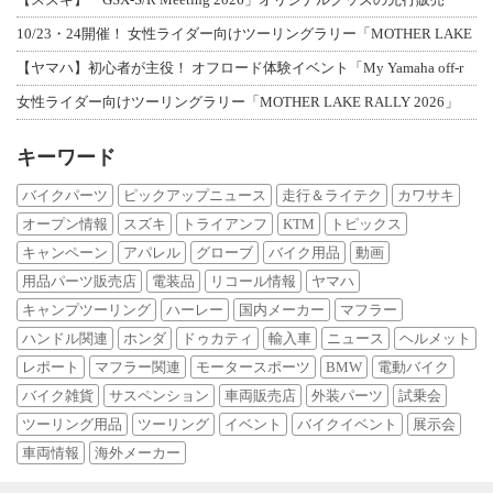
10/23・24開催！ 女性ライダー向けツーリングラリー「MOTHER LAKE
【ヤマハ】初心者が主役！ オフロード体験イベント「My Yamaha off-r
女性ライダー向けツーリングラリー「MOTHER LAKE RALLY 2026」
キーワード
バイクパーツ
ピックアップニュース
走行＆ライテク
カワサキ
オープン情報
スズキ
トライアンフ
KTM
トピックス
キャンペーン
アパレル
グローブ
バイク用品
動画
用品パーツ販売店
電装品
リコール情報
ヤマハ
キャンプツーリング
ハーレー
国内メーカー
マフラー
ハンドル関連
ホンダ
ドゥカティ
輸入車
ニュース
ヘルメット
レポート
マフラー関連
モータースポーツ
BMW
電動バイク
バイク雑貨
サスペンション
車両販売店
外装パーツ
試乗会
ツーリング用品
ツーリング
イベント
バイクイベント
展示会
車両情報
海外メーカー