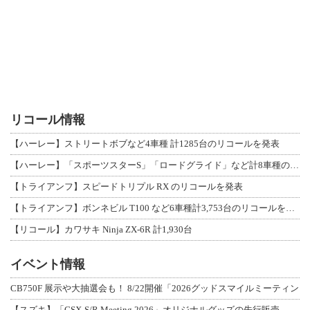
リコール情報
【ハーレー】ストリートボブなど4車種 計1285台のリコールを発表
【ハーレー】「スポーツスターS」「ロードグライド」など計8車種のリコールを発表
【トライアンフ】スピードトリプル RX のリコールを発表
【トライアンフ】ボンネビル T100 など6車種計3,753台のリコールを発表
【リコール】カワサキ Ninja ZX-6R 計1,930台
イベント情報
CB750F 展示や大抽選会も！ 8/22開催「2026グッドスマイルミーティン
【スズキ】「GSX-S/R Meeting 2026」オリジナルグッズの先行販売