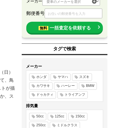
メーカー
郵便番号
一括査定を依頼する
無料
タグで検索
メーカー
2日（日）
ホンダ
ヤマハ
スズキ
」にて、鳥
カワサキ
ハーレー
BMW
ストが描
ドゥカティ
トライアンフ
か、ス
排気量
50cc
125cc
150cc
250cc
ミドルクラス