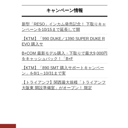
キャンペーン情報
新型「RESO」インカム発売記念！ 下取りキャ
ンペーンを10/15まで延長して開
【KTM】「990 DUKE／1390 SUPER DUKE R
EVO 購入サ
B+COM 最新モデル購入・下取りで最大9,000円
をキャッシュバック！「B+F
【KTM】「890 SMT 購入サポートキャンペー
ン」を8/1～10/31まで実
【トライアンフ】関西最大規模「トライアンフ
大阪東 開設準備室」がオープン！ 限定