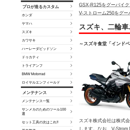
GSX-R125をグーバイ
プロが造るカスタム
V-ストローム250をグ
ホンダ
ヤマハ
スズキ、二輪車
スズキ
カワサキ
～スズキ食堂「インドベ
ハーレーダビッドソン
ドゥカティ
トライアンフ
BMW Motorrad
ロイヤルエンフィールド
メンテナンス
メンテナンス一覧
サンメカのためのツール100
選
スズキ株式会社は株式会
セット工具の次はこれ!!
します。なお、V-Strom