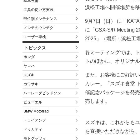
基本整備
浜松工場へ開催場所を移
工具の使い方実践
部位別メンテナンス
9月7日（日） に「KATA
メンテのウンチク
に「GSX-S/R Meetin
ユーザー車検
2025」（場所：浜松工
トピックス
各ミーティングでは、ト
ホンダ
トのほかに、オリジナル
ヤマハ
また、お客様にご好評い
スズキ
カレー、「スズキ食堂 
カワサキ
催記念パッケージを発売
ハーレーダビッドソン
売します。
ビューエル
BMW Motorrad
トライアンフ
スズキは、これからもユ
ドゥカティ
を直接いただきながら、
モトグッツィ