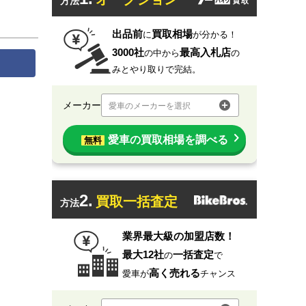
方法
出品前
買取相場
に
が分かる！
3000社
最高入札店
の中から
の
みとやり取りで完結。
メーカー
愛車のメーカーを選択
愛車の買取相場を調べる
無料
2.
買取一括査定
方法
業界最大級の加盟店数！
最大12社
一括査定
の
で
高く売れる
愛車が
チャンス