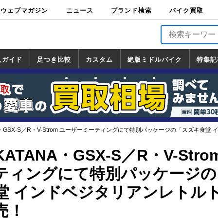
ウェブマガジン
ニュース
ブランド検索
バイク買取
バイクブロス・
原付＆ミニバイ
スポーツ＆ネイ
アメリカン＆ツ
ビッグスクータ
オフロード
バージンハーレ
バージンBMW
バージンドゥカ
バージントライ
ニュース
車両情報
イベント
キャンペ
トピック
バイク用
バイクパ
書籍・
サポート
お知らせ
ブランドを検
ブランドボイ
バイク買取
マガジンズ
ク
キッド
アラー
ー
ー
ティ
アンフ
TOP
ーン
ス
品
ーツ
DVD
索
ス
入ガイド
足つき比較
カスタム
絶版ミドルバイク
特集記
入ガイド
ンダ
マハ
ズキ
ワサキ
カスタム
ホンダ
ヤマハ
スズキ
カワサキ
道の駅調査隊
ツーリング情報局
日本の道50選
国道めぐり
林道ツーリング
絶版ミドルバイク
ホンダ
ヤマハ
スズキ
カワサキ
覧
一覧
一覧
A・GSX-S／R・V-Strom ユーザーミーティングにて特別パッケージの「スズキ食
TANA・GSX-S／R・V-Stro
ティングにて特別パッケージの
堂 インドベジタリアンレトル
売！