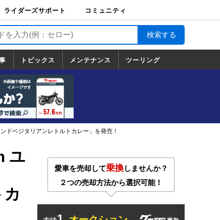
ライダーズサポート
コミュニティ
ライダーズサポート
バイク輸送
バイクガレージライ
バイク車両保険
ロードサービス
バイク試乗
コミュニティ
日記
ツーリング
カスタム
TOP
フ
TOP
事
トピックス
メンテナンス
ツーリング
トピックス
ホンダ
ヤマハ
スズキ
カワサキ
ハーレーダ
BMW
ドゥカティ
トライアン
メンテナンス
基本整備
部位別メンテ
工具の使い方
ツール100選
メンテのうん
一覧
ビッドソン
フ
一覧
ちく
堂 インドベジタリアンレトルトカレー」を発売！
m ユ
乗換
愛車を売却して
しませんか？
２つの売却方法から選択可能！
トカ
1.
オークション