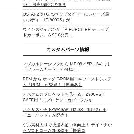
売！ 最高約80℃の巻き
QSTARZ の GPSラップタイマーにシリーズ最
小ボディ「LT-9000S」が
ウインズジャパンが「A-FORCE RR チョップ
ドカーボン」を9/10発売！
カスタムパーツ情報
マジカルレーシングから MT-09／SP（24）用
「フレームガード」が登場！
RPM から ホンダ GROM用エキゾーストシステ
ム「RPM」が登場！（動画あり
カスタムスプロケットを見せる、Z900RS／
CAFE用「スプロケットカバーフルキ
ネクサスから KAWASAKI H2 SX（18-22）用
「ニーパッド」が発売！
ゲル素材入りで快適＆足つき向上！ デイトナか
ら Vストローム250SX用「快適ロ