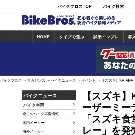
バイクブロスTOP
バイク検索
中古バイ
カタログ検
ショップ検
ク・新車検
索
索
索
HOME
タイプで選ぶ
試乗インプレ
購
スポーツ＆ネ
原付＆ミニバ
アメリカン＆
ビッグスクー
オフロード
試乗インプレ
ホンダ
ヤマハ
スズキ
カワサキ
ハーレー
BMW
トライアンフ
ドゥカティ
購
ホ
ヤ
ス
カ
イキッド
イク
クルーザー
ター
一覧
一
バイクブロス
マガジンズ
バイクニュース
イベント
【スズキ】KATAN
【スズキ】KA
バイクニュース
ーザーミー
バイク車両
全てのバイク車両情報
「スズキ食
国内メーカー
レー」を発
海外メーカー