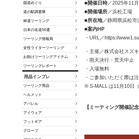
■開催日時
／2025年11月
国道めぐり
■開催場所
／浜松工場
道の駅調査隊
■所在地
／静岡県浜松市浜
林道ツーリング
■案内HP
日本の名道50選
・URL／https://www1.suzu
ツーリング情報局
女性ライダーツーリング
・主催／株式会社スズキ
お助けツーリングアイテム
・雨天決行・荒天中止
ツーリングレポート
・入場無料
用品インプレ
・ご参加いただく際は注
ツーリング用品
※ S-MALL は11月
ヘルメット
アパレル
【ミーティング開催記念
アイウェア
フットギア
グローブ