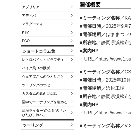
開催概要
アプリリア
アディバ
■ミーティング名称
／KAT
マラグーティ
■開催日時
／2025年9月7
KTM
■開催場所
／はままつフ
PGO
■所在地
／静岡県浜松市浜
■案内HP
ショートコラム集
・URL／https://www1.suzu
レトロバイク・グラフティ
バイク乗りの勘所
■ミーティング名称
／GSX
ウェア屋さんのひとりごと
■開催日時
／2025年10月
ツーリングのつぼ
■開催場所
／浜松工場
カスタムの真面目な話
■所在地
／静岡県浜松市浜
医学でコーナリングを極める!
■案内HP
流浪ライター“のぶを”の『た
・URL／https://www1.suzu
びたび、旅へ』
ツーリング
■ミーティング名称
／V-S