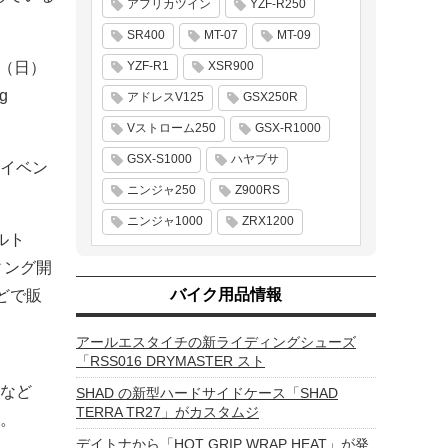
アフリカツイン
YZF-R250
SR400
MT-07
MT-09
YZF-R1
XSR900
日（日）
g
アドレスV125
GSX250R
Vストローム250
GSX-R1000
GSX-S1000
ハヤブサ
イベン
ニンジャ250
Z900RS
ニンジャ1000
ZRX1200
ルト
ィング開
バイク用品情報
どで販
アールエスタイチの新ライディングシューズ
「RSS016 DRYMASTER スト
など
SHAD の新型ハードサイドケース「SHAD
TERRA TR27」がカスタムジ
。
デイトナから「HOT GRIP WRAP HEAT」が発