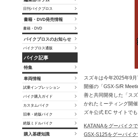
日刊バイクブロス
書籍・DVD発売情報
書籍・DVD
バイクブロスのお知らせ
バイクブロス通販
バイク記事
特集
スズキは今年2025年9
車両情報
開催の「GSX-S/R Meet
試乗インプレッション
善と共同開発した「スズ
バイク購入ガイド
かれたミーティング開催
カスタムバイク
ズキ公式 EC サイトで
旧車・絶版バイク
絶版ミドルバイク
KATANAをグーバイク
購入基礎知識
GSX-S125をグーバイ