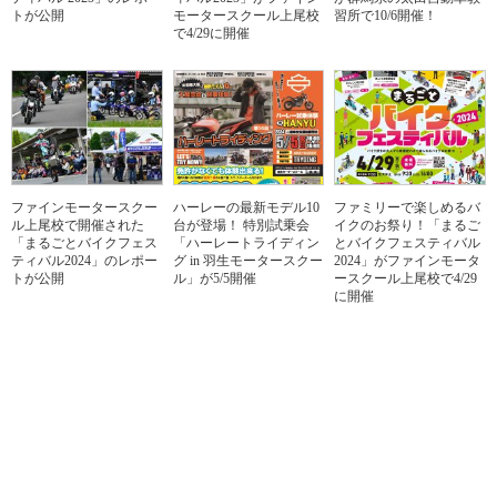
トが公開
モータースクール上尾校
習所で10/6開催！
で4/29に開催
ファインモータースクー
ハーレーの最新モデル10
ファミリーで楽しめるバ
ル上尾校で開催された
台が登場！ 特別試乗会
イクのお祭り！「まるご
「まるごとバイクフェス
「ハーレートライディン
とバイクフェスティバル
ティバル2024」のレポー
グ in 羽生モータースクー
2024」がファインモータ
トが公開
ル」が5/5開催
ースクール上尾校で4/29
に開催