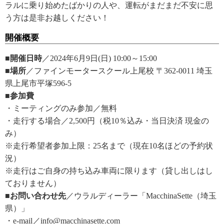
ラルに乗り始めたばかりの人や、運転がまだまだ不安に思
う方は是非お越しください！
開催概要
■開催日時
／2024年6月9日(日) 10:00～15:00
■場所
／ファインモータースクール上尾校 〒362-0011 埼玉
県上尾市平塚596-5
■参加費
・ミーティングのみ参加／無料
・走行する場合／2,500円（税10％込み・当日決済 現金の
み）
※走行希望者参加上限：25名まで（現在10名ほどの予約状
況）
※走行はご自身の持ち込み車両に限ります（貸し出しはし
ておりません）
■お問い合わせ先
／ウラルディーラー「MacchinaSette（埼玉
県）」
・e-mail／info@macchinasette.com