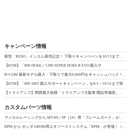
キャンペーン情報
新型「RESO」インカム発売記念！ 下取りキャンペーンを10/15まで延長して開
【KTM】「990 DUKE／1390 SUPER DUKE R EVO 購入サ
B+COM 最新モデル購入・下取りで最大9,000円をキャッシュバック！「B+F
【KTM】「890 SMT 購入サポートキャンペーン」を8/1～10/31まで実
【トライアンフ】関西最大規模「トライアンフ大阪東 開設準備室」がオープン！ 限定
カスタムパーツ情報
マジカルレーシングから MT-09／SP（24）用「フレームガード」が登場！
RPM から ホンダ GROM用エキゾーストシステム「RPM」が登場！（動画あり