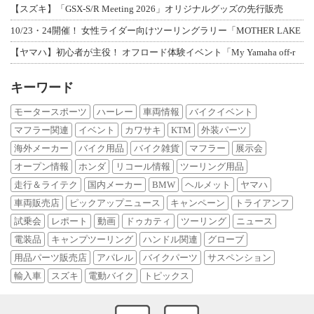
【スズキ】「GSX-S/R Meeting 2026」オリジナルグッズの先行販売
10/23・24開催！ 女性ライダー向けツーリングラリー「MOTHER LAKE
【ヤマハ】初心者が主役！ オフロード体験イベント「My Yamaha off-r
キーワード
モータースポーツ
ハーレー
車両情報
バイクイベント
マフラー関連
イベント
カワサキ
KTM
外装パーツ
海外メーカー
バイク用品
バイク雑貨
マフラー
展示会
オープン情報
ホンダ
リコール情報
ツーリング用品
走行＆ライテク
国内メーカー
BMW
ヘルメット
ヤマハ
車両販売店
ピックアップニュース
キャンペーン
トライアンフ
試乗会
レポート
動画
ドゥカティ
ツーリング
ニュース
電装品
キャンプツーリング
ハンドル関連
グローブ
用品パーツ販売店
アパレル
バイクパーツ
サスペンション
輸入車
スズキ
電動バイク
トピックス