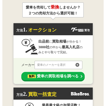
乗換
愛車を売却して
しませんか？
２つの売却方法から選択可能！
1.
オークション
方法
出品前
買取相場
に
が分かる！
3000社
最高入札店
の中から
の
みとやり取りで完結。
メーカー
愛車のメーカーを選択
愛車の買取相場を調べる
無料
2.
買取一括査定
方法
業界最大級の加盟店数！