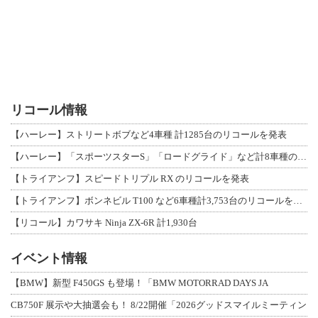
リコール情報
【ハーレー】ストリートボブなど4車種 計1285台のリコールを発表
【ハーレー】「スポーツスターS」「ロードグライド」など計8車種のリコールを発表
【トライアンフ】スピードトリプル RX のリコールを発表
【トライアンフ】ボンネビル T100 など6車種計3,753台のリコールを発表
【リコール】カワサキ Ninja ZX-6R 計1,930台
イベント情報
【BMW】新型 F450GS も登場！「BMW MOTORRAD DAYS JA
CB750F 展示や大抽選会も！ 8/22開催「2026グッドスマイルミーティン