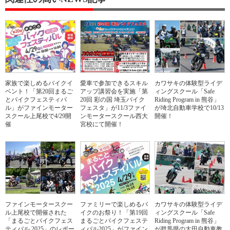
家族で楽しめるバイクイ
愛車で参加できるスキル
カワサキの体験型ライデ
ベント！「第20回まるご
アップ講習会を実施「第
ィングスクール「Safe
とバイクフェスティバ
20回 彩の国 埼玉バイク
Riding Program in 熊谷」
ル」がファインモーター
フェスタ」が11/3ファイ
が埼北自動車学校で10/13
スクール上尾校で4/29開
ンモータースクール西大
開催！
催
宮校にて開催！
ファインモータースクー
ファミリーで楽しめるバ
カワサキの体験型ライデ
ル上尾校で開催された
イクのお祭り！「第19回
ィングスクール「Safe
「まるごとバイクフェス
まるごとバイクフェステ
Riding Program in 熊谷」
ティバル 2025」のレポー
ィバル2025」がファイン
が群馬県の太田自動車教