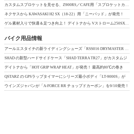
カスタムスプロケットを見せる、Z900RS／CAFE用「スプロケットカバーフルキ
ネクサスから KAWASAKI H2 SX（18-22）用「ニーパッド」が発売！
ゲル素材入りで快適＆足つき向上！ デイトナから Vストローム250SX用「快適ロ
バイク用品情報
アールエスタイチの新ライディングシューズ「RSS016 DRYMASTER スト
SHAD の新型ハードサイドケース「SHAD TERRA TR27」がカスタムジ
デイトナから「HOT GRIP WRAP HEAT」が発売！ 最高約80℃の巻き
QSTARZ の GPSラップタイマーにシリーズ最小ボディ「LT-9000S」が
ウインズジャパンが「A-FORCE RR チョップドカーボン」を9/10発売！