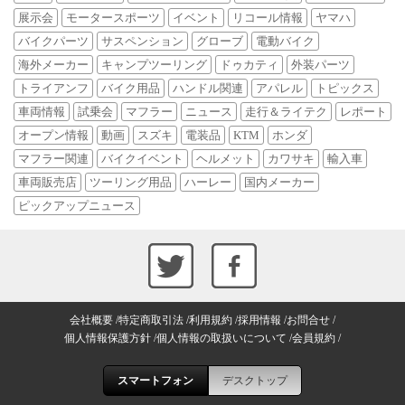
展示会
モータースポーツ
イベント
リコール情報
ヤマハ
バイクパーツ
サスペンション
グローブ
電動バイク
海外メーカー
キャンプツーリング
ドゥカティ
外装パーツ
トライアンフ
バイク用品
ハンドル関連
アパレル
トピックス
車両情報
試乗会
マフラー
ニュース
走行＆ライテク
レポート
オープン情報
動画
スズキ
電装品
KTM
ホンダ
マフラー関連
バイクイベント
ヘルメット
カワサキ
輸入車
車両販売店
ツーリング用品
ハーレー
国内メーカー
ピックアップニュース
会社概要
特定商取引法
利用規約
採用情報
お問合せ
個人情報保護方針
個人情報の取扱いについて
会員規約
スマートフォン
デスクトップ