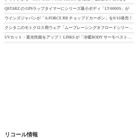
QSTARZ の GPSラップタイマーにシリーズ最小ボディ「LT-9000S」が
ウインズジャパンが「A-FORCE RR チョップドカーボン」を9/10発売！
クシタニのモトクロス用ウェア「ムーブレーシングオフロードシリーズ」3アイテムが登
UVカット・遮光性能をアップ！ LINKS が「冷暖BODY サーモベスト」改良
リコール情報