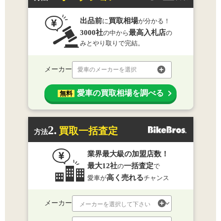
出品前
買取相場
に
が分かる！
3000社
最高入札店
の中から
の
みとやり取りで完結。
メーカー
愛車のメーカーを選択
愛車の買取相場を調べる
無料
2.
買取一括査定
方法
業界最大級の加盟店数！
最大12社
一括査定
の
で
高く売れる
愛車が
チャンス
メーカー