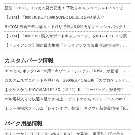
新型「RESO」インカム発売記念！ 下取りキャンペーンを10/15まで延長して開
【KTM】「990 DUKE／1390 SUPER DUKE R EVO 購入サ
B+COM 最新モデル購入・下取りで最大9,000円をキャッシュバック！「B+F
【KTM】「890 SMT 購入サポートキャンペーン」を8/1～10/31まで実
【トライアンフ】関西最大規模「トライアンフ大阪東 開設準備室」がオープン！ 限定
カスタムパーツ情報
RPM から ホンダ GROM用エキゾーストシステム「RPM」が登場！（動画あり
カスタムスプロケットを見せる、Z900RS／CAFE用「スプロケットカバーフルキ
ネクサスから KAWASAKI H2 SX（18-22）用「ニーパッド」が発売！
ゲル素材入りで快適＆足つき向上！ デイトナから Vストローム250SX用「快適ロ
ミラー用撥水フィルム「レインオフ」登場！ キジマが新製品情報「KIJIMA NE
バイク用品情報
デイトナから「HOT GRIP WRAP HEAT」が発売！ 最高約80℃の巻き