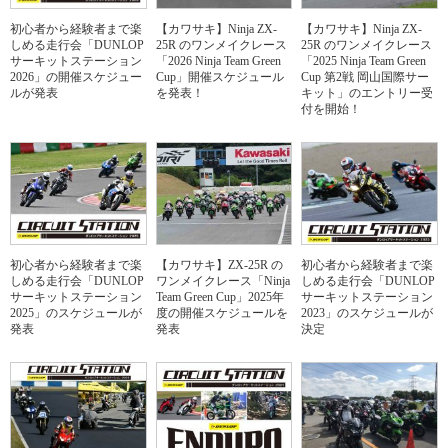
初心者から経験者まで楽
【カワサキ】Ninja ZX-
【カワサキ】Ninja ZX-
しめる走行会「DUNLOP
25R のワンメイクレース
25R のワンメイクレース
サーキットステーション
「2026 Ninja Team Green
「2025 Ninja Team Green
2026」の開催スケジュー
Cup」開催スケジュール
Cup 第2戦 岡山国際サー
ルが発表
を発表！
キット」のエントリー受
付を開始！
初心者から経験者まで楽
【カワサキ】ZX-25R の
初心者から経験者まで楽
しめる走行会「DUNLOP
ワンメイクレース「Ninja
しめる走行会「DUNLOP
サーキットステーション
Team Green Cup」2025年
サーキットステーション
2025」のスケジュールが
度の開催スケジュールを
2023」のスケジュールが
発表
発表
決定