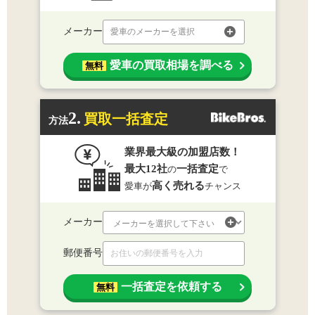
メーカー
愛車のメーカーを選択
愛車の買取相場を調べる
無料
2.
買取一括査定
方法
業界最大級の加盟店数！
最大12社
一括査定
の
で
高く売れる
愛車が
チャンス
メーカー
郵便番号
一括査定を依頼する
無料