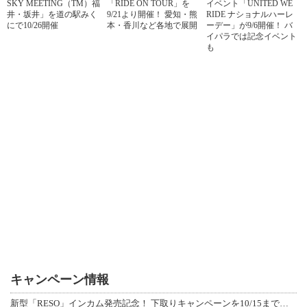
SKY MEETING（TM）福
「RIDE ON TOUR」を
イベント「UNITED WE
井・坂井」を道の駅みく
9/21より開催！ 愛知・熊
RIDE ナショナルハーレ
にで10/26開催
本・香川など各地で展開
ーデー」が9/6開催！ バ
イパラでは記念イベント
も
キャンペーン情報
新型「RESO」インカム発売記念！ 下取りキャンペーンを10/15まで延長して開