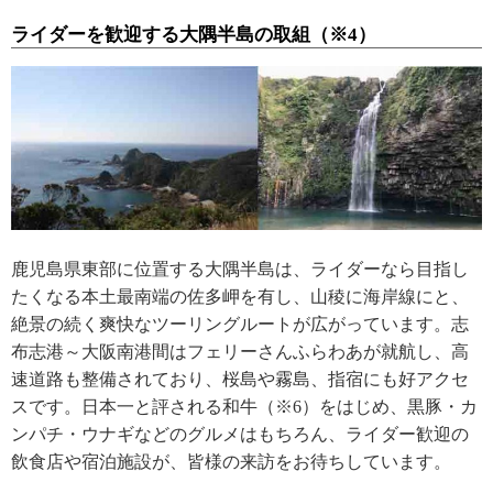
ライダーを歓迎する大隅半島の取組（※4）
鹿児島県東部に位置する大隅半島は、ライダーなら目指し
たくなる本土最南端の佐多岬を有し、山稜に海岸線にと、
絶景の続く爽快なツーリングルートが広がっています。志
布志港～大阪南港間はフェリーさんふらわあが就航し、高
速道路も整備されており、桜島や霧島、指宿にも好アクセ
スです。日本一と評される和牛（※6）をはじめ、黒豚・カ
ンパチ・ウナギなどのグルメはもちろん、ライダー歓迎の
飲食店や宿泊施設が、皆様の来訪をお待ちしています。