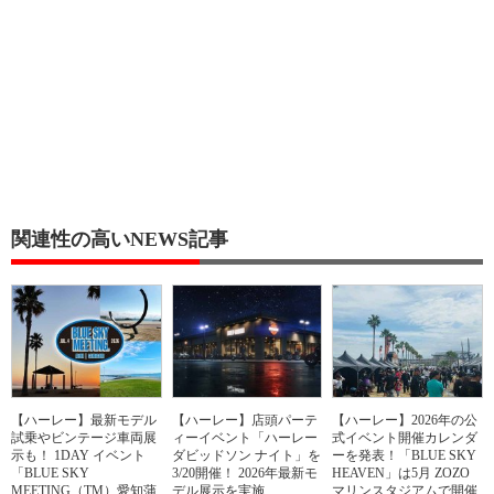
関連性の高いNEWS記事
【ハーレー】最新モデル
【ハーレー】店頭パーテ
【ハーレー】2026年の公
試乗やビンテージ車両展
ィーイベント「ハーレー
式イベント開催カレンダ
示も！ 1DAY イベント
ダビッドソン ナイト」を
ーを発表！「BLUE SKY
「BLUE SKY
3/20開催！ 2026年最新モ
HEAVEN」は5月 ZOZO
MEETING（TM）愛知蒲
デル展示を実施
マリンスタジアムで開催