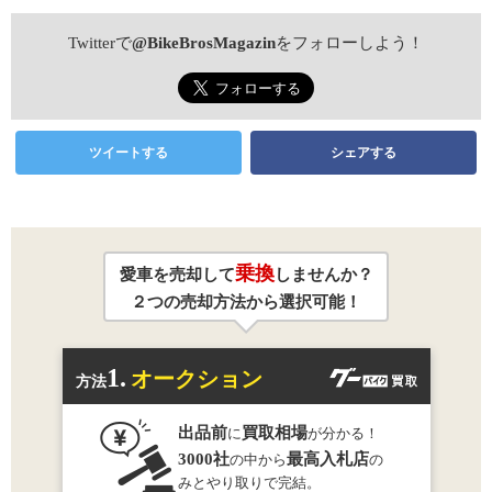
Twitterで
@BikeBrosMagazin
をフォローしよう！
ツイートする
シェアする
乗換
愛車を売却して
しませんか？
２つの売却方法から選択可能！
1.
オークション
方法
出品前
買取相場
に
が分かる！
3000社
最高入札店
の中から
の
みとやり取りで完結。