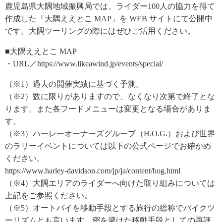
鹿児島県大隅地域振興局では、ライダー100人の協力を得て
作成した「大隅ええとこ MAP」を WEB サイトにて公開中
です。大隅ツーリングの際にはぜひご活用ください。
■大隅ええとこ MAP
・URL／https://www.likeawind.jp/events/special/
（※1）過去の開催実績に基づく予測。
（※2）数に限りがありますので、なくなり次第で終了とな
ります。また各フードメニューは変更となる場合がありま
す。
（※3）ハーレーオーナーズグループ（H.O.G.）および世界
のラリーイベントについては以下の公式ページでお確かめ
ください。
https://www.harley-davidson.com/jp/ja/content/hog.html
（※4）大隅エリアのライダーへ向けた取り組みについては
上記をご参照ください。
（※5）オートバイを移動手段とする旅行の総称でバイクツ
ーリズムとも言います。密を避けた移動手段としての再評