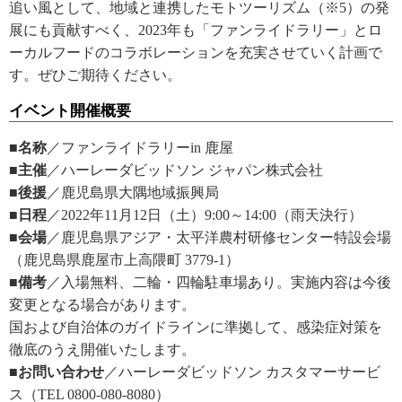
追い風として、地域と連携したモトツーリズム（※5）の発
展にも貢献すべく、2023年も「ファンライドラリー」とロ
ーカルフードのコラボレーションを充実させていく計画で
す。ぜひご期待ください。
イベント開催概要
■名称
／ファンライドラリーin 鹿屋
■主催
／ハーレーダビッドソン ジャパン株式会社
■後援
／鹿児島県大隅地域振興局
■日程
／2022年11月12日（土）9:00～14:00（雨天決行）
■会場
／鹿児島県アジア・太平洋農村研修センター特設会場
（鹿児島県鹿屋市上高隈町 3779-1）
■備考
／入場無料、二輪・四輪駐車場あり。実施内容は今後
変更となる場合があります。
国および自治体のガイドラインに準拠して、感染症対策を
徹底のうえ開催いたします。
■お問い合わせ
／ハーレーダビッドソン カスタマーサービ
ス（TEL 0800-080-8080）