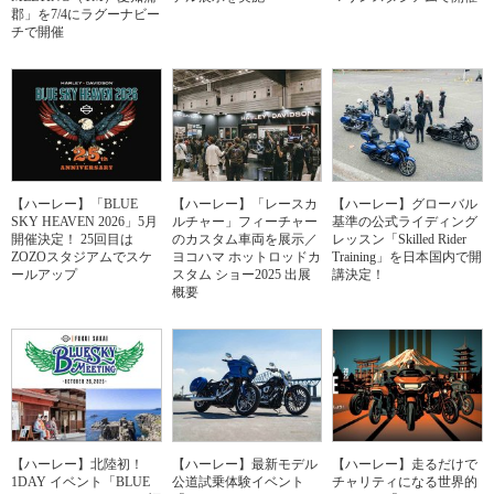
郡」を7/4にラグーナビー
チで開催
【ハーレー】「BLUE
【ハーレー】「レースカ
【ハーレー】グローバル
SKY HEAVEN 2026」5月
ルチャー」フィーチャー
基準の公式ライディング
開催決定！ 25回目は
のカスタム車両を展示／
レッスン「Skilled Rider
ZOZOスタジアムでスケ
ヨコハマ ホットロッドカ
Training」を日本国内で開
ールアップ
スタム ショー2025 出展
講決定！
概要
【ハーレー】北陸初！
【ハーレー】最新モデル
【ハーレー】走るだけで
1DAY イベント「BLUE
公道試乗体験イベント
チャリティになる世界的