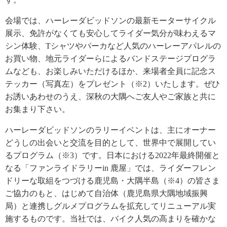
会場では、ハーレーダビッドソンの最新モーターサイクル
展示、免許がなくても安心してライダー気分が味わえるマ
シン体験、Tシャツやパーカなど人気のハーレーアパレルの
お買い物、地元ライダーらによるバンドステージプログラ
ムなども、お楽しみいただけるほか、来場者全員に記念ス
テッカー（写真左）をプレゼント（※2）いたします。ぜひ
お誘いあわせのうえ、深秋の大隅へご友人やご家族と共に
お集まり下さい。
ハーレーダビッドソンのラリーイベントは、主にオーナー
どうしの出会いと交流を目的として、世界中で展開してい
るプログラム（※3）です。日本における2022年最終開催と
なる「ファンライドラリーin 鹿屋」では、ライダーフレン
ドリーな取組をつづける鹿児島・大隅半島（※4）の皆さま
ご協力のもと、はじめて自治体（鹿児島県大隅地域振興
局）と連携しグルメプログラムを拡充してリニューアル実
施するものです。当社では、バイク人気の高まりを確かな