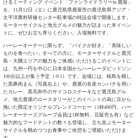
けるミーティング イベント「ファンライドラリーin 鹿屋」
を、11月12日（土）に鹿児島県鹿屋市の鹿児島県アジア・
太平洋農村研修センター駐車場の特設会場で開催します。
モーターサイクルと地元グルメの魅力が詰まった本イベン
トに、ぜひお立ち寄りください。入場無料です。
ハーレーオーナーに限らず、「バイクが好き」「美味しい
ものを食べたい」すべての方に、モーターサイクルと鹿児
島・大隅エリアの魅力をご体感いただけるこのイベントに
は、九州一円を中心に日本全国からハーレーダビッドソン
100台以上が集う予定（※1）です。会場には、桜島を模し
た黒豚肉まん（写真右上）や、鹿屋の名産カンパチを用い
たカレー、黒毛和牛のサイコロステーキなど鹿児島グル
メ、地元鹿屋のロースタリーがこのイベントの為に豆から
挽いた限定オリジナルブレンドコーヒー（1杯400円。ハー
レーオーナーズグループ会員は1杯無料。豆販売も有）など
魅力的なフードテントの数々も登場し、立ち並ぶモーター
サイクルを眺めつつお食事やご休憩をご堪能いただけま
す。