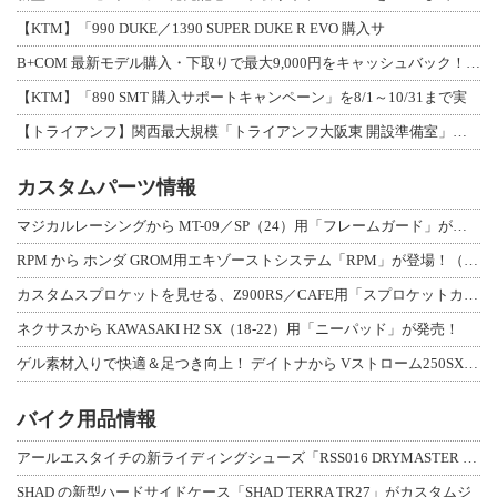
【KTM】「990 DUKE／1390 SUPER DUKE R EVO 購入サ
B+COM 最新モデル購入・下取りで最大9,000円をキャッシュバック！「B+F
【KTM】「890 SMT 購入サポートキャンペーン」を8/1～10/31まで実
【トライアンフ】関西最大規模「トライアンフ大阪東 開設準備室」がオープン！ 限定
カスタムパーツ情報
マジカルレーシングから MT-09／SP（24）用「フレームガード」が登場！
RPM から ホンダ GROM用エキゾーストシステム「RPM」が登場！（動画あり
カスタムスプロケットを見せる、Z900RS／CAFE用「スプロケットカバーフルキ
ネクサスから KAWASAKI H2 SX（18-22）用「ニーパッド」が発売！
ゲル素材入りで快適＆足つき向上！ デイトナから Vストローム250SX用「快適ロ
バイク用品情報
アールエスタイチの新ライディングシューズ「RSS016 DRYMASTER スト
SHAD の新型ハードサイドケース「SHAD TERRA TR27」がカスタムジ