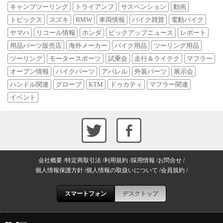
キャンプツーリング
トライアンフ
サスペンション
動画
トピックス
スズキ
BMW
車両情報
バイク雑貨
電動バイク
ヤマハ
リコール情報
ホンダ
ピックアップニュース
レポート
用品パーツ販売店
海外メーカー
バイク用品
ツーリング用品
ツーリング
モータースポーツ
試乗会
走行＆ライテク
マフラー
オープン情報
バイクパーツ
アパレル
外装パーツ
展示会
ハンドル関連
グローブ
KTM
ドゥカティ
マフラー関連
イベント
会社概要
特定商取引法
利用規約
採用情報
お問合せ
個人情報保護方針
個人情報の取扱いについて
会員規約
スマートフォン
デスクトップ