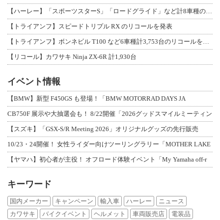
【ハーレー】「スポーツスターS」「ロードグライド」など計8車種のリコールを発表
【トライアンフ】スピードトリプル RX のリコールを発表
【トライアンフ】ボンネビル T100 など6車種計3,753台のリコールを発表
【リコール】カワサキ Ninja ZX-6R 計1,930台
イベント情報
【BMW】新型 F450GS も登場！「BMW MOTORRAD DAYS JA
CB750F 展示や大抽選会も！ 8/22開催「2026グッドスマイルミーティン
【スズキ】「GSX-S/R Meeting 2026」オリジナルグッズの先行販売
10/23・24開催！ 女性ライダー向けツーリングラリー「MOTHER LAKE
【ヤマハ】初心者が主役！ オフロード体験イベント「My Yamaha off-r
キーワード
国内メーカー
キャンペーン
輸入車
ハーレー
ニュース
カワサキ
バイクイベント
ヘルメット
車両販売店
電装品