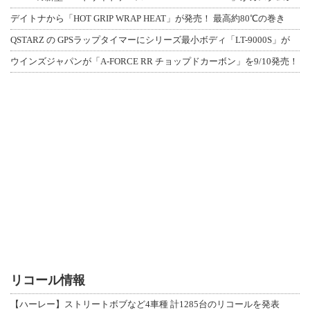
デイトナから「HOT GRIP WRAP HEAT」が発売！ 最高約80℃の巻き
QSTARZ の GPSラップタイマーにシリーズ最小ボディ「LT-9000S」が
ウインズジャパンが「A-FORCE RR チョップドカーボン」を9/10発売！
リコール情報
【ハーレー】ストリートボブなど4車種 計1285台のリコールを発表