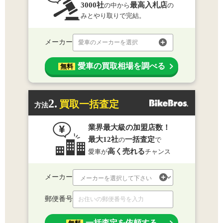
3000社
最高入札店
の中から
の
みとやり取りで完結。
メーカー
愛車のメーカーを選択
愛車の買取相場を調べる
無料
2.
買取一括査定
方法
業界最大級の加盟店数！
最大12社
一括査定
の
で
高く売れる
愛車が
チャンス
メーカー
郵便番号
一括査定を依頼する