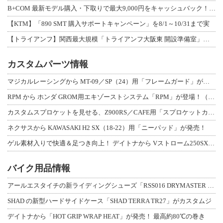
B+COM 最新モデル購入・下取りで最大9,000円をキャッシュバック！「B+F
【KTM】「890 SMT 購入サポートキャンペーン」を8/1～10/31まで実
【トライアンフ】関西最大規模「トライアンフ大阪東 開設準備室」がオープン！ 限定
カスタムパーツ情報
マジカルレーシングから MT-09／SP（24）用「フレームガード」が登場！
RPM から ホンダ GROM用エキゾーストシステム「RPM」が登場！（動画あり
カスタムスプロケットを見せる、Z900RS／CAFE用「スプロケットカバーフルキ
ネクサスから KAWASAKI H2 SX（18-22）用「ニーパッド」が発売！
ゲル素材入りで快適＆足つき向上！ デイトナから Vストローム250SX用「快適ロ
バイク用品情報
アールエスタイチの新ライディングシューズ「RSS016 DRYMASTER スト
SHAD の新型ハードサイドケース「SHAD TERRA TR27」がカスタムジ
デイトナから「HOT GRIP WRAP HEAT」が発売！ 最高約80℃の巻き