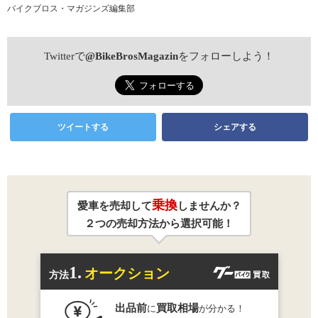
バイクブロス・マガジンズ編集部
Twitterで
@BikeBrosMagazin
をフォローしよう！
ツイートする
シェアする
乗換
愛車を売却して
しませんか？
２つの売却方法から選択可能！
1.
オークション
方法
出品前
買取相場
に
が分かる！