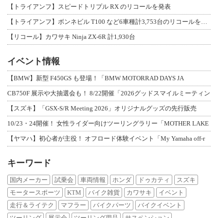
【トライアンフ】スピードトリプル RX のリコールを発表
【トライアンフ】ボンネビル T100 など6車種計3,753台のリコールを発表
【リコール】カワサキ Ninja ZX-6R 計1,930台
イベント情報
【BMW】新型 F450GS も登場！「BMW MOTORRAD DAYS JA
CB750F 展示や大抽選会も！ 8/22開催「2026グッドスマイルミーティン
【スズキ】「GSX-S/R Meeting 2026」オリジナルグッズの先行販売
10/23・24開催！ 女性ライダー向けツーリングラリー「MOTHER LAKE
【ヤマハ】初心者が主役！ オフロード体験イベント「My Yamaha off-r
キーワード
国内メーカー
試乗会
車両情報
ホンダ
ドゥカティ
スズキ
モータースポーツ
KTM
バイク雑貨
カワサキ
イベント
走行＆ライテク
マフラー
バイクパーツ
バイクイベント
ツーリング
展示会
ツーリング用品
サスペンション