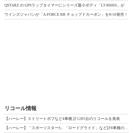
QSTARZ の GPSラップタイマーにシリーズ最小ボディ「LT-9000S」が
ウインズジャパンが「A-FORCE RR チョップドカーボン」を9/10発売！
リコール情報
【ハーレー】ストリートボブなど4車種 計1285台のリコールを発表
【ハーレー】「スポーツスターS」「ロードグライド」など計8車種のリコールを発表