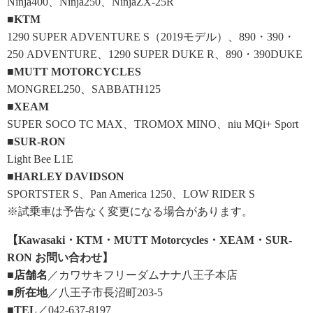
Ninja400、Ninja250、NinjaZX-25R
■KTM
1290 SUPER ADVENTURE S（2019モデル）、890・390・
250 ADVENTURE、1290 SUPER DUKE R、890・390DUKE
■MUTT MOTORCYCLES
MONGREL250、SABBATH125
■XEAM
SUPER SOCO TC MAX、TROMOX MINO、niu MQi+ Sport
■SUR-RON
Light Bee L1E
■HARLEY DAVIDSON
SPORTSTER S、Pan America 1250、LOW RIDER S
※試乗車は予告なく変更になる場合があります。
【Kawasaki・KTM・MUTT Motorcycles・XEAM・SUR-
RON お問い合わせ】
■店舗名
／カワサキフリーダムナナ八王子本店
■所在地
／八王子市長沼町203-5
■TEL
／042-637-8197