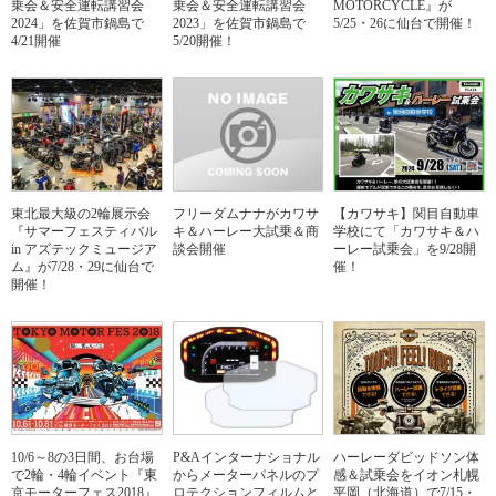
乗会＆安全運転講習会
乗会＆安全運転講習会
MOTORCYCLE』が
2024」を佐賀市鍋島で
2023」を佐賀市鍋島で
5/25・26に仙台で開催！
4/21開催
5/20開催！
東北最大級の2輪展示会
フリーダムナナがカワサ
【カワサキ】関目自動車
『サマーフェスティバル
キ＆ハーレー大試乗＆商
学校にて「カワサキ＆ハ
in アズテックミュージア
談会開催
ーレー試乗会」を9/28開
ム』が7/28・29に仙台で
催！
開催！
10/6～8の3日間、お台場
P&Aインターナショナル
ハーレーダビッドソン体
で2輪・4輪イベント『東
からメーターパネルのプ
感＆試乗会をイオン札幌
京モーターフェス2018』
ロテクションフィルムと
平岡（北海道）で7/15・