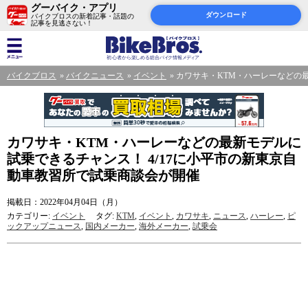
グーバイク・アプリ
ダウンロード
バイクブロスの新着記事・話題の
記事を見逃さない！
バイクブロス
バイクニュース
イベント
カワサキ・KTM・ハーレーなどの最
カワサキ・KTM・ハーレーなどの最新モデルに
試乗できるチャンス！ 4/17に小平市の新東京自
動車教習所で試乗商談会が開催
掲載日：2022年04月04日（月）
カテゴリー:
イベント
タグ:
KTM
,
イベント
,
カワサキ
,
ニュース
,
ハーレー
,
ピ
ックアップニュース
,
国内メーカー
,
海外メーカー
,
試乗会