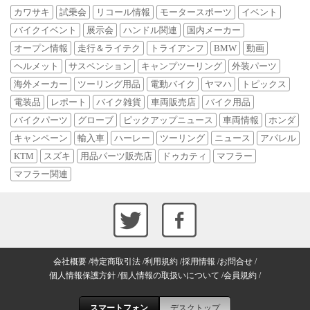
カワサキ
試乗会
リコール情報
モータースポーツ
イベント
バイクイベント
展示会
ハンドル関連
国内メーカー
オープン情報
走行＆ライテク
トライアンフ
BMW
動画
ヘルメット
サスペンション
キャンプツーリング
外装パーツ
海外メーカー
ツーリング用品
電動バイク
ヤマハ
トピックス
電装品
レポート
バイク雑貨
車両販売店
バイク用品
バイクパーツ
グローブ
ピックアップニュース
車両情報
ホンダ
キャンペーン
輸入車
ハーレー
ツーリング
ニュース
アパレル
KTM
スズキ
用品パーツ販売店
ドゥカティ
マフラー
マフラー関連
会社概要
特定商取引法
利用規約
採用情報
お問合せ
個人情報保護方針
個人情報の取扱いについて
会員規約
スマートフォン
デスクトップ