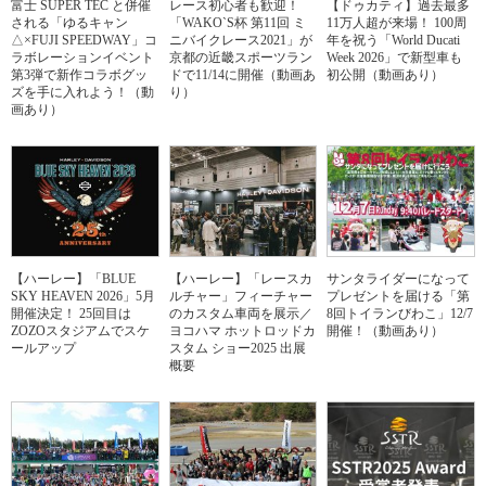
富士 SUPER TEC と併催
レース初心者も歓迎！
【ドゥカティ】過去最多
される「ゆるキャン
「WAKO`S杯 第11回 ミ
11万人超が来場！ 100周
△×FUJI SPEEDWAY」コ
ニバイクレース2021」が
年を祝う「World Ducati
ラボレーションイベント
京都の近畿スポーツラン
Week 2026」で新型車も
第3弾で新作コラボグッ
ドで11/14に開催（動画あ
初公開（動画あり）
ズを手に入れよう！（動
り）
画あり）
【ハーレー】「BLUE
【ハーレー】「レースカ
サンタライダーになって
SKY HEAVEN 2026」5月
ルチャー」フィーチャー
プレゼントを届ける「第
開催決定！ 25回目は
のカスタム車両を展示／
8回トイランびわこ」12/7
ZOZOスタジアムでスケ
ヨコハマ ホットロッドカ
開催！（動画あり）
ールアップ
スタム ショー2025 出展
概要