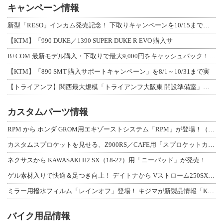
キャンペーン情報
新型「RESO」インカム発売記念！ 下取りキャンペーンを10/15まで延長して開
【KTM】「990 DUKE／1390 SUPER DUKE R EVO 購入サ
B+COM 最新モデル購入・下取りで最大9,000円をキャッシュバック！「B+F
【KTM】「890 SMT 購入サポートキャンペーン」を8/1～10/31まで実
【トライアンフ】関西最大規模「トライアンフ大阪東 開設準備室」がオープン！ 限定
カスタムパーツ情報
RPM から ホンダ GROM用エキゾーストシステム「RPM」が登場！（動画あり
カスタムスプロケットを見せる、Z900RS／CAFE用「スプロケットカバーフルキ
ネクサスから KAWASAKI H2 SX（18-22）用「ニーパッド」が発売！
ゲル素材入りで快適＆足つき向上！ デイトナから Vストローム250SX用「快適ロ
ミラー用撥水フィルム「レインオフ」登場！ キジマが新製品情報「KIJIMA NE
バイク用品情報