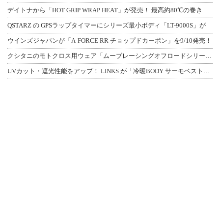
デイトナから「HOT GRIP WRAP HEAT」が発売！ 最高約80℃の巻き
QSTARZ の GPSラップタイマーにシリーズ最小ボディ「LT-9000S」が
ウインズジャパンが「A-FORCE RR チョップドカーボン」を9/10発売！
クシタニのモトクロス用ウェア「ムーブレーシングオフロードシリーズ」3アイテムが登
UVカット・遮光性能をアップ！ LINKS が「冷暖BODY サーモベスト」改良