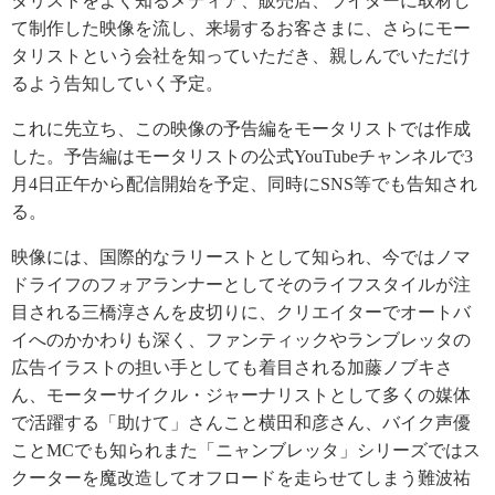
タリストをよく知るメディア、販売店、ライダーに取材し
て制作した映像を流し、来場するお客さまに、さらにモー
タリストという会社を知っていただき、親しんでいただけ
るよう告知していく予定。
これに先立ち、この映像の予告編をモータリストでは作成
した。予告編はモータリストの公式YouTubeチャンネルで3
月4日正午から配信開始を予定、同時にSNS等でも告知され
る。
映像には、国際的なラリーストとして知られ、今ではノマ
ドライフのフォアランナーとしてそのライフスタイルが注
目される三橋淳さんを皮切りに、クリエイターでオートバ
イへのかかわりも深く、ファンティックやランブレッタの
広告イラストの担い手としても着目される加藤ノブキさ
ん、モーターサイクル・ジャーナリストとして多くの媒体
で活躍する「助けて」さんこと横田和彦さん、バイク声優
ことMCでも知られまた「ニャンブレッタ」シリーズではス
クーターを魔改造してオフロードを走らせてしまう難波祐