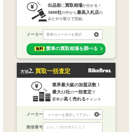
出品前
買取相場
に
が分かる！
3000社
最高入札店
の中から
の
みとやり取りで完結。
メーカー
愛車のメーカーを選択
愛車の買取相場を調べる
無料
2.
買取一括査定
方法
業界最大級の加盟店数！
最大12社
一括査定
の
で
高く売れる
愛車が
チャンス
メーカー
郵便番号