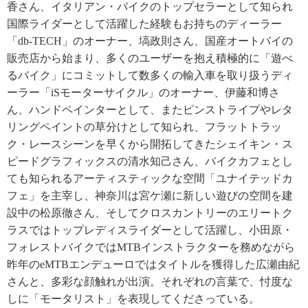
香さん、イタリアン・バイクのトップセラーとして知られ
国際ライダーとして活躍した経験もお持ちのディーラー
「db-TECH」のオーナー、塙政則さん、国産オートバイの
販売店から始まり、多くのユーザーを抱え積極的に「遊べ
るバイク」にコミットして数多くの輸入車を取り扱うディ
ーラー「iSモーターサイクル」のオーナー、伊藤和博さ
ん、ハンドペインターとして、またピンストライプやレタ
リングペイントの草分けとして知られ、フラットトラッ
ク・レースシーンを早くから開拓してきたシェイキン・ス
ピードグラフィックスの清水知己さん、バイクカフェとし
ても知られるアーティスティックな空間「ユナイテッドカ
フェ」を主宰し、神奈川は宮ケ瀬に新しい遊びの空間を建
設中の松原徹さん、そしてクロスカントリーのエリートク
ラスではトップレディスライダーとして活躍し、小田原・
フォレストバイクではMTBインストラクターを務めながら
昨年のeMTBエンデューロではタイトルを獲得した広瀬由紀
さんと、多彩な顔触れが出演。それぞれの言葉で、忖度な
しに「モータリスト」を表現してくださっている。