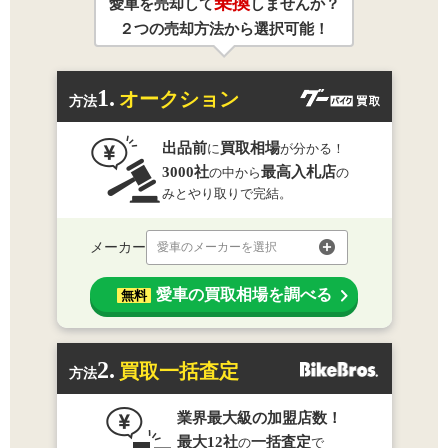
乗換
愛車を売却して
しませんか？
２つの売却方法から選択可能！
1.
オークション
方法
出品前
買取相場
に
が分かる！
3000社
最高入札店
の中から
の
みとやり取りで完結。
メーカー
愛車のメーカーを選択
愛車の買取相場を調べる
無料
2.
買取一括査定
方法
業界最大級の加盟店数！
最大12社
一括査定
の
で