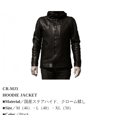
CR-MJ3
HOODIE JACKET
■Material
／国産ステアハイド、クローム鞣し
■Size
／M（46）・L（48）・XL（50）
■Color
／Black