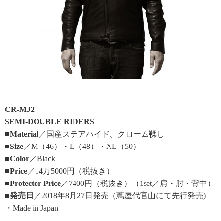
CR-MJ2
SEMI-DOUBLE RIDERS
■Material
／国産ステアハイド、クローム鞣し
■Size
／M（46）・L（48）・XL（50）
■Color
／Black
■Price
／14万5000円（税抜き）
■Protector Price
／7400円（税抜き）（1set／肩・肘・背中）
■発売日
／2018年8月27日発売（蔦屋代官山にて先行発売)
・Made in Japan