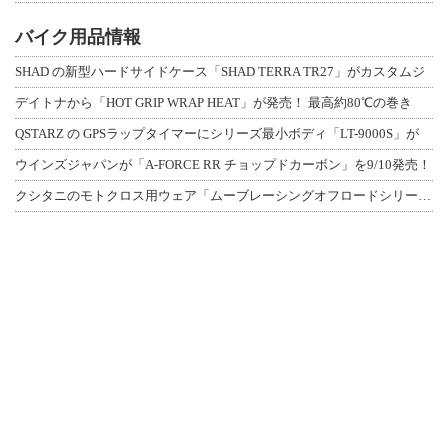
バイク用品情報
SHAD の新型ハードサイドケース「SHAD TERRA TR27」がカスタムジ
デイトナから「HOT GRIP WRAP HEAT」が発売！ 最高約80℃の巻き
QSTARZ の GPSラップタイマーにシリーズ最小ボディ「LT-9000S」が
ウインズジャパンが「A-FORCE RR チョップドカーボン」を9/10発売！
クシタニのモトクロス用ウェア「ムーブレーシングオフロードシリーズ」3アイテムが登