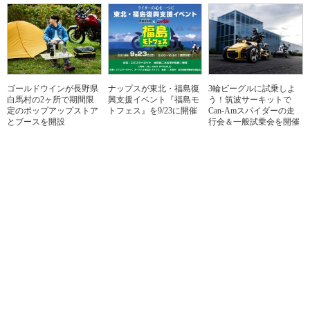
ゴールドウインが長野県
ナップスが東北・福島復
3輪ビーグルに試乗しよ
白馬村の2ヶ所で期間限
興支援イベント『福島モ
う！筑波サーキットで
定のポップアップストア
トフェス』を9/23に開催
Can-Amスパイダーの走
とブースを開設
行会＆一般試乗会を開催