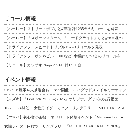
リコール情報
【ハーレー】ストリートボブなど4車種 計1285台のリコールを発表
【ハーレー】「スポーツスターS」「ロードグライド」など計8車種のリコールを発表
【トライアンフ】スピードトリプル RX のリコールを発表
【トライアンフ】ボンネビル T100 など6車種計3,753台のリコールを発表
【リコール】カワサキ Ninja ZX-6R 計1,930台
イベント情報
CB750F 展示や大抽選会も！ 8/22開催「2026グッドスマイルミーティン
【スズキ】「GSX-S/R Meeting 2026」オリジナルグッズの先行販売
10/23・24開催！ 女性ライダー向けツーリングラリー「MOTHER LAKE
【ヤマハ】初心者が主役！ オフロード体験イベント「My Yamaha off-r
女性ライダー向けツーリングラリー「MOTHER LAKE RALLY 2026」