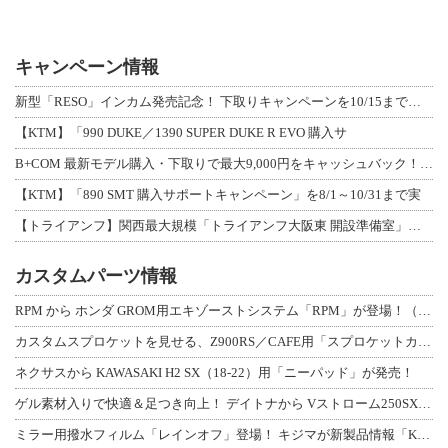
キャンペーン情報
新型「RESO」インカム発売記念！ 下取りキャンペーンを10/15まで延長して開
【KTM】「990 DUKE／1390 SUPER DUKE R EVO 購入サ
B+COM 最新モデル購入・下取りで最大9,000円をキャッシュバック！「B+F
【KTM】「890 SMT 購入サポートキャンペーン」を8/1～10/31まで実
【トライアンフ】関西最大規模「トライアンフ大阪東 開設準備室」がオープン！ 限定
カスタムパーツ情報
RPM から ホンダ GROM用エキゾーストシステム「RPM」が登場！（動画あり
カスタムスプロケットを見せる、Z900RS／CAFE用「スプロケットカバーフルキ
ネクサスから KAWASAKI H2 SX（18-22）用「ニーパッド」が発売！
ゲル素材入りで快適＆足つき向上！ デイトナから Vストローム250SX用「快適ロ
ミラー用撥水フィルム「レインオフ」登場！ キジマが新製品情報「KIJIMA NE