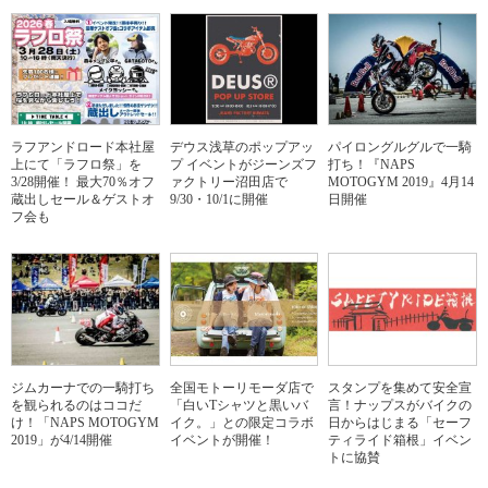
ラフアンドロード本社屋
デウス浅草のポップアッ
パイロングルグルで一騎
上にて「ラフロ祭」を
プ イベントがジーンズフ
打ち！『NAPS
3/28開催！ 最大70％オフ
ァクトリー沼田店で
MOTOGYM 2019』4月14
蔵出しセール＆ゲストオ
9/30・10/1に開催
日開催
フ会も
ジムカーナでの一騎打ち
全国モトーリモーダ店で
スタンプを集めて安全宣
を観られるのはココだ
「白いTシャツと黒いバ
言！ナップスがバイクの
け！「NAPS MOTOGYM
イク。」との限定コラボ
日からはじまる「セーフ
2019」が4/14開催
イベントが開催！
ティライド箱根」イベン
トに協賛