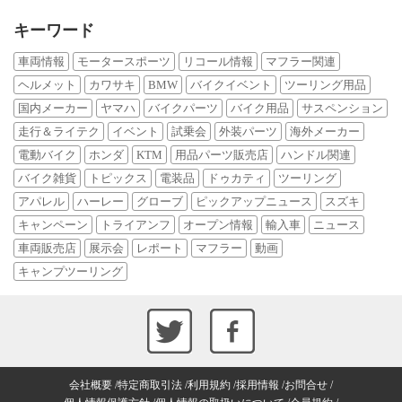
キーワード
車両情報
モータースポーツ
リコール情報
マフラー関連
ヘルメット
カワサキ
BMW
バイクイベント
ツーリング用品
国内メーカー
ヤマハ
バイクパーツ
バイク用品
サスペンション
走行＆ライテク
イベント
試乗会
外装パーツ
海外メーカー
電動バイク
ホンダ
KTM
用品パーツ販売店
ハンドル関連
バイク雑貨
トピックス
電装品
ドゥカティ
ツーリング
アパレル
ハーレー
グローブ
ピックアップニュース
スズキ
キャンペーン
トライアンフ
オープン情報
輸入車
ニュース
車両販売店
展示会
レポート
マフラー
動画
キャンプツーリング
会社概要
特定商取引法
利用規約
採用情報
お問合せ