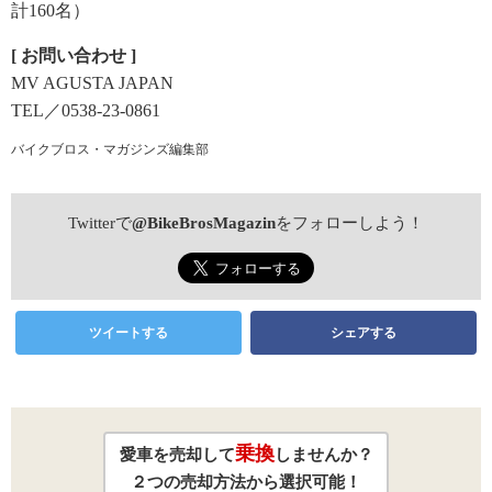
計160名）
[ お問い合わせ ]
MV AGUSTA JAPAN
TEL／0538-23-0861
バイクブロス・マガジンズ編集部
Twitterで
@BikeBrosMagazin
をフォローしよう！
ツイートする
シェアする
乗換
愛車を売却して
しませんか？
２つの売却方法から選択可能！