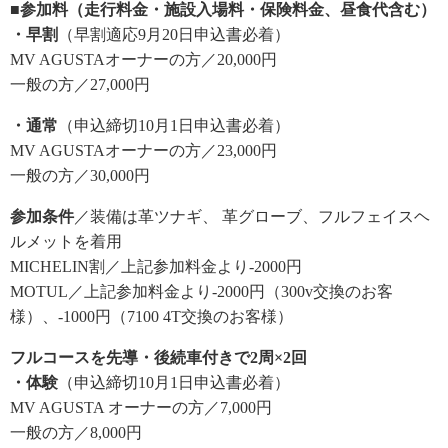
■参加料（走行料金・施設入場料・保険料金、昼食代含む）
・早割
（早割適応9月20日申込書必着）
MV AGUSTAオーナーの方／20,000円
一般の方／27,000円
・通常
（申込締切10月1日申込書必着）
MV AGUSTAオーナーの方／23,000円
一般の方／30,000円
参加条件
／装備は革ツナギ、 革グローブ、フルフェイスヘ
ルメットを着用
MICHELIN割／上記参加料金より-2000円
MOTUL／上記参加料金より-2000円（300v交換のお客
様）、-1000円（7100 4T交換のお客様）
フルコースを先導・後続車付きで2周×2回
・体験
（申込締切10月1日申込書必着）
MV AGUSTA オーナーの方／7,000円
一般の方／8,000円