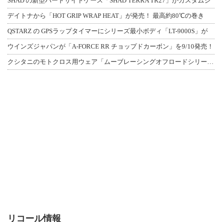
SHAD の新型ハードサイドケース「SHAD TERRA TR27」がカスタムジ
デイトナから「HOT GRIP WRAP HEAT」が発売！ 最高約80℃の巻き
QSTARZ の GPSラップタイマーにシリーズ最小ボディ「LT-9000S」が
ウインズジャパンが「A-FORCE RR チョップドカーボン」を9/10発売！
クシタニのモトクロス用ウェア「ムーブレーシングオフロードシリーズ」3アイテムが登
リコール情報