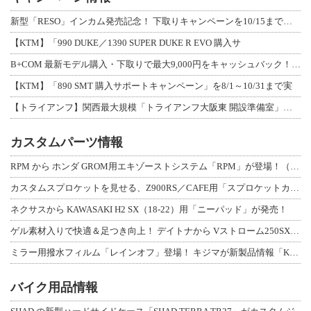
新型「RESO」インカム発売記念！ 下取りキャンペーンを10/15まで延長して開
【KTM】「990 DUKE／1390 SUPER DUKE R EVO 購入サ
B+COM 最新モデル購入・下取りで最大9,000円をキャッシュバック！「B+F
【KTM】「890 SMT 購入サポートキャンペーン」を8/1～10/31まで実
【トライアンフ】関西最大規模「トライアンフ大阪東 開設準備室」がオープン！ 限定
カスタムパーツ情報
RPM から ホンダ GROM用エキゾーストシステム「RPM」が登場！（動画あり
カスタムスプロケットを見せる、Z900RS／CAFE用「スプロケットカバーフルキ
ネクサスから KAWASAKI H2 SX（18-22）用「ニーパッド」が発売！
ゲル素材入りで快適＆足つき向上！ デイトナから Vストローム250SX用「快適ロ
ミラー用撥水フィルム「レインオフ」登場！ キジマが新製品情報「KIJIMA NE
バイク用品情報