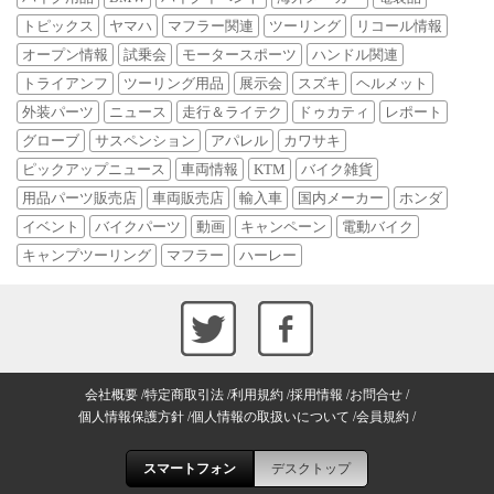
トピックス
ヤマハ
マフラー関連
ツーリング
リコール情報
オープン情報
試乗会
モータースポーツ
ハンドル関連
トライアンフ
ツーリング用品
展示会
スズキ
ヘルメット
外装パーツ
ニュース
走行＆ライテク
ドゥカティ
レポート
グローブ
サスペンション
アパレル
カワサキ
ピックアップニュース
車両情報
KTM
バイク雑貨
用品パーツ販売店
車両販売店
輸入車
国内メーカー
ホンダ
イベント
バイクパーツ
動画
キャンペーン
電動バイク
キャンプツーリング
マフラー
ハーレー
会社概要
特定商取引法
利用規約
採用情報
お問合せ
個人情報保護方針
個人情報の取扱いについて
会員規約
スマートフォン
デスクトップ