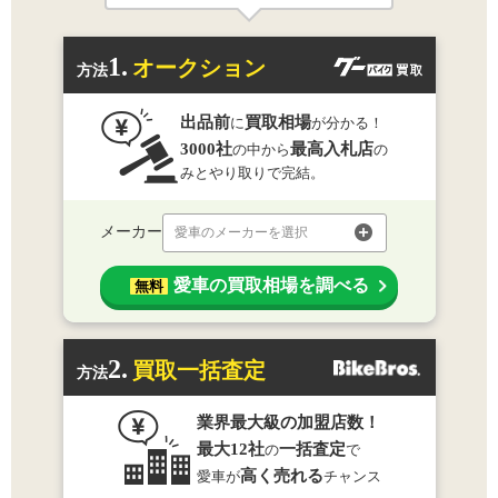
1.
オークション
方法
出品前
買取相場
に
が分かる！
3000社
最高入札店
の中から
の
みとやり取りで完結。
メーカー
愛車のメーカーを選択
愛車の買取相場を調べる
無料
2.
買取一括査定
方法
業界最大級の加盟店数！
最大12社
一括査定
の
で
高く売れる
愛車が
チャンス