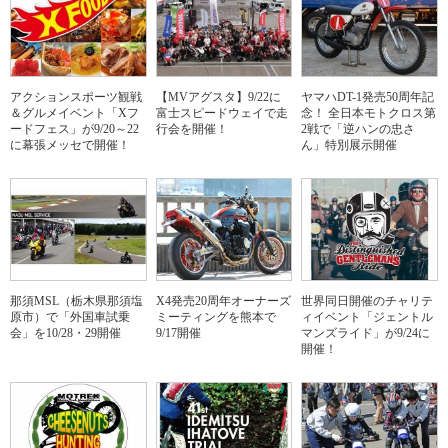
アクションスポーツ観戦
【MVアグスタ】9/22に
ヤマハDT-1発売50周年記
＆グルメイベント「Xフ
富士スピードウェイで走
念！ 全日本モトクロス第
ードフェス」が9/20～22
行会を開催！
2戦で「逆ハンの忠さ
に幕張メッセで開催！
ん」特別展示開催
那須MSL（栃木県那須塩
X4発売20周年オーナーズ
世界同日開催のチャリテ
原市）で「外国車試乗
ミーティングを熊本で
ィイベント「ジェントル
会」を10/28・29開催
9/17開催
マンズライド」が9/24に
開催！