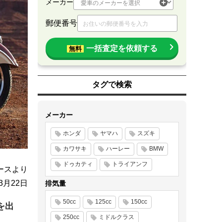
メーカー
郵便番号
一括査定を依頼する
無料
タグで検索
メーカー
ホンダ
ヤマハ
スズキ
カワサキ
ハーレー
BMW
ドゥカティ
トライアンフ
ースより
年3月22日
排気量
50cc
125cc
150cc
を出
250cc
ミドルクラス