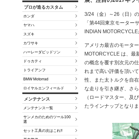
展、注目の2017年
プロが造るカスタム
3/24（金）～26（
ホンダ
「第44回東京モーター
ヤマハ
INDIAN MOTORCY
スズキ
カワサキ
アメリカ最古のモーター
ハーレーダビッドソン
MOTORCYCLE 
ドゥカティ
の概念を覆す別次元の仕
トライアンフ
れまで高い評価を頂いて
BMW Motorrad
性、また太トルクを自在
ロイヤルエンフィールド
な走りを引き継ぎ、さら
（ロードマスター、及び
メンテナンス
たラインナップとなりま
メンテナンス一覧
サンメカのためのツール100
選
セット工具の次はこれ!!