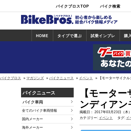
バイクブロスTOP
バイク検索
中古バイ
カタログ検
ショップ検
ク・新車検
索
索
索
HOME
タイプで選ぶ
試乗インプレ
購
スポーツ＆ネ
原付＆ミニバ
アメリカン＆
ビッグスクー
オフロード
試乗インプレ
ホンダ
ヤマハ
スズキ
カワサキ
ハーレー
BMW
トライアンフ
ドゥカティ
購
ホ
ヤ
ス
カ
イキッド
イク
クルーザー
ター
一覧
一
バイクブロス
マガジンズ
バイクニュース
イベント
【モーターサイクル
【モーター
バイクニュース
ンディアン
バイク車両
全てのバイク車両情報
掲載日： 2017年03月23日（木）
カテゴリー:
イベント
タグ:
イ
国内メーカー
海外メーカー