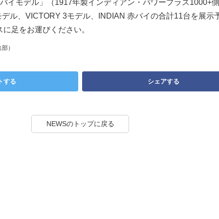
イモデル」（1917年製インディアン・パワープラス1000+
モデル、VICTORY 3モデル、INDIAN 赤バイの合計11台を展
ースに足をお運びください。
集部）
トする
シェアする
NEWSのトップに戻る