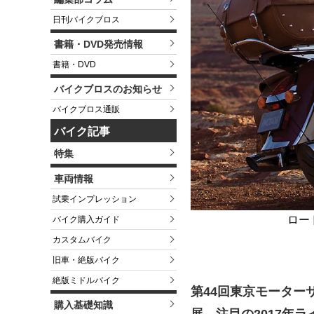
日刊バイクブロス
書籍・DVD発売情報
書籍・DVD
バイクブロスのお知らせ
バイクブロス通販
バイク記事
特集
車両情報
試乗インプレッション
ロー
バイク購入ガイド
カスタムバイク
旧車・絶版バイク
絶版ミドルバイク
第44回東京モーターサ
購入基礎知識