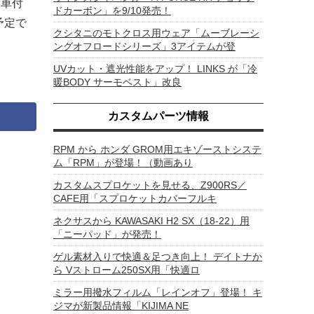
側車付
ドカーボン」を9/10発売！
示予定で
クシタニのモトクロス用ウェア「ムーブレーシ
ングオフロードシリーズ」3アイテムが登
UVカット・遮光性能をアップ！ LINKS が「冷
暖BODY サーモベスト」改良
カスタムパーツ情報
RPM から ホンダ GROM用エキゾーストシステ
ム「RPM」が登場！（動画あり
カスタムスプロケットを見せる、Z900RS／
CAFE用「スプロケットカバーフルキ
ネクサスから KAWASAKI H2 SX（18-22）用
「ニーパッド」が発売！
ゲル素材入りで快適＆足つき向上！ デイトナか
ら Vストローム250SX用「快適ロ
ミラー用撥水フィルム「レインオフ」登場！ キ
ジマが新製品情報「KIJIMA NE