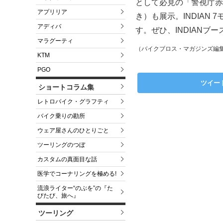
として必見の「警視庁赤バ
アプリリア
き）も展示。INDIAN 7
アディバ
す。ぜひ、INDIANブ
マラグーティ
（バイクブロス・マガジンズ編
KTM
PGO
ツイー
ショートコラム集
レトロバイク・グラフティ
バイク乗りの勘所
ウェア屋さんのひとりごと
ツーリングのつぼ
カスタムの真面目な話
医学でコーナリングを極める!
流浪ライター“のぶを”の『た
びたび、旅へ』
ツーリング