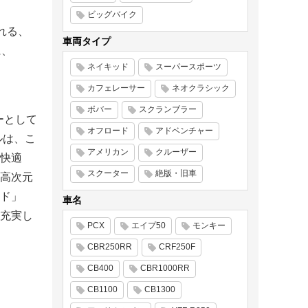
ビッグバイク
れる、
車両タイプ
に、
ネイキッド
スーパースポーツ
カフェレーサー
ネオクラシック
ボバー
スクランブラー
ーとして
オフロード
アドベンチャー
ルは、こ
アメリカン
クルーザー
快適
スクーター
絶版・旧車
高次元
ド」
車名
充実し
PCX
エイプ50
モンキー
CBR250RR
CRF250F
CB400
CBR1000RR
CB1100
CB1300