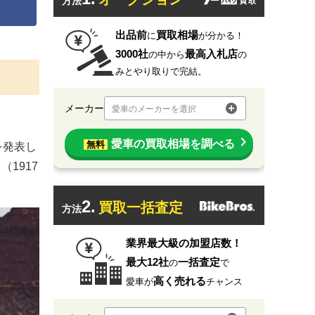
方法
出品前
買取相場
に
が分かる！
3000社
最高入札店
の中から
の
みとやり取りで完結。
メーカー
愛車のメーカーを選択
愛車の買取相場を調べる
無料
を発表し
1917
2.
買取一括査定
方法
業界最大級の加盟店数！
最大12社
一括査定
の
で
高く売れる
愛車が
チャンス