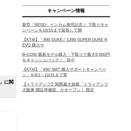
キャンペーン情報
新型「RESO」インカム発売記念！ 下取りキャ
ンペーンを10/15まで延長して開
【KTM】「990 DUKE／1390 SUPER DUKE R
EVO 購入サ
B+COM 最新モデル購入・下取りで最大9,000円
をキャッシュバック！「B+F
【KTM】「890 SMT 購入サポートキャンペー
ン」を8/1～10/31まで実
」に関
【トライアンフ】関西最大規模「トライアンフ
大阪東 開設準備室」がオープン！ 限定