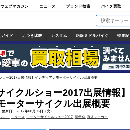
ウェブマガジン
ニュース
ブランド検索
バイク買取
バイクブロス・
原付＆ミニバイ
スポーツ＆ネイ
アメリカン＆ツ
ビッグスクータ
オフロード
バージンハーレ
バージンBMW
バージンドゥカ
バージントライ
ニュース
車両情報
イベント
キャンペ
トピック
バイク用
バイクパ
書籍・
サポート
お知らせ
ブランドを検
ブランドボイ
バイク買取
マガジンズ
ク
キッド
アラー
ー
ー
ティ
アンフ
TOP
ーン
ス
品
ーツ
DVD
索
ス
入ガイド
足つき比較
カスタム
絶版ミドルバイク
特集記
入ガイド
ンダ
マハ
ズキ
ワサキ
カスタム
ホンダ
ヤマハ
スズキ
カワサキ
道の駅調査隊
ツーリング情報局
日本の道50選
国道めぐり
林道ツーリング
絶版ミドルバイク
ホンダ
ヤマハ
スズキ
カワサキ
覧
一覧
一覧
ショー2017出展情報】インディアンモーターサイクル出展概要
サイクルショー2017出展情報
モーターサイクル出展概要
 更新日： 2017年06月06日（火）
ベント
,
ニュース
,
モーターサイクルショー2017
,
展示会
,
海外メーカー