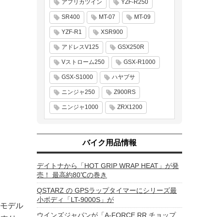
アフリカツイン
YZF-R250
SR400
MT-07
MT-09
YZF-R1
XSR900
アドレスV125
GSX250R
Vストローム250
GSX-R1000
GSX-S1000
ハヤブサ
ニンジャ250
Z900RS
ニンジャ1000
ZRX1200
バイク用品情報
デイトナから「HOT GRIP WRAP HEAT」が発
売！ 最高約80℃の巻き
QSTARZ の GPSラップタイマーにシリーズ最
小ボディ「LT-9000S」が
モデル
ウインズジャパンが「A-FORCE RR チョップ