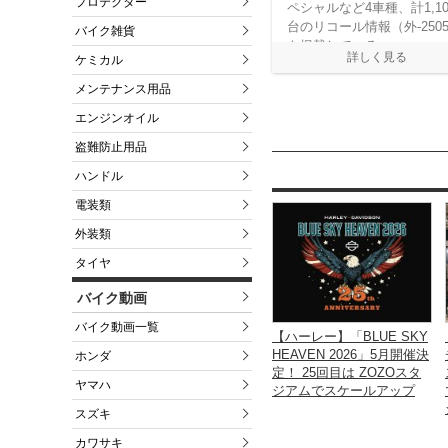
プロテクター
ペシャルなど4車種、計1,10
台のリコール情報（外-250
バイク雑貨
を掲載している
ケミカル
メンテナンス用品
エンジンオイル
盗難防止用品
ハンドル
電装類
外装類
タイヤ
バイク動画
バイク動画一覧
【ハーレー】「BLUE SKY
HEAVEN 2026」5月開催決
ホンダ
定！ 25回目は ZOZOスタ
ヤマハ
ジアムでスケールアップ
スズキ
カワサキ