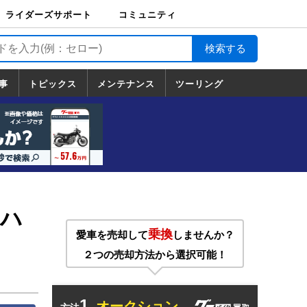
ライダーズサポート
コミュニティ
ライダーズサポート
バイク輸送
バイクガレージライ
バイク車両保険
ロードサービス
バイク試乗
コミュニティ
日記
ツーリング
カスタム
TOP
フ
TOP
事
トピックス
メンテナンス
ツーリング
トピックス
ホンダ
ヤマハ
スズキ
カワサキ
ハーレーダ
BMW
ドゥカティ
トライアン
メンテナンス
基本整備
部位別メンテ
工具の使い方
ツール100選
メンテのうん
一覧
ビッドソン
フ
一覧
ちく
】ハ
乗換
愛車を売却して
しませんか？
２つの売却方法から選択可能！
1.
オークション