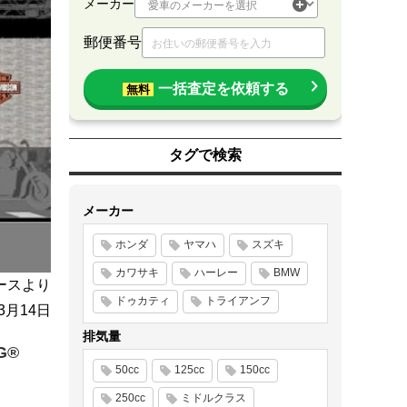
メーカー
郵便番号
一括査定を依頼する
無料
タグで検索
メーカー
ホンダ
ヤマハ
スズキ
カワサキ
ハーレー
BMW
ースより
ドゥカティ
トライアンフ
年3月14日
排気量
G®
50cc
125cc
150cc
250cc
ミドルクラス