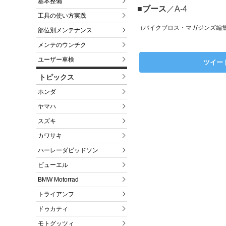
基本整備
■ブース
／A-4
工具の使い方実践
（バイクブロス・マガジンズ編
部位別メンテナンス
メンテのウンチク
ユーザー車検
ツイー
トピックス
ホンダ
ヤマハ
スズキ
カワサキ
ハーレーダビッドソン
ビューエル
BMW Motorrad
トライアンフ
ドゥカティ
モトグッツィ