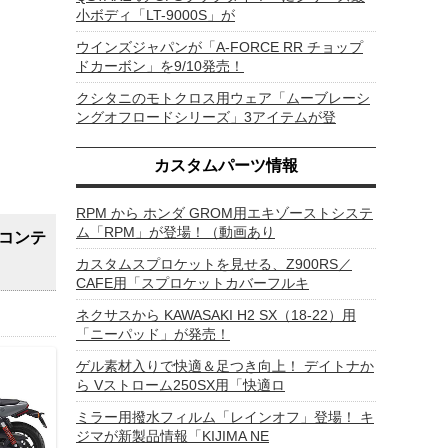
小ボディ「LT-9000S」が
ウインズジャパンが「A-FORCE RR チョップ
ドカーボン」を9/10発売！
クシタニのモトクロス用ウェア「ムーブレーシ
ングオフロードシリーズ」3アイテムが登
カスタムパーツ情報
RPM から ホンダ GROM用エキゾーストシステ
ム「RPM」が登場！（動画あり
コンテ
カスタムスプロケットを見せる、Z900RS／
CAFE用「スプロケットカバーフルキ
ネクサスから KAWASAKI H2 SX（18-22）用
「ニーパッド」が発売！
ゲル素材入りで快適＆足つき向上！ デイトナか
ら Vストローム250SX用「快適ロ
ミラー用撥水フィルム「レインオフ」登場！ キ
ジマが新製品情報「KIJIMA NE