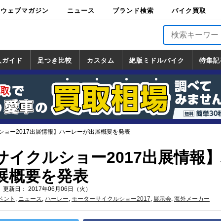
ウェブマガジン
ニュース
ブランド検索
バイク買取
バイクブロス・
原付＆ミニバイ
スポーツ＆ネイ
アメリカン＆ツ
ビッグスクータ
オフロード
バージンハーレ
バージンBMW
バージンドゥカ
バージントライ
ニュース
車両情報
イベント
キャンペ
トピック
バイク用
バイクパ
書籍・
サポート
お知らせ
ブランドを検
ブランドボイ
バイク買取
マガジンズ
ク
キッド
アラー
ー
ー
ティ
アンフ
TOP
ーン
ス
品
ーツ
DVD
索
ス
入ガイド
足つき比較
カスタム
絶版ミドルバイク
特集記
入ガイド
ンダ
マハ
ズキ
ワサキ
カスタム
ホンダ
ヤマハ
スズキ
カワサキ
道の駅調査隊
ツーリング情報局
日本の道50選
国道めぐり
林道ツーリング
絶版ミドルバイク
ホンダ
ヤマハ
スズキ
カワサキ
覧
一覧
一覧
ショー2017出展情報】ハーレーが出展概要を発表
サイクルショー2017出展情報
展概要を発表
 更新日： 2017年06月06日（火）
ベント
,
ニュース
,
ハーレー
,
モーターサイクルショー2017
,
展示会
,
海外メーカー