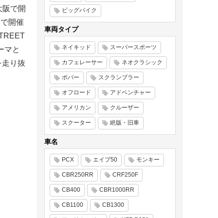
大阪で開
ビッグバイク
トで開催
車両タイプ
REET
ネイキッド
スーパースポーツ
テーマと
カフェレーサー
ネオクラシック
を走り抜
ボバー
スクランブラー
オフロード
アドベンチャー
アメリカン
クルーザー
スクーター
絶版・旧車
車名
PCX
エイプ50
モンキー
CBR250RR
CRF250F
CB400
CBR1000RR
CB1100
CB1300