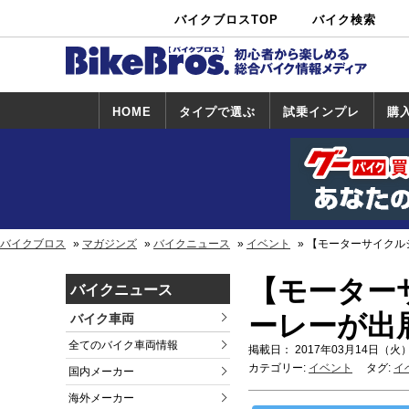
バイクブロスTOP
バイク検索
中古バイ
カタログ検
ショップ検
ク・新車検
索
索
索
HOME
タイプで選ぶ
試乗インプレ
購
スポーツ＆ネ
原付＆ミニバ
アメリカン＆
ビッグスクー
オフロード
試乗インプレ
ホンダ
ヤマハ
スズキ
カワサキ
ハーレー
BMW
トライアンフ
ドゥカティ
購
ホ
ヤ
ス
カ
イキッド
イク
クルーザー
ター
一覧
一
バイクブロス
マガジンズ
バイクニュース
イベント
【モーターサイクル
【モーター
バイクニュース
ーレーが出
バイク車両
全てのバイク車両情報
掲載日： 2017年03月14日（火）
カテゴリー:
イベント
タグ:
イ
国内メーカー
海外メーカー