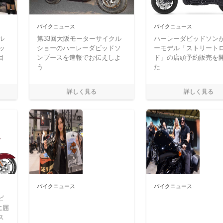
バイクニュース
バイクニュース
ル
第33回大阪モーターサイクル
ハーレーダビッドソン
ッ
ショーのハーレーダビッドソ
ーモデル「ストリート
目
ンブースを速報でお伝えしよ
ド」の店頭予約販売を
う
た
バイクニュース
バイクニュース
ビ
に届
ス