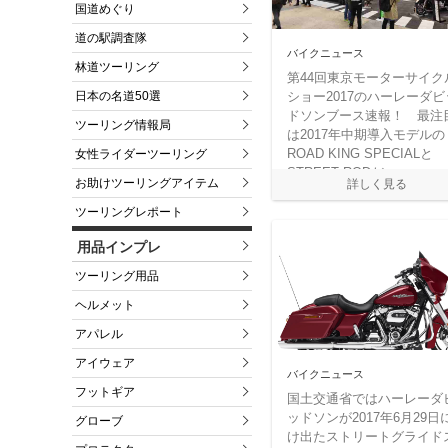
国道めぐり
道の駅調査隊
バイクニュース
林道ツーリング
第44回東京モーターサイク
日本の名道50選
ショー2017のハーレーダビ
ドソンブース速報！ 最注
ツーリング情報局
は2017年中期導入モデルの
ROAD KING SPECIALと
女性ライダーツーリング
STREET RODだ。
お助けツーリングアイテム
ツーリングレポート
用品インプレ
ツーリング用品
ヘルメット
アパレル
アイウェア
バイクニュース
フットギア
国土交通省ではハーレーダ
ッドソンが2017年6月29日
グローブ
け出たストリートグライド