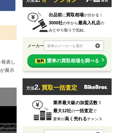
方法
出品前
買取相場
に
が分かる！
3000社
最高入札店
の中から
の
みとやり取りで完結。
メーカー
愛車のメーカーを選択
愛車の買取相場を調べる
無料
を発表し
ルが展示
2.
買取一括査定
方法
業界最大級の加盟店数！
最大12社
一括査定
の
で
高く売れる
愛車が
チャンス