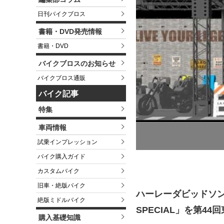
日刊バイクブロス
書籍・DVD発売情報
書籍・DVD
バイクブロスのお知らせ
バイクブロス通販
バイク記事
特集
車両情報
試乗インプレッション
バイク購入ガイド
カスタムバイク
旧車・絶版バイク
ハーレーダビッドソン20
絶版ミドルバイク
SPECIAL」を第4
購入基礎知識