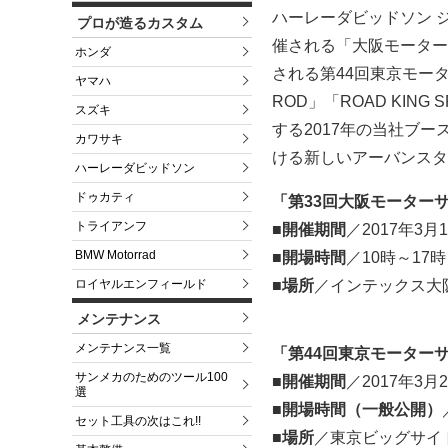
ハーレーダビッドソン ジ
プロが造るカスタム
催される「大阪モーターサ
ホンダ
される第44回東京モー
ヤマハ
ROD」「ROAD KING 
スズキ
する2017年の当社ブ
カワサキ
ける新しいアーバンスタ
ハーレーダビッドソン
ドゥカティ
「第33回大阪モーターサ
トライアンフ
■開催期間
／2017年3
BMW Motorrad
■開場時間
／10時～17時
ロイヤルエンフィールド
■場所
／インテックス大
メンテナンス
メンテナンス一覧
「第44回東京モーターサ
サンメカのためのツール100
■開催期間
／2017年3
選
■開場時間（一般公開）
セット工具の次はこれ!!
■場所
／東京ビッグサイ