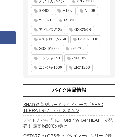
アフリカツイン
YZF-R250
SR400
MT-07
MT-09
YZF-R1
XSR900
アドレスV125
GSX250R
Vストローム250
GSX-R1000
GSX-S1000
ハヤブサ
ニンジャ250
Z900RS
ニンジャ1000
ZRX1200
バイク用品情報
SHAD の新型ハードサイドケース「SHAD
TERRA TR27」がカスタムジ
デイトナから「HOT GRIP WRAP HEAT」が発
売！ 最高約80℃の巻き
QSTARZ の GPSラップタイマーにシリーズ最