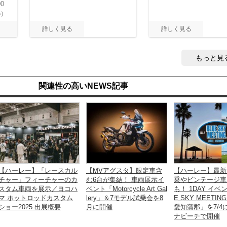
0
5）
もっと見
関連性の高いNEWS記事
【ハーレー】「レースカル
【MVアグスタ】限定車含
【ハーレー】最新
チャー」フィーチャーのカ
む6台が集結！ 車両展示イ
乗やビンテージ車
スタム車両を展示／ヨコハ
ベント「Motorcycle Art Gal
も！ 1DAY イベ
マ ホットロッドカスタム
lery」＆7モデル試乗会を8
E SKY MEETI
ショー2025 出展概要
月に開催
愛知蒲郡」を7/4
ナビーチで開催