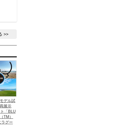
る
モデル試
両展示
ント「BLU
NG（TM）
にラグー