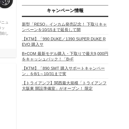
キャンペーン情報
がニュ
新型「RESO」インカム発売記念！ 下取りキャ
ロッ
ンペーンを10/15まで延長して開
開始し
【KTM】「990 DUKE／1390 SUPER DUKE R
EVO 購入サ
B+COM 最新モデル購入・下取りで最大9,000円
をキャッシュバック！「B+F
【KTM】「890 SMT 購入サポートキャンペー
ン」を8/1～10/31まで実
【トライアンフ】関西最大規模「トライアンフ
大阪東 開設準備室」がオープン！ 限定