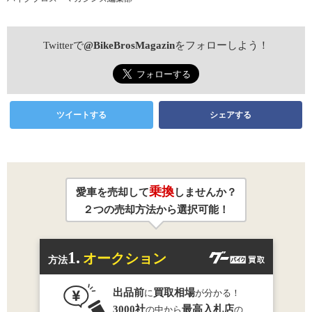
Twitterで
@BikeBrosMagazin
をフォローしよう！
ツイートする
シェアする
乗換
愛車を売却して
しませんか？
２つの売却方法から選択可能！
1.
オークション
方法
出品前
買取相場
に
が分かる！
3000社
最高入札店
の中から
の