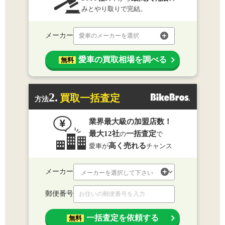
みとやり取りで完結。
メーカー
愛車のメーカーを選択
愛車の買取相場を調べる
無料
2.
買取一括査定
方法
業界最大級の加盟店数！
最大12社
一括査定
の
で
高く売れる
愛車が
チャンス
メーカー
郵便番号
一括査定を依頼する
無料