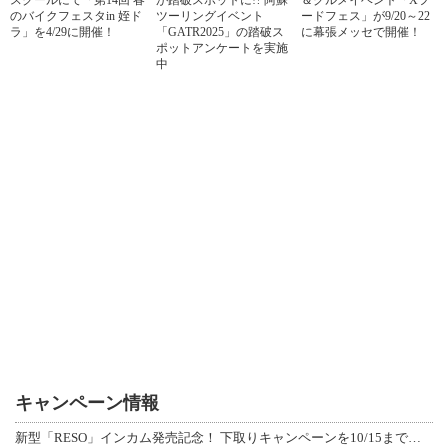
のバイクフェスタin 姪ド
ツーリングイベント
ードフェス」が9/20～22
ラ」を4/29に開催！
「GATR2025」の踏破ス
に幕張メッセで開催！
ポットアンケートを実施
中
キャンペーン情報
新型「RESO」インカム発売記念！ 下取りキャンペーンを10/15まで延長して開