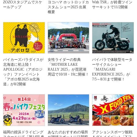
ZOZOスタジアムでスケ
ヨコハマ ホットロッドカ
With TSR」が鈴鹿ツイン
ールアップ
スタム ショー2025 出展
サーキットで11/2開催
概要
バイカーズパラダイスが
女性ライダーの祭典
バイパラで体験型モータ
北海道に初上陸！
「MOTHER LAKE
ーサイクルショー
APOLLOGIC（アポロジ
RALLY 2025」が琵琶湖
「MATAGARI
ック）ファンイベント
周辺で10/18・19に開催！
EXPERIENCE 2025」が
「アポロ祭2025 in北海
7/5～8/31まで開催！
道」が8/2開催
福岡の姪浜ドライビング
あなたのおすすめの場所
アクションスポーツ観戦
スクールにて「第14回 春
が踏破スポットに!? 阿蘇
＆グルメイベント「Xフ