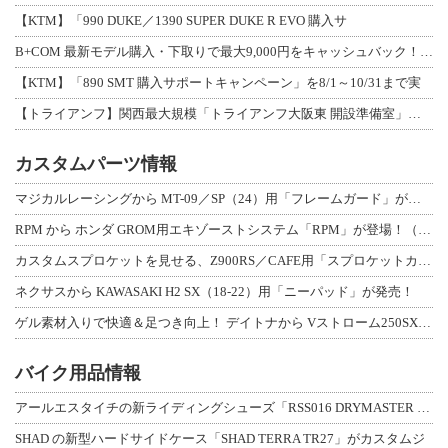
【KTM】「990 DUKE／1390 SUPER DUKE R EVO 購入サ
B+COM 最新モデル購入・下取りで最大9,000円をキャッシュバック！「B+F
【KTM】「890 SMT 購入サポートキャンペーン」を8/1～10/31まで実
【トライアンフ】関西最大規模「トライアンフ大阪東 開設準備室」がオープン！ 限定
カスタムパーツ情報
マジカルレーシングから MT-09／SP（24）用「フレームガード」が登場！
RPM から ホンダ GROM用エキゾーストシステム「RPM」が登場！（動画あり
カスタムスプロケットを見せる、Z900RS／CAFE用「スプロケットカバーフルキ
ネクサスから KAWASAKI H2 SX（18-22）用「ニーパッド」が発売！
ゲル素材入りで快適＆足つき向上！ デイトナから Vストローム250SX用「快適ロ
バイク用品情報
アールエスタイチの新ライディングシューズ「RSS016 DRYMASTER スト
SHAD の新型ハードサイドケース「SHAD TERRA TR27」がカスタムジ