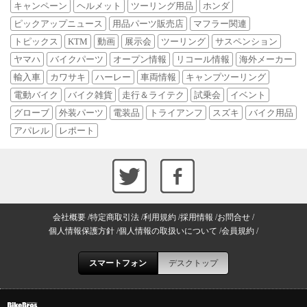
キャンペーン
ヘルメット
ツーリング用品
ホンダ
ピックアップニュース
用品パーツ販売店
マフラー関連
トピックス
KTM
動画
展示会
ツーリング
サスペンション
ヤマハ
バイクパーツ
オープン情報
リコール情報
海外メーカー
輸入車
カワサキ
ハーレー
車両情報
キャンプツーリング
電動バイク
バイク雑貨
走行＆ライテク
試乗会
イベント
グローブ
外装パーツ
電装品
トライアンフ
スズキ
バイク用品
アパレル
レポート
会社概要
特定商取引法
利用規約
採用情報
お問合せ
個人情報保護方針
個人情報の取扱いについて
会員規約
スマートフォン
デスクトップ