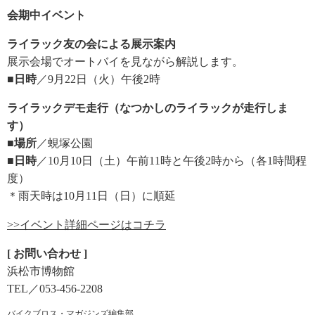
会期中イベント
ライラック友の会による展示案内
展示会場でオートバイを見ながら解説します。
■日時
／9月22日（火）午後2時
ライラックデモ走行（なつかしのライラックが走行しま
す）
■場所
／蜆塚公園
■日時
／10月10日（土）午前11時と午後2時から（各1時間程
度）
＊雨天時は10月11日（日）に順延
>>イベント詳細ページはコチラ
[ お問い合わせ ]
浜松市博物館
TEL／053-456-2208
バイクブロス・マガジンズ編集部