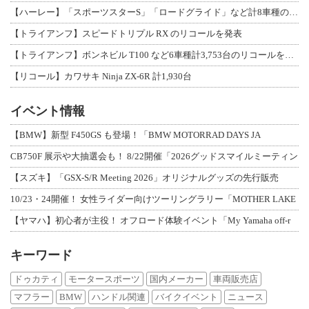
【ハーレー】「スポーツスターS」「ロードグライド」など計8車種のリコールを発表
【トライアンフ】スピードトリプル RX のリコールを発表
【トライアンフ】ボンネビル T100 など6車種計3,753台のリコールを発表
【リコール】カワサキ Ninja ZX-6R 計1,930台
イベント情報
【BMW】新型 F450GS も登場！「BMW MOTORRAD DAYS JA
CB750F 展示や大抽選会も！ 8/22開催「2026グッドスマイルミーティン
【スズキ】「GSX-S/R Meeting 2026」オリジナルグッズの先行販売
10/23・24開催！ 女性ライダー向けツーリングラリー「MOTHER LAKE
【ヤマハ】初心者が主役！ オフロード体験イベント「My Yamaha off-r
キーワード
ドゥカティ
モータースポーツ
国内メーカー
車両販売店
マフラー
BMW
ハンドル関連
バイクイベント
ニュース