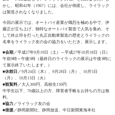
かし、昭和42年（1967）には、会社が倒産し、ライラック
は製造されなくなりました。
今回の展示では、オートバイ産業が熾烈を極める中で、伊
藤正が立ち上げ、独特なオートバイ製造で人気を集め、そ
して終止符を打った丸正自動車製造の歴史とライラックの
名車をライラック友の会の協力をいただき、展示します。
■会期
／平成27年9月19日（土）～平成27年10月18日（日）
午前9時～午後5時（最終日のライラックの展示は午後3時に
て展示終了いたします。）
■休館日
／9月24日（木）、9月28日（月）、10月5日
（月）、10月13日（火）
■観覧料
／大人300円、高校生150円
中学生以下、70歳以上の方、障害者手帳をお持ちの方は無
料。
■協力
／ライラック友の会
■後援
／静岡新聞社、静岡放送、中日新聞東海本社