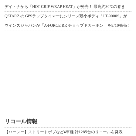
デイトナから「HOT GRIP WRAP HEAT」が発売！ 最高約80℃の巻き
QSTARZ の GPSラップタイマーにシリーズ最小ボディ「LT-9000S」が
ウインズジャパンが「A-FORCE RR チョップドカーボン」を9/10発売！
リコール情報
【ハーレー】ストリートボブなど4車種 計1285台のリコールを発表