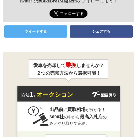
Twitterで
@BikeBrosMagazin
をフォローしよう！
ツイートする
シェアする
乗換
愛車を売却して
しませんか？
２つの売却方法から選択可能！
1.
オークション
方法
出品前
買取相場
に
が分かる！
3000社
最高入札店
の中から
の
みとやり取りで完結。