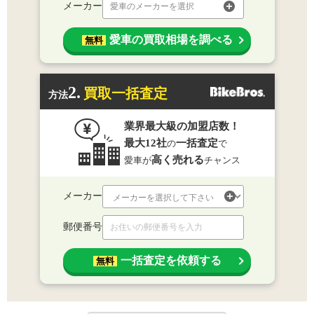
メーカー
愛車のメーカーを選択
愛車の買取相場を調べる
無料
2.
買取一括査定
方法
業界最大級の加盟店数！
最大12社
一括査定
の
で
高く売れる
愛車が
チャンス
メーカー
郵便番号
一括査定を依頼する
無料