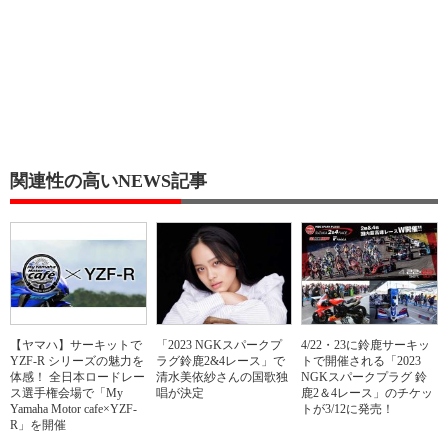
関連性の高いNEWS記事
【ヤマハ】サーキットで
「2023 NGKスパークプ
4/22・23に鈴鹿サーキッ
YZF-R シリーズの魅力を
ラグ鈴鹿2&4レース」で
トで開催される「2023
体感！ 全日本ロードレー
清水美依紗さんの国歌独
NGKスパークプラグ 鈴
ス選手権会場で「My
唱が決定
鹿2＆4レース」のチケッ
Yamaha Motor cafe×YZF-
トが3/12に発売！
R」を開催