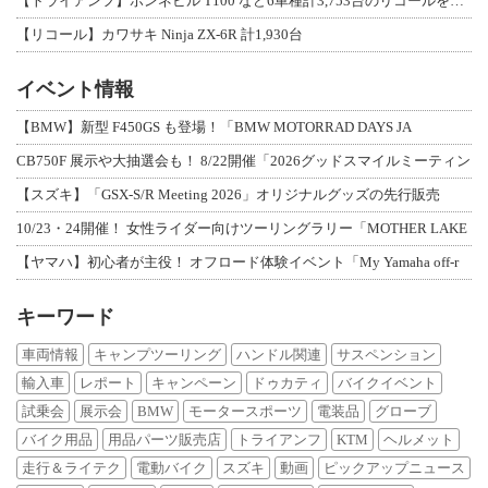
【トライアンフ】ボンネビル T100 など6車種計3,753台のリコールを発表
【リコール】カワサキ Ninja ZX-6R 計1,930台
イベント情報
【BMW】新型 F450GS も登場！「BMW MOTORRAD DAYS JA
CB750F 展示や大抽選会も！ 8/22開催「2026グッドスマイルミーティン
【スズキ】「GSX-S/R Meeting 2026」オリジナルグッズの先行販売
10/23・24開催！ 女性ライダー向けツーリングラリー「MOTHER LAKE
【ヤマハ】初心者が主役！ オフロード体験イベント「My Yamaha off-r
キーワード
車両情報
キャンプツーリング
ハンドル関連
サスペンション
輸入車
レポート
キャンペーン
ドゥカティ
バイクイベント
試乗会
展示会
BMW
モータースポーツ
電装品
グローブ
バイク用品
用品パーツ販売店
トライアンフ
KTM
ヘルメット
走行＆ライテク
電動バイク
スズキ
動画
ピックアップニュース