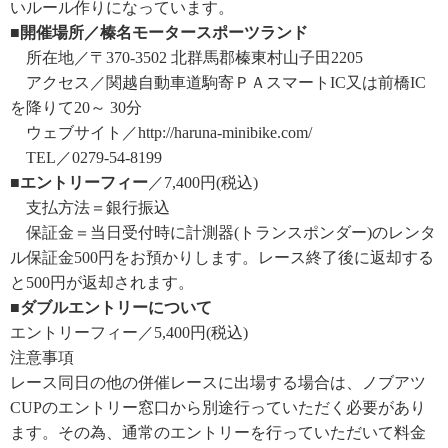
いルール作りになっています。
■開催場所／榛名モータースポーツランド
所在地／〒370-3502 北群馬郡榛東村山子田2205
アクセス／関越自動車道駒寄ＰＡスマートIC又は前橋IC
を降りて20～ 30分
ウェブサイト／http://haruna-minibike.com/
TEL／0279-54-8199
■エントリーフィー
／7,400円(税込)
支払方法＝銀行振込
保証金＝当日受付時に計測器(トランスポンダー)のレンタ
ル保証金500円をお預かりします。レース終了後に返却する
と500円が返却されます。
■ダブルエントリーについて
エントリーフィー／5,400円(税込)
注意事項
レース同日の他の併催レースに出場する場合は、ノブアツ
CUPのエントリー窓口から別途行っていただく必要があり
ます。その為、通常のエントリーを行っていただいて料金