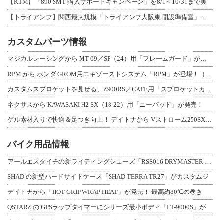
【KTM】「890 SMT 購入サポートキャンペーン」を8/1～10/31まで実
【トライアンフ】関西最大規模「トライアンフ大阪東 開設準備室」がオープン！ 限定
カスタムパーツ情報
マジカルレーシングから MT-09／SP（24）用「フレームガード」が登場！
RPM から ホンダ GROM用エキゾーストシステム「RPM」が登場！（動画あり
カスタムスプロケットを見せる、Z900RS／CAFE用「スプロケットカバーフルキ
ネクサスから KAWASAKI H2 SX（18-22）用「ニーパッド」が発売！
ゲル素材入りで快適＆足つき向上！ デイトナから Vストローム250SX用「快適ロ
バイク用品情報
アールエスタイチの新ライディングシューズ「RSS016 DRYMASTER スト
SHAD の新型ハードサイドケース「SHAD TERRA TR27」がカスタムジ
デイトナから「HOT GRIP WRAP HEAT」が発売！ 最高約80℃の巻き
QSTARZ の GPSラップタイマーにシリーズ最小ボディ「LT-9000S」が