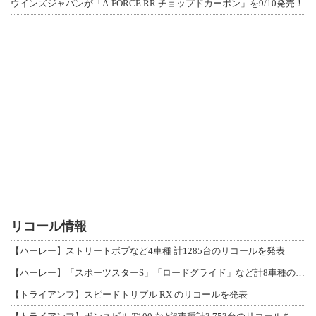
ウインズジャパンが「A-FORCE RR チョップドカーボン」を9/10発売！
リコール情報
【ハーレー】ストリートボブなど4車種 計1285台のリコールを発表
【ハーレー】「スポーツスターS」「ロードグライド」など計8車種のリコールを発表
【トライアンフ】スピードトリプル RX のリコールを発表