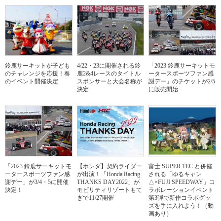
鈴鹿サーキットが子ども
4/22・23に開催される鈴
「2023 鈴鹿サーキットモ
のチャレンジを応援！春
鹿2&4レースのタイトル
ータースポーツファン感
のイベント開催決定
スポンサーと大会名称が
謝デー」のチケットが2/5
決定
に販売開始
「2023 鈴鹿サーキットモ
【ホンダ】契約ライダー
富士 SUPER TEC と併催
ータースポーツファン感
が出演！「Honda Racing
される「ゆるキャン
謝デー」が3/4・5に開催
THANKS DAY2022」が
△×FUJI SPEEDWAY」コ
決定！
モビリティリゾートもて
ラボレーションイベント
ぎで11/27開催
第3弾で新作コラボグッ
ズを手に入れよう！（動
画あり）