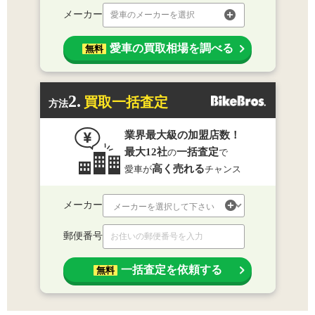
メーカー
愛車のメーカーを選択
愛車の買取相場を調べる
無料
2.
買取一括査定
方法
業界最大級の加盟店数！
最大12社
一括査定
の
で
高く売れる
愛車が
チャンス
メーカー
郵便番号
一括査定を依頼する
無料