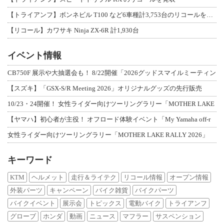
【トライアンフ】ボンネビル T100 など6車種計3,753台のリコールを発表
【リコール】カワサキ Ninja ZX-6R 計1,930台
イベント情報
CB750F 展示や大抽選会も！ 8/22開催「2026グッドスマイルミーティン
【スズキ】「GSX-S/R Meeting 2026」オリジナルグッズの先行販売
10/23・24開催！ 女性ライダー向けツーリングラリー「MOTHER LAKE
【ヤマハ】初心者が主役！ オフロード体験イベント「My Yamaha off-r
女性ライダー向けツーリングラリー「MOTHER LAKE RALLY 2026」
キーワード
KTM
ヘルメット
走行＆ライテク
リコール情報
オープン情報
外装パーツ
キャンペーン
バイク雑貨
バイクパーツ
バイクイベント
展示会
トピックス
電動バイク
トライアンフ
グローブ
ホンダ
動画
ニュース
マフラー
サスペンション