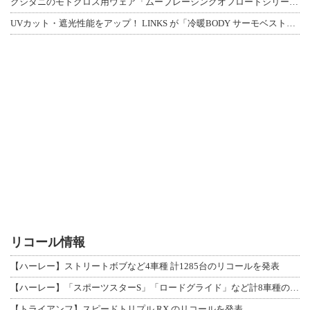
クシタニのモトクロス用ウェア「ムーブレーシングオフロードシリーズ」3アイテムが登
UVカット・遮光性能をアップ！ LINKS が「冷暖BODY サーモベスト」改良
リコール情報
【ハーレー】ストリートボブなど4車種 計1285台のリコールを発表
【ハーレー】「スポーツスターS」「ロードグライド」など計8車種のリコールを発表
【トライアンフ】スピードトリプル RX のリコールを発表