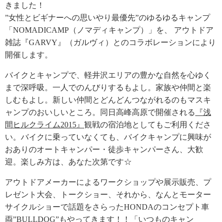
きました！
”女性とビギナーへの思いやり最優先”のゆるゆるキャンプ
「NOMADICAMP（ノマディキャンプ）」を、 アウトドア
雑誌『GARVY』（ガルヴィ）とのコラボレーションにより
開催します。
バイクとキャンプで、軽井沢エリアの豊かな自然を心ゆく
まで深呼吸。一人でのんびりするもよし。家族や仲間と楽
しむもよし。新しい仲間とどんどんつながれるのもマスキ
ャンプのおいしいところ。同日高峰高原で開催される
『浅
間ヒルクライム2015』
観戦の宿泊地としてもご利用くださ
い。バイクに乗っていなくても、バイクキャンプに興味が
おありのオートキャンパー・徒歩キャンパーさん、大歓
迎。楽しみ方は、あなた次第です☆
アウトドアメーカーによるワークショップや展示販売、プ
レゼント大会、トークショー、それから、なんとモーター
サイクルショーで話題をさらったHONDAのコンセプト車
両”BULLDOG”もやってきます！！「いつものキャン