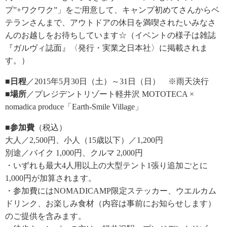
プ”+ワクワク”」をご用意して、キャンプ初めてさんからベ
テランさんまで、アウトドアの休日を満喫されたいみなさ
んのお越しをお待ちしています☆（イベントの様子は雑誌
『ガルヴィ誌面』〈発行・実業之日本社〉に掲載されま
す。）
■日程
／2015年5月30日（土）～31日（日） ※雨天決行
■場所
／プレジデントリゾート軽井沢 MOTOTECA ×
nomadica produce「Earth-Smile Village」
■参加費
（税込）
大人／2,500円、小人（15歳以下）／1,200円
別途／バイク 1,000円、クルマ 2,000円
・いずれも最大4人用以上の大型テント1張り追加ごとに
1,000円が加算されます。
・参加費にはNOMADICAMP限定ステッカー、ウエルカム
ドリンク、お楽しみ食材（内容は事前にお知らせします）
のご提供を含みます。