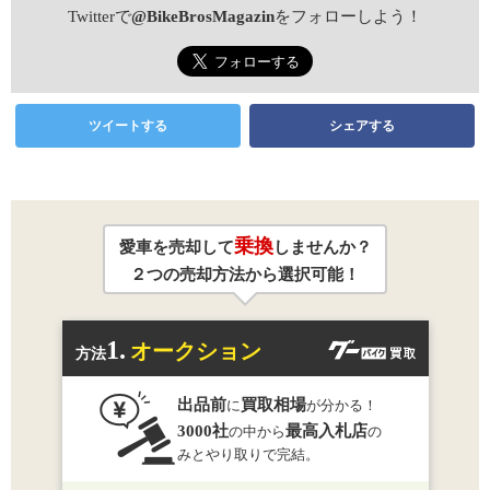
Twitterで
@BikeBrosMagazin
をフォローしよう！
ツイートする
シェアする
乗換
愛車を売却して
しませんか？
２つの売却方法から選択可能！
1.
オークション
方法
出品前
買取相場
に
が分かる！
3000社
最高入札店
の中から
の
みとやり取りで完結。