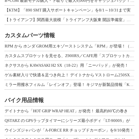
B+COM 最新モデル購入・下取りで最大9,000円をキャッシュバック！「B+F
【KTM】「890 SMT 購入サポートキャンペーン」を8/1～10/31まで実
【トライアンフ】関西最大規模「トライアンフ大阪東 開設準備室」がオープン！ 限定
カスタムパーツ情報
RPM から ホンダ GROM用エキゾーストシステム「RPM」が登場！（動画あり
カスタムスプロケットを見せる、Z900RS／CAFE用「スプロケットカバーフルキ
ネクサスから KAWASAKI H2 SX（18-22）用「ニーパッド」が発売！
ゲル素材入りで快適＆足つき向上！ デイトナから Vストローム250SX用「快適ロ
ミラー用撥水フィルム「レインオフ」登場！ キジマが新製品情報「KIJIMA NE
バイク用品情報
デイトナから「HOT GRIP WRAP HEAT」が発売！ 最高約80℃の巻き
QSTARZ の GPSラップタイマーにシリーズ最小ボディ「LT-9000S」が
ウインズジャパンが「A-FORCE RR チョップドカーボン」を9/10発売！