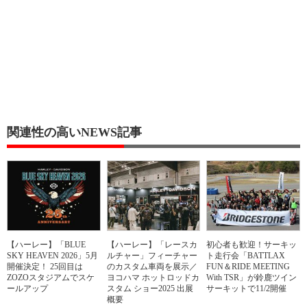
関連性の高いNEWS記事
【ハーレー】「BLUE
【ハーレー】「レースカ
初心者も歓迎！サーキッ
SKY HEAVEN 2026」5月
ルチャー」フィーチャー
ト走行会「BATTLAX
開催決定！ 25回目は
のカスタム車両を展示／
FUN＆RIDE MEETING
ZOZOスタジアムでスケ
ヨコハマ ホットロッドカ
With TSR」が鈴鹿ツイン
ールアップ
スタム ショー2025 出展
サーキットで11/2開催
概要