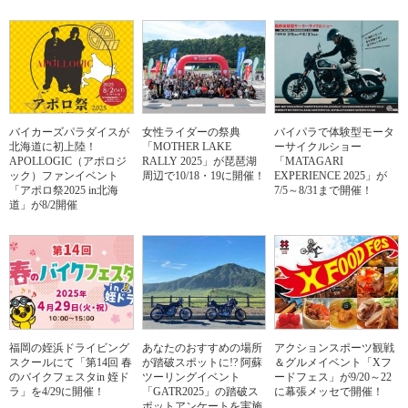
バイカーズパラダイスが
女性ライダーの祭典
バイパラで体験型モータ
北海道に初上陸！
「MOTHER LAKE
ーサイクルショー
APOLLOGIC（アポロジ
RALLY 2025」が琵琶湖
「MATAGARI
ック）ファンイベント
周辺で10/18・19に開催！
EXPERIENCE 2025」が
「アポロ祭2025 in北海
7/5～8/31まで開催！
道」が8/2開催
福岡の姪浜ドライビング
あなたのおすすめの場所
アクションスポーツ観戦
スクールにて「第14回 春
が踏破スポットに!? 阿蘇
＆グルメイベント「Xフ
のバイクフェスタin 姪ド
ツーリングイベント
ードフェス」が9/20～22
ラ」を4/29に開催！
「GATR2025」の踏破ス
に幕張メッセで開催！
ポットアンケートを実施