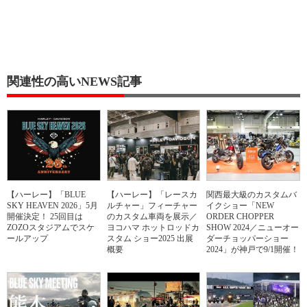
関連性の高いNEWS記事
【ハーレー】「BLUE
【ハーレー】「レースカ
関西最大級のカスタムバ
SKY HEAVEN 2026」5月
ルチャー」フィーチャー
イクショー「NEW
開催決定！ 25回目は
のカスタム車両を展示／
ORDER CHOPPER
ZOZOスタジアムでスケ
ヨコハマ ホットロッドカ
SHOW 2024／ニューオー
ールアップ
スタム ショー2025 出展
ダーチョッパーショー
概要
2024」が神戸で9/1開催！