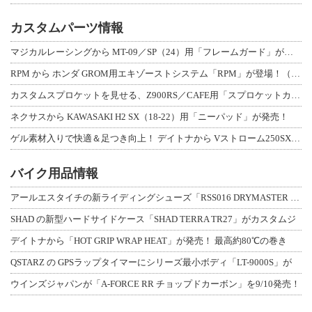
カスタムパーツ情報
マジカルレーシングから MT-09／SP（24）用「フレームガード」が登場！
RPM から ホンダ GROM用エキゾーストシステム「RPM」が登場！（動画あり
カスタムスプロケットを見せる、Z900RS／CAFE用「スプロケットカバーフルキ
ネクサスから KAWASAKI H2 SX（18-22）用「ニーパッド」が発売！
ゲル素材入りで快適＆足つき向上！ デイトナから Vストローム250SX用「快適ロ
バイク用品情報
アールエスタイチの新ライディングシューズ「RSS016 DRYMASTER スト
SHAD の新型ハードサイドケース「SHAD TERRA TR27」がカスタムジ
デイトナから「HOT GRIP WRAP HEAT」が発売！ 最高約80℃の巻き
QSTARZ の GPSラップタイマーにシリーズ最小ボディ「LT-9000S」が
ウインズジャパンが「A-FORCE RR チョップドカーボン」を9/10発売！