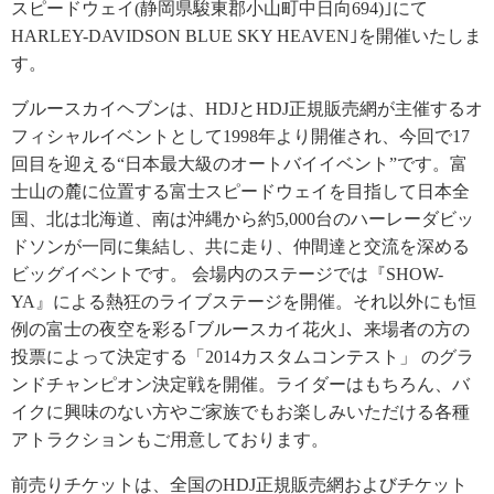
スピードウェイ(静岡県駿東郡小山町中日向694)｣にて
HARLEY-DAVIDSON BLUE SKY HEAVEN｣を開催いたしま
す。
ブルースカイヘブンは、HDJとHDJ正規販売網が主催するオ
フィシャルイベントとして1998年より開催され、今回で17
回目を迎える“日本最大級のオートバイイベント”です。富
士山の麓に位置する富士スピードウェイを目指して日本全
国、北は北海道、南は沖縄から約5,000台のハーレーダビッ
ドソンが一同に集結し、共に走り、仲間達と交流を深める
ビッグイベントです。 会場内のステージでは『SHOW-
YA』による熱狂のライブステージを開催。それ以外にも恒
例の富士の夜空を彩る｢ブルースカイ花火｣、来場者の方の
投票によって決定する「2014カスタムコンテスト」 のグラ
ンドチャンピオン決定戦を開催。ライダーはもちろん、バ
イクに興味のない方やご家族でもお楽しみいただける各種
アトラクションもご用意しております。
前売りチケットは、全国のHDJ正規販売網およびチケット