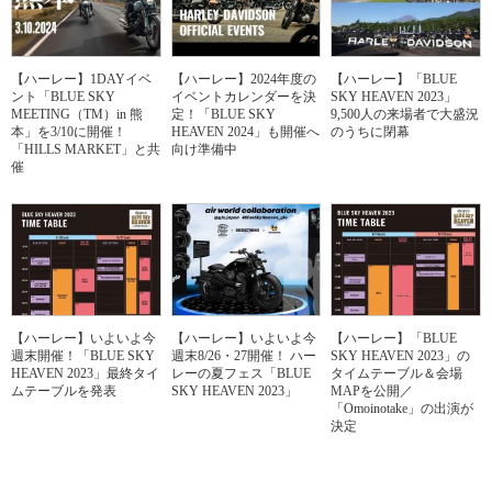
【ハーレー】1DAYイベ
【ハーレー】2024年度の
【ハーレー】「BLUE
ント「BLUE SKY
イベントカレンダーを決
SKY HEAVEN 2023」
MEETING（TM）in 熊
定！「BLUE SKY
9,500人の来場者で大盛況
本」を3/10に開催！
HEAVEN 2024」も開催へ
のうちに閉幕
「HILLS MARKET」と共
向け準備中
催
【ハーレー】いよいよ今
【ハーレー】いよいよ今
【ハーレー】「BLUE
週末開催！「BLUE SKY
週末8/26・27開催！ ハー
SKY HEAVEN 2023」の
HEAVEN 2023」最終タイ
レーの夏フェス「BLUE
タイムテーブル＆会場
ムテーブルを発表
SKY HEAVEN 2023」
MAPを公開／
「Omoinotake」の出演が
決定