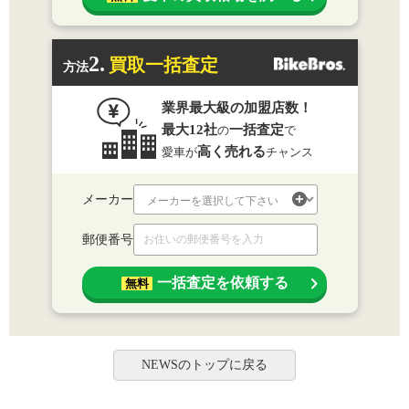
2.
買取一括査定
方法
業界最大級の加盟店数！
最大12社
一括査定
の
で
高く売れる
愛車が
チャンス
メーカー
郵便番号
一括査定を依頼する
無料
NEWSのトップに戻る