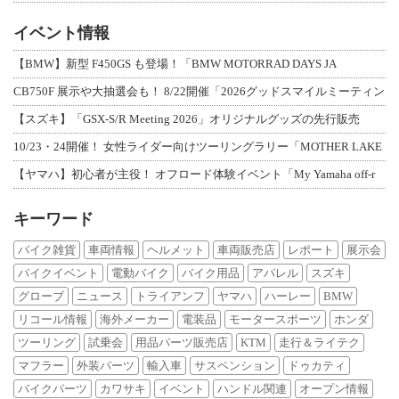
イベント情報
【BMW】新型 F450GS も登場！「BMW MOTORRAD DAYS JA
CB750F 展示や大抽選会も！ 8/22開催「2026グッドスマイルミーティン
【スズキ】「GSX-S/R Meeting 2026」オリジナルグッズの先行販売
10/23・24開催！ 女性ライダー向けツーリングラリー「MOTHER LAKE
【ヤマハ】初心者が主役！ オフロード体験イベント「My Yamaha off-r
キーワード
バイク雑貨
車両情報
ヘルメット
車両販売店
レポート
展示会
バイクイベント
電動バイク
バイク用品
アパレル
スズキ
グローブ
ニュース
トライアンフ
ヤマハ
ハーレー
BMW
リコール情報
海外メーカー
電装品
モータースポーツ
ホンダ
ツーリング
試乗会
用品パーツ販売店
KTM
走行＆ライテク
マフラー
外装パーツ
輸入車
サスペンション
ドゥカティ
バイクパーツ
カワサキ
イベント
ハンドル関連
オープン情報