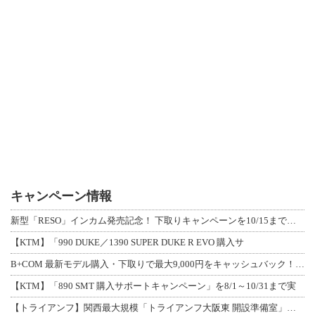
キャンペーン情報
新型「RESO」インカム発売記念！ 下取りキャンペーンを10/15まで延長して開
【KTM】「990 DUKE／1390 SUPER DUKE R EVO 購入サ
B+COM 最新モデル購入・下取りで最大9,000円をキャッシュバック！「B+F
【KTM】「890 SMT 購入サポートキャンペーン」を8/1～10/31まで実
【トライアンフ】関西最大規模「トライアンフ大阪東 開設準備室」がオープン！ 限定