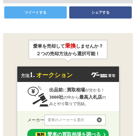
ツイートする
シェアする
乗換
愛車を売却して
しませんか？
２つの売却方法から選択可能！
1.
オークション
方法
出品前
買取相場
に
が分かる！
3000社
最高入札店
の中から
の
みとやり取りで完結。
メーカー
愛車のメーカーを選択
愛車の買取相場を調べる
無料