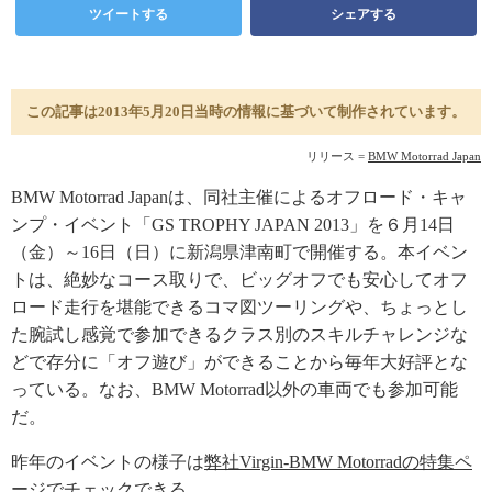
ツイートする
シェアする
この記事は2013年5月20日当時の情報に基づいて制作されています。
リリース =
BMW Motorrad Japan
BMW Motorrad Japanは、同社主催によるオフロード・キャ
ンプ・イベント「GS TROPHY JAPAN 2013」を６月14日
（金）～16日（日）に新潟県津南町で開催する。本イベン
トは、絶妙なコース取りで、ビッグオフでも安心してオフ
ロード走行を堪能できるコマ図ツーリングや、ちょっとし
た腕試し感覚で参加できるクラス別のスキルチャレンジな
どで存分に「オフ遊び」ができることから毎年大好評とな
っている。なお、BMW Motorrad以外の車両でも参加可能
だ。
昨年のイベントの様子は
弊社Virgin-BMW Motorradの特集ペ
ージ
でチェックできる。