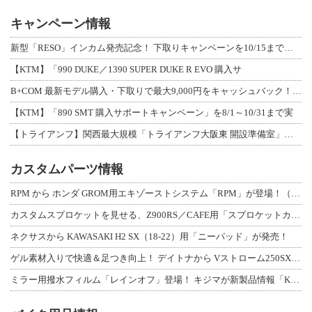
キャンペーン情報
新型「RESO」インカム発売記念！ 下取りキャンペーンを10/15まで延長して開
【KTM】「990 DUKE／1390 SUPER DUKE R EVO 購入サ
B+COM 最新モデル購入・下取りで最大9,000円をキャッシュバック！「B+F
【KTM】「890 SMT 購入サポートキャンペーン」を8/1～10/31まで実
【トライアンフ】関西最大規模「トライアンフ大阪東 開設準備室」がオープン！ 限定
カスタムパーツ情報
RPM から ホンダ GROM用エキゾーストシステム「RPM」が登場！（動画あり
カスタムスプロケットを見せる、Z900RS／CAFE用「スプロケットカバーフルキ
ネクサスから KAWASAKI H2 SX（18-22）用「ニーパッド」が発売！
ゲル素材入りで快適＆足つき向上！ デイトナから Vストローム250SX用「快適ロ
ミラー用撥水フィルム「レインオフ」登場！ キジマが新製品情報「KIJIMA NE