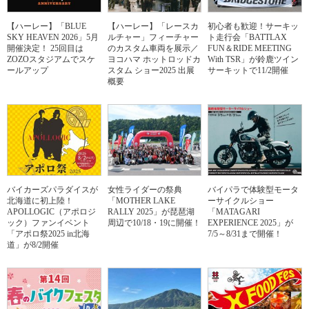
【ハーレー】「BLUE
【ハーレー】「レースカ
初心者も歓迎！サーキッ
SKY HEAVEN 2026」5月
ルチャー」フィーチャー
ト走行会「BATTLAX
開催決定！ 25回目は
のカスタム車両を展示／
FUN＆RIDE MEETING
ZOZOスタジアムでスケ
ヨコハマ ホットロッドカ
With TSR」が鈴鹿ツイン
ールアップ
スタム ショー2025 出展
サーキットで11/2開催
概要
バイカーズパラダイスが
女性ライダーの祭典
バイパラで体験型モータ
北海道に初上陸！
「MOTHER LAKE
ーサイクルショー
APOLLOGIC（アポロジ
RALLY 2025」が琵琶湖
「MATAGARI
ック）ファンイベント
周辺で10/18・19に開催！
EXPERIENCE 2025」が
「アポロ祭2025 in北海
7/5～8/31まで開催！
道」が8/2開催