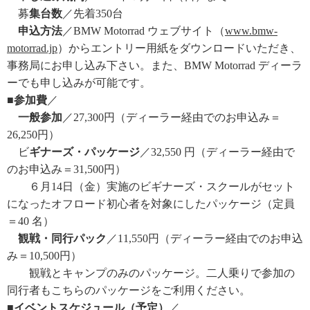
募
集台数
／先着350台
申込方法
／BMW Motorrad ウェブサイト（
www.bmw-
motorrad.jp
）からエントリー用紙をダウンロードいただき、
事務局にお申し込み下さい。また、BMW Motorrad ディーラ
ーでも申し込みが可能です。
■参加費
／
一般参加
／27,300円（ディーラー経由でのお申込み＝
26,250円）
ビ
ギナーズ・パッケージ
／32,550 円（ディーラー経由で
のお申込み＝31,500円）
６月14日（金）実施のビギナーズ・スクールがセット
になったオフロード初心者を対象にしたパッケージ（定員
＝40 名）
観戦・同行パック
／11,550円（ディーラー経由でのお申込
み＝10,500円）
観戦とキャンプのみのパッケージ。二人乗りで参加の
同行者もこちらのパッケージをご利用ください。
■イベントスケジュール（予定）
／