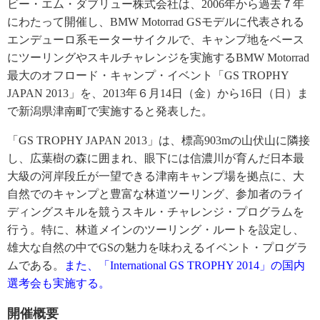
ビー・エム・ダブリュー株式会社は、2006年から過去７年
にわたって開催し、BMW Motorrad GSモデルに代表される
エンデューロ系モーターサイクルで、キャンプ地をベース
にツーリングやスキルチャレンジを実施するBMW Motorrad
最大のオフロード・キャンプ・イベント「GS TROPHY
JAPAN 2013」を、2013年６月14日（金）から16日（日）ま
で新潟県津南町で実施すると発表した。
「GS TROPHY JAPAN 2013」は、標高903mの山伏山に隣接
し、広葉樹の森に囲まれ、眼下には信濃川が育んだ日本最
大級の河岸段丘が一望できる津南キャンプ場を拠点に、大
自然でのキャンプと豊富な林道ツーリング、参加者のライ
ディングスキルを競うスキル・チャレンジ・プログラムを
行う。特に、林道メインのツーリング・ルートを設定し、
雄大な自然の中でGSの魅力を味わえるイベント・プログラ
ムである。
また、「International GS TROPHY 2014」の国内
選考会も実施する。
開催概要