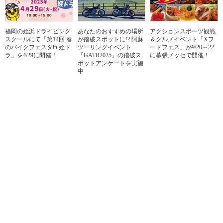
福岡の姪浜ドライビング
あなたのおすすめの場所
アクションスポーツ観戦
スクールにて「第14回 春
が踏破スポットに!? 阿蘇
＆グルメイベント「Xフ
のバイクフェスタin 姪ド
ツーリングイベント
ードフェス」が9/20～22
ラ」を4/29に開催！
「GATR2025」の踏破ス
に幕張メッセで開催！
ポットアンケートを実施
中