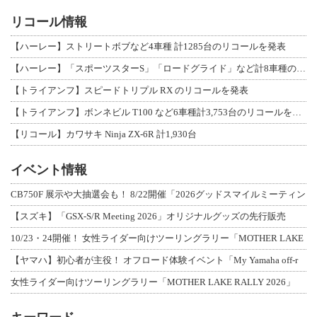
リコール情報
【ハーレー】ストリートボブなど4車種 計1285台のリコールを発表
【ハーレー】「スポーツスターS」「ロードグライド」など計8車種のリコールを発表
【トライアンフ】スピードトリプル RX のリコールを発表
【トライアンフ】ボンネビル T100 など6車種計3,753台のリコールを発表
【リコール】カワサキ Ninja ZX-6R 計1,930台
イベント情報
CB750F 展示や大抽選会も！ 8/22開催「2026グッドスマイルミーティン
【スズキ】「GSX-S/R Meeting 2026」オリジナルグッズの先行販売
10/23・24開催！ 女性ライダー向けツーリングラリー「MOTHER LAKE
【ヤマハ】初心者が主役！ オフロード体験イベント「My Yamaha off-r
女性ライダー向けツーリングラリー「MOTHER LAKE RALLY 2026」