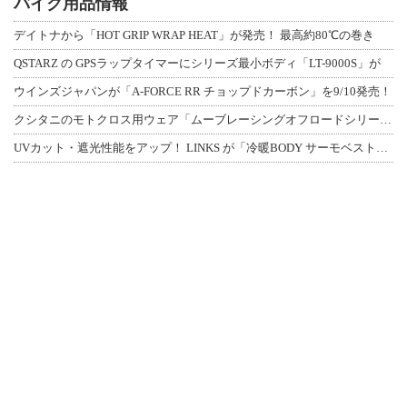
バイク用品情報
デイトナから「HOT GRIP WRAP HEAT」が発売！ 最高約80℃の巻き
QSTARZ の GPSラップタイマーにシリーズ最小ボディ「LT-9000S」が
ウインズジャパンが「A-FORCE RR チョップドカーボン」を9/10発売！
クシタニのモトクロス用ウェア「ムーブレーシングオフロードシリーズ」3アイテムが登
UVカット・遮光性能をアップ！ LINKS が「冷暖BODY サーモベスト」改良