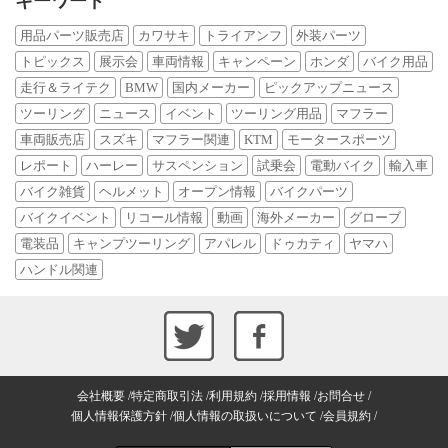
キーワード
用品パーツ販売店
カワサキ
トライアンフ
外装パーツ
トピックス
展示会
車両情報
キャンペーン
ホンダ
バイク用品
走行＆ライテク
BMW
国内メーカー
ピックアップニュース
ツーリング
ニュース
イベント
ツーリング用品
マフラー
車両販売店
スズキ
マフラー関連
KTM
モータースポーツ
レポート
ハーレー
サスペンション
試乗会
電動バイク
輸入車
バイク雑貨
ヘルメット
オープン情報
バイクパーツ
バイクイベント
リコール情報
動画
海外メーカー
グローブ
電装品
キャンプツーリング
アパレル
ドゥカティ
ヤマハ
ハンドル関連
会社概要
特定商取引法
利用規約
採用情報
お問合せ
個人情報保護方針
個人情報の取扱いについて
会員規約