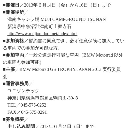
■開催日
／2013年６月14日（金）から16日（日）まで
■開催場所
／
津南キャンプ場 MUJI CAMPGROUND TSUNAN
新潟県中魚沼郡津南町上郷寺石
http://www.mujioutdoor.net/index.html
■参加資格
／誓約書に同意でき、必ず任意保険に加入してい
る車両での参加が可能な方。
■参加車両
／一般公道走行可能な車両（BMW Motorrad 以外
の車両も参加可能）
■主催
／BMW Motorrad GS TROPHY JAPAN 2013 実行委員
会
■運営事務局
／
ユニゾンテック
神奈川県横浜市鶴見区駒岡１-30-３
TEL／045-575-0252
FAX／045-575-0291
■募集概要
／
申し込み期間
／2013年６月２日（日）まで