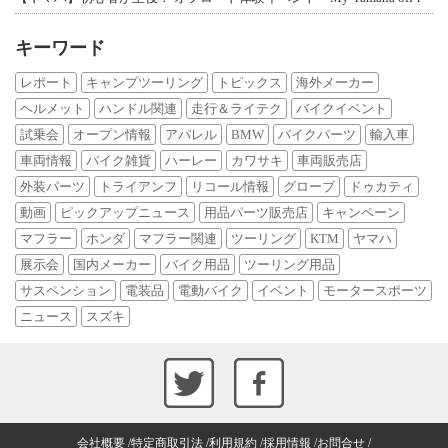
キーワード
レポート
キャンプツーリング
トピックス
海外メーカー
ヘルメット
ハンドル関連
走行＆ライテク
バイクイベント
試乗会
オープン情報
アパレル
BMW
バイクパーツ
輸入車
車両情報
バイク雑貨
ハーレー
カワサキ
車両販売店
外装パーツ
トライアンフ
リコール情報
グローブ
ドゥカティ
動画
ピックアップニュース
用品パーツ販売店
キャンペーン
マフラー
ホンダ
マフラー関連
ツーリング
KTM
ヤマハ
展示会
国内メーカー
バイク用品
ツーリング用品
サスペンション
電装品
電動バイク
イベント
モータースポーツ
ニュース
スズキ
会社概要
特定商取引法
利用規約
採用情報
お問合せ