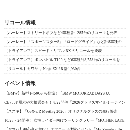
リコール情報
【ハーレー】ストリートボブなど4車種 計1285台のリコールを発表
【ハーレー】「スポーツスターS」「ロードグライド」など計8車種のリコールを発表
【トライアンフ】スピードトリプル RX のリコールを発表
【トライアンフ】ボンネビル T100 など6車種計3,753台のリコールを発表
【リコール】カワサキ Ninja ZX-6R 計1,930台
イベント情報
【BMW】新型 F450GS も登場！「BMW MOTORRAD DAYS JA
CB750F 展示や大抽選会も！ 8/22開催「2026グッドスマイルミーティン
【スズキ】「GSX-S/R Meeting 2026」オリジナルグッズの先行販売
10/23・24開催！ 女性ライダー向けツーリングラリー「MOTHER LAKE
【ヤマハ】初心者が主役！ オフロード体験イベント「My Yamaha off-r