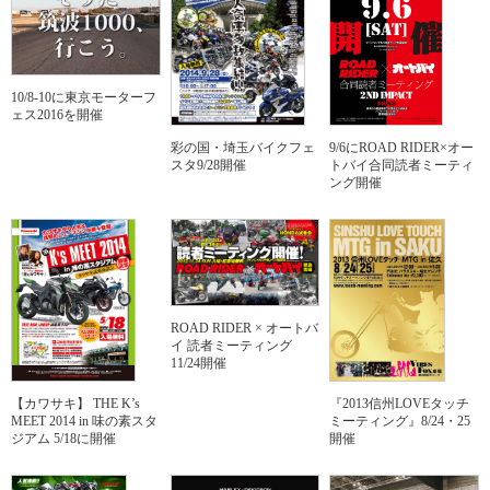
10/8-10に東京モーターフ
ェス2016を開催
9/6にROAD RIDER×オー
彩の国・埼玉バイクフェ
トバイ合同読者ミーティ
スタ9/28開催
ング開催
ROAD RIDER × オートバ
イ 読者ミーティング
11/24開催
『2013信州LOVEタッチ
【カワサキ】 THE K’s
ミーティング』8/24・25
MEET 2014 in 味の素スタ
開催
ジアム 5/18に開催