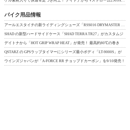
ゲル素材入りで快適＆足つき向上！ デイトナから Vストローム250SX用「快適ロ
バイク用品情報
アールエスタイチの新ライディングシューズ「RSS016 DRYMASTER スト
SHAD の新型ハードサイドケース「SHAD TERRA TR27」がカスタムジ
デイトナから「HOT GRIP WRAP HEAT」が発売！ 最高約80℃の巻き
QSTARZ の GPSラップタイマーにシリーズ最小ボディ「LT-9000S」が
ウインズジャパンが「A-FORCE RR チョップドカーボン」を9/10発売！