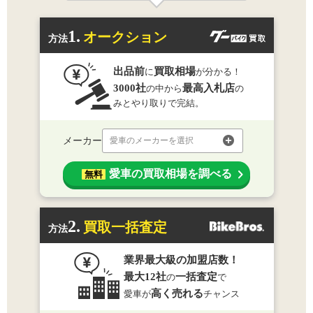
1.
オークション
方法
出品前
買取相場
に
が分かる！
3000社
最高入札店
の中から
の
みとやり取りで完結。
メーカー
愛車のメーカーを選択
愛車の買取相場を調べる
無料
2.
買取一括査定
方法
業界最大級の加盟店数！
最大12社
一括査定
の
で
高く売れる
愛車が
チャンス