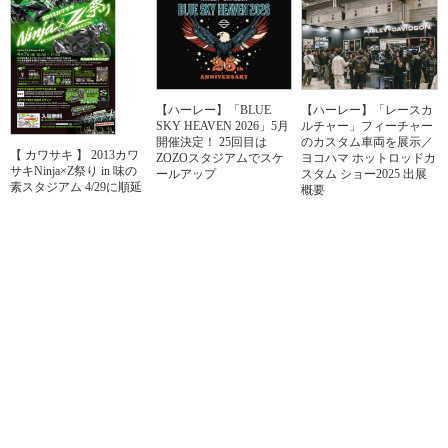
【ハーレー】「BLUE
【ハーレー】「レースカ
SKY HEAVEN 2026」5月
ルチャー」フィーチャー
開催決定！ 25回目は
のカスタム車両を展示／
【 カワサキ 】 2013カワ
ZOZOスタジアムでスケ
ヨコハマ ホットロッドカ
サキNinja×Z祭り in 味の
ールアップ
スタム ショー2025 出展
素スタジアム 4/29に順延
概要