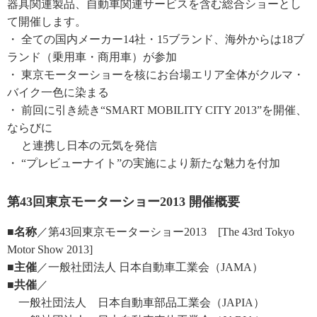
器具関連製品、自動車関連サービスを含む総合ショーとし
て開催します。
・ 全ての国内メーカー14社・15ブランド、海外からは18ブ
ランド（乗用車・商用車）が参加
・ 東京モーターショーを核にお台場エリア全体がクルマ・
バイク一色に染まる
・ 前回に引き続き“SMART MOBILITY CITY 2013”を開催、
ならびに
と連携し日本の元気を発信
・ “プレビューナイト”の実施により新たな魅力を付加
第43回東京モーターショー2013 開催概要
■名称
／第43回東京モーターショー2013 [The 43rd Tokyo
Motor Show 2013]
■主催
／一般社団法人 日本自動車工業会（JAMA）
■共催
／
一般社団法人 日本自動車部品工業会（JAPIA）