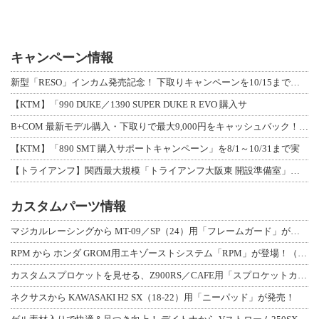
キャンペーン情報
新型「RESO」インカム発売記念！ 下取りキャンペーンを10/15まで延長して開
【KTM】「990 DUKE／1390 SUPER DUKE R EVO 購入サ
B+COM 最新モデル購入・下取りで最大9,000円をキャッシュバック！「B+F
【KTM】「890 SMT 購入サポートキャンペーン」を8/1～10/31まで実
【トライアンフ】関西最大規模「トライアンフ大阪東 開設準備室」がオープン！ 限定
カスタムパーツ情報
マジカルレーシングから MT-09／SP（24）用「フレームガード」が登場！
RPM から ホンダ GROM用エキゾーストシステム「RPM」が登場！（動画あり
カスタムスプロケットを見せる、Z900RS／CAFE用「スプロケットカバーフルキ
ネクサスから KAWASAKI H2 SX（18-22）用「ニーパッド」が発売！