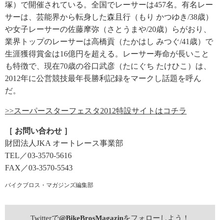
塚）で開催されている。全国でレーサーは457名。有名レー
サーは、芸能界から転身した森且行（もり かつゆき/38歳）
や女子レーサーの佐藤摩弥（さとうまや/20歳）らがおり、
業界トップのレーサーは高橋貢（たかはし みつぐ/41歳）で
生涯獲得賞金は16億円を超える。レーサー寿命が長いこと
も特徴で、現在70歳の谷口武彦（たにぐち たけひこ）は、
2012年に公営競技最年長勝利記録をマークし話題を呼ん
だ。
>>スーパースターフェスタ2012特設サイトはコチラ
［ お問い合わせ ］
財団法人JKA オートレース事業部
TEL／03-3570-5616
FAX／03-3570-5543
バイクブロス・マガジンズ編集部
Twitterで
@BikeBrosMagazin
をフォローしよう！