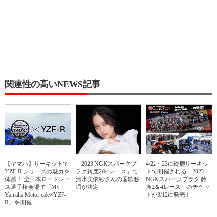
関連性の高いNEWS記事
【ヤマハ】サーキットで
「2023 NGKスパークプ
4/22・23に鈴鹿サーキッ
YZF-R シリーズの魅力を
ラグ鈴鹿2&4レース」で
トで開催される「2023
体感！ 全日本ロードレー
清水美依紗さんの国歌独
NGKスパークプラグ 鈴
ス選手権会場で「My
唱が決定
鹿2＆4レース」のチケッ
Yamaha Motor cafe×YZF-
トが3/12に発売！
R」を開催