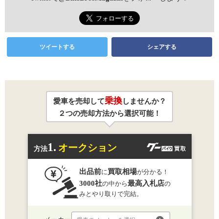
ツイートする
シェアする
乗換
愛車を売却して
しませんか？
２つの売却方法から選択可能！
1.
オークション
方法
出品前
買取相場
に
が分かる！
3000社
最高入札店
の中から
の
みとやり取りで完結。