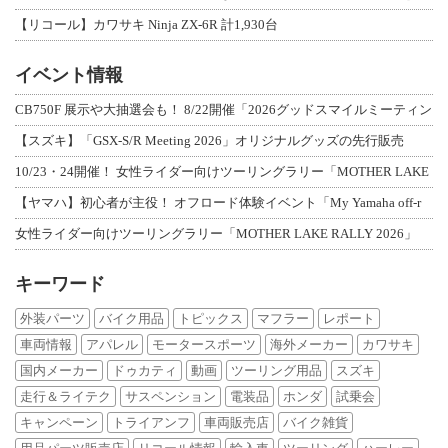
【リコール】カワサキ Ninja ZX-6R 計1,930台
イベント情報
CB750F 展示や大抽選会も！ 8/22開催「2026グッドスマイルミーティン
【スズキ】「GSX-S/R Meeting 2026」オリジナルグッズの先行販売
10/23・24開催！ 女性ライダー向けツーリングラリー「MOTHER LAKE
【ヤマハ】初心者が主役！ オフロード体験イベント「My Yamaha off-r
女性ライダー向けツーリングラリー「MOTHER LAKE RALLY 2026」
キーワード
外装パーツ
バイク用品
トピックス
マフラー
レポート
車両情報
アパレル
モータースポーツ
海外メーカー
カワサキ
国内メーカー
ドゥカティ
動画
ツーリング用品
スズキ
走行＆ライテク
サスペンション
電装品
ホンダ
試乗会
キャンペーン
トライアンフ
車両販売店
バイク雑貨