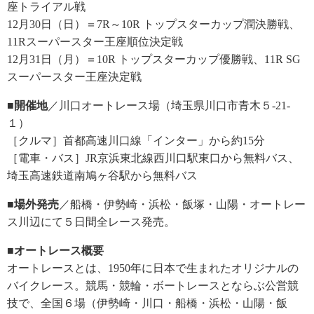
座トライアル戦
12月30日（日）＝7R～10R トップスターカップ潤決勝戦、
11Rスーパースター王座順位決定戦
12月31日（月）＝10R トップスターカップ優勝戦、11R SG
スーパースター王座決定戦
■開催地
／川口オートレース場（埼玉県川口市青木５-21-
１）
［クルマ］首都高速川口線「インター」から約15分
［電車・バス］JR京浜東北線西川口駅東口から無料バス、
埼玉高速鉄道南鳩ヶ谷駅から無料バス
■場外発売
／船橋・伊勢崎・浜松・飯塚・山陽・オートレー
ス川辺にて５日間全レース発売。
■オートレース概要
オートレースとは、1950年に日本で生まれたオリジナルの
バイクレース。競馬・競輪・ボートレースとならぶ公営競
技で、全国６場（伊勢崎・川口・船橋・浜松・山陽・飯