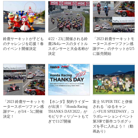
鈴鹿サーキットが子ども
4/22・23に開催される鈴
「2023 鈴鹿サーキットモ
のチャレンジを応援！春
鹿2&4レースのタイトル
ータースポーツファン感
のイベント開催決定
スポンサーと大会名称が
謝デー」のチケットが2/5
決定
に販売開始
「2023 鈴鹿サーキットモ
【ホンダ】契約ライダー
富士 SUPER TEC と併催
ータースポーツファン感
が出演！「Honda Racing
される「ゆるキャン
謝デー」が3/4・5に開催
THANKS DAY2022」が
△×FUJI SPEEDWAY」コ
決定！
モビリティリゾートもて
ラボレーションイベント
ぎで11/27開催
第3弾で新作コラボグッ
ズを手に入れよう！（動
画あり）