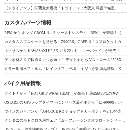
【トライアンフ】関西最大規模「トライアンフ大阪東 開設準備室」がオープン！ 限定
カスタムパーツ情報
RPM から ホンダ GROM用エキゾーストシステム「RPM」が登場！（動画あり
カスタムスプロケットを見せる、Z900RS／CAFE用「スプロケットカバーフルキ
ネクサスから KAWASAKI H2 SX（18-22）用「ニーパッド」が発売！
ゲル素材入りで快適＆足つき向上！ デイトナから Vストローム250SX用「快適ロ
ミラー用撥水フィルム「レインオフ」登場！ キジマが新製品情報「KIJIMA NE
バイク用品情報
デイトナから「HOT GRIP WRAP HEAT」が発売！ 最高約80℃の巻き
QSTARZ の GPSラップタイマーにシリーズ最小ボディ「LT-9000S」が
ウインズジャパンが「A-FORCE RR チョップドカーボン」を9/10発売！
クシタニのモトクロス用ウェア「ムーブレーシングオフロードシリーズ」3アイテムが登
UVカット・遮光性能をアップ！ LINKS が「冷暖BODY サーモベスト」改良