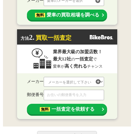
メーカー
愛車のメーカーを選択
愛車の買取相場を調べる
無料
2.
買取一括査定
方法
業界最大級の加盟店数！
最大12社
一括査定
の
で
高く売れる
愛車が
チャンス
メーカー
郵便番号
一括査定を依頼する
無料