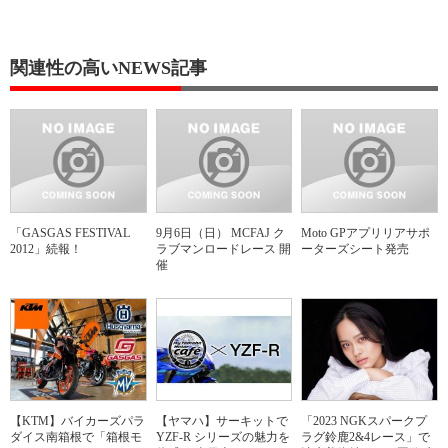
関連性の高いNEWS記事
「GASGAS FESTIVAL
9月6日（日） MCFAJ ク
Moto GPアプリリアサポ
2012」続報！
ラブマンロードレース 開
ーターズシート発売
催
【KTM】バイカーズパラ
【ヤマハ】サーキットで
「2023 NGKスパークプ
ダイス南箱根で「箱根モ
YZF-R シリーズの魅力を
ラグ鈴鹿2&4レース」で