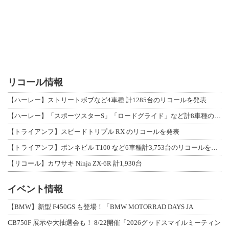
リコール情報
【ハーレー】ストリートボブなど4車種 計1285台のリコールを発表
【ハーレー】「スポーツスターS」「ロードグライド」など計8車種のリコールを発表
【トライアンフ】スピードトリプル RX のリコールを発表
【トライアンフ】ボンネビル T100 など6車種計3,753台のリコールを発表
【リコール】カワサキ Ninja ZX-6R 計1,930台
イベント情報
【BMW】新型 F450GS も登場！「BMW MOTORRAD DAYS JA
CB750F 展示や大抽選会も！ 8/22開催「2026グッドスマイルミーティン