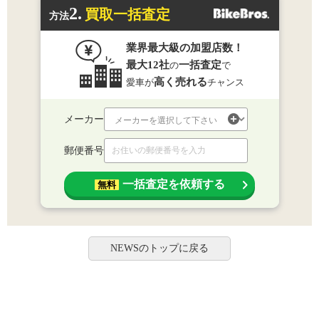
2.
買取一括査定
方法
業界最大級の加盟店数！
最大12社
一括査定
の
で
高く売れる
愛車が
チャンス
メーカー
郵便番号
一括査定を依頼する
無料
NEWSのトップに戻る