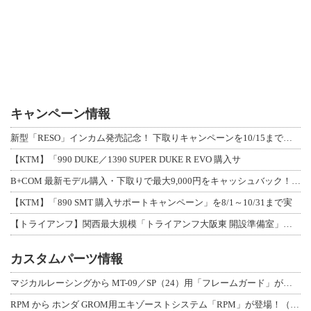
キャンペーン情報
新型「RESO」インカム発売記念！ 下取りキャンペーンを10/15まで延長して開
【KTM】「990 DUKE／1390 SUPER DUKE R EVO 購入サ
B+COM 最新モデル購入・下取りで最大9,000円をキャッシュバック！「B+F
【KTM】「890 SMT 購入サポートキャンペーン」を8/1～10/31まで実
【トライアンフ】関西最大規模「トライアンフ大阪東 開設準備室」がオープン！ 限定
カスタムパーツ情報
マジカルレーシングから MT-09／SP（24）用「フレームガード」が登場！
RPM から ホンダ GROM用エキゾーストシステム「RPM」が登場！（動画あり