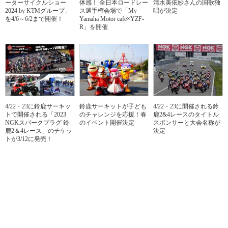
ーターサイクルショー
体感！ 全日本ロードレー
清水美依紗さんの国歌独
2024 by KTMグループ」
ス選手権会場で「My
唱が決定
を4/6～6/2まで開催！
Yamaha Motor cafe×YZF-
R」を開催
4/22・23に鈴鹿サーキッ
鈴鹿サーキットが子ども
4/22・23に開催される鈴
トで開催される「2023
のチャレンジを応援！春
鹿2&4レースのタイトル
NGKスパークプラグ 鈴
のイベント開催決定
スポンサーと大会名称が
鹿2＆4レース」のチケッ
決定
トが3/12に発売！