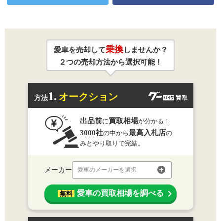
乗換
愛車を売却して
しませんか？
２つの売却方法から選択可能！
1.
オークション
方法
出品前
買取相場
に
が分かる！
3000社
最高入札店
の中から
の
みとやり取りで完結。
メーカー
愛車のメーカーを選択
愛車の買取相場を調べる
無料