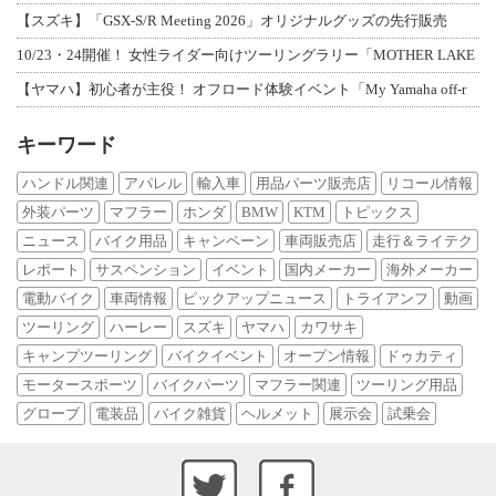
【スズキ】「GSX-S/R Meeting 2026」オリジナルグッズの先行販売
10/23・24開催！ 女性ライダー向けツーリングラリー「MOTHER LAKE
【ヤマハ】初心者が主役！ オフロード体験イベント「My Yamaha off-r
キーワード
ハンドル関連
アパレル
輸入車
用品パーツ販売店
リコール情報
外装パーツ
マフラー
ホンダ
BMW
KTM
トピックス
ニュース
バイク用品
キャンペーン
車両販売店
走行＆ライテク
レポート
サスペンション
イベント
国内メーカー
海外メーカー
電動バイク
車両情報
ピックアップニュース
トライアンフ
動画
ツーリング
ハーレー
スズキ
ヤマハ
カワサキ
キャンプツーリング
バイクイベント
オープン情報
ドゥカティ
モータースポーツ
バイクパーツ
マフラー関連
ツーリング用品
グローブ
電装品
バイク雑貨
ヘルメット
展示会
試乗会