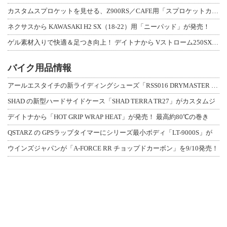
カスタムスプロケットを見せる、Z900RS／CAFE用「スプロケットカバーフルキ
ネクサスから KAWASAKI H2 SX（18-22）用「ニーパッド」が発売！
ゲル素材入りで快適＆足つき向上！ デイトナから Vストローム250SX用「快適ロ
バイク用品情報
アールエスタイチの新ライディングシューズ「RSS016 DRYMASTER スト
SHAD の新型ハードサイドケース「SHAD TERRA TR27」がカスタムジ
デイトナから「HOT GRIP WRAP HEAT」が発売！ 最高約80℃の巻き
QSTARZ の GPSラップタイマーにシリーズ最小ボディ「LT-9000S」が
ウインズジャパンが「A-FORCE RR チョップドカーボン」を9/10発売！