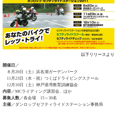
以下リリースより
開催日
／
８月20日（土）浜名湖ガーデンパーク
11月23日（水・祝）つくばドライビングスクール
12月10日（土）神戸港湾教育訓練協会
内容
／MCライディング講習会、ほか
募集人数
／各会場 15～30名
主催
／ダンロップセフティライドステーション事務局