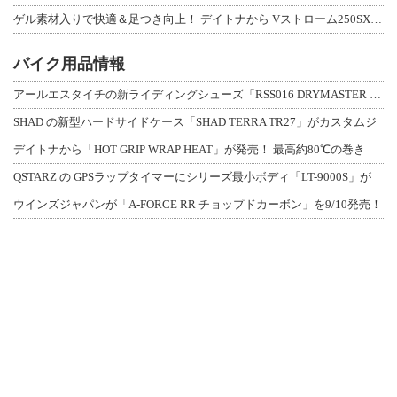
ゲル素材入りで快適＆足つき向上！ デイトナから Vストローム250SX用「快適ロ
バイク用品情報
アールエスタイチの新ライディングシューズ「RSS016 DRYMASTER スト
SHAD の新型ハードサイドケース「SHAD TERRA TR27」がカスタムジ
デイトナから「HOT GRIP WRAP HEAT」が発売！ 最高約80℃の巻き
QSTARZ の GPSラップタイマーにシリーズ最小ボディ「LT-9000S」が
ウインズジャパンが「A-FORCE RR チョップドカーボン」を9/10発売！