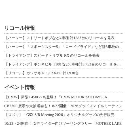
リコール情報
【ハーレー】ストリートボブなど4車種 計1285台のリコールを発表
【ハーレー】「スポーツスターS」「ロードグライド」など計8車種のリコールを発表
【トライアンフ】スピードトリプル RX のリコールを発表
【トライアンフ】ボンネビル T100 など6車種計3,753台のリコールを発表
【リコール】カワサキ Ninja ZX-6R 計1,930台
イベント情報
【BMW】新型 F450GS も登場！「BMW MOTORRAD DAYS JA
CB750F 展示や大抽選会も！ 8/22開催「2026グッドスマイルミーティン
【スズキ】「GSX-S/R Meeting 2026」オリジナルグッズの先行販売
10/23・24開催！ 女性ライダー向けツーリングラリー「MOTHER LAKE