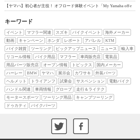
【ヤマハ】初心者が主役！ オフロード体験イベント「My Yamaha off-r
キーワード
イベント
マフラー関連
スズキ
バイクイベント
海外メーカー
動画
キャンペーン
ホンダ
レポート
アパレル
KTM
バイク雑貨
ツーリング
ピックアップニュース
ニュース
輸入車
リコール情報
バイク用品
マフラー
車両販売店
電装品
用品パーツ販売店
オープン情報
トピックス
国内メーカー
ハーレー
BMW
ヤマハ
展示会
カワサキ
外装パーツ
ヘルメット
トライアンフ
試乗会
サスペンション
電動バイク
ハンドル関連
車両情報
グローブ
走行＆ライテク
モータースポーツ
ツーリング用品
キャンプツーリング
ドゥカティ
バイクパーツ