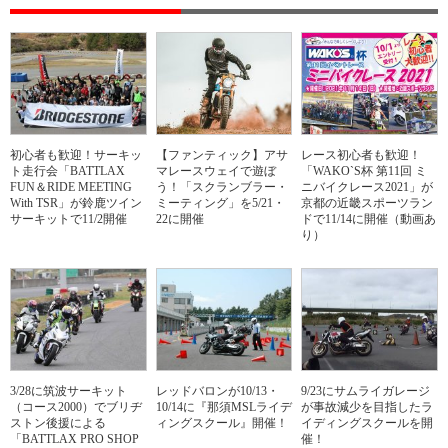
初心者も歓迎！サーキッ
【ファンティック】アサ
レース初心者も歓迎！
ト走行会「BATTLAX
マレースウェイで遊ぼ
「WAKO`S杯 第11回 ミ
FUN＆RIDE MEETING
う！「スクランブラー・
ニバイクレース2021」が
With TSR」が鈴鹿ツイン
ミーティング」を5/21・
京都の近畿スポーツラン
サーキットで11/2開催
22に開催
ドで11/14に開催（動画あ
り）
3/28に筑波サーキット
レッドバロンが10/13・
9/23にサムライガレージ
（コース2000）でブリヂ
10/14に『那須MSLライデ
が事故減少を目指したラ
ストン後援による
ィングスクール』開催！
イディングスクールを開
「BATTLAX PRO SHOP
催！