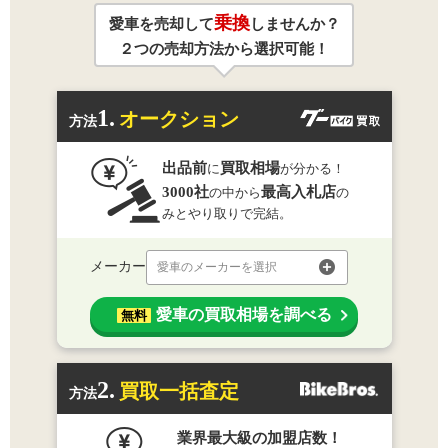
乗換
愛車を売却して
しませんか？
２つの売却方法から選択可能！
1.
オークション
方法
出品前
買取相場
に
が分かる！
3000社
最高入札店
の中から
の
みとやり取りで完結。
メーカー
愛車のメーカーを選択
愛車の買取相場を調べる
無料
2.
買取一括査定
方法
業界最大級の加盟店数！