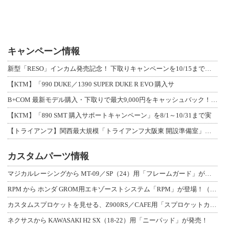
キャンペーン情報
新型「RESO」インカム発売記念！ 下取りキャンペーンを10/15まで延長して開
【KTM】「990 DUKE／1390 SUPER DUKE R EVO 購入サ
B+COM 最新モデル購入・下取りで最大9,000円をキャッシュバック！「B+F
【KTM】「890 SMT 購入サポートキャンペーン」を8/1～10/31まで実
【トライアンフ】関西最大規模「トライアンフ大阪東 開設準備室」がオープン！ 限定
カスタムパーツ情報
マジカルレーシングから MT-09／SP（24）用「フレームガード」が登場！
RPM から ホンダ GROM用エキゾーストシステム「RPM」が登場！（動画あり
カスタムスプロケットを見せる、Z900RS／CAFE用「スプロケットカバーフルキ
ネクサスから KAWASAKI H2 SX（18-22）用「ニーパッド」が発売！