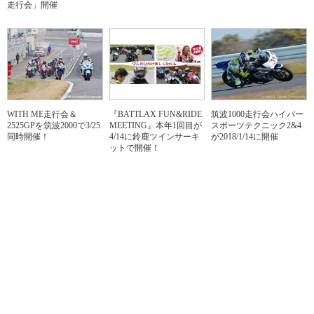
走行会」開催
WITH ME走行会＆
『BATTLAX FUN&RIDE
筑波1000走行会ハイパー
2525GPを筑波2000で3/25
MEETING』本年1回目が
スポーツテクニック2&4
同時開催！
4/14に鈴鹿ツインサーキ
が2018/1/14に開催
ットで開催！