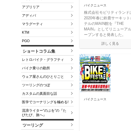
バイクニュース
アプリリア
株式会社モビリティランド
アディバ
2020年春に鈴鹿サーキット
テルのMAIN館を『THE
マラグーティ
MAIN』としてリニューア
KTM
ープンすると発表した。
PGO
ショートコラム集
レトロバイク・グラフティ
バイク乗りの勘所
ウェア屋さんのひとりごと
ツーリングのつぼ
カスタムの真面目な話
バイクニュース
医学でコーナリングを極める!
流浪ライター“のぶを”の『た
びたび、旅へ』
ツーリング