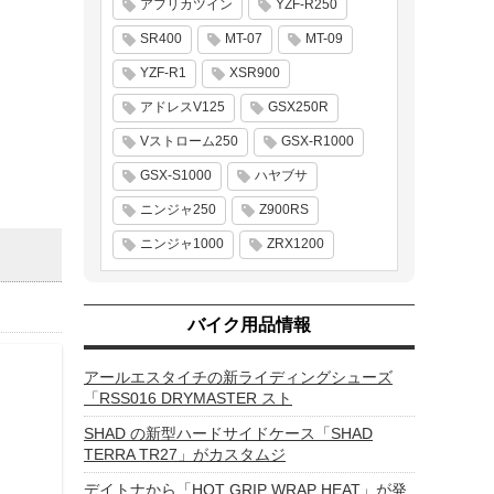
アフリカツイン
YZF-R250
SR400
MT-07
MT-09
YZF-R1
XSR900
アドレスV125
GSX250R
Vストローム250
GSX-R1000
GSX-S1000
ハヤブサ
ニンジャ250
Z900RS
ニンジャ1000
ZRX1200
バイク用品情報
アールエスタイチの新ライディングシューズ
「RSS016 DRYMASTER スト
SHAD の新型ハードサイドケース「SHAD
TERRA TR27」がカスタムジ
デイトナから「HOT GRIP WRAP HEAT」が発