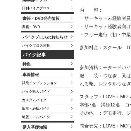
日刊バイクブロス
内 容：
・サーキット未経験者及
書籍・DVD発売情報
・サーキット経験者向け
書籍・DVD
・フリー走行（初・中級
バイクブロスのお知らせ
バイクブロス通販
参加料金：スクール 10
バイク記事
特集
参加資格：モタードバイ
車両情報
服 装：つなぎ、又は
試乗インプレッション
れる靴、レンタルつなぎ
バイク購入ガイド
スタッフ：LOVE＋MOT
カスタムバイク
本部7名 講師12名 
旧車・絶版バイク
その他 ：デモ走行、ジ
絶版ミドルバイク
問合せ先：LOVE＋MOTARD 
購入基礎知識