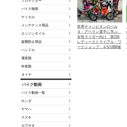
プロテクター
バイク雑貨
ケミカル
メンテナンス用品
世界チャンピオンのベル
タ・アベラン選手に学ぶ、
エンジンオイル
女性ライダー向け「第2回
盗難防止用品
レディーストライアル・ワ
ークショップ」を5/18開催
ハンドル
電装類
外装類
タイヤ
バイク動画
バイク動画一覧
ホンダ
ヤマハ
スズキ
カワサキ