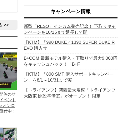
キャンペーン情報
る
新型「RESO」インカム発売記念！ 下取りキャ
ンペーンを10/15まで延長して開
【KTM】「990 DUKE／1390 SUPER DUKE R
EVO 購入サ
B+COM 最新モデル購入・下取りで最大9,000円
をキャッシュバック！「B+F
【KTM】「890 SMT 購入サポートキャンペー
ン」を8/1～10/31まで実
【トライアンフ】関西最大規模「トライアンフ
3開催のサ
大阪東 開設準備室」がオープン！ 限定
イベント
ide オンロ
受付中！