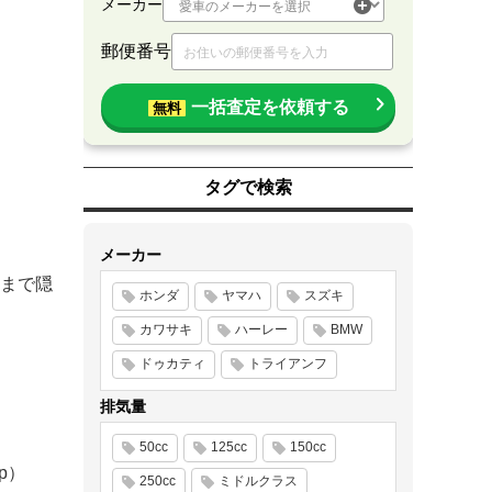
メーカー
郵便番号
一括査定を依頼する
無料
タグで検索
メーカー
まで隠
ホンダ
ヤマハ
スズキ
カワサキ
ハーレー
BMW
）
ドゥカティ
トライアンフ
排気量
50cc
125cc
150cc
jp）
250cc
ミドルクラス