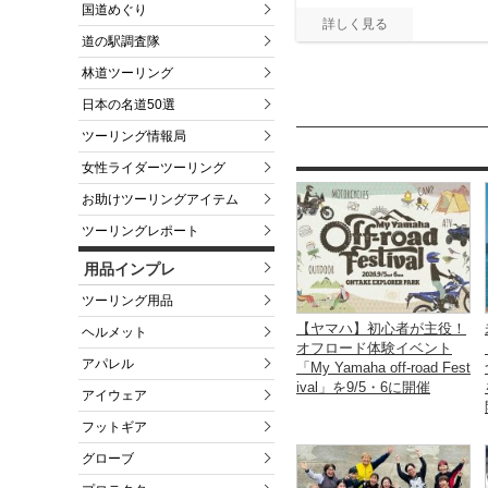
国道めぐり
道の駅調査隊
林道ツーリング
日本の名道50選
ツーリング情報局
女性ライダーツーリング
お助けツーリングアイテム
ツーリングレポート
用品インプレ
ツーリング用品
【ヤマハ】初心者が主役！
ヘルメット
オフロード体験イベント
アパレル
「My Yamaha off-road Fest
ival」を9/5・6に開催
アイウェア
フットギア
グローブ