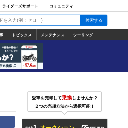
ライダーズサポート
コミュニティ
ライダーズサポート
バイク輸送
バイクガレージライ
バイク車両保険
ロードサービス
バイク試乗
コミュニティ
日記
ツーリング
カスタム
TOP
フ
TOP
事
トピックス
メンテナンス
ツーリング
トピックス
ホンダ
ヤマハ
スズキ
カワサキ
ハーレーダ
BMW
ドゥカティ
トライアン
メンテナンス
基本整備
部位別メンテ
工具の使い方
ツール100選
メンテのうん
一覧
ビッドソン
フ
一覧
ちく
乗換
愛車を売却して
しませんか？
２つの売却方法から選択可能！
1.
オークション