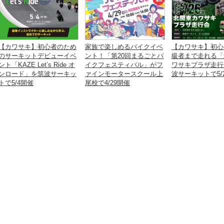
【カワサキ】初心者のため
家族で楽しめるバイクイベ
【カワサキ】初心
のサーキットデビューイベ
ント！「第20回まるごとバ
級者まで走れる「
ント「KAZE Let’s Ride オ
イクフェスティバル」がフ
ワサキプラザ走行
ンロード」を筑波サーキッ
ァインモータースクール上
波サーキットで5/
トで5/4開催
尾校で4/29開催