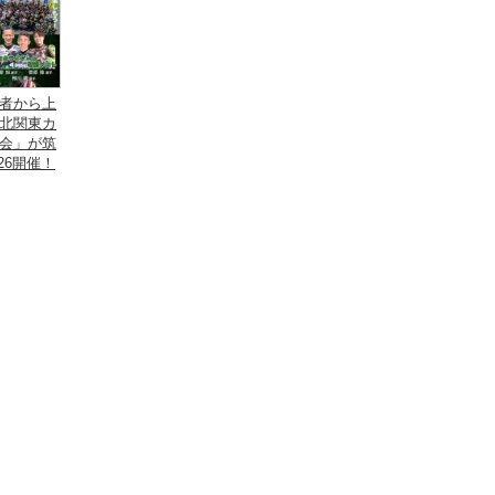
者から上
北関東カ
会」が筑
26開催！