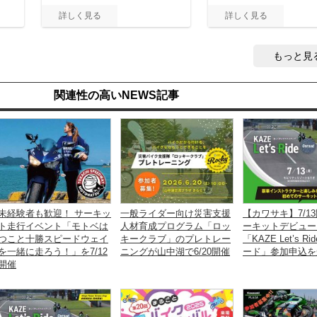
もっと見
関連性の高いNEWS記事
未経験者も歓迎！ サーキッ
一般ライダー向け災害支援
【カワサキ】7/1
ト走行イベント「モトベは
人材育成プログラム「ロッ
ーキットデビュー
つこと十勝スピードウェイ
キークラブ」のプレトレー
「KAZE Let’s R
を一緒に走ろう！」を7/12
ニングが山中湖で6/20開催
ード」参加申込を
開催