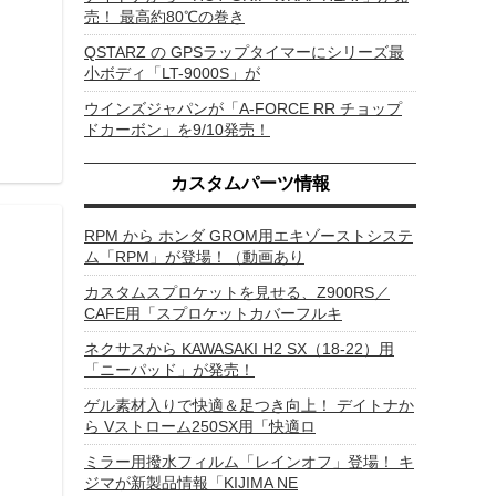
売！ 最高約80℃の巻き
QSTARZ の GPSラップタイマーにシリーズ最
小ボディ「LT-9000S」が
ウインズジャパンが「A-FORCE RR チョップ
ドカーボン」を9/10発売！
カスタムパーツ情報
RPM から ホンダ GROM用エキゾーストシステ
ム「RPM」が登場！（動画あり
カスタムスプロケットを見せる、Z900RS／
CAFE用「スプロケットカバーフルキ
ネクサスから KAWASAKI H2 SX（18-22）用
「ニーパッド」が発売！
ゲル素材入りで快適＆足つき向上！ デイトナか
ら Vストローム250SX用「快適ロ
ミラー用撥水フィルム「レインオフ」登場！ キ
ジマが新製品情報「KIJIMA NE