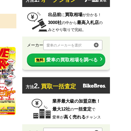
方法
出品前
買取相場
に
が分かる！
3000社
最高入札店
の中から
の
みとやり取りで完結。
メーカー
愛車のメーカーを選択
愛車の買取相場を調べる
無料
2.
買取一括査定
方法
業界最大級の加盟店数！
最大12社
一括査定
の
で
高く売れる
愛車が
チャンス