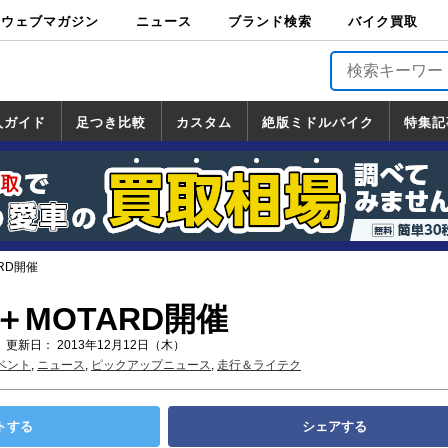
ウェブマガジン
ニュース
ブランド検索
バイク買取
バイクブロス・
原付＆ミニバイ
スポーツ＆ネイ
アメリカン＆ツ
ビッグスクータ
オフロード
バージンハーレ
バージンBMW
バージンドゥカ
バージントライ
ニュース
車両情報
イベント
キャンペ
トピック
バイク用
バイクパ
書籍・
サポート
お知らせ
ブランドを検
ブランドボイ
バイク買取
マガジンズ
ク
キッド
アラー
ー
ー
ティ
アンフ
TOP
ーン
ス
品
ーツ
DVD
索
ス
入ガイド
足つき比較
カスタム
絶版ミドルバイク
特集記
入ガイド
ンダ
マハ
ズキ
ワサキ
カスタム
ホンダ
ヤマハ
スズキ
カワサキ
道の駅調査隊
ツーリング情報局
日本の道50選
国道めぐり
林道ツーリング
絶版ミドルバイク
ホンダ
ヤマハ
スズキ
カワサキ
覧
一覧
一覧
ARD開催
E＋MOTARD開催
 更新日： 2013年12月12日（木）
ベント
,
ニュース
,
ピックアップニュース
,
走行＆ライテク
トする
シェアする