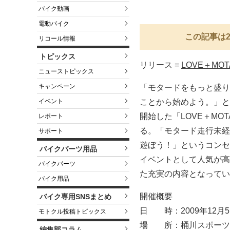
バイク動画
電動バイク
この記事は2
リコール情報
トピックス
リリース =
LOVE＋MOTA
ニューストピックス
キャンペーン
「モタードをもっと盛り
イベント
ことから始めよう。」と
開始した「LOVE＋MO
レポート
る。「モタード走行未経
サポート
遊ぼう！」というコンセ
バイクパーツ用品
イベントとして人気が高
バイクパーツ
た充実の内容となってい
バイク用品
開催概要
バイク専用SNSまとめ
日 時：2009年12月
モトクル投稿トピックス
場 所：桶川スポーツ
編集部コラム