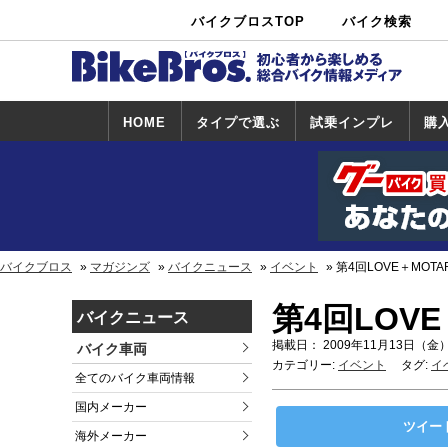
バイクブロスTOP
バイク検索
中古バイ
カタログ検
ショップ検
ク・新車検
索
索
索
HOME
タイプで選ぶ
試乗インプレ
購
スポーツ＆ネ
原付＆ミニバ
アメリカン＆
ビッグスクー
オフロード
試乗インプレ
ホンダ
ヤマハ
スズキ
カワサキ
ハーレー
BMW
トライアンフ
ドゥカティ
購
ホ
ヤ
ス
カ
イキッド
イク
クルーザー
ター
一覧
一
バイクブロス
マガジンズ
バイクニュース
イベント
第4回LOVE＋MOT
第4回LOV
バイクニュース
掲載日： 2009年11月13日（金）
バイク車両
カテゴリー:
イベント
タグ:
イ
全てのバイク車両情報
国内メーカー
ツイー
海外メーカー