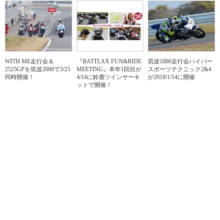
WITH ME走行会＆
『BATTLAX FUN&RIDE
筑波1000走行会ハイパー
2525GPを筑波2000で3/25
MEETING』本年1回目が
スポーツテクニック2&4
同時開催！
4/14に鈴鹿ツインサーキ
が2018/1/14に開催
ットで開催！