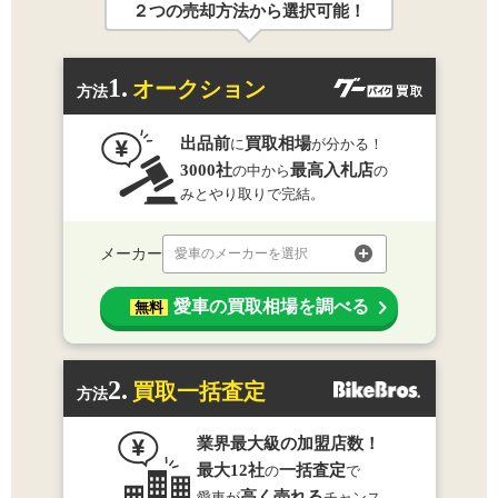
２つの売却方法から選択可能！
1.
オークション
方法
出品前
買取相場
に
が分かる！
3000社
最高入札店
の中から
の
みとやり取りで完結。
メーカー
愛車のメーカーを選択
愛車の買取相場を調べる
無料
2.
買取一括査定
方法
業界最大級の加盟店数！
最大12社
一括査定
の
で
高く売れる
愛車が
チャンス