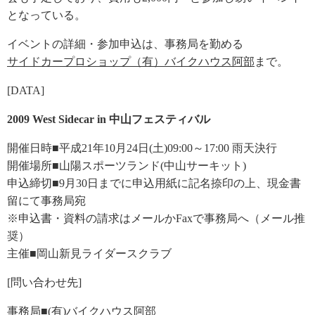
となっている。
イベントの詳細・参加申込は、事務局を勤める
サイドカープロショップ（有）バイクハウス阿部
まで。
[DATA]
2009 West Sidecar in 中山フェスティバル
開催日時■平成21年10月24日(土)09:00～17:00 雨天決行
開催場所■山陽スポーツランド(中山サーキット)
申込締切■9月30日までに申込用紙に記名捺印の上、現金書
留にて事務局宛
※申込書・資料の請求はメールかFaxで事務局へ（メール推
奨）
主催■岡山新見ライダースクラブ
[問い合わせ先]
事務局■
(有)バイクハウス阿部