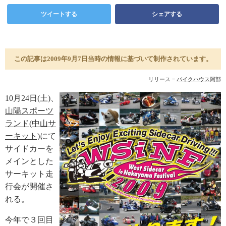
ツイートする
シェアする
この記事は2009年9月7日当時の情報に基づいて制作されています。
リリース =
バイクハウス阿部
10月24日(土)、
山陽スポーツ
ランド(中山サ
ーキット)
にて
サイドカーを
メインとした
サーキット走
行会が開催さ
れる。
今年で３回目