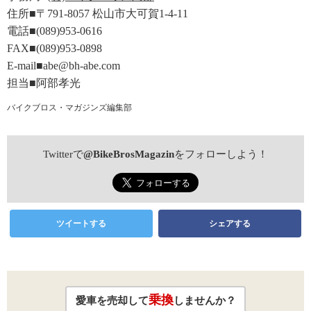
住所■〒791-8057 松山市大可賀1-4-11
電話■(089)953-0616
FAX■(089)953-0898
E-mail■abe@bh-abe.com
担当■阿部孝光
バイクブロス・マガジンズ編集部
Twitterで
@BikeBrosMagazin
をフォローしよう！
ツイートする
シェアする
乗換
愛車を売却して
しませんか？