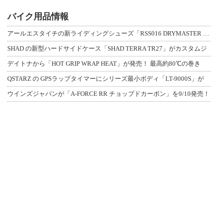
バイク用品情報
アールエスタイチの新ライディングシューズ「RSS016 DRYMASTER スト
SHAD の新型ハードサイドケース「SHAD TERRA TR27」がカスタムジ
デイトナから「HOT GRIP WRAP HEAT」が発売！ 最高約80℃の巻き
QSTARZ の GPSラップタイマーにシリーズ最小ボディ「LT-9000S」が
ウインズジャパンが「A-FORCE RR チョップドカーボン」を9/10発売！