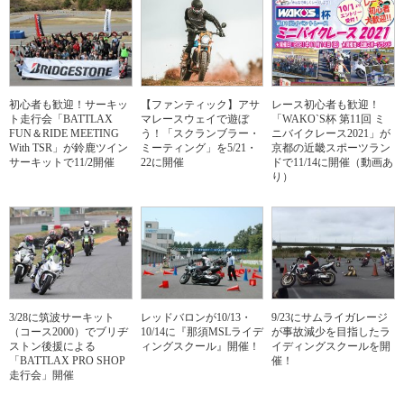
初心者も歓迎！サーキッ
【ファンティック】アサ
レース初心者も歓迎！
ト走行会「BATTLAX
マレースウェイで遊ぼ
「WAKO`S杯 第11回 ミ
FUN＆RIDE MEETING
う！「スクランブラー・
ニバイクレース2021」が
With TSR」が鈴鹿ツイン
ミーティング」を5/21・
京都の近畿スポーツラン
サーキットで11/2開催
22に開催
ドで11/14に開催（動画あ
り）
3/28に筑波サーキット
レッドバロンが10/13・
9/23にサムライガレージ
（コース2000）でブリヂ
10/14に『那須MSLライデ
が事故減少を目指したラ
ストン後援による
ィングスクール』開催！
イディングスクールを開
「BATTLAX PRO SHOP
催！
走行会」開催