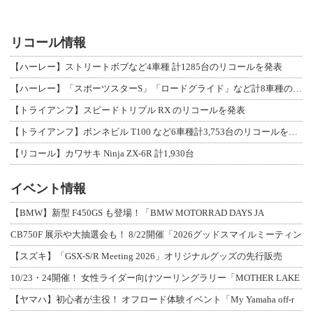
リコール情報
【ハーレー】ストリートボブなど4車種 計1285台のリコールを発表
【ハーレー】「スポーツスターS」「ロードグライド」など計8車種のリコールを発表
【トライアンフ】スピードトリプル RX のリコールを発表
【トライアンフ】ボンネビル T100 など6車種計3,753台のリコールを発表
【リコール】カワサキ Ninja ZX-6R 計1,930台
イベント情報
【BMW】新型 F450GS も登場！「BMW MOTORRAD DAYS JA
CB750F 展示や大抽選会も！ 8/22開催「2026グッドスマイルミーティン
【スズキ】「GSX-S/R Meeting 2026」オリジナルグッズの先行販売
10/23・24開催！ 女性ライダー向けツーリングラリー「MOTHER LAKE
【ヤマハ】初心者が主役！ オフロード体験イベント「My Yamaha off-r