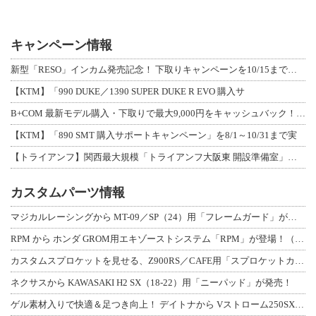
キャンペーン情報
新型「RESO」インカム発売記念！ 下取りキャンペーンを10/15まで延長して開
【KTM】「990 DUKE／1390 SUPER DUKE R EVO 購入サ
B+COM 最新モデル購入・下取りで最大9,000円をキャッシュバック！「B+F
【KTM】「890 SMT 購入サポートキャンペーン」を8/1～10/31まで実
【トライアンフ】関西最大規模「トライアンフ大阪東 開設準備室」がオープン！ 限定
カスタムパーツ情報
マジカルレーシングから MT-09／SP（24）用「フレームガード」が登場！
RPM から ホンダ GROM用エキゾーストシステム「RPM」が登場！（動画あり
カスタムスプロケットを見せる、Z900RS／CAFE用「スプロケットカバーフルキ
ネクサスから KAWASAKI H2 SX（18-22）用「ニーパッド」が発売！
ゲル素材入りで快適＆足つき向上！ デイトナから Vストローム250SX用「快適ロ