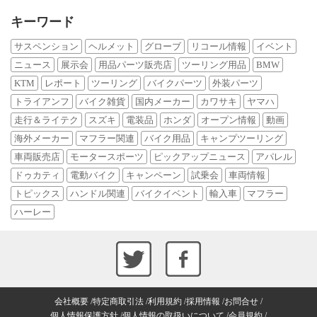
キーワード
サスペンション
ヘルメット
グローブ
リコール情報
イベント
ニュース
展示会
用品パーツ販売店
ツーリング用品
BMW
KTM
レポート
ツーリング
バイクパーツ
外装パーツ
トライアンフ
バイク雑貨
国内メーカー
カワサキ
ヤマハ
走行＆ライテク
スズキ
電装品
ホンダ
オープン情報
動画
海外メーカー
マフラー関連
バイク用品
キャンプツーリング
車両販売店
モータースポーツ
ピックアップニュース
アパレル
ドゥカティ
電動バイク
キャンペーン
試乗会
車両情報
トピックス
ハンドル関連
バイクイベント
輸入車
マフラー
ハーレー
会社概要
特定商取引法
利用規約
採用情報
お問合せ
個人情報保護方針
個人情報の取扱いについて
会員規約