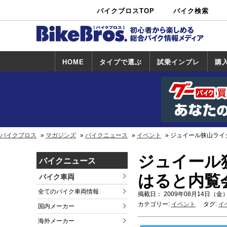
バイクブロスTOP
バイク検索
中古バイ
カタログ検
ショップ検
ク・新車検
索
索
索
HOME
タイプで選ぶ
試乗インプレ
購
スポーツ＆ネ
原付＆ミニバ
アメリカン＆
ビッグスクー
オフロード
試乗インプレ
ホンダ
ヤマハ
スズキ
カワサキ
ハーレー
BMW
トライアンフ
ドゥカティ
購
ホ
ヤ
ス
カ
イキッド
イク
クルーザー
ター
一覧
一
バイクブロス
マガジンズ
バイクニュース
イベント
ジュイール狭山ライ
ジュイール
バイクニュース
はると内覧
バイク車両
全てのバイク車両情報
掲載日： 2009年08月14日（金）
カテゴリー:
イベント
タグ:
イ
国内メーカー
海外メーカー