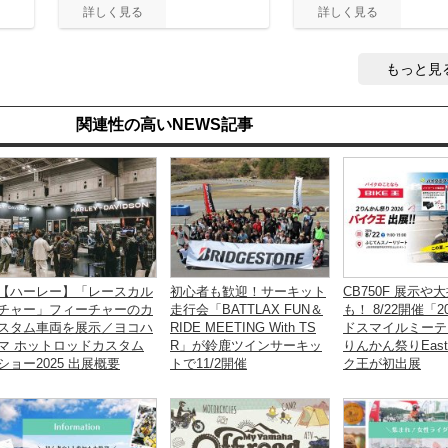
もっと見
関連性の高いNEWS記事
【ハーレー】「レースカル
初心者も歓迎！サーキット
CB750F 展示や
チャー」フィーチャーのカ
走行会「BATTLAX FUN＆
も！ 8/22開催「2
スタム車両を展示／ヨコハ
RIDE MEETING With TS
ドスマイルミーテ
マ ホットロッドカスタム
R」が鈴鹿ツインサーキッ
りんかん祭りEas
ショー2025 出展概要
トで11/2開催
ク王が初出展