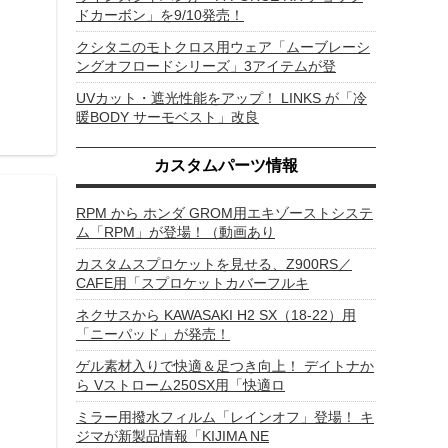
ドカーボン」を9/10発売！
クシタニのモトクロス用ウェア「ムーブレーシ
ングオフロードシリーズ」3アイテムが登
UVカット・遮光性能をアップ！ LINKS が「冷
暖BODY サーモベスト」改良
カスタムパーツ情報
RPM から ホンダ GROM用エキゾーストシステ
ム「RPM」が登場！（動画あり
カスタムスプロケットを見せる、Z900RS／
CAFE用「スプロケットカバーフルキ
ネクサスから KAWASAKI H2 SX（18-22）用
「ニーパッド」が発売！
ゲル素材入りで快適＆足つき向上！ デイトナか
ら Vストローム250SX用「快適ロ
ミラー用撥水フィルム「レインオフ」登場！ キ
ジマが新製品情報「KIJIMA NE