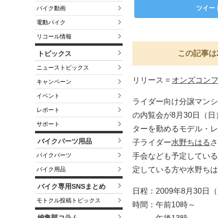
ツイー
バイク動画
電動バイク
リコール情報
この記事は
トピックス
ニューストピックス
リリース =
オンズコン
キャンペーン
イベント
ライダー向け分譲マンシ
レポート
の内覧会が8月30日（
サポート
ターを勤めるモデル・レ
バイクパーツ用品
子ライダー
水野ちはる
さ
バイクパーツ
手会なども予定している
定している方や水野ちは
バイク用品
バイク専用SNSまとめ
日程：2009年8月30日
モトクル投稿トピックス
時間：午前10時～
編集部コラム