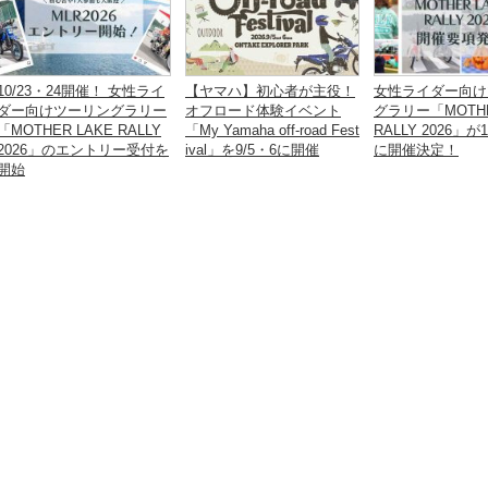
10/23・24開催！ 女性ライ
【ヤマハ】初心者が主役！
女性ライダー向け
ダー向けツーリングラリー
オフロード体験イベント
グラリー「MOTHE
「MOTHER LAKE RALLY
「My Yamaha off-road Fest
RALLY 2026」が1
2026」のエントリー受付を
ival」を9/5・6に開催
に開催決定！
開始