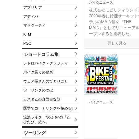
バイクニュース
アプリリア
株式会社モビリティランド
2020年春に鈴鹿サーキット
アディバ
テルのMAIN館を『THE
マラグーティ
MAIN』としてリニューア
ープンすると発表した。
KTM
PGO
ショートコラム集
レトロバイク・グラフティ
バイク乗りの勘所
ウェア屋さんのひとりごと
ツーリングのつぼ
カスタムの真面目な話
バイクニュース
医学でコーナリングを極める!
流浪ライター“のぶを”の『た
びたび、旅へ』
ツーリング