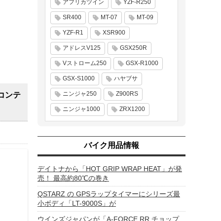
アフリカツイン
YZF-R250
SR400
MT-07
MT-09
YZF-R1
XSR900
アドレスV125
GSX250R
Vストローム250
GSX-R1000
GSX-S1000
ハヤブサ
ニンジャ250
Z900RS
コンテ
ニンジャ1000
ZRX1200
バイク用品情報
デイトナから「HOT GRIP WRAP HEAT」が発
売！ 最高約80℃の巻き
QSTARZ の GPSラップタイマーにシリーズ最
小ボディ「LT-9000S」が
ウインズジャパンが「A-FORCE RR チョップ