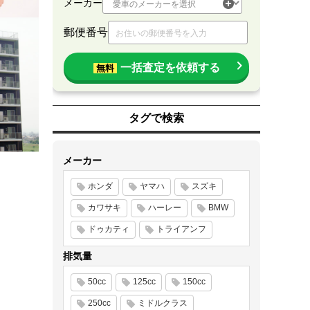
メーカー
郵便番号
一括査定を依頼する
無料
タグで検索
メーカー
ホンダ
ヤマハ
スズキ
カワサキ
ハーレー
BMW
ドゥカティ
トライアンフ
排気量
50cc
125cc
150cc
250cc
ミドルクラス