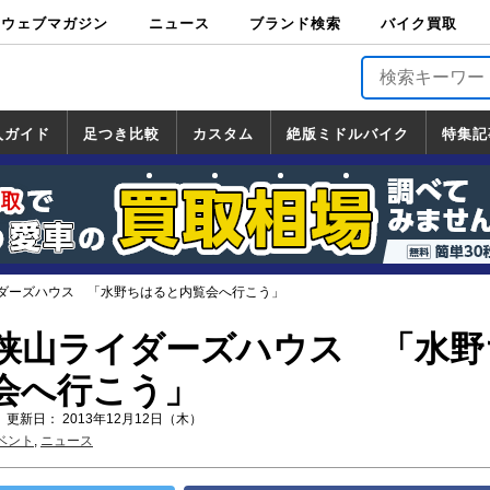
ウェブマガジン
ニュース
ブランド検索
バイク買取
バイクブロス・
原付＆ミニバイ
スポーツ＆ネイ
アメリカン＆ツ
ビッグスクータ
オフロード
バージンハーレ
バージンBMW
バージンドゥカ
バージントライ
ニュース
車両情報
イベント
キャンペ
トピック
バイク用
バイクパ
書籍・
サポート
お知らせ
ブランドを検
ブランドボイ
バイク買取
マガジンズ
ク
キッド
アラー
ー
ー
ティ
アンフ
TOP
ーン
ス
品
ーツ
DVD
索
ス
入ガイド
足つき比較
カスタム
絶版ミドルバイク
特集記
入ガイド
ンダ
マハ
ズキ
ワサキ
カスタム
ホンダ
ヤマハ
スズキ
カワサキ
道の駅調査隊
ツーリング情報局
日本の道50選
国道めぐり
林道ツーリング
絶版ミドルバイク
ホンダ
ヤマハ
スズキ
カワサキ
覧
一覧
一覧
ダーズハウス 「水野ちはると内覧会へ行こう」
狭山ライダーズハウス 「水野
会へ行こう」
 更新日： 2013年12月12日（木）
ベント
,
ニュース