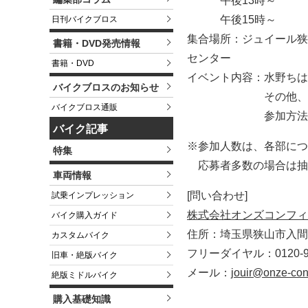
午後13時～
午後15時～
日刊バイクブロス
集合場所：ジュイール狭
書籍・DVD発売情報
センター
書籍・DVD
イベント内容：水野ちは
バイクブロスのお知らせ
その他、サイン
バイクブロス通販
参加方法：メール
バイク記事
※参加人数は、各部につ
特集
応募者多数の場合は抽
車両情報
[問い合わせ]
試乗インプレッション
株式会社オンズコンフィ
バイク購入ガイド
住所：埼玉県狭山市入
カスタムバイク
フリーダイヤル：0120-95
旧車・絶版バイク
メール：
jouir@onze-conf
絶版ミドルバイク
購入基礎知識