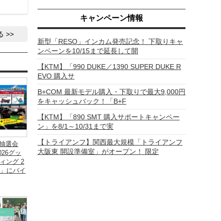
キャンペーン情報
る
新型「RESO」インカム発売記念！ 下取りキャ
ンペーンを10/15まで延長して開
【KTM】「990 DUKE／1390 SUPER DUKE R
EVO 購入サ
B+COM 最新モデル購入・下取りで最大9,000円
をキャッシュバック！「B+F
【KTM】「890 SMT 購入サポートキャンペー
ン」を8/1～10/31まで実
【トライアンフ】関西最大規模「トライアンフ
大抽選会
大阪東 開設準備室」がオープン！ 限定
026グッ
ィング 2
t」にバイ