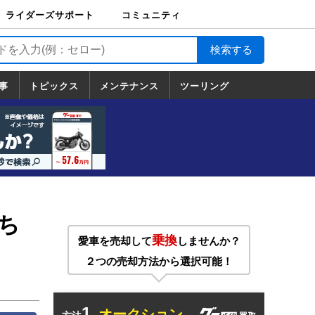
ライダーズサポート
コミュニティ
ライダーズサポート
バイク輸送
バイクガレージライ
バイク車両保険
ロードサービス
バイク試乗
コミュニティ
日記
ツーリング
カスタム
TOP
フ
TOP
事
トピックス
メンテナンス
ツーリング
トピックス
ホンダ
ヤマハ
スズキ
カワサキ
ハーレーダ
BMW
ドゥカティ
トライアン
メンテナンス
基本整備
部位別メンテ
工具の使い方
ツール100選
メンテのうん
一覧
ビッドソン
フ
一覧
ちく
ち
乗換
愛車を売却して
しませんか？
２つの売却方法から選択可能！
1.
オークション