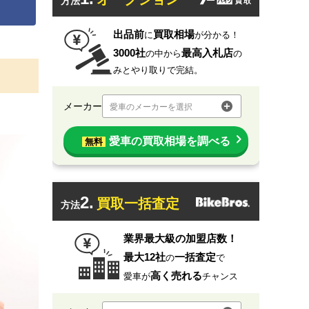
方法
出品前
買取相場
に
が分かる！
3000社
最高入札店
の中から
の
みとやり取りで完結。
メーカー
愛車のメーカーを選択
愛車の買取相場を調べる
無料
2.
買取一括査定
方法
業界最大級の加盟店数！
最大12社
一括査定
の
で
高く売れる
愛車が
チャンス