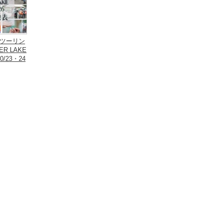
ツーリン
R LAKE
0/23・24