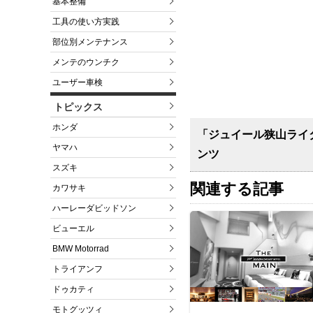
基本整備
工具の使い方実践
部位別メンテナンス
メンテのウンチク
ユーザー車検
トピックス
ホンダ
「ジュイール狭山ライ
ヤマハ
ンツ
スズキ
関連する記事
カワサキ
ハーレーダビッドソン
ビューエル
BMW Motorrad
トライアンフ
ドゥカティ
モトグッツィ