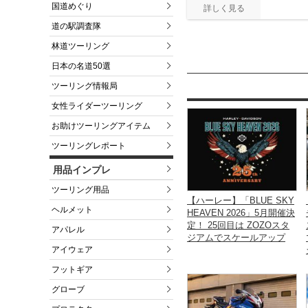
国道めぐり
道の駅調査隊
林道ツーリング
日本の名道50選
ツーリング情報局
女性ライダーツーリング
お助けツーリングアイテム
ツーリングレポート
用品インプレ
ツーリング用品
【ハーレー】「BLUE SKY
ヘルメット
HEAVEN 2026」5月開催決
定！ 25回目は ZOZOスタ
アパレル
ジアムでスケールアップ
アイウェア
フットギア
グローブ