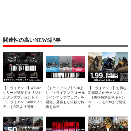
関連性の高いNEWS記事
【トライアンフ】400occ
【トライアンフ】5/16よ
【トライアンフ】お得な
シリーズ試乗でオリジナ
り「トライアンフ オール
新車購入のチャンス！
ルグッズプレゼント！
ラインアップフェア」を
「1.99%特別金利キャン
「トライアンフ400ccフェ
開催、見積もり依頼で特
ペーン」を6/30まで開催
ア」を5/23より開催
典を進呈
中