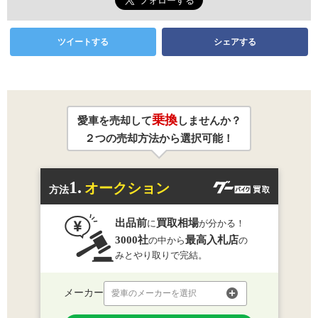
ツイートする
シェアする
乗換
愛車を売却して
しませんか？
２つの売却方法から選択可能！
1.
オークション
方法
出品前
買取相場
に
が分かる！
3000社
最高入札店
の中から
の
みとやり取りで完結。
メーカー
愛車のメーカーを選択