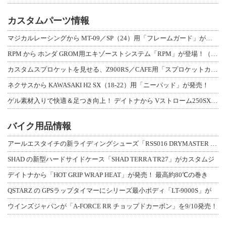
カスタムパーツ情報
マジカルレーシングから MT-09／SP（24）用「フレームガード」が登場！
RPM から ホンダ GROM用エキゾーストシステム「RPM」が登場！（動画あり
カスタムスプロケットを見せる、Z900RS／CAFE用「スプロケットカバーフルキ
ネクサスから KAWASAKI H2 SX（18-22）用「ニーパッド」が発売！
ゲル素材入りで快適＆足つき向上！ デイトナから Vストローム250SX用「快適ロ
バイク用品情報
アールエスタイチの新ライディングシューズ「RSS016 DRYMASTER スト
SHAD の新型ハードサイドケース「SHAD TERRA TR27」がカスタムジ
デイトナから「HOT GRIP WRAP HEAT」が発売！ 最高約80℃の巻き
QSTARZ の GPSラップタイマーにシリーズ最小ボディ「LT-9000S」が
ウインズジャパンが「A-FORCE RR チョップドカーボン」を9/10発売！