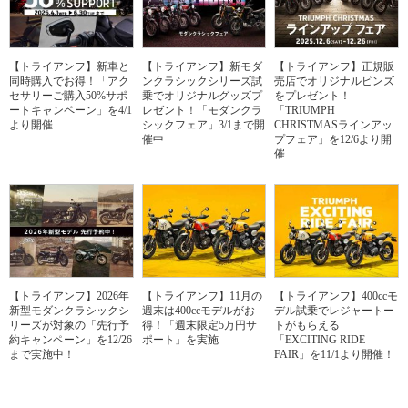
【トライアンフ】新車と
【トライアンフ】新モダ
【トライアンフ】正規販
同時購入でお得！「アク
ンクラシックシリーズ試
売店でオリジナルピンズ
セサリーご購入50%サポ
乗でオリジナルグッズプ
をプレゼント！
ートキャンペーン」を4/1
レゼント！「モダンクラ
「TRIUMPH
より開催
シックフェア」3/1まで開
CHRISTMASラインアッ
催中
プフェア」を12/6より開
催
【トライアンフ】2026年
【トライアンフ】11月の
【トライアンフ】400ccモ
新型モダンクラシックシ
週末は400ccモデルがお
デル試乗でレジャートー
リーズが対象の「先行予
得！「週末限定5万円サ
トがもらえる
約キャンペーン」を12/26
ポート」を実施
「EXCITING RIDE
まで実施中！
FAIR」を11/1より開催！