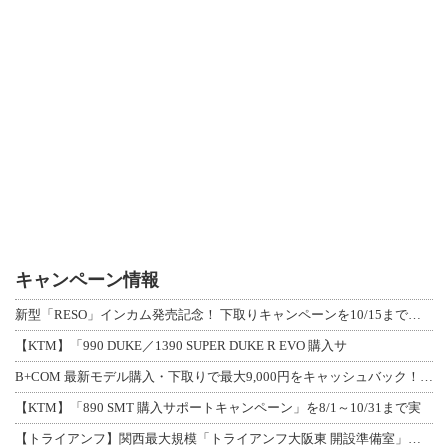
キャンペーン情報
新型「RESO」インカム発売記念！ 下取りキャンペーンを10/15まで延長して開
【KTM】「990 DUKE／1390 SUPER DUKE R EVO 購入サ
B+COM 最新モデル購入・下取りで最大9,000円をキャッシュバック！「B+F
【KTM】「890 SMT 購入サポートキャンペーン」を8/1～10/31まで実
【トライアンフ】関西最大規模「トライアンフ大阪東 開設準備室」がオープン！ 限定