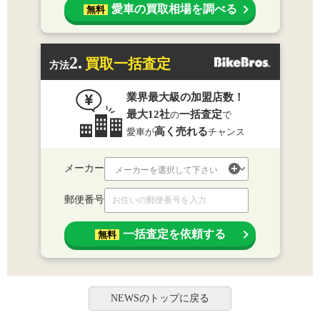
愛車の買取相場を調べる
無料
2.
買取一括査定
方法
業界最大級の加盟店数！
最大12社
一括査定
の
で
高く売れる
愛車が
チャンス
メーカー
郵便番号
一括査定を依頼する
無料
NEWSのトップに戻る