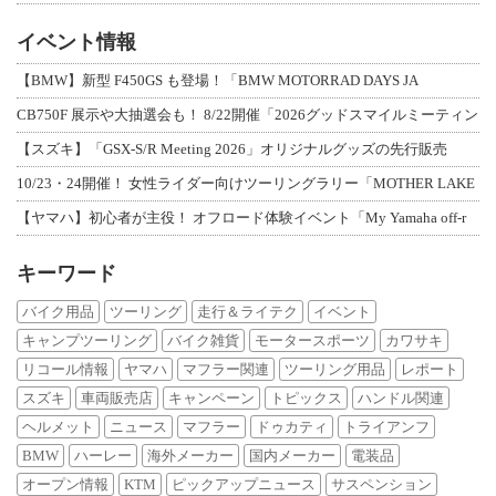
イベント情報
【BMW】新型 F450GS も登場！「BMW MOTORRAD DAYS JA
CB750F 展示や大抽選会も！ 8/22開催「2026グッドスマイルミーティン
【スズキ】「GSX-S/R Meeting 2026」オリジナルグッズの先行販売
10/23・24開催！ 女性ライダー向けツーリングラリー「MOTHER LAKE
【ヤマハ】初心者が主役！ オフロード体験イベント「My Yamaha off-r
キーワード
バイク用品
ツーリング
走行＆ライテク
イベント
キャンプツーリング
バイク雑貨
モータースポーツ
カワサキ
リコール情報
ヤマハ
マフラー関連
ツーリング用品
レポート
スズキ
車両販売店
キャンペーン
トピックス
ハンドル関連
ヘルメット
ニュース
マフラー
ドゥカティ
トライアンフ
BMW
ハーレー
海外メーカー
国内メーカー
電装品
オープン情報
KTM
ピックアップニュース
サスペンション