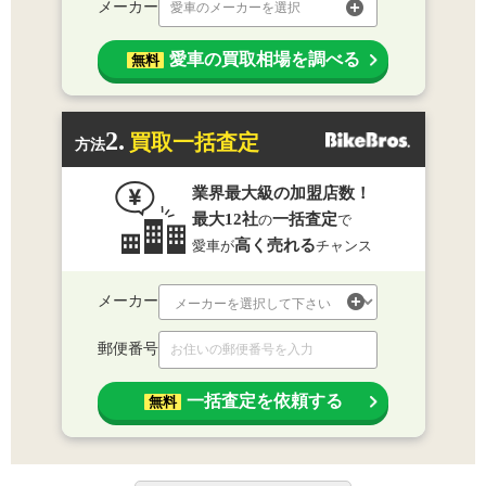
メーカー
愛車のメーカーを選択
愛車の買取相場を調べる
無料
2.
買取一括査定
方法
業界最大級の加盟店数！
最大12社
一括査定
の
で
高く売れる
愛車が
チャンス
メーカー
郵便番号
一括査定を依頼する
無料