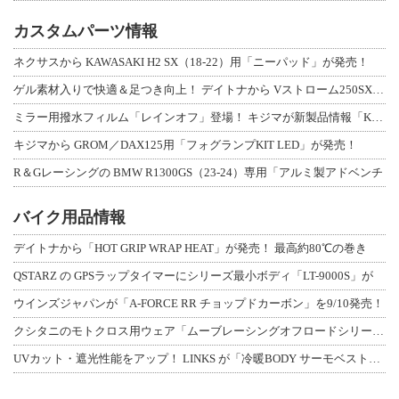
カスタムパーツ情報
ネクサスから KAWASAKI H2 SX（18-22）用「ニーパッド」が発売！
ゲル素材入りで快適＆足つき向上！ デイトナから Vストローム250SX用「快適ロ
ミラー用撥水フィルム「レインオフ」登場！ キジマが新製品情報「KIJIMA NE
キジマから GROM／DAX125用「フォグランプKIT LED」が発売！
R＆Gレーシングの BMW R1300GS（23-24）専用「アルミ製アドベンチ
バイク用品情報
デイトナから「HOT GRIP WRAP HEAT」が発売！ 最高約80℃の巻き
QSTARZ の GPSラップタイマーにシリーズ最小ボディ「LT-9000S」が
ウインズジャパンが「A-FORCE RR チョップドカーボン」を9/10発売！
クシタニのモトクロス用ウェア「ムーブレーシングオフロードシリーズ」3アイテムが登
UVカット・遮光性能をアップ！ LINKS が「冷暖BODY サーモベスト」改良