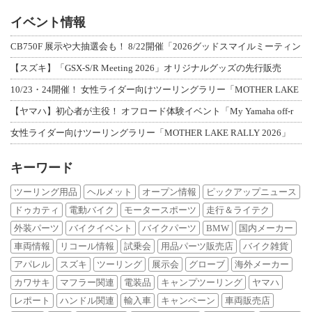
イベント情報
CB750F 展示や大抽選会も！ 8/22開催「2026グッドスマイルミーティン
【スズキ】「GSX-S/R Meeting 2026」オリジナルグッズの先行販売
10/23・24開催！ 女性ライダー向けツーリングラリー「MOTHER LAKE
【ヤマハ】初心者が主役！ オフロード体験イベント「My Yamaha off-r
女性ライダー向けツーリングラリー「MOTHER LAKE RALLY 2026」
キーワード
ツーリング用品
ヘルメット
オープン情報
ピックアップニュース
ドゥカティ
電動バイク
モータースポーツ
走行＆ライテク
外装パーツ
バイクイベント
バイクパーツ
BMW
国内メーカー
車両情報
リコール情報
試乗会
用品パーツ販売店
バイク雑貨
アパレル
スズキ
ツーリング
展示会
グローブ
海外メーカー
カワサキ
マフラー関連
電装品
キャンプツーリング
ヤマハ
レポート
ハンドル関連
輸入車
キャンペーン
車両販売店