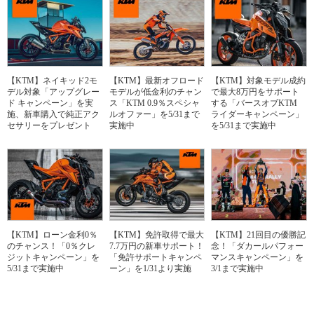
【KTM】ネイキッド2モ
【KTM】最新オフロード
【KTM】対象モデル成約
デル対象「アップグレー
モデルが低金利のチャン
で最大8万円をサポート
ド キャンペーン」を実
ス「KTM 0.9％スペシャ
する「バースオブKTM
施、新車購入で純正アク
ルオファー」を5/31まで
ライダーキャンペーン」
セサリーをプレゼント
実施中
を5/31まで実施中
【KTM】ローン金利0％
【KTM】免許取得で最大
【KTM】21回目の優勝記
のチャンス！「0％クレ
7.7万円の新車サポート！
念！「ダカールパフォー
ジットキャンペーン」を
「免許サポートキャンペ
マンスキャンペーン」を
5/31まで実施中
ーン」を1/31より実施
3/1まで実施中