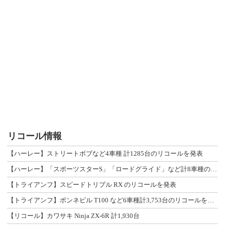
リコール情報
【ハーレー】ストリートボブなど4車種 計1285台のリコールを発表
【ハーレー】「スポーツスターS」「ロードグライド」など計8車種のリコールを発表
【トライアンフ】スピードトリプル RX のリコールを発表
【トライアンフ】ボンネビル T100 など6車種計3,753台のリコールを発表
【リコール】カワサキ Ninja ZX-6R 計1,930台