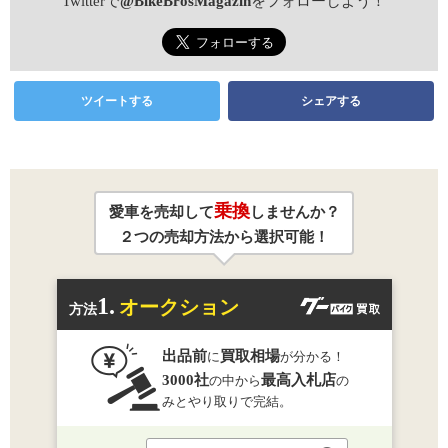
Twitterで
@BikeBrosMagazin
をフォローしよう！
ツイートする
シェアする
乗換
愛車を売却して
しませんか？
２つの売却方法から選択可能！
1.
オークション
方法
出品前
買取相場
に
が分かる！
3000社
最高入札店
の中から
の
みとやり取りで完結。