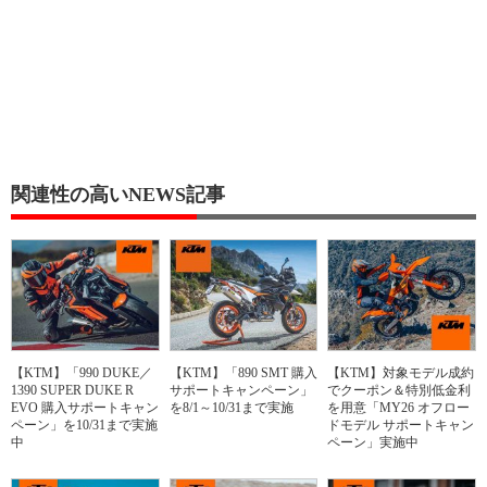
関連性の高いNEWS記事
【KTM】「990 DUKE／
【KTM】「890 SMT 購入
【KTM】対象モデル成約
1390 SUPER DUKE R
サポートキャンペーン」
でクーポン＆特別低金利
EVO 購入サポートキャン
を8/1～10/31まで実施
を用意「MY26 オフロー
ペーン」を10/31まで実施
ドモデル サポートキャン
中
ペーン」実施中