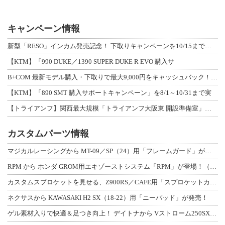
キャンペーン情報
新型「RESO」インカム発売記念！ 下取りキャンペーンを10/15まで延長して開
【KTM】「990 DUKE／1390 SUPER DUKE R EVO 購入サ
B+COM 最新モデル購入・下取りで最大9,000円をキャッシュバック！「B+F
【KTM】「890 SMT 購入サポートキャンペーン」を8/1～10/31まで実
【トライアンフ】関西最大規模「トライアンフ大阪東 開設準備室」がオープン！ 限定
カスタムパーツ情報
マジカルレーシングから MT-09／SP（24）用「フレームガード」が登場！
RPM から ホンダ GROM用エキゾーストシステム「RPM」が登場！（動画あり
カスタムスプロケットを見せる、Z900RS／CAFE用「スプロケットカバーフルキ
ネクサスから KAWASAKI H2 SX（18-22）用「ニーパッド」が発売！
ゲル素材入りで快適＆足つき向上！ デイトナから Vストローム250SX用「快適ロ