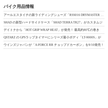
バイク用品情報
アールエスタイチの新ライディングシューズ「RSS016 DRYMASTER スト
SHAD の新型ハードサイドケース「SHAD TERRA TR27」がカスタムジ
デイトナから「HOT GRIP WRAP HEAT」が発売！ 最高約80℃の巻き
QSTARZ の GPSラップタイマーにシリーズ最小ボディ「LT-9000S」が
ウインズジャパンが「A-FORCE RR チョップドカーボン」を9/10発売！