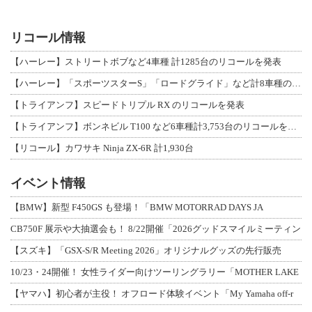
リコール情報
【ハーレー】ストリートボブなど4車種 計1285台のリコールを発表
【ハーレー】「スポーツスターS」「ロードグライド」など計8車種のリコールを発表
【トライアンフ】スピードトリプル RX のリコールを発表
【トライアンフ】ボンネビル T100 など6車種計3,753台のリコールを発表
【リコール】カワサキ Ninja ZX-6R 計1,930台
イベント情報
【BMW】新型 F450GS も登場！「BMW MOTORRAD DAYS JA
CB750F 展示や大抽選会も！ 8/22開催「2026グッドスマイルミーティン
【スズキ】「GSX-S/R Meeting 2026」オリジナルグッズの先行販売
10/23・24開催！ 女性ライダー向けツーリングラリー「MOTHER LAKE
【ヤマハ】初心者が主役！ オフロード体験イベント「My Yamaha off-r