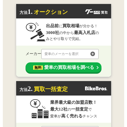
1.
オークション
方法
出品前
買取相場
に
が分かる！
3000社
最高入札店
の中から
の
みとやり取りで完結。
メーカー
愛車のメーカーを選択
愛車の買取相場を調べる
無料
2.
買取一括査定
方法
業界最大級の加盟店数！
最大12社
一括査定
の
で
高く売れる
愛車が
チャンス