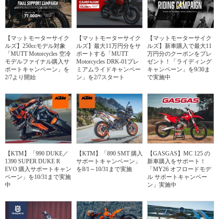
【マットモーターサイク
【マットモーターサイク
【マットモーターサイク
ルズ】250ccモデル対象
ルズ】最大11万円分をサ
ルズ】新車購入で最大11
「MUTT Motorcycles 空冷
ポートする「MUTT
万円分のクーポンをプレ
モデルファイナル購入サ
Motorcycles DRK-01プレ
ゼント！「ライディング
ポートキャンペーン」を
ミアムライドキャンペー
キャンペーン」を9/30ま
2/7より開始
ン」を2/7スタート
で実施中
【KTM】「990 DUKE／
【KTM】「890 SMT 購入
【GASGAS】MC 125 の
1390 SUPER DUKE R
サポートキャンペーン」
新車購入をサポート！
EVO 購入サポートキャン
を8/1～10/31まで実施
「MY26 オフロードモデ
ペーン」を10/31まで実施
ル サポートキャンペー
中
ン」実施中