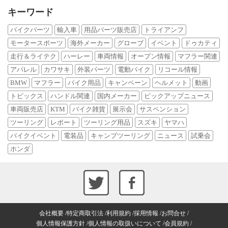
キーワード
バイクパーツ
輸入車
用品パーツ販売店
トライアンフ
モータースポーツ
海外メーカー
グローブ
イベント
ドゥカティ
走行＆ライテク
ハーレー
車両情報
オープン情報
マフラー関連
アパレル
カワサキ
外装パーツ
電動バイク
リコール情報
BMW
マフラー
バイク用品
キャンペーン
ヘルメット
動画
トピックス
ハンドル関連
国内メーカー
ピックアップニュース
車両販売店
KTM
バイク雑貨
展示会
サスペンション
ツーリング
レポート
ツーリング用品
スズキ
ヤマハ
バイクイベント
電装品
キャンプツーリング
ニュース
試乗会
ホンダ
会社概要
特定商取引法
利用規約
採用情報
お問合せ
個人情報保護方針
個人情報の取扱いについて
会員規約