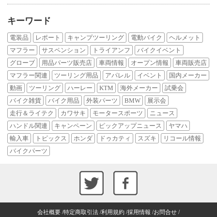
キーワード
電装品
レポート
キャンプツーリング
電動バイク
ヘルメット
マフラー
サスペンション
トライアンフ
バイクイベント
グローブ
用品パーツ販売店
車両情報
オープン情報
車両販売店
マフラー関連
ツーリング用品
アパレル
イベント
国内メーカー
動画
ツーリング
ハーレー
KTM
海外メーカー
試乗会
バイク雑貨
バイク用品
外装パーツ
BMW
展示会
走行＆ライテク
カワサキ
モータースポーツ
ニュース
ハンドル関連
キャンペーン
ピックアップニュース
ヤマハ
輸入車
トピックス
ホンダ
ドゥカティ
スズキ
リコール情報
バイクパーツ
会社概要
特定商取引法
利用規約
採用情報
お問合せ