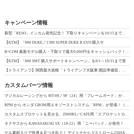
キャンペーン情報
新型「RESO」インカム発売記念！ 下取りキャンペーンを10/15まで延長して開
【KTM】「990 DUKE／1390 SUPER DUKE R EVO 購入サ
B+COM 最新モデル購入・下取りで最大9,000円をキャッシュバック！「B+F
【KTM】「890 SMT 購入サポートキャンペーン」を8/1～10/31まで実
【トライアンフ】関西最大規模「トライアンフ大阪東 開設準備室」がオープン！ 限定
カスタムパーツ情報
マジカルレーシングから MT-09／SP（24）用「フレームガード」が登場！
RPM から ホンダ GROM用エキゾーストシステム「RPM」が登場！（動画あり
カスタムスプロケットを見せる、Z900RS／CAFE用「スプロケットカバーフルキ
ネクサスから KAWASAKI H2 SX（18-22）用「ニーパッド」が発売！
ゲル素材入りで快適＆足つき向上！ デイトナから Vストローム250SX用「快適ロ