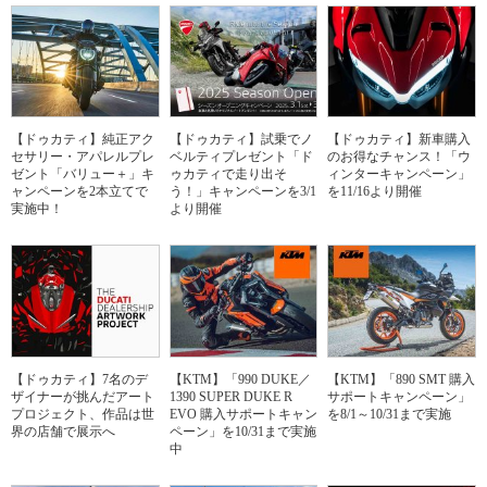
【ドゥカティ】純正アク
【ドゥカティ】試乗でノ
【ドゥカティ】新車購入
セサリー・アパレルプレ
ベルティプレゼント「ド
のお得なチャンス！「ウ
ゼント「バリュー＋」キ
ゥカティで走り出そ
ィンターキャンペーン」
ャンペーンを2本立てで
う！」キャンペーンを3/1
を11/16より開催
実施中！
より開催
【ドゥカティ】7名のデ
【KTM】「990 DUKE／
【KTM】「890 SMT 購入
ザイナーが挑んだアート
1390 SUPER DUKE R
サポートキャンペーン」
プロジェクト、作品は世
EVO 購入サポートキャン
を8/1～10/31まで実施
界の店舗で展示へ
ペーン」を10/31まで実施
中