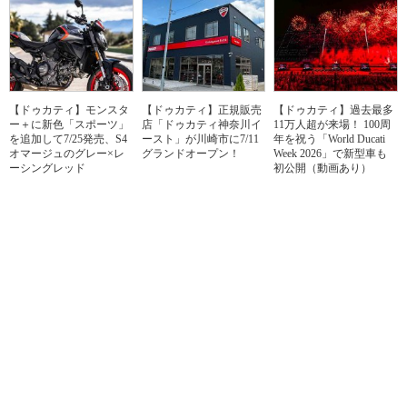
【ドゥカティ】モンスタ
【ドゥカティ】正規販売
【ドゥカティ】過去最多
ー＋に新色「スポーツ」
店「ドゥカティ神奈川イ
11万人超が来場！ 100周
を追加して7/25発売、S4
ースト」が川崎市に7/11
年を祝う「World Ducati
オマージュのグレー×レ
グランドオープン！
Week 2026」で新型車も
ーシングレッド
初公開（動画あり）