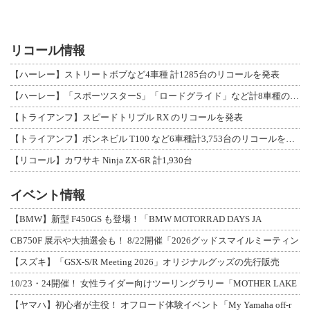
リコール情報
【ハーレー】ストリートボブなど4車種 計1285台のリコールを発表
【ハーレー】「スポーツスターS」「ロードグライド」など計8車種のリコールを発表
【トライアンフ】スピードトリプル RX のリコールを発表
【トライアンフ】ボンネビル T100 など6車種計3,753台のリコールを発表
【リコール】カワサキ Ninja ZX-6R 計1,930台
イベント情報
【BMW】新型 F450GS も登場！「BMW MOTORRAD DAYS JA
CB750F 展示や大抽選会も！ 8/22開催「2026グッドスマイルミーティン
【スズキ】「GSX-S/R Meeting 2026」オリジナルグッズの先行販売
10/23・24開催！ 女性ライダー向けツーリングラリー「MOTHER LAKE
【ヤマハ】初心者が主役！ オフロード体験イベント「My Yamaha off-r