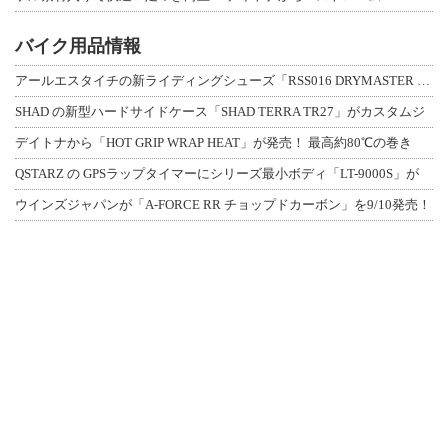
バイク用品情報
アールエスタイチの新ライディングシューズ「RSS016 DRYMASTER スト
SHAD の新型ハードサイドケース「SHAD TERRA TR27」がカスタムジ
デイトナから「HOT GRIP WRAP HEAT」が発売！ 最高約80℃の巻き
QSTARZ の GPSラップタイマーにシリーズ最小ボディ「LT-9000S」が
ウインズジャパンが「A-FORCE RR チョップドカーボン」を9/10発売！