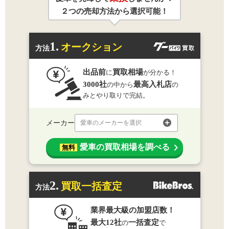
２つの売却方法から選択可能！
1.
オークション
方法
出品前
買取相場
に
が分かる！
3000社
最高入札店
の中から
の
みとやり取りで完結。
メーカー
愛車のメーカーを選択
愛車の買取相場を調べる
無料
2.
買取一括査定
方法
業界最大級の加盟店数！
最大12社
一括査定
の
で