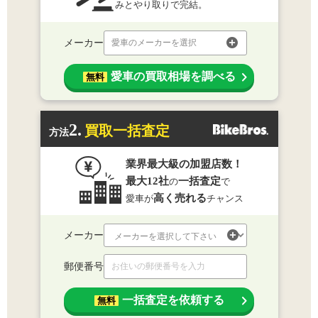
みとやり取りで完結。
メーカー
愛車のメーカーを選択
愛車の買取相場を調べる
無料
2.
買取一括査定
方法
業界最大級の加盟店数！
最大12社
一括査定
の
で
高く売れる
愛車が
チャンス
メーカー
郵便番号
一括査定を依頼する
無料