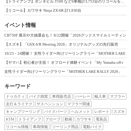
【トライアンフ】ボンネビル T100 など6車種計3,753台のリコールを発表
【リコール】カワサキ Ninja ZX-6R 計1,930台
イベント情報
CB750F 展示や大抽選会も！ 8/22開催「2026グッドスマイルミーティン
【スズキ】「GSX-S/R Meeting 2026」オリジナルグッズの先行販売
10/23・24開催！ 女性ライダー向けツーリングラリー「MOTHER LAKE
【ヤマハ】初心者が主役！ オフロード体験イベント「My Yamaha off-r
女性ライダー向けツーリングラリー「MOTHER LAKE RALLY 2026」
キーワード
ドゥカティ
バイク雑貨
車両販売店
ハーレー
輸入車
マフラー
走行＆ライテク
サスペンション
マフラー関連
キャンプツーリング
バイクパーツ
ヘルメット
レポート
スズキ
KTM
トライアンフ
グローブ
動画
カワサキ
電装品
リコール情報
車両情報
ツーリング用品
電動バイク