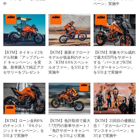
中
ペーン」実施中
【KTM】ネイキッド2モ
【KTM】最新オフロード
【KTM】対象モデル成約
デル対象「アップグレー
モデルが低金利のチャン
で最大8万円をサポート
ド キャンペーン」を実
ス「KTM 0.9％スペシャ
する「バースオブKTM
施、新車購入で純正アク
ルオファー」を5/31まで
ライダーキャンペーン」
セサリーをプレゼント
実施中
を5/31まで実施中
【KTM】ローン金利0％
【KTM】免許取得で最大
【KTM】21回目の優勝記
のチャンス！「0％クレ
7.7万円の新車サポート！
念！「ダカールパフォー
ジットキャンペーン」を
「免許サポートキャンペ
マンスキャンペーン」を
5/31まで実施中
ーン」を1/31より実施
3/1まで実施中