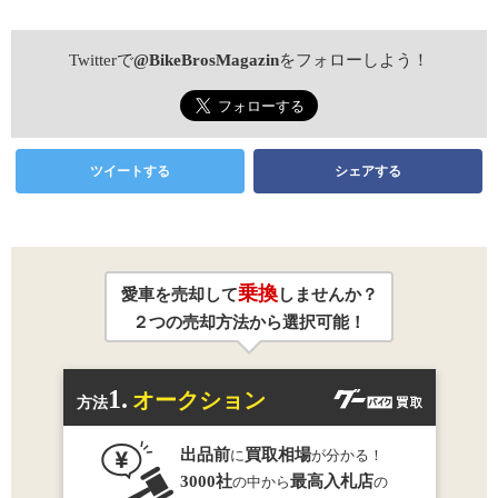
Twitterで
@BikeBrosMagazin
をフォローしよう！
ツイートする
シェアする
乗換
愛車を売却して
しませんか？
２つの売却方法から選択可能！
1.
オークション
方法
出品前
買取相場
に
が分かる！
3000社
最高入札店
の中から
の