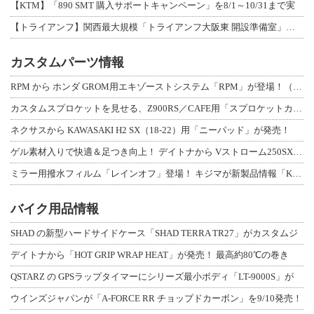
【KTM】「890 SMT 購入サポートキャンペーン」を8/1～10/31まで実
【トライアンフ】関西最大規模「トライアンフ大阪東 開設準備室」がオープン！ 限定
カスタムパーツ情報
RPM から ホンダ GROM用エキゾーストシステム「RPM」が登場！（動画あり
カスタムスプロケットを見せる、Z900RS／CAFE用「スプロケットカバーフルキ
ネクサスから KAWASAKI H2 SX（18-22）用「ニーパッド」が発売！
ゲル素材入りで快適＆足つき向上！ デイトナから Vストローム250SX用「快適ロ
ミラー用撥水フィルム「レインオフ」登場！ キジマが新製品情報「KIJIMA NE
バイク用品情報
SHAD の新型ハードサイドケース「SHAD TERRA TR27」がカスタムジ
デイトナから「HOT GRIP WRAP HEAT」が発売！ 最高約80℃の巻き
QSTARZ の GPSラップタイマーにシリーズ最小ボディ「LT-9000S」が
ウインズジャパンが「A-FORCE RR チョップドカーボン」を9/10発売！