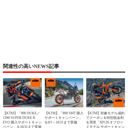
関連性の高いNEWS記事
【KTM】「990 DUKE／
【KTM】「890 SMT 購入
【KTM】対象モデル成約
1390 SUPER DUKE R
サポートキャンペーン」
でクーポン＆特別低金利
EVO 購入サポートキャン
を8/1～10/31まで実施
を用意「MY26 オフロー
ペーン」を10/31まで実施
ドモデル サポートキャン