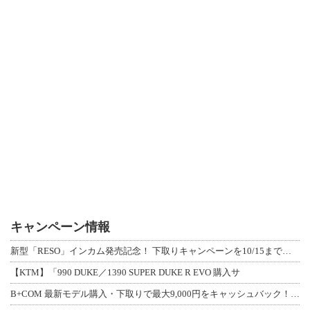
キャンペーン情報
新型「RESO」インカム発売記念！ 下取りキャンペーンを10/15まで延長して開
【KTM】「990 DUKE／1390 SUPER DUKE R EVO 購入サ
B+COM 最新モデル購入・下取りで最大9,000円をキャッシュバック！「B+F