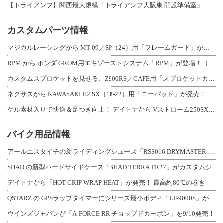
【トライアンフ】関西最大規模「トライアンフ大阪東 開設準備室」がオープン！ 限定
カスタムパーツ情報
マジカルレーシングから MT-09／SP（24）用「フレームガード」が登場！
RPM から ホンダ GROM用エキゾーストシステム「RPM」が登場！（動画あり
カスタムスプロケットを見せる、Z900RS／CAFE用「スプロケットカバーフルキ
ネクサスから KAWASAKI H2 SX（18-22）用「ニーパッド」が発売！
ゲル素材入りで快適＆足つき向上！ デイトナから Vストローム250SX用「快適ロ
バイク用品情報
アールエスタイチの新ライディングシューズ「RSS016 DRYMASTER スト
SHAD の新型ハードサイドケース「SHAD TERRA TR27」がカスタムジ
デイトナから「HOT GRIP WRAP HEAT」が発売！ 最高約80℃の巻き
QSTARZ の GPSラップタイマーにシリーズ最小ボディ「LT-9000S」が
ウインズジャパンが「A-FORCE RR チョップドカーボン」を9/10発売！