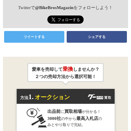
Twitterで
@BikeBrosMagazin
をフォローしよう！
ツイートする
シェアする
乗換
愛車を売却して
しませんか？
２つの売却方法から選択可能！
1.
オークション
方法
出品前
買取相場
に
が分かる！
3000社
最高入札店
の中から
の
みとやり取りで完結。