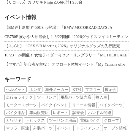
【リコール】カワサキ Ninja ZX-6R 計1,930台
イベント情報
【BMW】新型 F450GS も登場！「BMW MOTORRAD DAYS JA
CB750F 展示や大抽選会も！ 8/22開催「2026グッドスマイルミーティン
【スズキ】「GSX-S/R Meeting 2026」オリジナルグッズの先行販売
10/23・24開催！ 女性ライダー向けツーリングラリー「MOTHER LAKE
【ヤマハ】初心者が主役！ オフロード体験イベント「My Yamaha off-r
キーワード
ヘルメット
ホンダ
海外メーカー
KTM
マフラー
展示会
走行＆ライテク
ツーリング
用品パーツ販売店
輸入車
モータースポーツ
バイクイベント
リコール情報
バイクパーツ
バイク用品
車両販売店
レポート
試乗会
ハンドル関連
カワサキ
トピックス
ツーリング用品
電動バイク
グローブ
マフラー関連
外装パーツ
イベント
トライアンフ
オープン情報