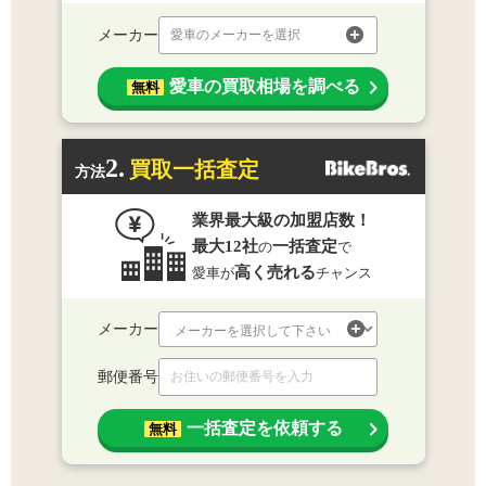
メーカー
愛車のメーカーを選択
愛車の買取相場を調べる
無料
2.
買取一括査定
方法
業界最大級の加盟店数！
最大12社
一括査定
の
で
高く売れる
愛車が
チャンス
メーカー
郵便番号
一括査定を依頼する
無料