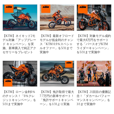
【KTM】ネイキッド2モ
【KTM】最新オフロード
【KTM】対象モデル成約
デル対象「アップグレー
モデルが低金利のチャン
で最大8万円をサポート
ド キャンペーン」を実
ス「KTM 0.9％スペシャ
する「バースオブKTM
施、新車購入で純正アク
ルオファー」を5/31まで
ライダーキャンペーン」
セサリーをプレゼント
実施中
を5/31まで実施中
【KTM】ローン金利0％
【KTM】免許取得で最大
【KTM】21回目の優勝記
のチャンス！「0％クレ
7.7万円の新車サポート！
念！「ダカールパフォー
ジットキャンペーン」を
「免許サポートキャンペ
マンスキャンペーン」を
5/31まで実施中
ーン」を1/31より実施
3/1まで実施中