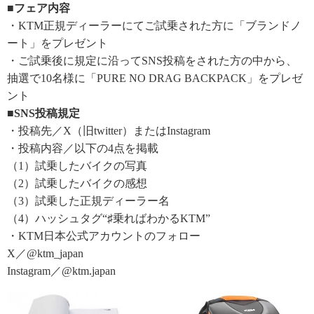
■フェア内容
・KTM正規ディーラーにてご試乗された方に「ブランドノ
ート」をプレゼント
・ご試乗後に規定に沿ってSNS投稿をされた方の中から、
抽選で10名様に「PURE NO DRAG BACKPACK」をプレゼ
ント
■SNS投稿規定
・投稿先／X（旧twitter）またはInstagram
・投稿内容／以下の4点を掲載
（1）試乗したバイクの写真
（2）試乗したバイクの感想
（3）試乗した正規ディーラー名
（4）ハッシュタグ“♯乗ればわかるKTM”
・KTM日本公式アカウントのフォロー
X／@ktm_japan
Instagram／@ktm.japan