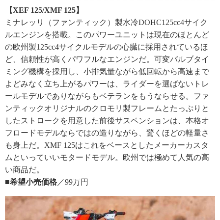
【XEF 125/XMF 125】
ミナレッリ（ファンティック）製水冷DOHC125cc4サイク
ルエンジンを搭載。このパワーユニットは現在のほとんど
の欧州製125cc4サイクルモデルの心臓に採用されているほ
ど、信頼性が高くパワフルなエンジンだ。可変バルブタイ
ミング機構を採用し、小排気量ながら低回転から高速まで
よどみなく立ち上がるパワーは、ライダーを選ばないトレ
ールモデルでありながらもベテランをもうならせる。ファ
ンティックオリジナルのクロモリ製フレームとたっぷりと
したストロークを用意した前後サスペンションは、本格オ
フロードモデルならではの造りながら、驚くほどの軽量さ
も身上だ。XMF 125はこれをベースとしたメーカーカスタ
ムといっていいモタードモデル。欧州では極めて人気の高
い商品だ。
■希望小売価格
／99万円