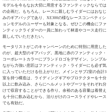
モデルを今もなお大切に用意するファンティックならでは
の企画だ。もちろん、レースに親しむライダーにはおなじ
みのギアバッグであり、XE300の様なレースコンペティシ
ョンモデルのユーザーも対象となる。ぜひこの機会にファ
ンティックライダーの一員に加わって林道やコース走行に
親しんでいただきたい。
モータリストがこのキャンペーンのために特別に用意した
のが、超大型のギアバッグ。黒地に赤のファンティック・
コーポレートカラーにブランドロゴをデザイン。シンプル
ながら力強い意匠はファンティック・ライダーにも必ず気
に入っていただける仕上がりだ。メインとサブ2室の合計3
室を持つ構造は、ライディングギアやプロテクターを十分
以上に飲み込み、さらにヘルメットやブーツをそれぞれ分
けて収容することができる作り。余裕のある容量は着替え
も十分に飲み込むから、泊りがけのコースライドやレース
でも有効だ。