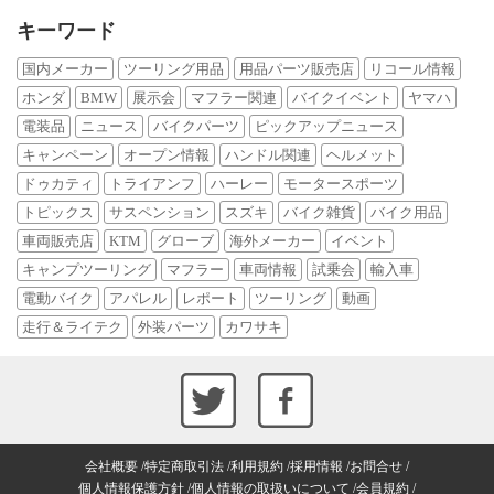
キーワード
国内メーカー
ツーリング用品
用品パーツ販売店
リコール情報
ホンダ
BMW
展示会
マフラー関連
バイクイベント
ヤマハ
電装品
ニュース
バイクパーツ
ピックアップニュース
キャンペーン
オープン情報
ハンドル関連
ヘルメット
ドゥカティ
トライアンフ
ハーレー
モータースポーツ
トピックス
サスペンション
スズキ
バイク雑貨
バイク用品
車両販売店
KTM
グローブ
海外メーカー
イベント
キャンプツーリング
マフラー
車両情報
試乗会
輸入車
電動バイク
アパレル
レポート
ツーリング
動画
走行＆ライテク
外装パーツ
カワサキ
会社概要
特定商取引法
利用規約
採用情報
お問合せ
個人情報保護方針
個人情報の取扱いについて
会員規約