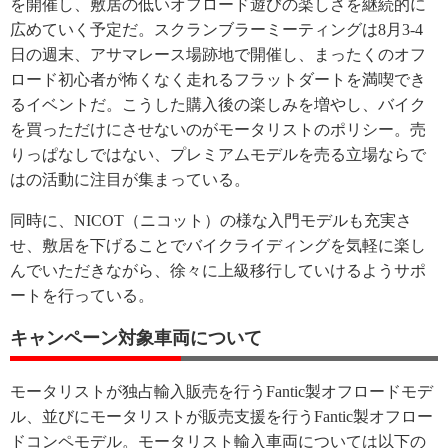
を開催し、敷居の低いオフロード遊びの楽しさを継続的に
広めていく予定だ。スクランブラーミーティングは8月3-4
日の週末、アサマレース場跡地で開催し、まったくのオフ
ロード初心者が怖くなく走れるフラットダートを満喫でき
るイベントだ。こうした購入後の楽しみを増やし、バイク
を買っただけにさせないのがモータリストのポリシー。売
りっぱなしではない、プレミアムモデルを売る立場ならで
はの活動に注目が集まっている。
同時に、NICOT（ニコット）の様な入門モデルも充実さ
せ、敷居を下げることでバイクライディングを気軽に楽し
んでいただきながら、徐々に上級移行していけるようサポ
ートを行っている。
キャンペーン対象車両について
モータリストが独占輸入販売を行うFantic製オフロードモデ
ル、並びにモータリストが販売支援を行うFantic製オフロー
ドコンペモデル。モータリスト輸入車両については以下の