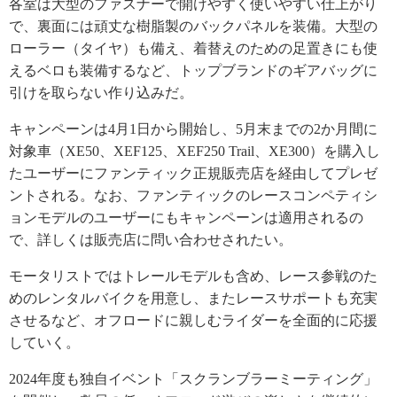
各室は大型のファスナーで開けやすく使いやすい仕上がり
で、裏面には頑丈な樹脂製のバックパネルを装備。大型の
ローラー（タイヤ）も備え、着替えのための足置きにも使
えるベロも装備するなど、トップブランドのギアバッグに
引けを取らない作り込みだ。
キャンペーンは4月1日から開始し、5月末までの2か月間に
対象車（XE50、XEF125、XEF250 Trail、XE300）を購入し
たユーザーにファンティック正規販売店を経由してプレゼ
ントされる。なお、ファンティックのレースコンペティシ
ョンモデルのユーザーにもキャンペーンは適用されるの
で、詳しくは販売店に問い合わせされたい。
モータリストではトレールモデルも含め、レース参戦のた
めのレンタルバイクを用意し、またレースサポートも充実
させるなど、オフロードに親しむライダーを全面的に応援
していく。
2024年度も独自イベント「スクランブラーミーティング」