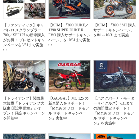
【ファンティック】キャ
【KTM】「990 DUKE／
【KTM】「890 SMT 購入
バレロ スクランブラー
1390 SUPER DUKE R
サポートキャンペーン」
700／XEF125 の新車購入
EVO 購入サポートキャン
を8/1～10/31まで実施
がお得！ プレゼントキャ
ペーン」を10/31まで実施
ンペーンを3/31まで実施
中
中
【トライアンフ】関西最
【GASGAS】MC 125 の
【ハスクバーナ・モータ
大規模「トライアンフ大
新車購入をサポート！
ーサイクルズ】7/31まで
阪東 開設準備室」がオー
「MY26 オフロードモデ
の期間限定サポート！
プン！ 限定キャンペーン
ル サポートキャンペー
「MY26 オフロードモデ
を開催中
ン」実施中
ル サポートキャンペー
ン」を実施中