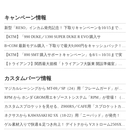
キャンペーン情報
新型「RESO」インカム発売記念！ 下取りキャンペーンを10/15まで延長して開
【KTM】「990 DUKE／1390 SUPER DUKE R EVO 購入サ
B+COM 最新モデル購入・下取りで最大9,000円をキャッシュバック！「B+F
【KTM】「890 SMT 購入サポートキャンペーン」を8/1～10/31まで実
【トライアンフ】関西最大規模「トライアンフ大阪東 開設準備室」がオープン！ 限定
カスタムパーツ情報
マジカルレーシングから MT-09／SP（24）用「フレームガード」が登場！
RPM から ホンダ GROM用エキゾーストシステム「RPM」が登場！（動画あり
カスタムスプロケットを見せる、Z900RS／CAFE用「スプロケットカバーフルキ
ネクサスから KAWASAKI H2 SX（18-22）用「ニーパッド」が発売！
ゲル素材入りで快適＆足つき向上！ デイトナから Vストローム250SX用「快適ロ