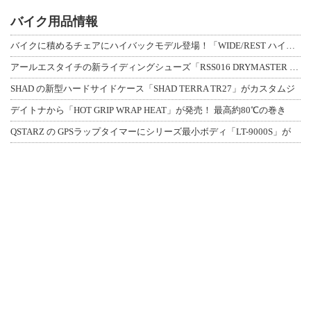
バイク用品情報
バイクに積めるチェアにハイバックモデル登場！「WIDE/REST ハイバックチェ
アールエスタイチの新ライディングシューズ「RSS016 DRYMASTER スト
SHAD の新型ハードサイドケース「SHAD TERRA TR27」がカスタムジ
デイトナから「HOT GRIP WRAP HEAT」が発売！ 最高約80℃の巻き
QSTARZ の GPSラップタイマーにシリーズ最小ボディ「LT-9000S」が