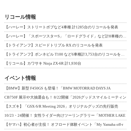
リコール情報
【ハーレー】ストリートボブなど4車種 計1285台のリコールを発表
【ハーレー】「スポーツスターS」「ロードグライド」など計8車種のリコールを発表
【トライアンフ】スピードトリプル RX のリコールを発表
【トライアンフ】ボンネビル T100 など6車種計3,753台のリコールを発表
【リコール】カワサキ Ninja ZX-6R 計1,930台
イベント情報
【BMW】新型 F450GS も登場！「BMW MOTORRAD DAYS JA
CB750F 展示や大抽選会も！ 8/22開催「2026グッドスマイルミーティン
【スズキ】「GSX-S/R Meeting 2026」オリジナルグッズの先行販売
10/23・24開催！ 女性ライダー向けツーリングラリー「MOTHER LAKE
【ヤマハ】初心者が主役！ オフロード体験イベント「My Yamaha off-r