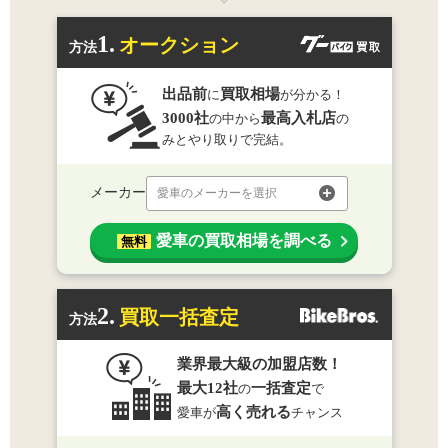
1.
オークション
方法
出品前
買取相場
に
が分かる！
3000社
最高入札店
の中から
の
みとやり取りで完結。
メーカー
愛車のメーカーを選択
愛車の買取相場を調べる
無料
2.
買取一括査定
方法
業界最大級の加盟店数！
最大12社
一括査定
の
で
高く売れる
愛車が
チャンス