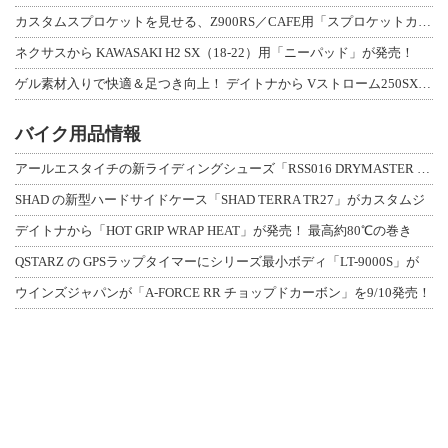
カスタムスプロケットを見せる、Z900RS／CAFE用「スプロケットカバーフルキ
ネクサスから KAWASAKI H2 SX（18-22）用「ニーパッド」が発売！
ゲル素材入りで快適＆足つき向上！ デイトナから Vストローム250SX用「快適ロ
バイク用品情報
アールエスタイチの新ライディングシューズ「RSS016 DRYMASTER スト
SHAD の新型ハードサイドケース「SHAD TERRA TR27」がカスタムジ
デイトナから「HOT GRIP WRAP HEAT」が発売！ 最高約80℃の巻き
QSTARZ の GPSラップタイマーにシリーズ最小ボディ「LT-9000S」が
ウインズジャパンが「A-FORCE RR チョップドカーボン」を9/10発売！