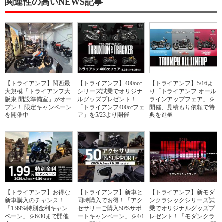
関連性の高いNEWS記事
【トライアンフ】関西最
【トライアンフ】400occ
【トライアンフ】5/16よ
大規模「トライアンフ大
シリーズ試乗でオリジナ
り「トライアンフ オール
阪東 開設準備室」がオー
ルグッズプレゼント！
ラインアップフェア」を
プン！ 限定キャンペーン
「トライアンフ400ccフェ
開催、見積もり依頼で特
を開催中
ア」を5/23より開催
典を進呈
【トライアンフ】お得な
【トライアンフ】新車と
【トライアンフ】新モダ
新車購入のチャンス！
同時購入でお得！「アク
ンクラシックシリーズ試
「1.99%特別金利キャン
セサリーご購入50%サポ
乗でオリジナルグッズプ
ペーン」を6/30まで開催
ートキャンペーン」を4/1
レゼント！「モダンクラ