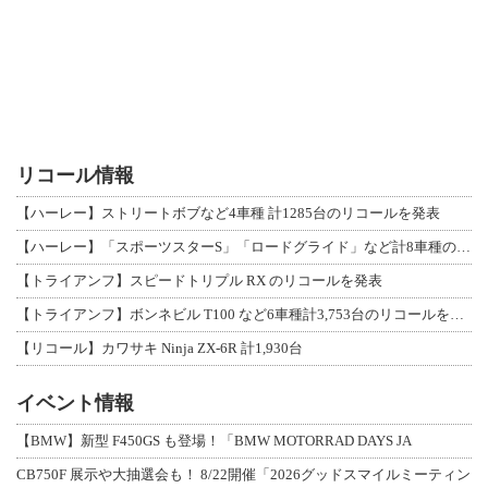
リコール情報
【ハーレー】ストリートボブなど4車種 計1285台のリコールを発表
【ハーレー】「スポーツスターS」「ロードグライド」など計8車種のリコールを発表
【トライアンフ】スピードトリプル RX のリコールを発表
【トライアンフ】ボンネビル T100 など6車種計3,753台のリコールを発表
【リコール】カワサキ Ninja ZX-6R 計1,930台
イベント情報
【BMW】新型 F450GS も登場！「BMW MOTORRAD DAYS JA
CB750F 展示や大抽選会も！ 8/22開催「2026グッドスマイルミーティン