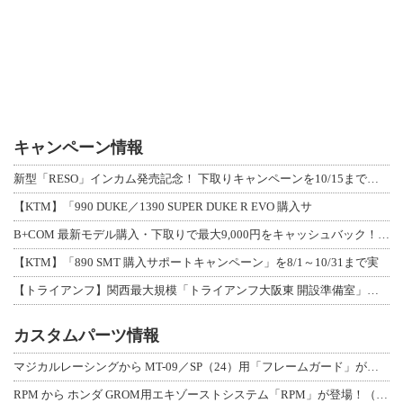
キャンペーン情報
新型「RESO」インカム発売記念！ 下取りキャンペーンを10/15まで延長して開
【KTM】「990 DUKE／1390 SUPER DUKE R EVO 購入サ
B+COM 最新モデル購入・下取りで最大9,000円をキャッシュバック！「B+F
【KTM】「890 SMT 購入サポートキャンペーン」を8/1～10/31まで実
【トライアンフ】関西最大規模「トライアンフ大阪東 開設準備室」がオープン！ 限定
カスタムパーツ情報
マジカルレーシングから MT-09／SP（24）用「フレームガード」が登場！
RPM から ホンダ GROM用エキゾーストシステム「RPM」が登場！（動画あり