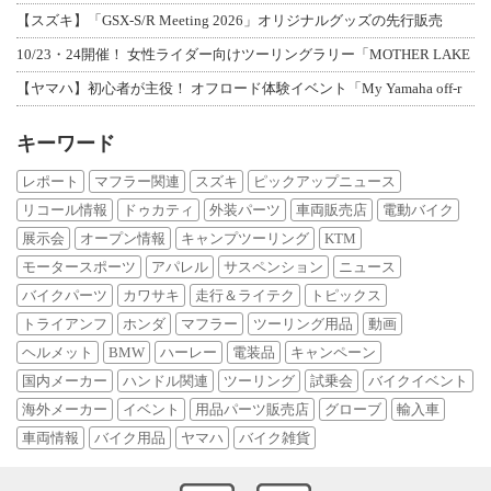
【スズキ】「GSX-S/R Meeting 2026」オリジナルグッズの先行販売
10/23・24開催！ 女性ライダー向けツーリングラリー「MOTHER LAKE
【ヤマハ】初心者が主役！ オフロード体験イベント「My Yamaha off-r
キーワード
レポート
マフラー関連
スズキ
ピックアップニュース
リコール情報
ドゥカティ
外装パーツ
車両販売店
電動バイク
展示会
オープン情報
キャンプツーリング
KTM
モータースポーツ
アパレル
サスペンション
ニュース
バイクパーツ
カワサキ
走行＆ライテク
トピックス
トライアンフ
ホンダ
マフラー
ツーリング用品
動画
ヘルメット
BMW
ハーレー
電装品
キャンペーン
国内メーカー
ハンドル関連
ツーリング
試乗会
バイクイベント
海外メーカー
イベント
用品パーツ販売店
グローブ
輸入車
車両情報
バイク用品
ヤマハ
バイク雑貨