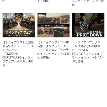
中
より開催
シックフェア」3/1まで開
催中
【トライアンフ】正規販
【トライアンフ】2026年
【トライアンフ】クロー
売店でオリジナルピンズ
新型モダンクラシックシ
ジング全品が特別価格
をプレゼント！
リーズが対象の「先行予
に！ BLACK
「TRIUMPH
約キャンペーン」を12/26
FRIDAY「スペシャルプ
CHRISTMASラインアッ
まで実施中！
ライスダウン」を11/15～
プフェア」を12/6より開
30に開催
催