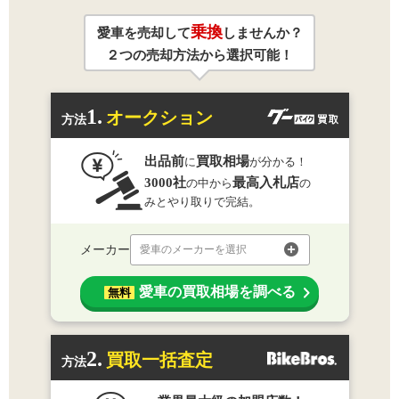
乗換
愛車を売却して
しませんか？
２つの売却方法から選択可能！
1.
オークション
方法
出品前
買取相場
に
が分かる！
3000社
最高入札店
の中から
の
みとやり取りで完結。
メーカー
愛車のメーカーを選択
愛車の買取相場を調べる
無料
2.
買取一括査定
方法