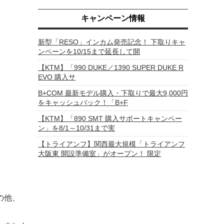
キャンペーン情報
新型「RESO」インカム発売記念！ 下取りキャ
ンペーンを10/15まで延長して開
【KTM】「990 DUKE／1390 SUPER DUKE R
EVO 購入サ
B+COM 最新モデル購入・下取りで最大9,000円
をキャッシュバック！「B+F
【KTM】「890 SMT 購入サポートキャンペー
ン」を8/1～10/31まで実
【トライアンフ】関西最大規模「トライアンフ
大阪東 開設準備室」がオープン！ 限定
の他、