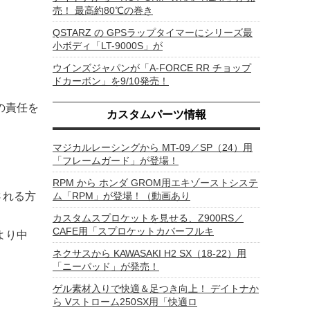
売！ 最高約80℃の巻き
QSTARZ の GPSラップタイマーにシリーズ最
小ボディ「LT-9000S」が
ウインズジャパンが「A-FORCE RR チョップ
ドカーボン」を9/10発売！
の責任を
カスタムパーツ情報
マジカルレーシングから MT-09／SP（24）用
「フレームガード」が登場！
RPM から ホンダ GROM用エキゾーストシステ
される方
ム「RPM」が登場！（動画あり
カスタムスプロケットを見せる、Z900RS／
CAFE用「スプロケットカバーフルキ
より中
ネクサスから KAWASAKI H2 SX（18-22）用
「ニーパッド」が発売！
ゲル素材入りで快適＆足つき向上！ デイトナか
ら Vストローム250SX用「快適ロ