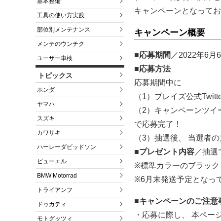
基本整備
キャンペーンとなってお
工具の使い方実践
部位別メンテナンス
キャンペーン概要
メンテのウンチク
■応募期間
／2022年6
ユーザー車検
■応募方法
トピックス
応募期間中に
ホンダ
（1）ブレイズ公式Twitt
ヤマハ
（2）キャンペーンツイ
スズキ
で応募完了！
カワサキ
（3）抽選後、 当選者
ハーレーダビッドソン
■プレゼント内容
／抽選
ビューエル
※標準カラーのブラック
BMW Motorrad
※6月末発送予定となっ
トライアンフ
■キャンペーンのご注意
ドゥカティ
・応募に際し、 本ペー
モトグッツィ