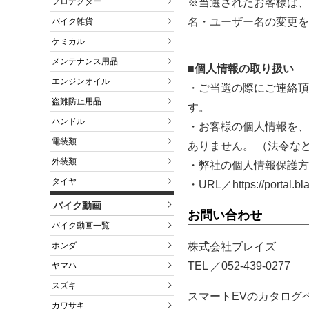
※当選されたお客様は、
プロテクター
名・ユーザー名の変更を
バイク雑貨
ケミカル
メンテナンス用品
■個人情報の取り扱い
エンジンオイル
・ご当選の際にご連絡頂
盗難防止用品
す。
ハンドル
・お客様の個人情報を、
電装類
ありません。 （法令な
外装類
・弊社の個人情報保護方
タイヤ
・URL／https://portal.blaz
バイク動画
お問い合わせ
バイク動画一覧
株式会社ブレイズ
ホンダ
TEL ／052-439-0277
ヤマハ
スズキ
スマートEVのカタログ
カワサキ