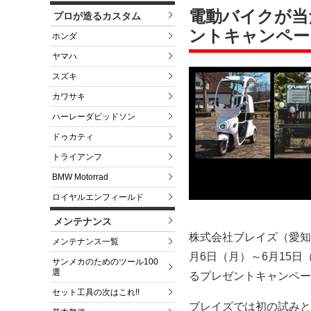
電動バイクが当た
プロが造るカスタム
ントキャンペー
ホンダ
ヤマハ
スズキ
カワサキ
ハーレーダビッドソン
ドゥカティ
トライアンフ
BMW Motorrad
ロイヤルエンフィールド
メンテナンス
株式会社ブレイズ（愛知県
メンテナンス一覧
月6日（月）～6月15
サンメカのためのツール100
選
るプレゼントキャンペーン
セット工具の次はこれ!!
ブレイズでは初の試みと