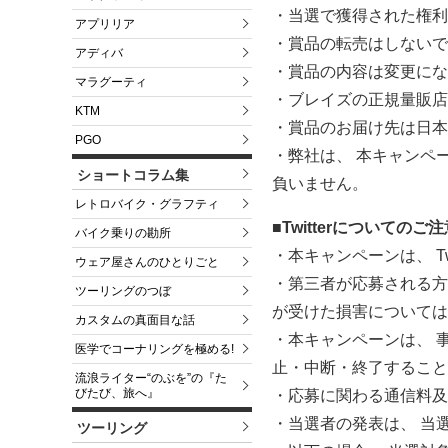
・当選で獲得された権利
アプリリア
・賞品の転売はしないで
アディバ
・賞品の内容は変更にな
マラグーティ
・ブレイズの正規量販店
KTM
・賞品のお届け先は日本
PGO
・弊社は、 本キャンペ
ショートコラム集
負いません。
レトロバイク・グラフティ
■Twitterについてのご
バイク乗りの勘所
・本キャンペーンは、 T
ウェア屋さんのひとりごと
・第三者が応募される方
ツーリングのつぼ
が受けた損害については
カスタムの真面目な話
・本キャンペーンは、 
医学でコーナリングを極める!
止・中断・終了すること
流浪ライター“のぶを”の『た
びたび、旅へ』
・応募に関わる通信料及
・当選者の発表は、 当
ツーリング