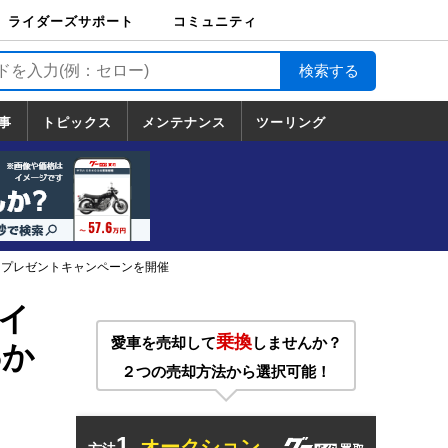
ライダーズサポート
コミュニティ
ライダーズサポート
バイク輸送
バイクガレージライ
バイク車両保険
ロードサービス
バイク試乗
コミュニティ
日記
ツーリング
カスタム
TOP
フ
TOP
事
トピックス
メンテナンス
ツーリング
トピックス
ホンダ
ヤマハ
スズキ
カワサキ
ハーレーダ
BMW
ドゥカティ
トライアン
メンテナンス
基本整備
部位別メンテ
工具の使い方
ツール100選
メンテのうん
一覧
ビッドソン
フ
一覧
ちく
er プレゼントキャンペーンを開催
イ
乗換
愛車を売却して
しませんか？
6か
２つの売却方法から選択可能！
1.
オークション