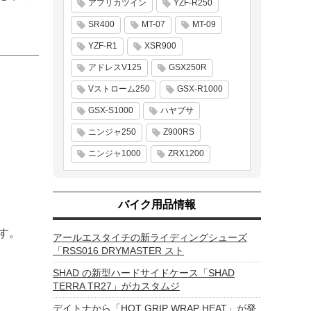
アフリカツイン
YZF-R250
SR400
MT-07
MT-09
YZF-R1
XSR900
アドレスV125
GSX250R
Vストローム250
GSX-R1000
GSX-S1000
ハヤブサ
ニンジャ250
Z900RS
ニンジャ1000
ZRX1200
バイク用品情報
す。
アールエスタイチの新ライディングシューズ
「RSS016 DRYMASTER スト
SHAD の新型ハードサイドケース「SHAD
TERRA TR27」がカスタムジ
デイトナから「HOT GRIP WRAP HEAT」が発