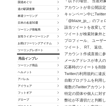
・以下の場合、 当選対
国道めぐり
アカウントが非公開設定
道の駅調査隊
キャンペーン中にTwit
林道ツーリング
「@blaze_jp_」の
日本の名道50選
該当ツイートを改変して
ツーリング情報局
ツイートが検索対象外と
女性ライダーツーリング
プロフィール、 ユーザ
お助けツーリングアイテム
ツイート、 RT、 返信
ツーリングレポート
アカウント作成直後に参
用品インプレ
メールアドレスが本人の
ツーリング用品
応募時のツイートを削除
ヘルメット
Twitterの利用規約に
アパレル
自動プログラムを利用し
アイウェア
複数のTwitterアカウ
フットギア
特定の団体や個人に対す
グローブ
弊社が不適切だと判断し