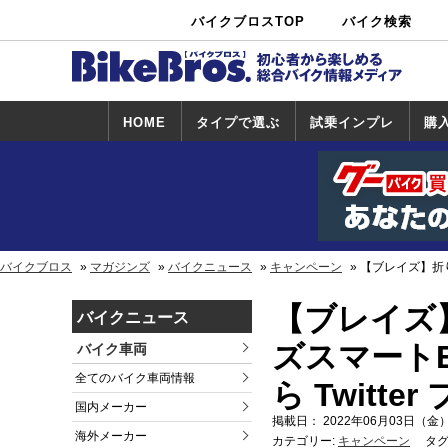
バイクブロスTOP
バイク検索
中古バイ
カタログ検
ショップ検
ク・新車検
索
索
索
HOME
タイプで選ぶ
試乗インプレ
購
スポーツ＆ネ
原付＆ミニバ
アメリカン＆
ビッグスクー
オフロード
試乗インプレ
ホンダ
ヤマハ
スズキ
カワサキ
ハーレー
BMW
トライアンフ
ドゥカティ
購
ホ
ヤ
ス
カ
イキッド
イク
クルーザー
ター
一覧
一
バイクブロス
マガジンズ
バイクニュース
キャンペーン
【ブレイズ】折り
【ブレイズ
バイクニュース
ズスマートE
バイク車両
全てのバイク車両情報
ら Twit
国内メーカー
掲載日： 2022年06月03日（金）
海外メーカー
カテゴリー:
キャンペーン
タグ