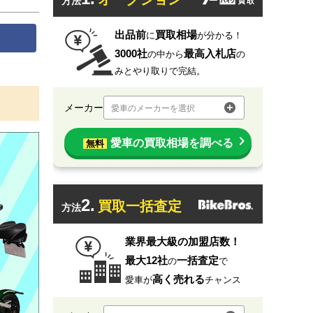
方法
出品前
買取相場
に
が分かる！
3000社
最高入札店
の中から
の
みとやり取りで完結。
メーカー
愛車のメーカーを選択
愛車の買取相場を調べる
無料
2.
買取一括査定
方法
業界最大級の加盟店数！
最大12社
一括査定
の
で
高く売れる
愛車が
チャンス