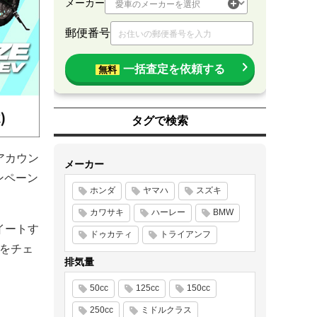
メーカー
郵便番号
一括査定を依頼する
無料
タグで検索
rアカウン
メーカー
ンペーン
ホンダ
ヤマハ
スズキ
カワサキ
ハーレー
BMW
イートす
ドゥカティ
トライアンフ
事をチェ
排気量
50cc
125cc
150cc
250cc
ミドルクラス