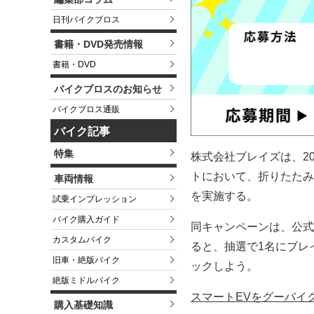
日刊バイクブロス
書籍・DVD発売情報
書籍・DVD
バイクブロスのお知らせ
バイクブロス通販
バイク記事
特集
株式会社ブレイズは、20
トにおいて、折りたたみ
車両情報
を実施する。
試乗インプレッション
バイク購入ガイド
同キャンペーンは、公式 
カスタムバイク
ると、抽選で1名にブレ
旧車・絶版バイク
ックしよう。
絶版ミドルバイク
スマートEVをグーバイ
購入基礎知識