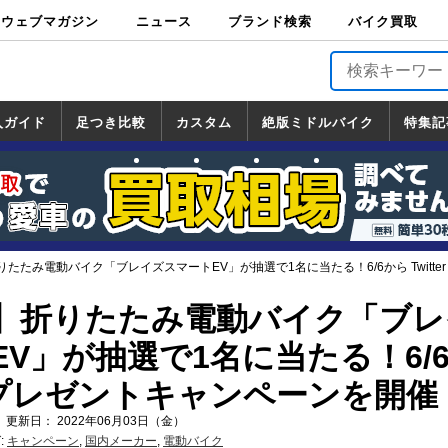
ウェブマガジン
ニュース
ブランド検索
バイク買取
バイクブロス・
原付＆ミニバイ
スポーツ＆ネイ
アメリカン＆ツ
ビッグスクータ
オフロード
バージンハーレ
バージンBMW
バージンドゥカ
バージントライ
ニュース
車両情報
イベント
キャンペ
トピック
バイク用
バイクパ
書籍・
サポート
お知らせ
ブランドを検
ブランドボイ
バイク買取
マガジンズ
ク
キッド
アラー
ー
ー
ティ
アンフ
TOP
ーン
ス
品
ーツ
DVD
索
ス
入ガイド
足つき比較
カスタム
絶版ミドルバイク
特集記
入ガイド
ンダ
マハ
ズキ
ワサキ
カスタム
ホンダ
ヤマハ
スズキ
カワサキ
道の駅調査隊
ツーリング情報局
日本の道50選
国道めぐり
林道ツーリング
絶版ミドルバイク
ホンダ
ヤマハ
スズキ
カワサキ
覧
一覧
一覧
たたみ電動バイク「ブレイズスマートEV」が抽選で1名に当たる！6/6から Twitt
】折りたたみ電動バイク「ブレ
V」が抽選で1名に当たる！6/
ter プレゼントキャンペーンを開催
 更新日： 2022年06月03日（金）
:
キャンペーン
,
国内メーカー
,
電動バイク