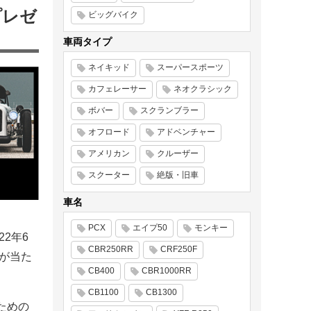
プレゼ
ビッグバイク
車両タイプ
ネイキッド
スーパースポーツ
カフェレーサー
ネオクラシック
ボバー
スクランブラー
オフロード
アドベンチャー
アメリカン
クルーザー
スクーター
絶版・旧車
車名
PCX
エイプ50
モンキー
2年6
CBR250RR
CRF250F
」が当た
CB400
CBR1000RR
CB1100
CB1300
ための