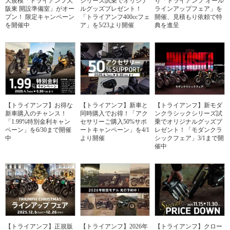
大規模「トライアンフ大
シリーズ試乗でオリジナ
り「トライアンフ オール
阪東 開設準備室」がオー
ルグッズプレゼント！
ラインアップフェア」を
プン！ 限定キャンペーン
「トライアンフ400ccフェ
開催、見積もり依頼で特
を開催中
ア」を5/23より開催
典を進呈
【トライアンフ】お得な
【トライアンフ】新車と
【トライアンフ】新モダ
新車購入のチャンス！
同時購入でお得！「アク
ンクラシックシリーズ試
「1.99%特別金利キャン
セサリーご購入50%サポ
乗でオリジナルグッズプ
ペーン」を6/30まで開催
ートキャンペーン」を4/1
レゼント！「モダンクラ
中
より開催
シックフェア」3/1まで開
催中
【トライアンフ】正規販
【トライアンフ】2026年
【トライアンフ】クロー