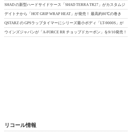
SHAD の新型ハードサイドケース「SHAD TERRA TR27」がカスタムジ
デイトナから「HOT GRIP WRAP HEAT」が発売！ 最高約80℃の巻き
QSTARZ の GPSラップタイマーにシリーズ最小ボディ「LT-9000S」が
ウインズジャパンが「A-FORCE RR チョップドカーボン」を9/10発売！
リコール情報