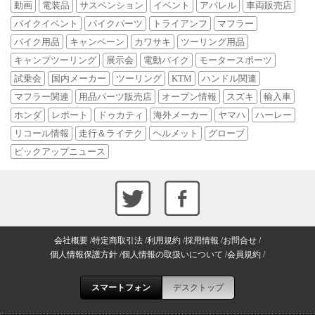
動画
電装品
サスペンション
イベント
アパレル
車両販売店
バイクイベント
バイクパーツ
トライアンフ
マフラー
バイク用品
キャンペーン
カワサキ
ツーリング用品
キャンプツーリング
展示会
電動バイク
モータースポーツ
試乗会
国内メーカー
ツーリング
KTM
ハンドル関連
マフラー関連
用品パーツ販売店
オープン情報
スズキ
輸入車
ホンダ
レポート
ドゥカティ
海外メーカー
ヤマハ
ハーレー
リコール情報
走行＆ライテク
ヘルメット
グローブ
ピックアップニュース
会社概要
特定商取引法
利用規約
採用情報
お問合せ
個人情報保護方針
個人情報の取扱いについて
会員規約
スマートフォン
デスクトップ