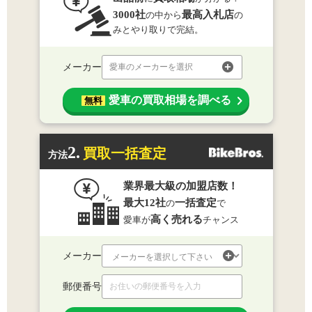
3000社
最高入札店
の中から
の
みとやり取りで完結。
メーカー
愛車のメーカーを選択
愛車の買取相場を調べる
無料
2.
買取一括査定
方法
業界最大級の加盟店数！
最大12社
一括査定
の
で
高く売れる
愛車が
チャンス
メーカー
郵便番号