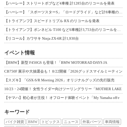
【ハーレー】ストリートボブなど4車種 計1285台のリコールを発表
【ハーレー】「スポーツスターS」「ロードグライド」など計8車種のリコールを発表
【トライアンフ】スピードトリプル RX のリコールを発表
【トライアンフ】ボンネビル T100 など6車種計3,753台のリコールを発表
【リコール】カワサキ Ninja ZX-6R 計1,930台
イベント情報
【BMW】新型 F450GS も登場！「BMW MOTORRAD DAYS JA
CB750F 展示や大抽選会も！ 8/22開催「2026グッドスマイルミーティン
【スズキ】「GSX-S/R Meeting 2026」オリジナルグッズの先行販売
10/23・24開催！ 女性ライダー向けツーリングラリー「MOTHER LAKE
【ヤマハ】初心者が主役！ オフロード体験イベント「My Yamaha off-r
キーワード
バイク雑貨
BMW
トピックス
ニュース
外装パーツ
車両情報