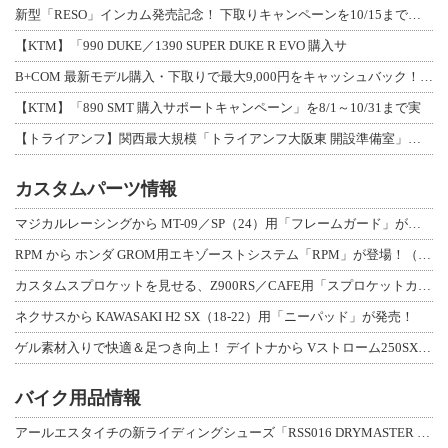
新型「RESO」インカム発売記念！ 下取りキャンペーンを10/15まで延長して開
【KTM】「990 DUKE／1390 SUPER DUKE R EVO 購入サ
B+COM 最新モデル購入・下取りで最大9,000円をキャッシュバック！「B+F
【KTM】「890 SMT 購入サポートキャンペーン」を8/1～10/31まで実
【トライアンフ】関西最大規模「トライアンフ大阪東 開設準備室」がオープン！ 限定
カスタムパーツ情報
マジカルレーシングから MT-09／SP（24）用「フレームガード」が登場！
RPM から ホンダ GROM用エキゾーストシステム「RPM」が登場！（動画あり
カスタムスプロケットを見せる、Z900RS／CAFE用「スプロケットカバーフルキ
ネクサスから KAWASAKI H2 SX（18-22）用「ニーパッド」が発売！
ゲル素材入りで快適＆足つき向上！ デイトナから Vストローム250SX用「快適ロ
バイク用品情報
アールエスタイチの新ライディングシューズ「RSS016 DRYMASTER スト