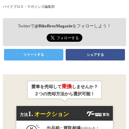
バイクブロス・マガジンズ編集部
Twitterで
@BikeBrosMagazin
をフォローしよう！
ツイートする
シェアする
乗換
愛車を売却して
しませんか？
２つの売却方法から選択可能！
1.
オークション
方法
出品前
買取相場
に
が分かる！