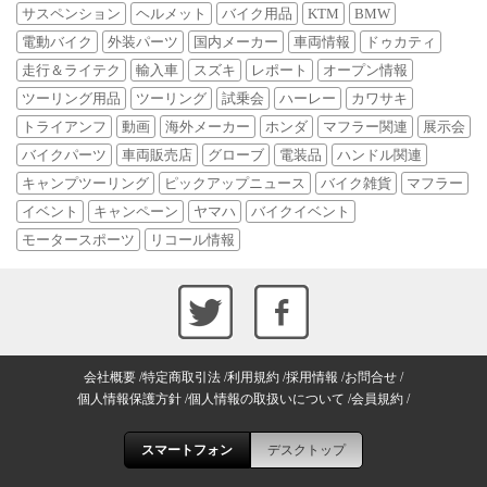
サスペンション
ヘルメット
バイク用品
KTM
BMW
電動バイク
外装パーツ
国内メーカー
車両情報
ドゥカティ
走行＆ライテク
輸入車
スズキ
レポート
オープン情報
ツーリング用品
ツーリング
試乗会
ハーレー
カワサキ
トライアンフ
動画
海外メーカー
ホンダ
マフラー関連
展示会
バイクパーツ
車両販売店
グローブ
電装品
ハンドル関連
キャンプツーリング
ピックアップニュース
バイク雑貨
マフラー
イベント
キャンペーン
ヤマハ
バイクイベント
モータースポーツ
リコール情報
会社概要
特定商取引法
利用規約
採用情報
お問合せ
個人情報保護方針
個人情報の取扱いについて
会員規約
スマートフォン
デスクトップ