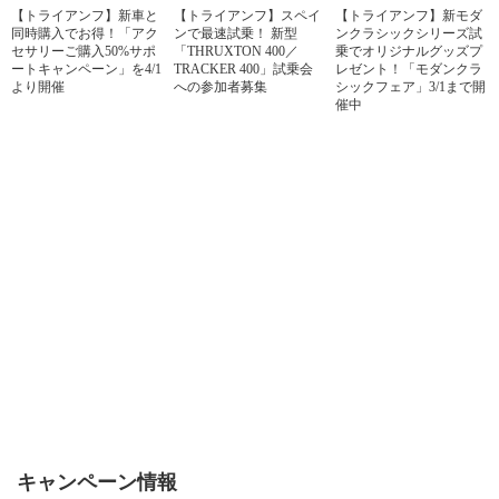
【トライアンフ】新車と
【トライアンフ】スペイ
【トライアンフ】新モダ
同時購入でお得！「アク
ンで最速試乗！ 新型
ンクラシックシリーズ試
セサリーご購入50%サポ
「THRUXTON 400／
乗でオリジナルグッズプ
ートキャンペーン」を4/1
TRACKER 400」試乗会
レゼント！「モダンクラ
より開催
への参加者募集
シックフェア」3/1まで開
催中
キャンペーン情報