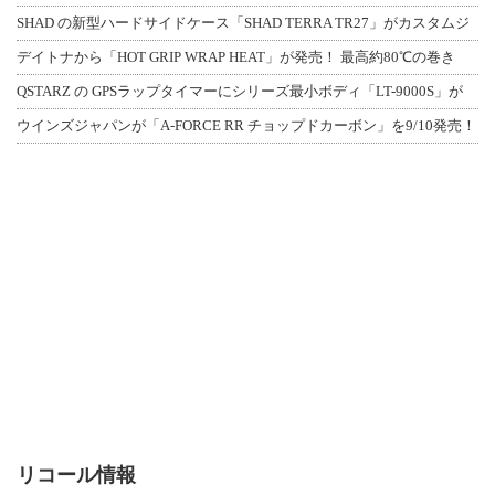
SHAD の新型ハードサイドケース「SHAD TERRA TR27」がカスタムジ
デイトナから「HOT GRIP WRAP HEAT」が発売！ 最高約80℃の巻き
QSTARZ の GPSラップタイマーにシリーズ最小ボディ「LT-9000S」が
ウインズジャパンが「A-FORCE RR チョップドカーボン」を9/10発売！
リコール情報