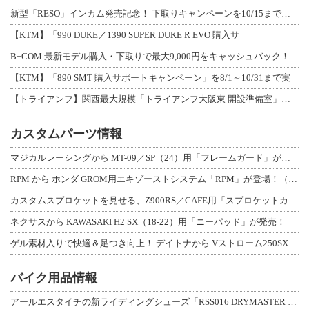
新型「RESO」インカム発売記念！ 下取りキャンペーンを10/15まで延長して開
【KTM】「990 DUKE／1390 SUPER DUKE R EVO 購入サ
B+COM 最新モデル購入・下取りで最大9,000円をキャッシュバック！「B+F
【KTM】「890 SMT 購入サポートキャンペーン」を8/1～10/31まで実
【トライアンフ】関西最大規模「トライアンフ大阪東 開設準備室」がオープン！ 限定
カスタムパーツ情報
マジカルレーシングから MT-09／SP（24）用「フレームガード」が登場！
RPM から ホンダ GROM用エキゾーストシステム「RPM」が登場！（動画あり
カスタムスプロケットを見せる、Z900RS／CAFE用「スプロケットカバーフルキ
ネクサスから KAWASAKI H2 SX（18-22）用「ニーパッド」が発売！
ゲル素材入りで快適＆足つき向上！ デイトナから Vストローム250SX用「快適ロ
バイク用品情報
アールエスタイチの新ライディングシューズ「RSS016 DRYMASTER スト