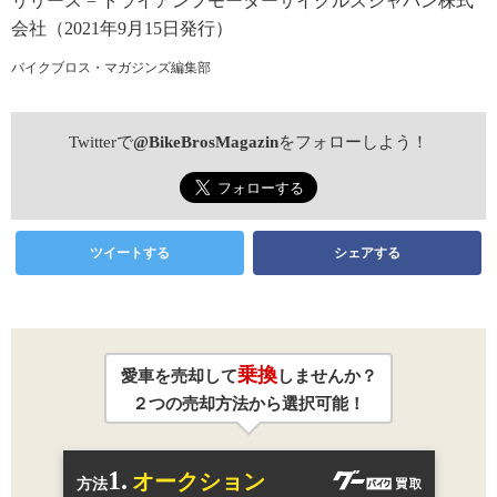
リリース = トライアンフモーターサイクルズジャパン株式
会社（2021年9月15日発行）
バイクブロス・マガジンズ編集部
Twitterで
@BikeBrosMagazin
をフォローしよう！
ツイートする
シェアする
乗換
愛車を売却して
しませんか？
２つの売却方法から選択可能！
1.
オークション
方法