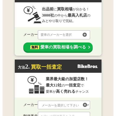
出品前
買取相場
に
が分かる！
3000社
最高入札店
の中から
の
みとやり取りで完結。
メーカー
愛車のメーカーを選択
愛車の買取相場を調べる
無料
2.
買取一括査定
方法
業界最大級の加盟店数！
最大12社
一括査定
の
で
高く売れる
愛車が
チャンス
メーカー