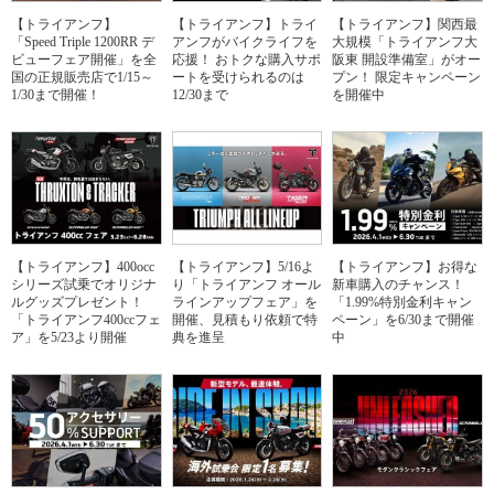
【トライアンフ】
【トライアンフ】トライ
【トライアンフ】関西最
「Speed Triple 1200RR デ
アンフがバイクライフを
大規模「トライアンフ大
ビューフェア開催」を全
応援！ おトクな購入サポ
阪東 開設準備室」がオー
国の正規販売店で1/15～
ートを受けられるのは
プン！ 限定キャンペーン
1/30まで開催！
12/30まで
を開催中
【トライアンフ】400occ
【トライアンフ】5/16よ
【トライアンフ】お得な
シリーズ試乗でオリジナ
り「トライアンフ オール
新車購入のチャンス！
ルグッズプレゼント！
ラインアップフェア」を
「1.99%特別金利キャン
「トライアンフ400ccフェ
開催、見積もり依頼で特
ペーン」を6/30まで開催
ア」を5/23より開催
典を進呈
中