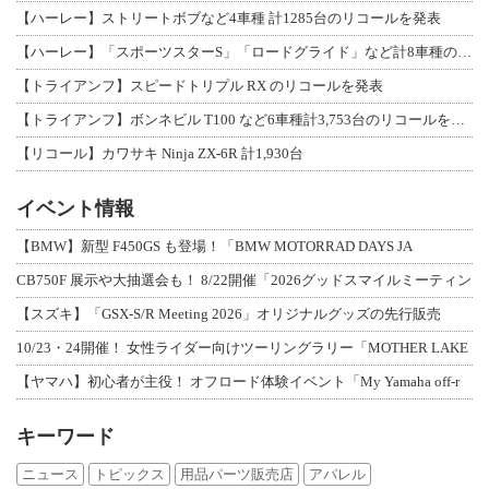
【ハーレー】ストリートボブなど4車種 計1285台のリコールを発表
【ハーレー】「スポーツスターS」「ロードグライド」など計8車種のリコールを発表
【トライアンフ】スピードトリプル RX のリコールを発表
【トライアンフ】ボンネビル T100 など6車種計3,753台のリコールを発表
【リコール】カワサキ Ninja ZX-6R 計1,930台
イベント情報
【BMW】新型 F450GS も登場！「BMW MOTORRAD DAYS JA
CB750F 展示や大抽選会も！ 8/22開催「2026グッドスマイルミーティン
【スズキ】「GSX-S/R Meeting 2026」オリジナルグッズの先行販売
10/23・24開催！ 女性ライダー向けツーリングラリー「MOTHER LAKE
【ヤマハ】初心者が主役！ オフロード体験イベント「My Yamaha off-r
キーワード
ニュース
トピックス
用品パーツ販売店
アパレル