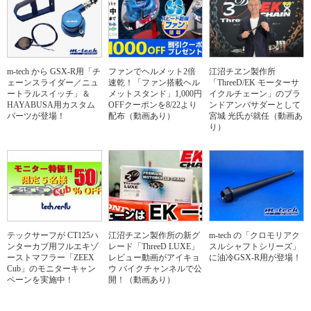
m-tech から GSX-R用「チ
ファンでヘルメット2倍
江沼チヱン製作所
ェーンスライダー／ニュ
速乾！「ファン搭載ヘル
「ThreeD/EK モーターサ
ートラルスイッチ」＆
メットスタンド」1,000円
イクルチェーン」のブラ
HAYABUSA用カスタム
OFFクーポンを8/22より
ンドアンバサダーとして
パーツが登場！
配布（動画あり）
宮城 光氏が就任（動画あ
り）
テックサーフが CT125ハ
江沼チヱン製作所の新グ
m-tech の「クロモリアク
ンターカブ用フルエキゾ
レード「ThreeD LUXE」
スルシャフトシリーズ」
ーストマフラー「ZEEX
レビュー動画がアイキョ
に油冷GSX-R用が登場！
Cub」のモニターキャン
ウ バイクチャンネルで公
ペーンを実施中！
開！（動画あり）