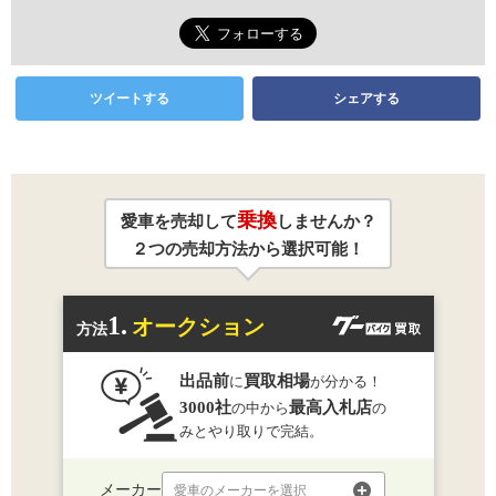
ツイートする
シェアする
乗換
愛車を売却して
しませんか？
２つの売却方法から選択可能！
1.
オークション
方法
出品前
買取相場
に
が分かる！
3000社
最高入札店
の中から
の
みとやり取りで完結。
メーカー
愛車のメーカーを選択