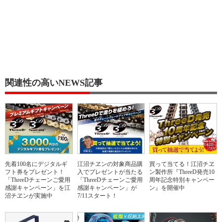
関連性の高いNEWS記事
先着100名にデジタルギ
江沼チヱンの対象商品購
買って当てる！江沼チヱ
フト券をプレゼント！
入でプレゼントが当たる
ン製作所『ThreeD発売10
「ThreeDチェーンご愛用
「ThreeDチェーンご愛用
周年記念特別キャンペー
感謝キャンペーン」を江
感謝キャンペーン」が
ン』を開催中
沼チヱンが実施中
7/11スタート！