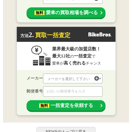
愛車の買取相場を調べる
無料
2.
買取一括査定
方法
業界最大級の加盟店数！
最大12社
一括査定
の
で
高く売れる
愛車が
チャンス
メーカー
郵便番号
一括査定を依頼する
無料
NEWSのトップに戻る