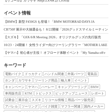
【リコール】カワサキ Ninja ZX-6R 計1,930台
イベント情報
【BMW】新型 F450GS も登場！「BMW MOTORRAD DAYS JA
CB750F 展示や大抽選会も！ 8/22開催「2026グッドスマイルミーティン
【スズキ】「GSX-S/R Meeting 2026」オリジナルグッズの先行販売
10/23・24開催！ 女性ライダー向けツーリングラリー「MOTHER LAKE
【ヤマハ】初心者が主役！ オフロード体験イベント「My Yamaha off-r
キーワード
電動バイク
ドゥカティ
ハンドル関連
外装パーツ
電装品
ホンダ
カワサキ
ツーリング用品
輸入車
イベント
キャンペーン
ヤマハ
ハーレー
キャンプツーリング
BMW
車両販売店
KTM
トピックス
ピックアップニュース
レポート
試乗会
展示会
スズキ
リコール情報
用品パーツ販売店
アパレル
ツーリング
バイク雑貨
マフラー関連
国内メーカー