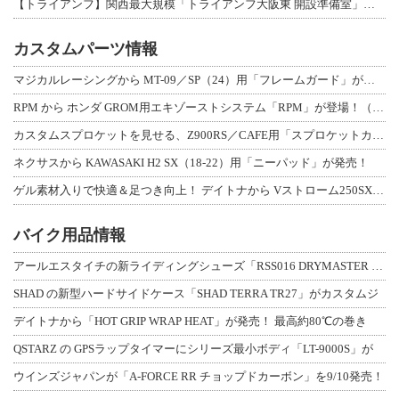
【トライアンフ】関西最大規模「トライアンフ大阪東 開設準備室」がオープン！ 限定
カスタムパーツ情報
マジカルレーシングから MT-09／SP（24）用「フレームガード」が登場！
RPM から ホンダ GROM用エキゾーストシステム「RPM」が登場！（動画あり
カスタムスプロケットを見せる、Z900RS／CAFE用「スプロケットカバーフルキ
ネクサスから KAWASAKI H2 SX（18-22）用「ニーパッド」が発売！
ゲル素材入りで快適＆足つき向上！ デイトナから Vストローム250SX用「快適ロ
バイク用品情報
アールエスタイチの新ライディングシューズ「RSS016 DRYMASTER スト
SHAD の新型ハードサイドケース「SHAD TERRA TR27」がカスタムジ
デイトナから「HOT GRIP WRAP HEAT」が発売！ 最高約80℃の巻き
QSTARZ の GPSラップタイマーにシリーズ最小ボディ「LT-9000S」が
ウインズジャパンが「A-FORCE RR チョップドカーボン」を9/10発売！