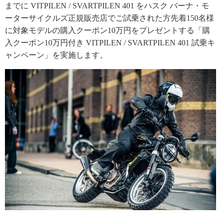
までに VITPILEN / SVARTPILEN 401 をハスク バーナ・モ
ーターサイクルズ正規販売店でご試乗された方先着150名様
に対象モデルの購入クーポン10万円をプレゼントする「購
入クーポン10万円付き VITPILEN / SVARTPILEN 401 試乗キ
ャンペーン」を実施します。