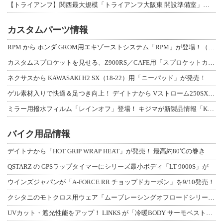
【トライアンフ】関西最大規模「トライアンフ大阪東 開設準備室」がオープン！ 限定
カスタムパーツ情報
RPM から ホンダ GROM用エキゾーストシステム「RPM」が登場！（動画あり
カスタムスプロケットを見せる、Z900RS／CAFE用「スプロケットカバーフルキ
ネクサスから KAWASAKI H2 SX（18-22）用「ニーパッド」が発売！
ゲル素材入りで快適＆足つき向上！ デイトナから Vストローム250SX用「快適ロ
ミラー用撥水フィルム「レインオフ」登場！ キジマが新製品情報「KIJIMA NE
バイク用品情報
デイトナから「HOT GRIP WRAP HEAT」が発売！ 最高約80℃の巻き
QSTARZ の GPSラップタイマーにシリーズ最小ボディ「LT-9000S」が
ウインズジャパンが「A-FORCE RR チョップドカーボン」を9/10発売！
クシタニのモトクロス用ウェア「ムーブレーシングオフロードシリーズ」3アイテムが登
UVカット・遮光性能をアップ！ LINKS が「冷暖BODY サーモベスト」改良