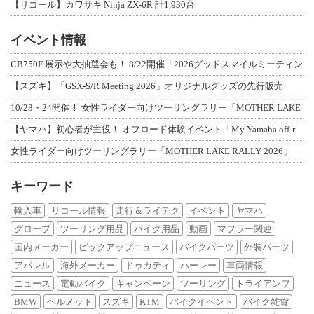
【リコール】カワサキ Ninja ZX-6R 計1,930台
イベント情報
CB750F 展示や大抽選会も！ 8/22開催「2026グッドスマイルミーティン
【スズキ】「GSX-S/R Meeting 2026」オリジナルグッズの先行販売
10/23・24開催！ 女性ライダー向けツーリングラリー「MOTHER LAKE
【ヤマハ】初心者が主役！ オフロード体験イベント「My Yamaha off-r
女性ライダー向けツーリングラリー「MOTHER LAKE RALLY 2026」
キーワード
輸入車
リコール情報
走行＆ライテク
イベント
ヤマハ
グローブ
ツーリング用品
バイク用品
動画
マフラー関連
国内メーカー
ピックアップニュース
バイクパーツ
外装パーツ
アパレル
海外メーカー
ドゥカティ
ハーレー
車両情報
ニュース
電動バイク
キャンペーン
ツーリング
トライアンフ
BMW
ヘルメット
スズキ
KTM
バイクイベント
バイク雑貨