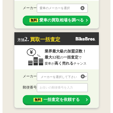
メーカー
愛車のメーカーを選択
愛車の買取相場を調べる
無料
2.
買取一括査定
方法
業界最大級の加盟店数！
最大12社
一括査定
の
で
高く売れる
愛車が
チャンス
メーカー
郵便番号
一括査定を依頼する
無料