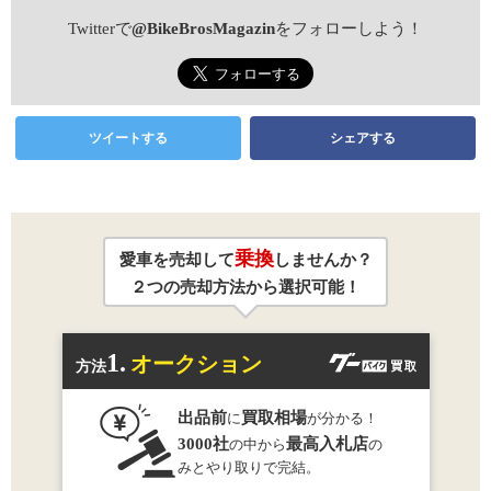
Twitterで
@BikeBrosMagazin
をフォローしよう！
ツイートする
シェアする
乗換
愛車を売却して
しませんか？
２つの売却方法から選択可能！
1.
オークション
方法
出品前
買取相場
に
が分かる！
3000社
最高入札店
の中から
の
みとやり取りで完結。