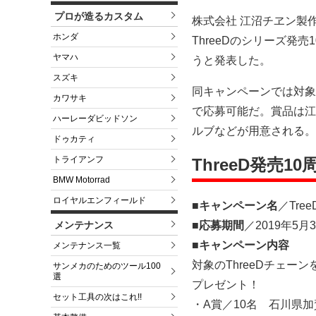
プロが造るカスタム
株式会社 江沼チヱン製
ホンダ
ThreeDのシリーズ発
ヤマハ
うと発表した。
スズキ
同キャンペーンでは対象
カワサキ
で応募可能だ。賞品は江
ハーレーダビッドソン
ルブなどが用意される。応
ドゥカティ
トライアンフ
ThreeD発売
BMW Motorrad
ロイヤルエンフィールド
■キャンペーン名
／Tr
■応募期間
／2019年5
メンテナンス
■キャンペーン内容
メンテナンス一覧
対象のThreeDチェー
サンメカのためのツール100
選
プレゼント！
セット工具の次はこれ!!
・A賞／10名 石川県