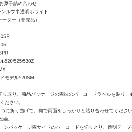
物お菓子詰め合わせ
ェーンルブ半透明ホワイト
リケーター（非売品）
0SP
0R
SPR
0/525/530Z
MX
モデル520SM
切り取り、商品パッケージの両端のバーコードラベルを貼り、
ください。
2つに折り曲げて、糊で両面をしっかりと貼り合わせてくださ
投函。
ーンパッケージ両サイドのバーコードを切りとり、透明テープ