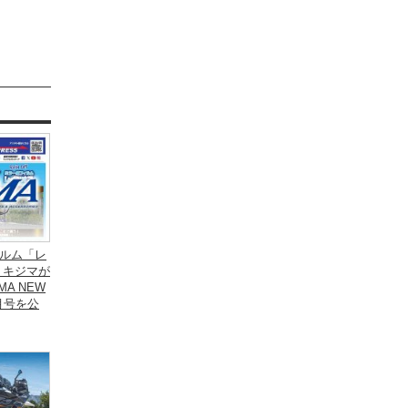
ルム「レ
 キジマが
MA NEW
8月号を公