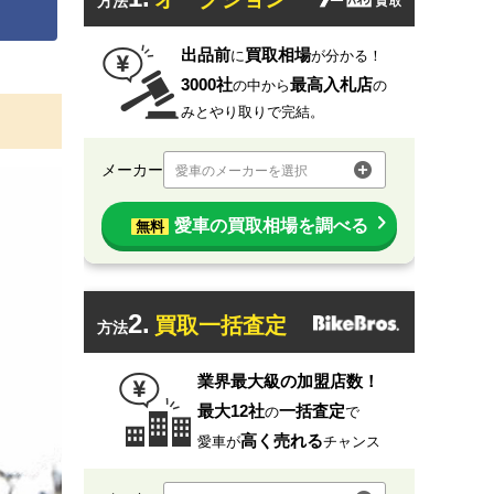
方法
出品前
買取相場
に
が分かる！
3000社
最高入札店
の中から
の
みとやり取りで完結。
メーカー
愛車のメーカーを選択
愛車の買取相場を調べる
無料
2.
買取一括査定
方法
業界最大級の加盟店数！
最大12社
一括査定
の
で
高く売れる
愛車が
チャンス