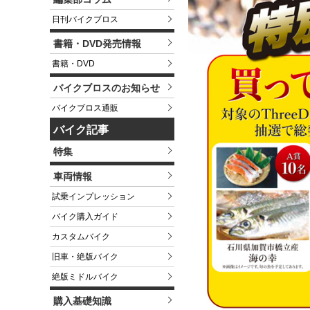
日刊バイクブロス
書籍・DVD発売情報
書籍・DVD
バイクブロスのお知らせ
バイクブロス通販
バイク記事
特集
車両情報
試乗インプレッション
バイク購入ガイド
カスタムバイク
旧車・絶版バイク
絶版ミドルバイク
購入基礎知識