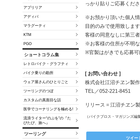
っかり貼りご応募くださ
アプリリア
アディバ
※お預かり頂いた個人情
目的のみで使用致します
マラグーティ
客様の同意なしに第三者
KTM
※お客様の住所が不明な
PGO
※官製はがきでも応募可
ショートコラム集
レトロバイク・グラフティ
バイク乗りの勘所
[ お問い合わせ ]
株式会社江沼チヱン製作
ウェア屋さんのひとりごと
TEL／052-221-8451
ツーリングのつぼ
カスタムの真面目な話
リリース = 江沼チヱン
医学でコーナリングを極める!
（バイクブロス・マガジンズ編
流浪ライター“のぶを”の『た
びたび、旅へ』
ツーリング
ツイー