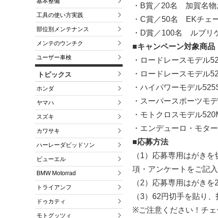
基本整備
・B賞／20名 加賀名
工具の使い方実践
・C賞／50名 EKチ
部位別メンテナンス
・D賞／100名 ルブ
メンテのウンチク
■キャンペーン対象商品
ユーザー車検
・ロードレースモデル52
・ロードレースモデル52
トピックス
・ハイパワーモデル525
ホンダ
・スーパースポーツモデル52
ヤマハ
・モトクロスモデル520
スズキ
・エンデューロ・モタード
カワサキ
■応募方法
ハーレーダビッドソン
（1）応募専用はがきを
ビューエル
項・アンケートをご記入
BMW Motorrad
（2）応募専用はがきを
トライアンフ
（3）62円切手を貼り、
ドゥカティ
※ご注意ください！チェ
モトグッツィ