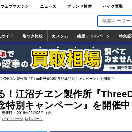
ウェブマガジン
ニュース
ブランド検索
バイク買取
バイクブロス・
原付＆ミニバイ
スポーツ＆ネイ
アメリカン＆ツ
ビッグスクータ
オフロード
バージンハーレ
バージンBMW
バージンドゥカ
バージントライ
ニュース
車両情報
イベント
キャンペ
トピック
バイク用
バイクパ
書籍・
サポート
お知らせ
ブランドを検
ブランドボイ
バイク買取
マガジンズ
ク
キッド
アラー
ー
ー
ティ
アンフ
TOP
ーン
ス
品
ーツ
DVD
索
ス
入ガイド
足つき比較
カスタム
絶版ミドルバイク
特集記
入ガイド
ンダ
マハ
ズキ
ワサキ
カスタム
ホンダ
ヤマハ
スズキ
カワサキ
道の駅調査隊
ツーリング情報局
日本の道50選
国道めぐり
林道ツーリング
絶版ミドルバイク
ホンダ
ヤマハ
スズキ
カワサキ
覧
一覧
一覧
江沼チヱン製作所『ThreeD発売10周年記念特別キャンペーン』を開催中
！江沼チヱン製作所『Three
記念特別キャンペーン』を開催中
 更新日： 2019年03月08日（金）
:
バイクパーツ
,
駆動パーツ