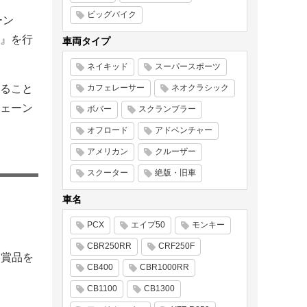
ビッグバイク
ーン
ン』を行
車両タイプ
ネイキッド
スーパースポーツ
ること
カフェレーサー
ネオクラシック
ェーン
ボバー
スクランブラー
オフロード
アドベンチャー
アメリカン
クルーザー
スクーター
絶版・旧車
車名
PCX
エイプ50
モンキー
CBR250RR
CRF250F
な賞品を
CB400
CBR1000RR
CB1100
CB1300