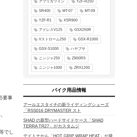
アフリカツイン
YZF-R250
SR400
MT-07
MT-09
YZF-R1
XSR900
アドレスV125
GSX250R
Vストローム250
GSX-R1000
GSX-S1000
ハヤブサ
ニンジャ250
Z900RS
ニンジャ1000
ZRX1200
バイク用品情報
必要事
アールエスタイチの新ライディングシューズ
「RSS016 DRYMASTER スト
い。
SHAD の新型ハードサイドケース「SHAD
TERRA TR27」がカスタムジ
等でし
デイトナから「HOT GRIP WRAP HEAT」が発