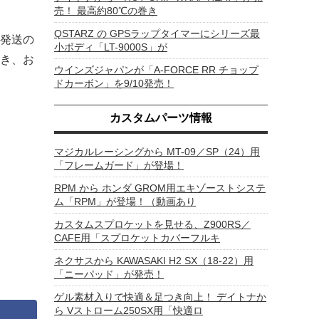
売！ 最高約80℃の巻き
QSTARZ の GPSラップタイマーにシリーズ最
発送の
小ボディ「LT-9000S」が
き、お
ウインズジャパンが「A-FORCE RR チョップ
ドカーボン」を9/10発売！
カスタムパーツ情報
マジカルレーシングから MT-09／SP（24）用
「フレームガード」が登場！
RPM から ホンダ GROM用エキゾーストシステ
ム「RPM」が登場！（動画あり
カスタムスプロケットを見せる、Z900RS／
CAFE用「スプロケットカバーフルキ
ネクサスから KAWASAKI H2 SX（18-22）用
「ニーパッド」が発売！
ゲル素材入りで快適＆足つき向上！ デイトナか
ら Vストローム250SX用「快適ロ