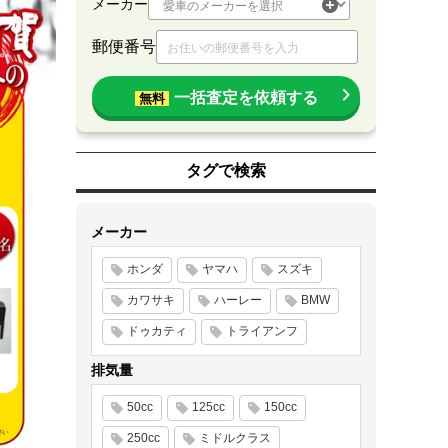
メーカー
郵便番号
一括査定を依頼する
無料
タグで検索
メーカー
ホンダ
ヤマハ
スズキ
カワサキ
ハーレー
BMW
ドゥカティ
トライアンフ
排気量
50cc
125cc
150cc
250cc
ミドルクラス