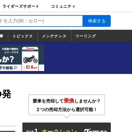
ライダーズサポート
コミュニティ
ライダーズサポート
バイク輸送
バイクガレージライ
バイク車両保険
ロードサービス
バイク試乗
コミュニティ
日記
ツーリング
カスタム
TOP
フ
TOP
事
トピックス
メンテナンス
ツーリング
トピックス
ホンダ
ヤマハ
スズキ
カワサキ
ハーレーダ
BMW
ドゥカティ
トライアン
メンテナンス
基本整備
部位別メンテ
工具の使い方
ツール100選
メンテのうん
一覧
ビッドソン
フ
一覧
ちく
D発
乗換
愛車を売却して
しませんか？
２つの売却方法から選択可能！
1.
オークション