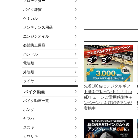
プロテクター
バイク雑貨
ケミカル
メンテナンス用品
エンジンオイル
盗難防止用品
ハンドル
電装類
外装類
タイヤ
先着100名にデジタルギフ
バイク動画
ト券をプレゼント！「Thre
eDチェーンご愛用感謝キャ
バイク動画一覧
ンペーン」を江沼チヱンが
実施中
ホンダ
ヤマハ
スズキ
カワサキ