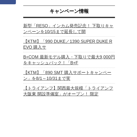
キャンペーン情報
新型「RESO」インカム発売記念！ 下取りキャ
ンペーンを10/15まで延長して開
【KTM】「990 DUKE／1390 SUPER DUKE R
EVO 購入サ
B+COM 最新モデル購入・下取りで最大9,000円
をキャッシュバック！「B+F
【KTM】「890 SMT 購入サポートキャンペー
ン」を8/1～10/31まで実
【トライアンフ】関西最大規模「トライアンフ
大阪東 開設準備室」がオープン！ 限定