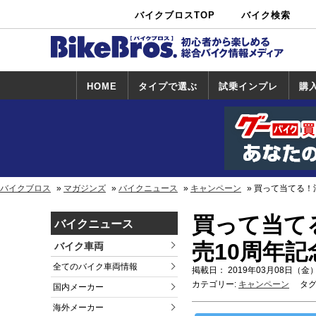
バイクブロスTOP
バイク検索
中古バイ
カタログ検
ショップ検
ク・新車検
索
索
索
HOME
タイプで選ぶ
試乗インプレ
購
スポーツ＆ネ
原付＆ミニバ
アメリカン＆
ビッグスクー
オフロード
試乗インプレ
ホンダ
ヤマハ
スズキ
カワサキ
ハーレー
BMW
トライアンフ
ドゥカティ
購
ホ
ヤ
ス
カ
イキッド
イク
クルーザー
ター
一覧
一
バイクブロス
マガジンズ
バイクニュース
キャンペーン
買って当てる！
買って当てる
バイクニュース
売10周年
バイク車両
全てのバイク車両情報
掲載日： 2019年03月08日（金）
カテゴリー:
キャンペーン
タグ
国内メーカー
海外メーカー