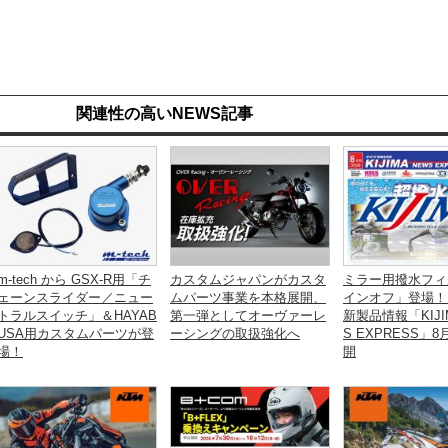
関連性の高いNEWS記事
m-tech から GSX-R用「チ
カスタムジャパンがカスタ
ミラー用撥水フィ
ェーンスライダー／ニュー
ムパーツ事業を本格展開、
インオフ」登場！
トラルスイッチ」＆HAYAB
第一弾としてオーヴァーレ
新製品情報「KIJI
USA用カスタムパーツが登
ーシングの取扱強化へ
S EXPRESS」
場！
開