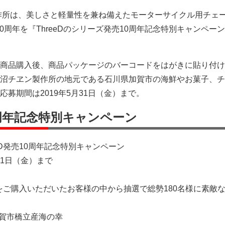
作所は、美しさと軽量性を兼ね備えたモーターサイクル用チェ
売10周年を『ThreeDのシリーズ発売10周年記念特別キャンペー
商品購入後、商品パッケージのバーコードをはがきに貼り付け
沼チヱン製作所の地元である石川県加賀市の海鮮やお菓子、チ
募期間は2019年5月31日（金）まで。
10周年記念特別キャンペーン
eeD発売10周年記念特別キャンペーン
月31日（金）まで
ンをご購入いただいたお客様の中から抽選で総勢180名様に素敵
加賀市橋立産海の幸