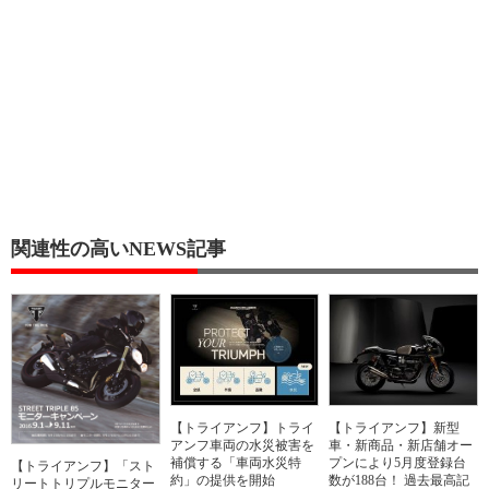
関連性の高いNEWS記事
【トライアンフ】トライ
【トライアンフ】新型
アンフ車両の水災被害を
車・新商品・新店舗オー
補償する「車両水災特
プンにより5月度登録台
【トライアンフ】「スト
約」の提供を開始
数が188台！ 過去最高記
リートトリプルモニター