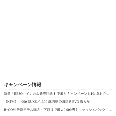
キャンペーン情報
新型「RESO」インカム発売記念！ 下取りキャンペーンを10/15まで延長して開
【KTM】「990 DUKE／1390 SUPER DUKE R EVO 購入サ
B+COM 最新モデル購入・下取りで最大9,000円をキャッシュバック！「B+F