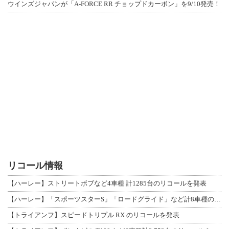
ウインズジャパンが「A-FORCE RR チョップドカーボン」を9/10発売！
リコール情報
【ハーレー】ストリートボブなど4車種 計1285台のリコールを発表
【ハーレー】「スポーツスターS」「ロードグライド」など計8車種のリコールを発表
【トライアンフ】スピードトリプル RX のリコールを発表