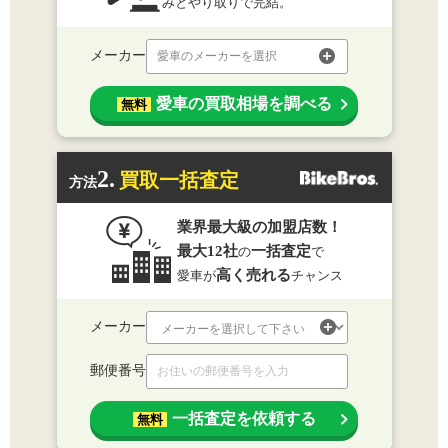
みとやり取りで完結。
メーカー
愛車のメーカーを選択
愛車の買取相場を調べる
無料
2.
買取一括査定
方法
業界最大級の加盟店数！
最大12社
一括査定
の
で
高く売れる
愛車が
チャンス
メーカー
郵便番号
一括査定を依頼する
無料