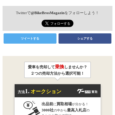
Twitterで
@BikeBrosMagazin
をフォローしよう！
ツイートする
シェアする
乗換
愛車を売却して
しませんか？
２つの売却方法から選択可能！
1.
オークション
方法
出品前
買取相場
に
が分かる！
3000社
最高入札店
の中から
の