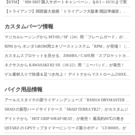
【KTM】「890 SMT 購入サポートキャンペーン」を8/1～10/31まで実
【トライアンフ】関西最大規模「トライアンフ大阪東 開設準備室」がオープン！ 限定
カスタムパーツ情報
マジカルレーシングから MT-09／SP（24）用「フレームガード」が登場！
RPM から ホンダ GROM用エキゾーストシステム「RPM」が登場！（動画あり
カスタムスプロケットを見せる、Z900RS／CAFE用「スプロケットカバーフルキ
ネクサスから KAWASAKI H2 SX（18-22）用「ニーパッド」が発売！
ゲル素材入りで快適＆足つき向上！ デイトナから Vストローム250SX用「快適ロ
バイク用品情報
アールエスタイチの新ライディングシューズ「RSS016 DRYMASTER スト
SHAD の新型ハードサイドケース「SHAD TERRA TR27」がカスタムジ
デイトナから「HOT GRIP WRAP HEAT」が発売！ 最高約80℃の巻き
QSTARZ の GPSラップタイマーにシリーズ最小ボディ「LT-9000S」が