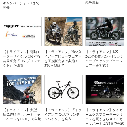
録を更新
キャンペーン」9/11まで
開催
【トライアンフ】電動モ
【トライアンフ】Newタ
【トライアンフ】1/27～
ーターサイクルに関する
イガーデビューフェアー
2/23の期間ボンネビルボ
共同研究『TE-1プロジェ
を正規販売店で実施！
バーブラックデビューフ
クト』を発表
3/10～4/6まで
ェアーを実施！
【トライアンフ】大型二
【トライアンフ】「トラ
【トライアンフ】タイガ
輪免許取得サポートキャ
イアンフ XCXマウンテ
ーエクスプローラーシリ
ンペーンを12/31まで実施
ンバイク」を発表
ーズを買うなら今！20万
円サポート12/28まで実施