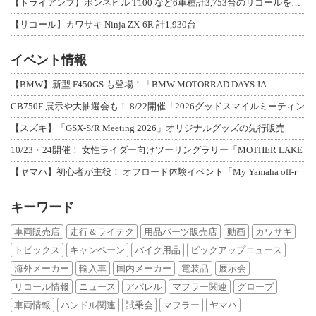
【トライアンフ】ボンネビル T100 など6車種計3,753台のリコールを発表
【リコール】カワサキ Ninja ZX-6R 計1,930台
イベント情報
【BMW】新型 F450GS も登場！「BMW MOTORRAD DAYS JA
CB750F 展示や大抽選会も！ 8/22開催「2026グッドスマイルミーティン
【スズキ】「GSX-S/R Meeting 2026」オリジナルグッズの先行販売
10/23・24開催！ 女性ライダー向けツーリングラリー「MOTHER LAKE
【ヤマハ】初心者が主役！ オフロード体験イベント「My Yamaha off-r
キーワード
車両販売店
走行＆ライテク
用品パーツ販売店
動画
カワサキ
トピックス
キャンペーン
バイク用品
ピックアップニュース
海外メーカー
輸入車
国内メーカー
電装品
展示会
リコール情報
ニュース
アパレル
マフラー関連
グローブ
車両情報
ハンドル関連
試乗会
マフラー
ヤマハ