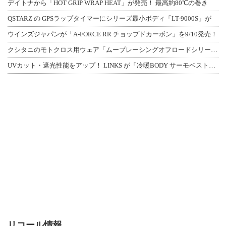
デイトナから「HOT GRIP WRAP HEAT」が発売！ 最高約80℃の巻き
QSTARZ の GPSラップタイマーにシリーズ最小ボディ「LT-9000S」が
ウインズジャパンが「A-FORCE RR チョップドカーボン」を9/10発売！
クシタニのモトクロス用ウェア「ムーブレーシングオフロードシリーズ」3アイテムが登
UVカット・遮光性能をアップ！ LINKS が「冷暖BODY サーモベスト」改良
リコール情報