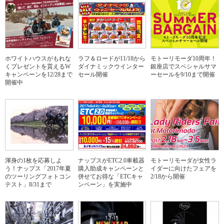
ホワイトハウスがもれな
ラフ＆ロードが11/18から
モトーリモーダ10周年！
くプレゼントを貰えるW
ダイナミックウインター
銀座店でスペシャルサマ
キャンペーンを12/28まで
セール開催
ーセールを9/10まで開催
開催中
渾身の1枚を応募しよ
ナップスがETC2.0車載器
モトーリモーダが女性ラ
う！ナップス「2017年夏
購入助成キャンペーンと
イダーに向けたフェアを
のツーリングフォトコン
併せてお得な「ETCキャ
2/18から開催
テスト」8/31まで
ンペーン」を実施中