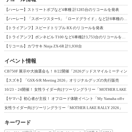
【ハーレー】ストリートボブなど4車種 計1285台のリコールを発表
【ハーレー】「スポーツスターS」「ロードグライド」など計8車種のリコールを発表
【トライアンフ】スピードトリプル RX のリコールを発表
【トライアンフ】ボンネビル T100 など6車種計3,753台のリコールを発表
【リコール】カワサキ Ninja ZX-6R 計1,930台
イベント情報
CB750F 展示や大抽選会も！ 8/22開催「2026グッドスマイルミーティン
【スズキ】「GSX-S/R Meeting 2026」オリジナルグッズの先行販売
10/23・24開催！ 女性ライダー向けツーリングラリー「MOTHER LAKE
【ヤマハ】初心者が主役！ オフロード体験イベント「My Yamaha off-r
女性ライダー向けツーリングラリー「MOTHER LAKE RALLY 2026」
キーワード