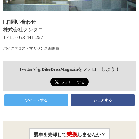
[ お問い合わせ ]
株式会社クシタニ
TEL／053-441-2671
バイクブロス・マガジンズ編集部
Twitterで
@BikeBrosMagazin
をフォローしよう！
ツイートする
シェアする
乗換
愛車を売却して
しませんか？