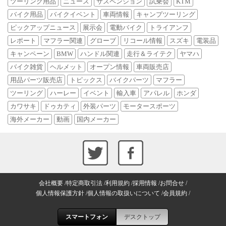
ツーリング用品
ニュース
サスペンション
試乗会
KTM
バイク用品
バイクイベント
車両情報
キャンプツーリング
ピックアップニュース
展示会
電動バイク
トライアンフ
レポート
マフラー関連
グローブ
リコール情報
スズキ
電装品
キャンペーン
BMW
ハンドル関連
走行＆ライテク
ヤマハ
バイク雑貨
ヘルメット
オープン情報
車両販売店
用品パーツ販売店
トピックス
バイクパーツ
マフラー
ツーリング
ハーレー
イベント
輸入車
アパレル
ホンダ
カワサキ
ドゥカティ
外装パーツ
モータースポーツ
海外メーカー
動画
国内メーカー
会社概要
特定商取引法
利用規約
採用情報
お問合せ
個人情報保護方針
個人情報の取扱いについて
会員規約
スマートフォン
デスクトップ