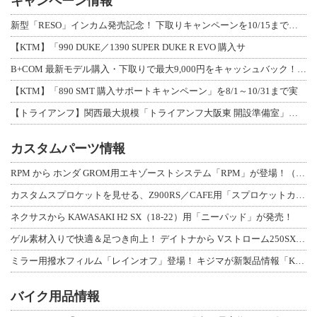
キャンペーン情報
新型「RESO」インカム発売記念！ 下取りキャンペーンを10/15まで延長して開
【KTM】「990 DUKE／1390 SUPER DUKE R EVO 購入サ
B+COM 最新モデル購入・下取りで最大9,000円をキャッシュバック！「B+F
【KTM】「890 SMT 購入サポートキャンペーン」を8/1～10/31まで実
【トライアンフ】関西最大規模「トライアンフ大阪東 開設準備室」がオープン！ 限定
カスタムパーツ情報
RPM から ホンダ GROM用エキゾーストシステム「RPM」が登場！（動画あり
カスタムスプロケットを見せる、Z900RS／CAFE用「スプロケットカバーフルキ
ネクサスから KAWASAKI H2 SX（18-22）用「ニーパッド」が発売！
ゲル素材入りで快適＆足つき向上！ デイトナから Vストローム250SX用「快適ロ
ミラー用撥水フィルム「レインオフ」登場！ キジマが新製品情報「KIJIMA NE
バイク用品情報