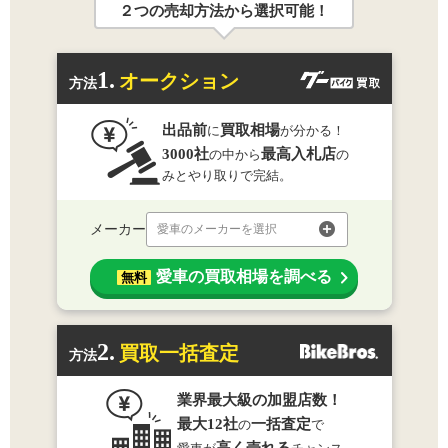
２つの売却方法から選択可能！
1.
オークション
方法
出品前
買取相場
に
が分かる！
3000社
最高入札店
の中から
の
みとやり取りで完結。
メーカー
愛車のメーカーを選択
愛車の買取相場を調べる
無料
2.
買取一括査定
方法
業界最大級の加盟店数！
最大12社
一括査定
の
で