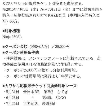
及びカワサキ応援席チケット引換券を進呈する。
※2015年4月1日（水）から7月31日（金）までに対象車両を
購入・新規登録された方でKAZE会員（車両購入同時入会
可）の方。
■対象機種
Ninja 250SL
■クーポン金額
（税8%込み）／20,000円
■クーポン使用条件他
・使用対象は、メンテナンスノートに記載されている、点
検整備に使用される油脂液類及び消耗品とする。
・クーポンは5,000円×4枚とし分割利用可能。
・クーポンの使用期間は発行より1年間とする。
■カワサキ応援席チケット引換券対象レース
・5月31日 全日本RR 第3戦 もてぎ
・6月28日 〃 第4戦 SUGO
・7月26日 世界耐久 鈴鹿8耐