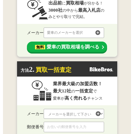
出品前
買取相場
に
が分かる！
3000社
最高入札店
の中から
の
みとやり取りで完結。
メーカー
愛車のメーカーを選択
愛車の買取相場を調べる
無料
2.
買取一括査定
方法
業界最大級の加盟店数！
最大12社
一括査定
の
で
高く売れる
愛車が
チャンス
メーカー
郵便番号