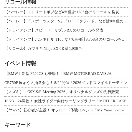
リコール情報
【ハーレー】ストリートボブなど4車種 計1285台のリコールを発表
【ハーレー】「スポーツスターS」「ロードグライド」など計8車種のリコールを発表
【トライアンフ】スピードトリプル RX のリコールを発表
【トライアンフ】ボンネビル T100 など6車種計3,753台のリコールを発表
【リコール】カワサキ Ninja ZX-6R 計1,930台
イベント情報
【BMW】新型 F450GS も登場！「BMW MOTORRAD DAYS JA
CB750F 展示や大抽選会も！ 8/22開催「2026グッドスマイルミーティン
【スズキ】「GSX-S/R Meeting 2026」オリジナルグッズの先行販売
10/23・24開催！ 女性ライダー向けツーリングラリー「MOTHER LAKE
【ヤマハ】初心者が主役！ オフロード体験イベント「My Yamaha off-r
キーワード