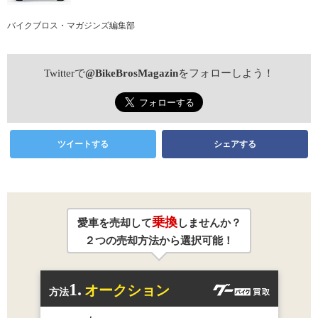
バイクブロス・マガジンズ編集部
Twitterで
@BikeBrosMagazin
をフォローしよう！
ツイートする
シェアする
乗換
愛車を売却して
しませんか？
２つの売却方法から選択可能！
1.
オークション
方法