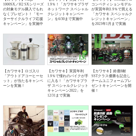
1000SX／H2 SXシリーズ
1.9％！「カワサキプラザ
コンペティションモデル
の対象モデル購入でもれ
ネットワーク スペシャル
が実質年利1.9％で買える
なくプレゼント！「モー
クレジットキャンペー
「カワサキ スペシャルク
ターサイクルライフ応援
ン」を6/30まで実施中
レジットキャンペーン」
キャンペーン」を実施中
を2023年1月まで実施
【カワサキ】ロゴ入り
【カワサキ】実質年利
【カワサキ】鈴鹿8耐
「アウトドアコーヒーセ
1.9％で憧れのバイクが手
SSTクラス優勝を記念し
ット」が当たるキャンペ
に入る！「カワサキプラ
チームユニフォームプレ
ーンを実施！
ザ スペシャルクレジット
ゼントキャンペーンを開
キャンペーン2022」を
催！
12/31まで実施