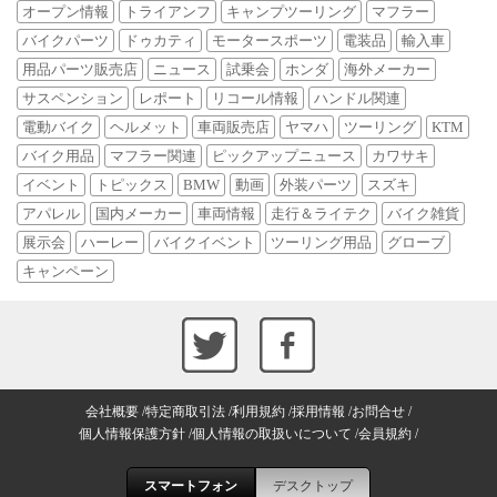
オープン情報
トライアンフ
キャンプツーリング
マフラー
バイクパーツ
ドゥカティ
モータースポーツ
電装品
輸入車
用品パーツ販売店
ニュース
試乗会
ホンダ
海外メーカー
サスペンション
レポート
リコール情報
ハンドル関連
電動バイク
ヘルメット
車両販売店
ヤマハ
ツーリング
KTM
バイク用品
マフラー関連
ピックアップニュース
カワサキ
イベント
トピックス
BMW
動画
外装パーツ
スズキ
アパレル
国内メーカー
車両情報
走行＆ライテク
バイク雑貨
展示会
ハーレー
バイクイベント
ツーリング用品
グローブ
キャンペーン
会社概要
特定商取引法
利用規約
採用情報
お問合せ
個人情報保護方針
個人情報の取扱いについて
会員規約
スマートフォン
デスクトップ