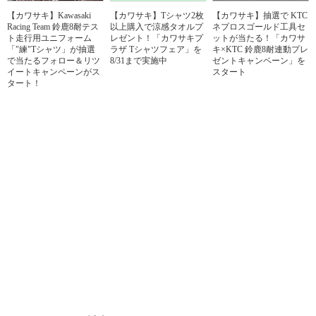
【カワサキ】Kawasaki
【カワサキ】Tシャツ2枚
【カワサキ】抽選で KTC
Racing Team 鈴鹿8耐テス
以上購入で涼感タオルプ
ネプロスゴールド工具セ
ト走行用ユニフォーム
レゼント！「カワサキプ
ットが当たる！「カワサ
「"練"Tシャツ」が抽選
ラザ Tシャツフェア」を
キ×KTC 鈴鹿8耐連動プレ
で当たるフォロー＆リツ
8/31まで実施中
ゼントキャンペーン」を
イートキャンペーンがス
スタート
タート！