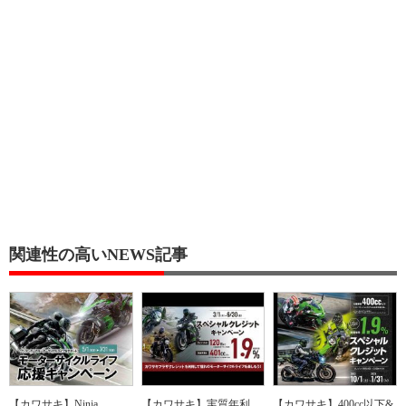
関連性の高いNEWS記事
【カワサキ】Ninja
【カワサキ】実質年利
【カワサキ】400cc以下&