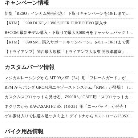
キャンペーン情報
新型「RESO」インカム発売記念！ 下取りキャンペーンを10/15まで延長して開
【KTM】「990 DUKE／1390 SUPER DUKE R EVO 購入サ
B+COM 最新モデル購入・下取りで最大9,000円をキャッシュバック！「B+F
【KTM】「890 SMT 購入サポートキャンペーン」を8/1～10/31まで実
【トライアンフ】関西最大規模「トライアンフ大阪東 開設準備室」がオープン！ 限定
カスタムパーツ情報
マジカルレーシングから MT-09／SP（24）用「フレームガード」が登場！
RPM から ホンダ GROM用エキゾーストシステム「RPM」が登場！（動画あり
カスタムスプロケットを見せる、Z900RS／CAFE用「スプロケットカバーフルキ
ネクサスから KAWASAKI H2 SX（18-22）用「ニーパッド」が発売！
ゲル素材入りで快適＆足つき向上！ デイトナから Vストローム250SX用「快適ロ
バイク用品情報