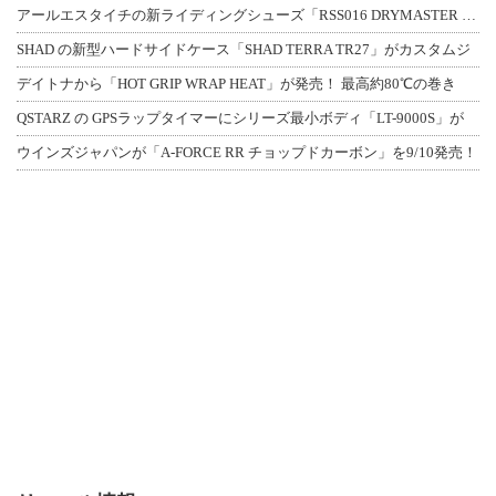
アールエスタイチの新ライディングシューズ「RSS016 DRYMASTER スト
SHAD の新型ハードサイドケース「SHAD TERRA TR27」がカスタムジ
デイトナから「HOT GRIP WRAP HEAT」が発売！ 最高約80℃の巻き
QSTARZ の GPSラップタイマーにシリーズ最小ボディ「LT-9000S」が
ウインズジャパンが「A-FORCE RR チョップドカーボン」を9/10発売！